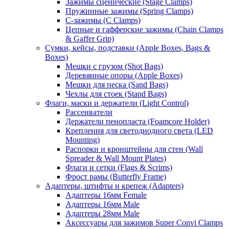
Зажимы сценические (Stage Clamps)
Пружинные зажимы (Spring Clamps)
С-зажимы (C Clamps)
Цепные и гафферские зажимы (Chain Clamps
& Gaffer Grip)
Сумки, кейсы, подставки (Apple Boxes, Bags &
Boxes)
Мешки с грузом (Shot Bags)
Деревянные опоры (Apple Boxes)
Мешки для песка (Sand Bags)
Чехлы для стоек (Stand Bags)
Флаги, маски и держатели (Light Control)
Рассеиватели
Держатели пенопласта (Foamcore Holder)
Крепления для светодиодного света (LED
Mounting)
Распорки и кронштейны для стен (Wall
Spreader & Wall Mount Plates)
Флаги и сетки (Flags & Scrims)
Фрост рамы (Butterfly Frame)
Адаптеры, штифты и крепеж (Adapters)
Адаптеры 16мм Female
Адаптеры 16мм Male
Адаптеры 28мм Male
Аксессуары для зажимов Super Convi Clamps