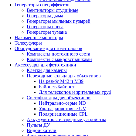
Генераторы спецэффектов
Вентиляторы студийные
Генераторы дыма
Генераторы мыльных пузырей
Генераторы снега
Генераторы тумана
Накамерные мониторы
Телесуфлеры
Оборудование для стоматологов
Комплекты постоянного света
Комплекты с макровспышками
Аксессуары для фототехники
Клетки для камеры
Переходные кольца для объективов
На резьбу М42 и М39
Байонет-Байонет
Для телескопов и зрительных труб
Светофильтры для объективов
Нейтрально-серые ND
Ультрафиолетовые UV
Поляризационные CPL
Аккумуляторы и зарядные устройства
Пульты ДУ
Видоискатели
Фотосумки, рюкзаки и чехлы