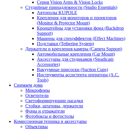
Серия Vision Arms & Vision Locks
Студийные принадлежности (Studio Essentials)
Автополы KUPOLE
Крепления для мониторов и проекторов
(Monitor & Projector Mount)
Кронштейны для установки фона (Backdrop
Support)
Машины для спецэффектов (Effect Machines)
Подставки (Tethering System)
Держатели и крепления камеры (Camera Support)
Автомобильные крепления (Car Mount)
Аксессуары для стедикамов (Steadicam
Accessories)
Вакуумные присоски (Suction Cups)
Инструменты ассистента оператора (A.C.
Tools)
Снимаем дома
Микрофоны
Осветители
Светоформирующие насадки
Стойки, штативы, держатели
Фоны и отражатели
Фотобоксы и фотостолы
Комиссионная техника и аксессуары
Объективы