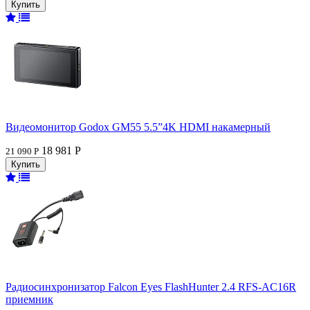
Видеомонитор Godox GM55 5.5”4K HDMI накамерный
18 981 Р
21 090 Р
Радиосинхронизатор Falcon Eyes FlashHunter 2.4 RFS-AC16R
приемник