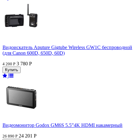
Видоискатель Aputure Gigtube Wireless GW1C беспроводной
(для Canon 600D, 650D, 60D)
3 780 Р
4 200 Р
Видеомонитор Godox GM6S 5.5”4K HDMI накамерный
24 201 Р
26 890 Р