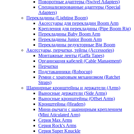
Поворотные адаптеры (Swivel Adapters)
Специализированные адаптеры (Special
Adapters)
Перекладины (Lighting Boom)
Аксессуары для перекладин Boom Arm
Крепления для перекладины (Pipe Boom Rig)
Перекладины Baby Boom Arm
Перекладины Junior Boom Arm
Перекладины редукторные Big Boom
Аксессуары, перчатки, тейпы (Accessories)
Монтажные ленты (Gaffa Tapes)
Организация кабелей (Cable Managment)
Перчатки
Подстаканники (Robocup)
Ремни с храповым механизмом (Ratchet
Straps)
Шарнирные кронштейны и держатели (Arms)
Выносные держатели (Side Arms)
Выносные кронштейны (Offset Arms)
Кронштейны (Headers)
Мини-рычаги с шарнирным креплением
(Mini Aticulated Arm)
Серия Max Arms
Серия Rock's Arms
Серия Super Knuckle