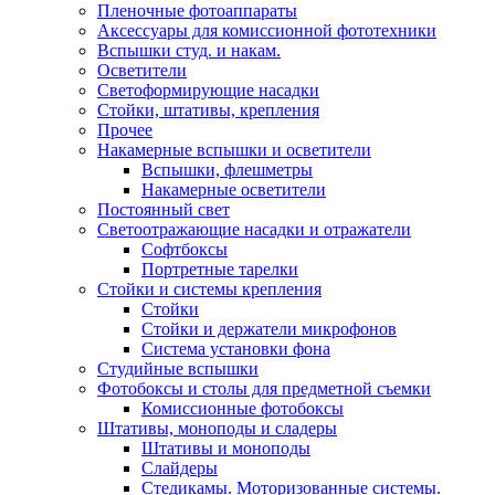
Пленочные фотоаппараты
Аксессуары для комиссионной фототехники
Вспышки студ. и накам.
Осветители
Светоформирующие насадки
Стойки, штативы, крепления
Прочее
Накамерные вспышки и осветители
Вспышки, флешметры
Накамерные осветители
Постоянный свет
Светоотражающие насадки и отражатели
Софтбоксы
Портретные тарелки
Стойки и системы крепления
Стойки
Стойки и держатели микрофонов
Система установки фона
Студийные вспышки
Фотобоксы и столы для предметной съемки
Комиссионные фотобоксы
Штативы, моноподы и сладеры
Штативы и моноподы
Слайдеры
Стедикамы. Моторизованные системы.