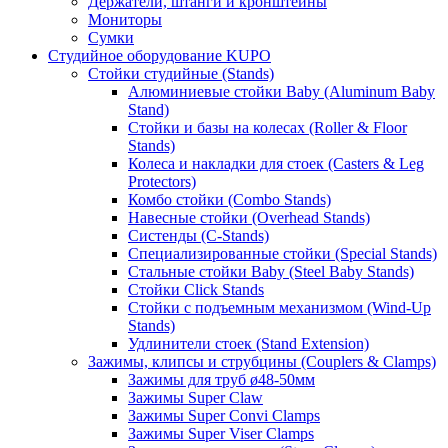
Держатели, штанги и кронштейны
Мониторы
Сумки
Студийное оборудование KUPO
Стойки студийные (Stands)
Алюминиевые стойки Baby (Aluminum Baby
Stand)
Стойки и базы на колесах (Roller & Floor
Stands)
Колеса и накладки для стоек (Casters & Leg
Protectors)
Комбо стойки (Combo Stands)
Навесные стойки (Overhead Stands)
Систенды (C-Stands)
Специализированные стойки (Special Stands)
Стальные стойки Baby (Steel Baby Stands)
Стойки Click Stands
Стойки с подъемным механизмом (Wind-Up
Stands)
Удлинители стоек (Stand Extension)
Зажимы, клипсы и струбцины (Couplers & Clamps)
Зажимы для труб ø48-50мм
Зажимы Super Claw
Зажимы Super Convi Clamps
Зажимы Super Viser Clamps