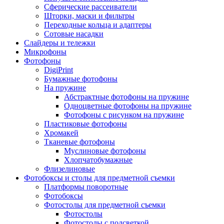
Сферические рассеиватели
Шторки, маски и фильтры
Переходные кольца и адаптеры
Сотовые насадки
Слайдеры и тележки
Микрофоны
Фотофоны
DigiPrint
Бумажные фотофоны
На пружине
Абстрактные фотофоны на пружине
Одноцветные фотофоны на пружине
Фотофоны с рисунком на пружине
Пластиковые фотофоны
Хромакей
Тканевые фотофоны
Муслиновые фотофоны
Хлопчатобумажные
Флизелиновые
Фотобоксы и столы для предметной съемки
Платформы поворотные
Фотобоксы
Фотостолы для предметной съемки
Фотостолы
Фотостолы с подсветкой