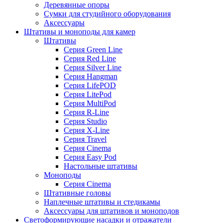
Деревянные опоры
Сумки для студийного оборудования
Аксессуары
Штативы и моноподы для камер
Штативы
Серия Green Line
Серия Red Line
Серия Silver Line
Серия Hangman
Серия LifePOD
Серия LitePod
Серия MultiPod
Серия R-Line
Серия Studio
Серия X-Line
Серия Travel
Серия Cinema
Серия Easy Pod
Настольные штативы
Моноподы
Серия Cinema
Штативные головы
Наплечные штативы и стедикамы
Аксессуары для штативов и моноподов
Светоформирующие насадки и отражатели