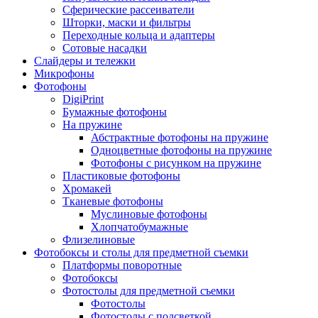
Сферические рассеиватели
Шторки, маски и фильтры
Переходные кольца и адаптеры
Сотовые насадки
Слайдеры и тележки
Микрофоны
Фотофоны
DigiPrint
Бумажные фотофоны
На пружине
Абстрактные фотофоны на пружине
Одноцветные фотофоны на пружине
Фотофоны с рисунком на пружине
Пластиковые фотофоны
Хромакей
Тканевые фотофоны
Муслиновые фотофоны
Хлопчатобумажные
Флизелиновые
Фотобоксы и столы для предметной съемки
Платформы поворотные
Фотобоксы
Фотостолы для предметной съемки
Фотостолы
Фотостолы с подсветкой