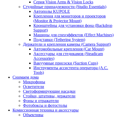
Серия Vision Arms & Vision Locks
Студийные принадлежности (Studio Essentials)
Автополы KUPOLE
Крепления для мониторов и проекторов
(Monitor & Projector Mount)
Кронштейны для установки фона (Backdrop
Support)
Машины для спецэффектов (Effect Machines)
Подставки (Tethering System)
Держатели и крепления камеры (Camera Support)
Автомобильные крепления (Car Mount)
Аксессуары для стедикамов (Steadicam
Accessories)
Вакуумные присоски (Suction Cups)
Инструменты ассистента оператора (A.C.
Tools)
Снимаем дома
Микрофоны
Осветители
Светоформирующие насадки
Стойки, штативы, держатели
Фоны и отражатели
Фотобоксы и фотостолы
Комиссионная техника и аксессуары
Объективы