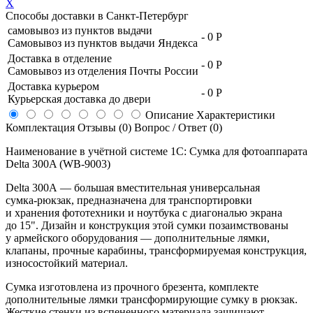
X
Способы доставки в
Санкт-Петербург
самовывоз из пунктов выдачи
-
0 Р
Самовывоз из пунктов выдачи Яндекса
Доставка в отделение
-
0 Р
Самовывоз из отделения Почты России
Доставка курьером
-
0 Р
Курьерская доставка до двери
Описание
Характеристики
Комплектация
Отзывы (0)
Вопрос / Ответ (0)
Наименование в учётной системе 1С: Сумка для фотоаппарата
Delta 300A (WB-9003)
Delta 300A — большая вместительная универсальная
сумка-рюкзак
, предназначена для транспортировки
и хранения фототехники и ноутбука с диагональю экрана
до 15". Дизайн и конструкция этой сумки позаимствованы
у армейского оборудования — дополнительные лямки,
клапаны, прочные карабины, трансформируемая конструкция,
износостойкий материал.
Сумка изготовлена из прочного брезента, комплекте
дополнительные лямки трансформирующие сумку в рюкзак.
Жесткие стенки из вспененного материала защищают