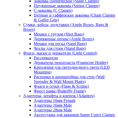
Зажимы сценические (Stage Clamps)
Пружинные зажимы (Spring Clamps)
С-зажимы (C Clamps)
Цепные и гафферские зажимы (Chain Clamps
& Gaffer Grip)
Сумки, кейсы, подставки (Apple Boxes, Bags &
Boxes)
Мешки с грузом (Shot Bags)
Деревянные опоры (Apple Boxes)
Мешки для песка (Sand Bags)
Чехлы для стоек (Stand Bags)
Флаги, маски и держатели (Light Control)
Рассеиватели
Держатели пенопласта (Foamcore Holder)
Крепления для светодиодного света (LED
Mounting)
Распорки и кронштейны для стен (Wall
Spreader & Wall Mount Plates)
Флаги и сетки (Flags & Scrims)
Фрост рамы (Butterfly Frame)
Адаптеры, штифты и крепеж (Adapters)
Адаптеры 16мм Female
Адаптеры 16мм Male
Адаптеры 28мм Male
Аксессуары для зажимов Super Convi Clamps