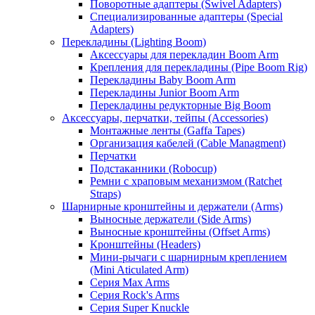
Поворотные адаптеры (Swivel Adapters)
Специализированные адаптеры (Special
Adapters)
Перекладины (Lighting Boom)
Аксессуары для перекладин Boom Arm
Крепления для перекладины (Pipe Boom Rig)
Перекладины Baby Boom Arm
Перекладины Junior Boom Arm
Перекладины редукторные Big Boom
Аксессуары, перчатки, тейпы (Accessories)
Монтажные ленты (Gaffa Tapes)
Организация кабелей (Cable Managment)
Перчатки
Подстаканники (Robocup)
Ремни с храповым механизмом (Ratchet
Straps)
Шарнирные кронштейны и держатели (Arms)
Выносные держатели (Side Arms)
Выносные кронштейны (Offset Arms)
Кронштейны (Headers)
Мини-рычаги с шарнирным креплением
(Mini Aticulated Arm)
Серия Max Arms
Серия Rock's Arms
Серия Super Knuckle