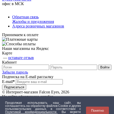
офис в МСК
Обратная связь
Жалобы и предложения
Адреса розничных магазинов
Принимаем к оплате
Наши магазины на Яндекс
Карте
—
оставьте отзыв
Кабинет
Забыли пароль
Подписка на E-mail рассылку
E-mail
*
© Интернет-магазин Falcon Eyes, 2026
На сайте обнаружена ошибка
Продолжая использовать наш сайт, вы
соглашаетесь на обработку файлов Сookie и других
пользовательских данных, в соответствии с
Понятно
Текст с ошибкой
Политикой конфиденциальности
. Вы можете