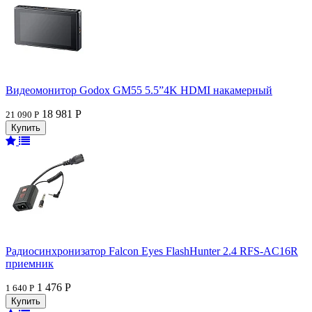
Видеомонитор Godox GM55 5.5”4K HDMI накамерный
18 981 Р
21 090 Р
Радиосинхронизатор Falcon Eyes FlashHunter 2.4 RFS-AC16R
приемник
1 476 Р
1 640 Р