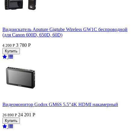
Видоискатель Aputure Gigtube Wireless GW1C беспроводной
(для Canon 600D, 650D, 60D)
3 780 Р
4 200 Р
Видеомонитор Godox GM6S 5.5”4K HDMI накамерный
24 201 Р
26 890 Р