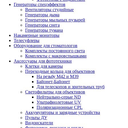
Генераторы спецэффектов
Вентиляторы студийные
Генераторы дыма
Генераторы мыльных пузырей
Генераторы снега
Генераторы тумана
Накамерные мониторы
Телесуфлеры
Оборудование для стоматологов
Комплекты постоянного света
Комплекты с макровспышками
Аксессуары для фототехники
Клетки для камеры
Переходные кольца для объективов
На резьбу М42 и М39
Байонет-Байонет
Для телескопов и зрительных труб
Светофильтры для объективов
Нейтрально-серые ND
Ультрафиолетовые UV
Поляризационные CPL
Аккумуляторы и зарядные устройства
Пульты ДУ
Видоискатели
Фотосумки, рюкзаки и чехлы