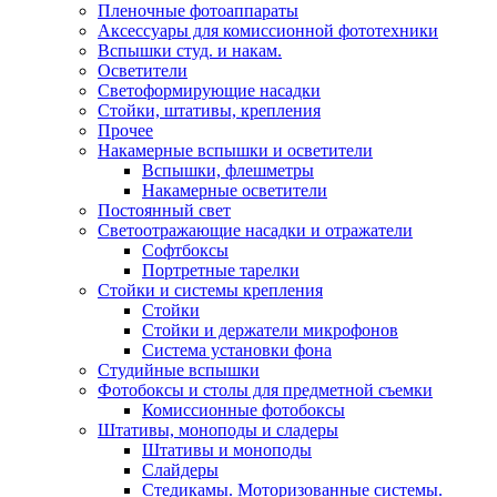
Пленочные фотоаппараты
Аксессуары для комиссионной фототехники
Вспышки студ. и накам.
Осветители
Светоформирующие насадки
Стойки, штативы, крепления
Прочее
Накамерные вспышки и осветители
Вспышки, флешметры
Накамерные осветители
Постоянный свет
Светоотражающие насадки и отражатели
Софтбоксы
Портретные тарелки
Стойки и системы крепления
Стойки
Стойки и держатели микрофонов
Система установки фона
Студийные вспышки
Фотобоксы и столы для предметной съемки
Комиссионные фотобоксы
Штативы, моноподы и сладеры
Штативы и моноподы
Слайдеры
Стедикамы. Моторизованные системы.