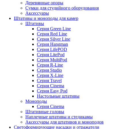
Деревянные опоры
Сумки для студийного оборудования
Аксессуары
Штативы и моноподы для камер
Штативы
Серия Green Line
Серия Red Line
Серия Silver Line
Серия Hangman
Серия LifePOD
Серия LitePod
Серия MultiPod
Серия R-Line
Серия Studio
Серия X-Line
Серия Travel
Серия Cinema
Серия Easy Pod
Настольные штативы
Моноподы
Серия Cinema
Штативные головы
Наплечные штативы и стедикамы
Аксессуары для штативов и моноподов
Светоформирующие насадки и отражатели