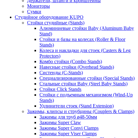
Держатели, штанги и кронштейны
Мониторы
Сумки
Студийное оборудование KUPO
Стойки студийные (Stands)
Алюминиевые стойки Baby (Aluminum Baby
Stand)
Стойки и базы на колесах (Roller & Floor
Stands)
Колеса и накладки для стоек (Casters & Leg
Protectors)
Комбо стойки (Combo Stands)
Навесные стойки (Overhead Stands)
Систенды (C-Stands)
Специализированные стойки (Special Stands)
Стальные стойки Baby (Steel Baby Stands)
Стойки Click Stands
Стойки с подъемным механизмом (Wind-Up
Stands)
Удлинители стоек (Stand Extension)
Зажимы, клипсы и струбцины (Couplers & Clamps)
Зажимы для труб ø48-50мм
Зажимы Super Claw
Зажимы Super Convi Clamps
Зажимы Super Viser Clamps