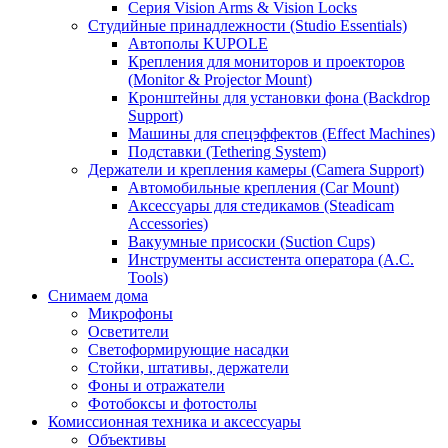
Серия Vision Arms & Vision Locks
Студийные принадлежности (Studio Essentials)
Автополы KUPOLE
Крепления для мониторов и проекторов
(Monitor & Projector Mount)
Кронштейны для установки фона (Backdrop
Support)
Машины для спецэффектов (Effect Machines)
Подставки (Tethering System)
Держатели и крепления камеры (Camera Support)
Автомобильные крепления (Car Mount)
Аксессуары для стедикамов (Steadicam
Accessories)
Вакуумные присоски (Suction Cups)
Инструменты ассистента оператора (A.C.
Tools)
Снимаем дома
Микрофоны
Осветители
Светоформирующие насадки
Стойки, штативы, держатели
Фоны и отражатели
Фотобоксы и фотостолы
Комиссионная техника и аксессуары
Объективы