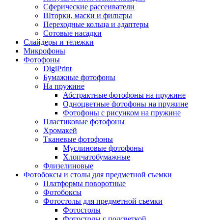
Сферические рассеиватели
Шторки, маски и фильтры
Переходные кольца и адаптеры
Сотовые насадки
Слайдеры и тележки
Микрофоны
Фотофоны
DigiPrint
Бумажные фотофоны
На пружине
Абстрактные фотофоны на пружине
Одноцветные фотофоны на пружине
Фотофоны с рисунком на пружине
Пластиковые фотофоны
Хромакей
Тканевые фотофоны
Муслиновые фотофоны
Хлопчатобумажные
Флизелиновые
Фотобоксы и столы для предметной съемки
Платформы поворотные
Фотобоксы
Фотостолы для предметной съемки
Фотостолы
Фотостолы с подсветкой