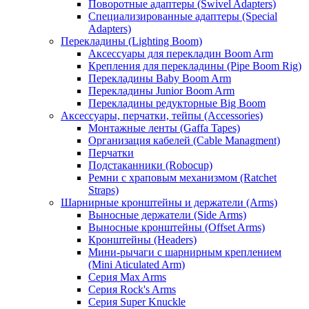
Поворотные адаптеры (Swivel Adapters)
Специализированные адаптеры (Special
Adapters)
Перекладины (Lighting Boom)
Аксессуары для перекладин Boom Arm
Крепления для перекладины (Pipe Boom Rig)
Перекладины Baby Boom Arm
Перекладины Junior Boom Arm
Перекладины редукторные Big Boom
Аксессуары, перчатки, тейпы (Accessories)
Монтажные ленты (Gaffa Tapes)
Организация кабелей (Cable Managment)
Перчатки
Подстаканники (Robocup)
Ремни с храповым механизмом (Ratchet
Straps)
Шарнирные кронштейны и держатели (Arms)
Выносные держатели (Side Arms)
Выносные кронштейны (Offset Arms)
Кронштейны (Headers)
Мини-рычаги с шарнирным креплением
(Mini Aticulated Arm)
Серия Max Arms
Серия Rock's Arms
Серия Super Knuckle