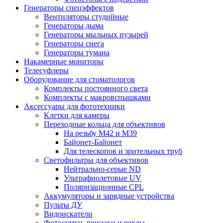
Генераторы спецэффектов
Вентиляторы студийные
Генераторы дыма
Генераторы мыльных пузырей
Генераторы снега
Генераторы тумана
Накамерные мониторы
Телесуфлеры
Оборудование для стоматологов
Комплекты постоянного света
Комплекты с макровспышками
Аксессуары для фототехники
Клетки для камеры
Переходные кольца для объективов
На резьбу М42 и М39
Байонет-Байонет
Для телескопов и зрительных труб
Светофильтры для объективов
Нейтрально-серые ND
Ультрафиолетовые UV
Поляризационные CPL
Аккумуляторы и зарядные устройства
Пульты ДУ
Видоискатели
Фотосумки, рюкзаки и чехлы