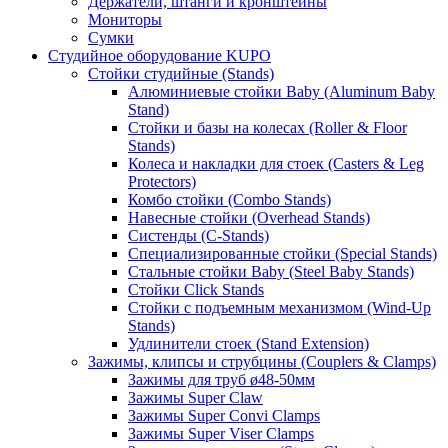
Держатели, штанги и кронштейны
Мониторы
Сумки
Студийное оборудование KUPO
Стойки студийные (Stands)
Алюминиевые стойки Baby (Aluminum Baby
Stand)
Стойки и базы на колесах (Roller & Floor
Stands)
Колеса и накладки для стоек (Casters & Leg
Protectors)
Комбо стойки (Combo Stands)
Навесные стойки (Overhead Stands)
Систенды (C-Stands)
Специализированные стойки (Special Stands)
Стальные стойки Baby (Steel Baby Stands)
Стойки Click Stands
Стойки с подъемным механизмом (Wind-Up
Stands)
Удлинители стоек (Stand Extension)
Зажимы, клипсы и струбцины (Couplers & Clamps)
Зажимы для труб ø48-50мм
Зажимы Super Claw
Зажимы Super Convi Clamps
Зажимы Super Viser Clamps