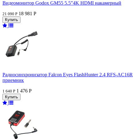
Видеомонитор Godox GM55 5.5”4K HDMI накамерный
18 981 Р
21 090 Р
Радиосинхронизатор Falcon Eyes FlashHunter 2.4 RFS-AC16R
приемник
1 476 Р
1 640 Р