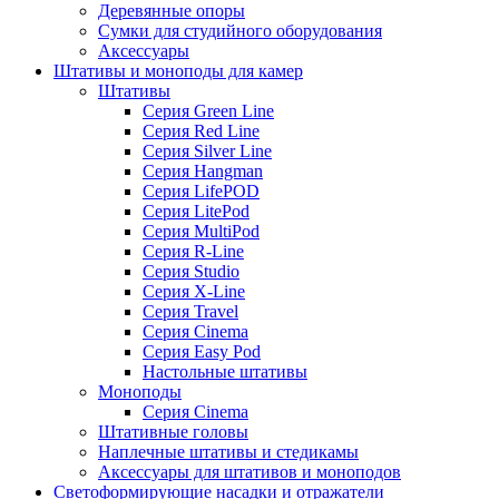
Деревянные опоры
Сумки для студийного оборудования
Аксессуары
Штативы и моноподы для камер
Штативы
Серия Green Line
Серия Red Line
Серия Silver Line
Серия Hangman
Серия LifePOD
Серия LitePod
Серия MultiPod
Серия R-Line
Серия Studio
Серия X-Line
Серия Travel
Серия Cinema
Серия Easy Pod
Настольные штативы
Моноподы
Серия Cinema
Штативные головы
Наплечные штативы и стедикамы
Аксессуары для штативов и моноподов
Светоформирующие насадки и отражатели