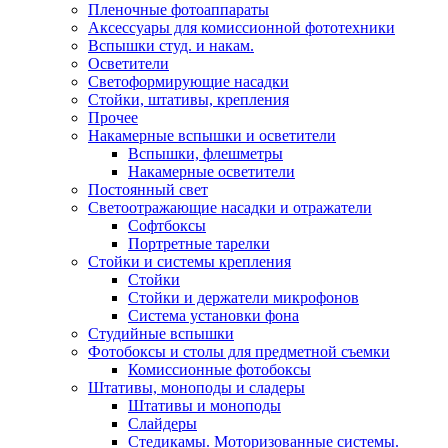
Пленочные фотоаппараты
Аксессуары для комиссионной фототехники
Вспышки студ. и накам.
Осветители
Светоформирующие насадки
Стойки, штативы, крепления
Прочее
Накамерные вспышки и осветители
Вспышки, флешметры
Накамерные осветители
Постоянный свет
Светоотражающие насадки и отражатели
Софтбоксы
Портретные тарелки
Стойки и системы крепления
Стойки
Стойки и держатели микрофонов
Система установки фона
Студийные вспышки
Фотобоксы и столы для предметной съемки
Комиссионные фотобоксы
Штативы, моноподы и сладеры
Штативы и моноподы
Слайдеры
Стедикамы. Моторизованные системы.