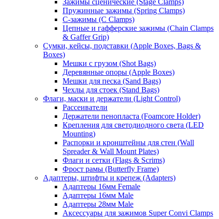
Зажимы сценические (Stage Clamps)
Пружинные зажимы (Spring Clamps)
С-зажимы (C Clamps)
Цепные и гафферские зажимы (Chain Clamps
& Gaffer Grip)
Сумки, кейсы, подставки (Apple Boxes, Bags &
Boxes)
Мешки с грузом (Shot Bags)
Деревянные опоры (Apple Boxes)
Мешки для песка (Sand Bags)
Чехлы для стоек (Stand Bags)
Флаги, маски и держатели (Light Control)
Рассеиватели
Держатели пенопласта (Foamcore Holder)
Крепления для светодиодного света (LED
Mounting)
Распорки и кронштейны для стен (Wall
Spreader & Wall Mount Plates)
Флаги и сетки (Flags & Scrims)
Фрост рамы (Butterfly Frame)
Адаптеры, штифты и крепеж (Adapters)
Адаптеры 16мм Female
Адаптеры 16мм Male
Адаптеры 28мм Male
Аксессуары для зажимов Super Convi Clamps