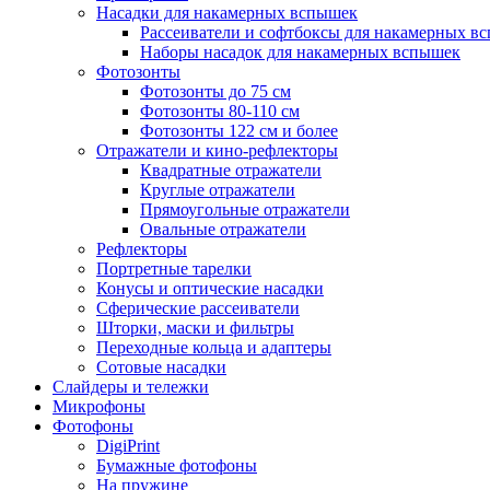
Насадки для накамерных вспышек
Рассеиватели и софтбоксы для накамерных в
Наборы насадок для накамерных вспышек
Фотозонты
Фотозонты до 75 см
Фотозонты 80-110 см
Фотозонты 122 см и более
Отражатели и кино-рефлекторы
Квадратные отражатели
Круглые отражатели
Прямоугольные отражатели
Овальные отражатели
Рефлекторы
Портретные тарелки
Конусы и оптические насадки
Сферические рассеиватели
Шторки, маски и фильтры
Переходные кольца и адаптеры
Сотовые насадки
Слайдеры и тележки
Микрофоны
Фотофоны
DigiPrint
Бумажные фотофоны
На пружине