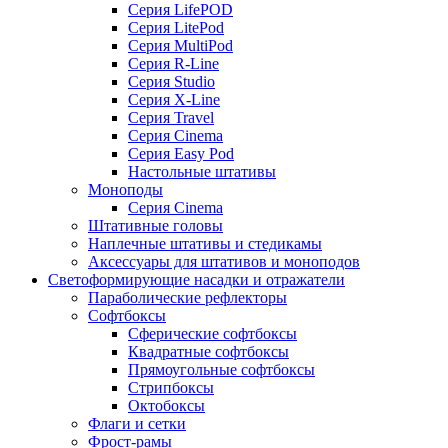
Серия LifePOD
Серия LitePod
Серия MultiPod
Серия R-Line
Серия Studio
Серия X-Line
Серия Travel
Серия Cinema
Серия Easy Pod
Настольные штативы
Моноподы
Серия Cinema
Штативные головы
Наплечные штативы и стедикамы
Аксессуары для штативов и моноподов
Светоформирующие насадки и отражатели
Параболические рефлекторы
Софтбоксы
Сферические софтбоксы
Квадратные софтбоксы
Прямоугольные софтбоксы
Стрипбоксы
Октобоксы
Флаги и сетки
Фрост-рамы