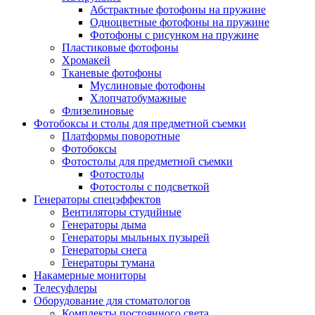
Абстрактные фотофоны на пружине
Одноцветные фотофоны на пружине
Фотофоны с рисунком на пружине
Пластиковые фотофоны
Хромакей
Тканевые фотофоны
Муслиновые фотофоны
Хлопчатобумажные
Флизелиновые
Фотобоксы и столы для предметной съемки
Платформы поворотные
Фотобоксы
Фотостолы для предметной съемки
Фотостолы
Фотостолы с подсветкой
Генераторы спецэффектов
Вентиляторы студийные
Генераторы дыма
Генераторы мыльных пузырей
Генераторы снега
Генераторы тумана
Накамерные мониторы
Телесуфлеры
Оборудование для стоматологов
Комплекты постоянного света