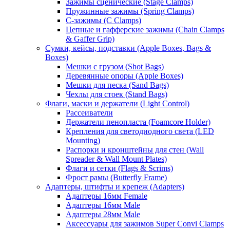
Зажимы сценические (Stage Clamps)
Пружинные зажимы (Spring Clamps)
С-зажимы (C Clamps)
Цепные и гафферские зажимы (Chain Clamps
& Gaffer Grip)
Сумки, кейсы, подставки (Apple Boxes, Bags &
Boxes)
Мешки с грузом (Shot Bags)
Деревянные опоры (Apple Boxes)
Мешки для песка (Sand Bags)
Чехлы для стоек (Stand Bags)
Флаги, маски и держатели (Light Control)
Рассеиватели
Держатели пенопласта (Foamcore Holder)
Крепления для светодиодного света (LED
Mounting)
Распорки и кронштейны для стен (Wall
Spreader & Wall Mount Plates)
Флаги и сетки (Flags & Scrims)
Фрост рамы (Butterfly Frame)
Адаптеры, штифты и крепеж (Adapters)
Адаптеры 16мм Female
Адаптеры 16мм Male
Адаптеры 28мм Male
Аксессуары для зажимов Super Convi Clamps