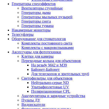
Генераторы спецэффектов
Вентиляторы студийные
Генераторы дыма
Генераторы мыльных пузырей
Генераторы снега
Генераторы тумана
Накамерные мониторы
Телесуфлеры
Оборудование для стоматологов
Комплекты постоянного света
Комплекты с макровспышками
Аксессуары для фототехники
Клетки для камеры
Переходные кольца для объективов
На резьбу М42 и М39
Байонет-Байонет
Для телескопов и зрительных труб
Светофильтры для объективов
Нейтрально-серые ND
Ультрафиолетовые UV
Поляризационные CPL
Аккумуляторы и зарядные устройства
Пульты ДУ
Видоискатели
Фотосумки, рюкзаки и чехлы