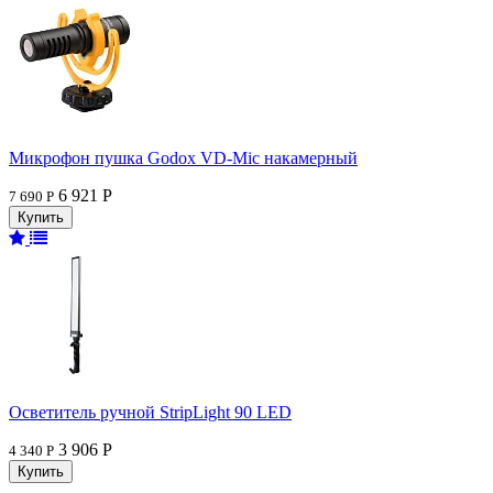
Микрофон пушка Godox VD-Mic накамерный
6 921 Р
7 690 Р
Осветитель ручной StripLight 90 LED
3 906 Р
4 340 Р