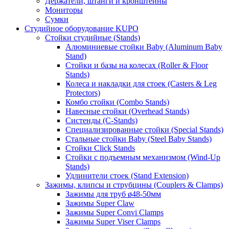
Держатели, штанги и кронштейны
Мониторы
Сумки
Студийное оборудование KUPO
Стойки студийные (Stands)
Алюминиевые стойки Baby (Aluminum Baby
Stand)
Стойки и базы на колесах (Roller & Floor
Stands)
Колеса и накладки для стоек (Casters & Leg
Protectors)
Комбо стойки (Combo Stands)
Навесные стойки (Overhead Stands)
Систенды (C-Stands)
Специализированные стойки (Special Stands)
Стальные стойки Baby (Steel Baby Stands)
Стойки Click Stands
Стойки с подъемным механизмом (Wind-Up
Stands)
Удлинители стоек (Stand Extension)
Зажимы, клипсы и струбцины (Couplers & Clamps)
Зажимы для труб ø48-50мм
Зажимы Super Claw
Зажимы Super Convi Clamps
Зажимы Super Viser Clamps