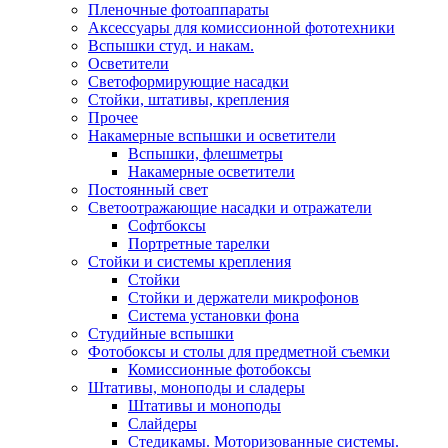
Пленочные фотоаппараты
Аксессуары для комиссионной фототехники
Вспышки студ. и накам.
Осветители
Светоформирующие насадки
Стойки, штативы, крепления
Прочее
Накамерные вспышки и осветители
Вспышки, флешметры
Накамерные осветители
Постоянный свет
Светоотражающие насадки и отражатели
Софтбоксы
Портретные тарелки
Стойки и системы крепления
Стойки
Стойки и держатели микрофонов
Система установки фона
Студийные вспышки
Фотобоксы и столы для предметной съемки
Комиссионные фотобоксы
Штативы, моноподы и сладеры
Штативы и моноподы
Слайдеры
Стедикамы. Моторизованные системы.