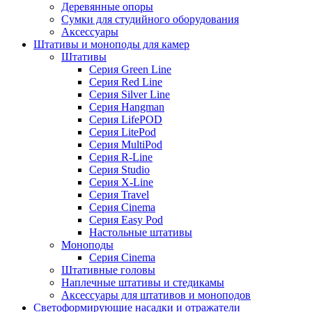
Деревянные опоры
Сумки для студийного оборудования
Аксессуары
Штативы и моноподы для камер
Штативы
Серия Green Line
Серия Red Line
Серия Silver Line
Серия Hangman
Серия LifePOD
Серия LitePod
Серия MultiPod
Серия R-Line
Серия Studio
Серия X-Line
Серия Travel
Серия Cinema
Серия Easy Pod
Настольные штативы
Моноподы
Серия Cinema
Штативные головы
Наплечные штативы и стедикамы
Аксессуары для штативов и моноподов
Светоформирующие насадки и отражатели