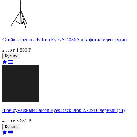
Стойка-тренога Falcon Eyes ST-086A для фото/видеостудии
1 800 Р
2 000 Р
Фон бумажный Falcon Eyes BackDrop 2.72x10 черный (44)
3 681 Р
4 090 Р