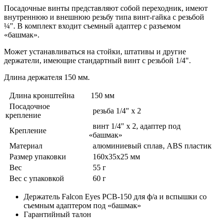
Посадочные винты представляют собой переходник, имеют
внутреннюю и внешнюю резьбу типа винт-гайка с резьбой
¼". В комплект входит съемный адаптер с разъемом
«башмак».
Может устанавливаться на стойки, штативы и другие
держатели, имеющие стандартный винт с резьбой 1/4".
Длина держателя 150 мм.
Длина кронштейна
150 мм
Посадочное
резьба 1/4" х 2
крепление
винт 1/4" х 2, адаптер под
Крепление
«башмак»
Материал
алюминиевый сплав, ABS пластик
Размер упаковки
160х35х25 мм
Вес
55 г
Вес с упаковкой
60 г
Держатель Falcon Eyes PCB-150 для ф/а и вспышки со
съемным адаптером под «башмак»
Гарантийный талон