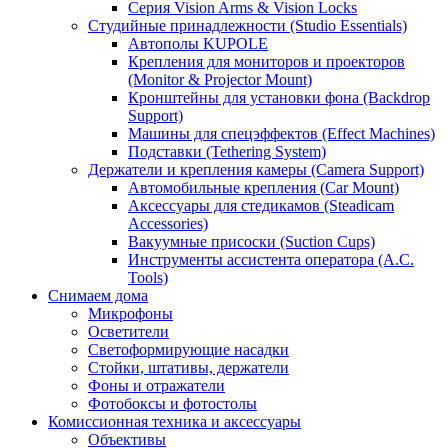
Серия Vision Arms & Vision Locks
Студийные принадлежности (Studio Essentials)
Автополы KUPOLE
Крепления для мониторов и проекторов
(Monitor & Projector Mount)
Кронштейны для установки фона (Backdrop
Support)
Машины для спецэффектов (Effect Machines)
Подставки (Tethering System)
Держатели и крепления камеры (Camera Support)
Автомобильные крепления (Car Mount)
Аксессуары для стедикамов (Steadicam
Accessories)
Вакуумные присоски (Suction Cups)
Инструменты ассистента оператора (A.C.
Tools)
Снимаем дома
Микрофоны
Осветители
Светоформирующие насадки
Стойки, штативы, держатели
Фоны и отражатели
Фотобоксы и фотостолы
Комиссионная техника и аксессуары
Объективы