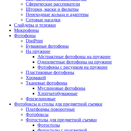
Сферические рассеиватели
Шторки, маски и фильтры
Переходные кольца и адаптеры
Сотовые насадки
Слайдеры и тележки
Микрофоны
Фотофоны
DigiPrint
Бумажные фотофоны
На пружине
Абстрактные фотофоны на пружине
Одноцветные фотофоны на пружине
Фотофоны с рисунком на пружине
Пластиковые фотофоны
Хромакей
Тканевые фотофоны
Муслиновые фотофоны
Хлопчатобумажные
Флизелиновые
Фотобоксы и столы для предметной съемки
Платформы поворотные
Фотобоксы
Фотостолы для предметной съемки
Фотостолы
Фотостолы с подсветкой