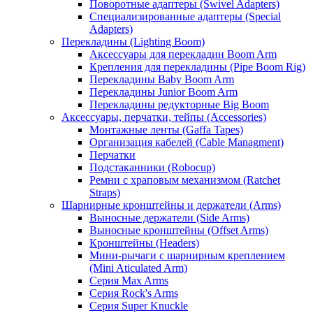
Поворотные адаптеры (Swivel Adapters)
Специализированные адаптеры (Special
Adapters)
Перекладины (Lighting Boom)
Аксессуары для перекладин Boom Arm
Крепления для перекладины (Pipe Boom Rig)
Перекладины Baby Boom Arm
Перекладины Junior Boom Arm
Перекладины редукторные Big Boom
Аксессуары, перчатки, тейпы (Accessories)
Монтажные ленты (Gaffa Tapes)
Организация кабелей (Cable Managment)
Перчатки
Подстаканники (Robocup)
Ремни с храповым механизмом (Ratchet
Straps)
Шарнирные кронштейны и держатели (Arms)
Выносные держатели (Side Arms)
Выносные кронштейны (Offset Arms)
Кронштейны (Headers)
Мини-рычаги с шарнирным креплением
(Mini Aticulated Arm)
Серия Max Arms
Серия Rock's Arms
Серия Super Knuckle