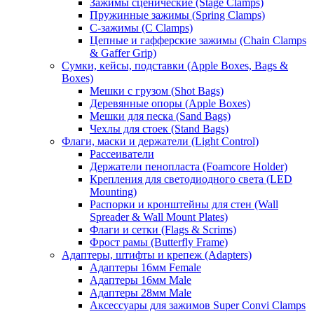
Зажимы сценические (Stage Clamps)
Пружинные зажимы (Spring Clamps)
С-зажимы (C Clamps)
Цепные и гафферские зажимы (Chain Clamps
& Gaffer Grip)
Сумки, кейсы, подставки (Apple Boxes, Bags &
Boxes)
Мешки с грузом (Shot Bags)
Деревянные опоры (Apple Boxes)
Мешки для песка (Sand Bags)
Чехлы для стоек (Stand Bags)
Флаги, маски и держатели (Light Control)
Рассеиватели
Держатели пенопласта (Foamcore Holder)
Крепления для светодиодного света (LED
Mounting)
Распорки и кронштейны для стен (Wall
Spreader & Wall Mount Plates)
Флаги и сетки (Flags & Scrims)
Фрост рамы (Butterfly Frame)
Адаптеры, штифты и крепеж (Adapters)
Адаптеры 16мм Female
Адаптеры 16мм Male
Адаптеры 28мм Male
Аксессуары для зажимов Super Convi Clamps