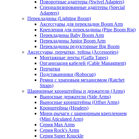
Поворотные адаптеры (Swivel Adapters)
Специализированные адаптеры (Special
Adapters)
Перекладины (Lighting Boom)
Аксессуары для перекладин Boom Arm
Крепления для перекладины (Pipe Boom Rig)
Перекладины Baby Boom Arm
Перекладины Junior Boom Arm
Перекладины редукторные Big Boom
Аксессуары, перчатки, тейпы (Accessories)
Монтажные ленты (Gaffa Tapes)
Организация кабелей (Cable Managment)
Перчатки
Подстаканники (Robocup)
Ремни с храповым механизмом (Ratchet
Straps)
Шарнирные кронштейны и держатели (Arms)
Выносные держатели (Side Arms)
Выносные кронштейны (Offset Arms)
Кронштейны (Headers)
Мини-рычаги с шарнирным креплением
(Mini Aticulated Arm)
Серия Max Arms
Серия Rock's Arms
Серия Super Knuckle