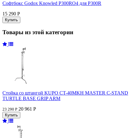
Софтбокс Godox Knowled P300RO4 для P300R
15 290 Р
Товары из этой категории
Стойка со штангой KUPO CT-40MKH MASTER C-STAND
TURTLE BASE GRIP ARM
20 961 Р
23 290 Р