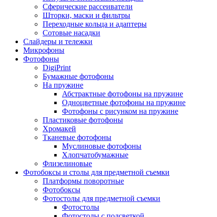
Сферические рассеиватели
Шторки, маски и фильтры
Переходные кольца и адаптеры
Сотовые насадки
Слайдеры и тележки
Микрофоны
Фотофоны
DigiPrint
Бумажные фотофоны
На пружине
Абстрактные фотофоны на пружине
Одноцветные фотофоны на пружине
Фотофоны с рисунком на пружине
Пластиковые фотофоны
Хромакей
Тканевые фотофоны
Муслиновые фотофоны
Хлопчатобумажные
Флизелиновые
Фотобоксы и столы для предметной съемки
Платформы поворотные
Фотобоксы
Фотостолы для предметной съемки
Фотостолы
Фотостолы с подсветкой