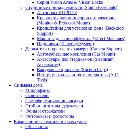
Серия Vision Arms & Vision Locks
Студийные принадлежности (Studio Essentials)
Автополы KUPOLE
Крепления для мониторов и проекторов
(Monitor & Projector Mount)
Кронштейны для установки фона (Backdrop
Support)
Машины для спецэффектов (Effect Machines)
Подставки (Tethering System)
Держатели и крепления камеры (Camera Support)
Автомобильные крепления (Car Mount)
Аксессуары для стедикамов (Steadicam
Accessories)
Вакуумные присоски (Suction Cups)
Инструменты ассистента оператора (A.C.
Tools)
Снимаем дома
Микрофоны
Осветители
Светоформирующие насадки
Стойки, штативы, держатели
Фоны и отражатели
Фотобоксы и фотостолы
Комиссионная техника и аксессуары
Объективы