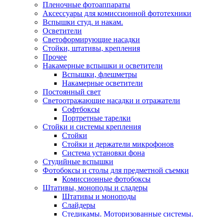
Пленочные фотоаппараты
Аксессуары для комиссионной фототехники
Вспышки студ. и накам.
Осветители
Светоформирующие насадки
Стойки, штативы, крепления
Прочее
Накамерные вспышки и осветители
Вспышки, флешметры
Накамерные осветители
Постоянный свет
Светоотражающие насадки и отражатели
Софтбоксы
Портретные тарелки
Стойки и системы крепления
Стойки
Стойки и держатели микрофонов
Система установки фона
Студийные вспышки
Фотобоксы и столы для предметной съемки
Комиссионные фотобоксы
Штативы, моноподы и сладеры
Штативы и моноподы
Слайдеры
Стедикамы. Моторизованные системы.