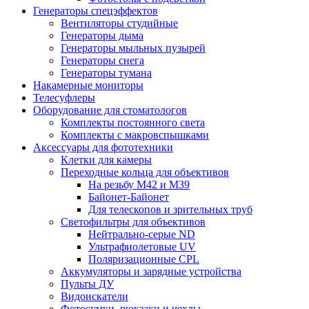
Генераторы спецэффектов
Вентиляторы студийные
Генераторы дыма
Генераторы мыльных пузырей
Генераторы снега
Генераторы тумана
Накамерные мониторы
Телесуфлеры
Оборудование для стоматологов
Комплекты постоянного света
Комплекты с макровспышками
Аксессуары для фототехники
Клетки для камеры
Переходные кольца для объективов
На резьбу М42 и М39
Байонет-Байонет
Для телескопов и зрительных труб
Светофильтры для объективов
Нейтрально-серые ND
Ультрафиолетовые UV
Поляризационные CPL
Аккумуляторы и зарядные устройства
Пульты ДУ
Видоискатели
Фотосумки, рюкзаки и чехлы