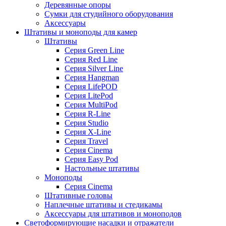
Деревянные опоры
Сумки для студийного оборудования
Аксессуары
Штативы и моноподы для камер
Штативы
Серия Green Line
Серия Red Line
Серия Silver Line
Серия Hangman
Серия LifePOD
Серия LitePod
Серия MultiPod
Серия R-Line
Серия Studio
Серия X-Line
Серия Travel
Серия Cinema
Серия Easy Pod
Настольные штативы
Моноподы
Серия Cinema
Штативные головы
Наплечные штативы и стедикамы
Аксессуары для штативов и моноподов
Светоформирующие насадки и отражатели