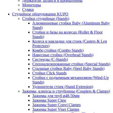
Держатели, штанги и кронштейны
Мониторы
Сумки
Студийное оборудование KUPO
Стойки студийные (Stands)
Алюминиевые стойки Baby (Aluminum Baby
Stand)
Стойки и базы на колесах (Roller & Floor
Stands)
Колеса и накладки для стоек (Casters & Leg
Protectors)
Комбо стойки (Combo Stands)
Навесные стойки (Overhead Stands)
Систенды (C-Stands)
Специализированные стойки (Special Stands)
Стальные стойки Baby (Steel Baby Stands)
Стойки Click Stands
Стойки с подъемным механизмом (Wind-Up
Stands)
Удлинители стоек (Stand Extension)
Зажимы, клипсы и струбцины (Couplers & Clamps)
Зажимы для труб ø48-50мм
Зажимы Super Claw
Зажимы Super Convi Clamps
Зажимы Super Viser Clamps