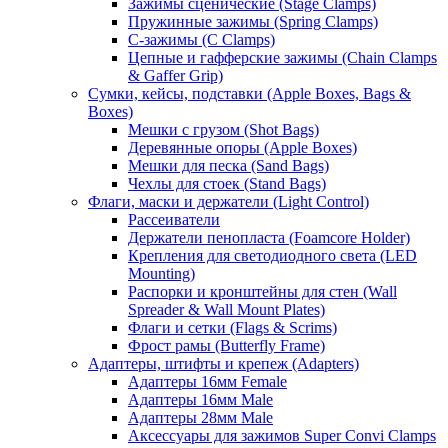
Зажимы сценические (Stage Clamps)
Пружинные зажимы (Spring Clamps)
С-зажимы (C Clamps)
Цепные и гафферские зажимы (Chain Clamps
& Gaffer Grip)
Сумки, кейсы, подставки (Apple Boxes, Bags &
Boxes)
Мешки с грузом (Shot Bags)
Деревянные опоры (Apple Boxes)
Мешки для песка (Sand Bags)
Чехлы для стоек (Stand Bags)
Флаги, маски и держатели (Light Control)
Рассеиватели
Держатели пенопласта (Foamcore Holder)
Крепления для светодиодного света (LED
Mounting)
Распорки и кронштейны для стен (Wall
Spreader & Wall Mount Plates)
Флаги и сетки (Flags & Scrims)
Фрост рамы (Butterfly Frame)
Адаптеры, штифты и крепеж (Adapters)
Адаптеры 16мм Female
Адаптеры 16мм Male
Адаптеры 28мм Male
Аксессуары для зажимов Super Convi Clamps