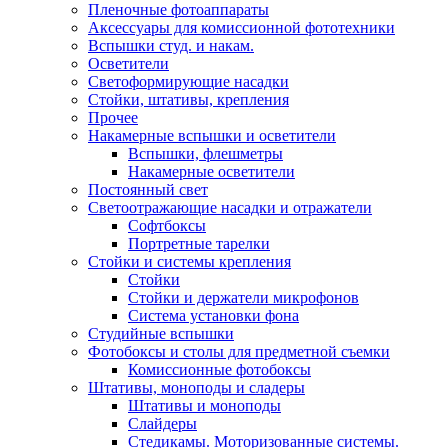
Пленочные фотоаппараты
Аксессуары для комиссионной фототехники
Вспышки студ. и накам.
Осветители
Светоформирующие насадки
Стойки, штативы, крепления
Прочее
Накамерные вспышки и осветители
Вспышки, флешметры
Накамерные осветители
Постоянный свет
Светоотражающие насадки и отражатели
Софтбоксы
Портретные тарелки
Стойки и системы крепления
Стойки
Стойки и держатели микрофонов
Система установки фона
Студийные вспышки
Фотобоксы и столы для предметной съемки
Комиссионные фотобоксы
Штативы, моноподы и сладеры
Штативы и моноподы
Слайдеры
Стедикамы. Моторизованные системы.