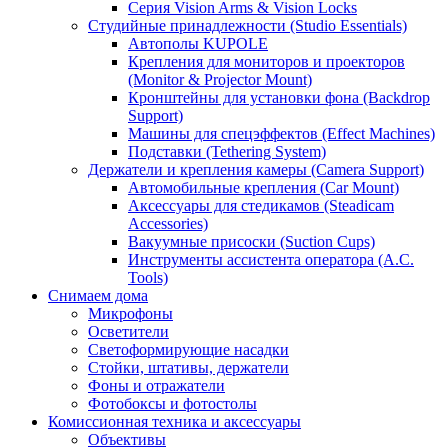
Серия Vision Arms & Vision Locks
Студийные принадлежности (Studio Essentials)
Автополы KUPOLE
Крепления для мониторов и проекторов
(Monitor & Projector Mount)
Кронштейны для установки фона (Backdrop
Support)
Машины для спецэффектов (Effect Machines)
Подставки (Tethering System)
Держатели и крепления камеры (Camera Support)
Автомобильные крепления (Car Mount)
Аксессуары для стедикамов (Steadicam
Accessories)
Вакуумные присоски (Suction Cups)
Инструменты ассистента оператора (A.C.
Tools)
Снимаем дома
Микрофоны
Осветители
Светоформирующие насадки
Стойки, штативы, держатели
Фоны и отражатели
Фотобоксы и фотостолы
Комиссионная техника и аксессуары
Объективы