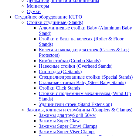
Держатели, штанги и кронштейны
Мониторы
Сумки
Студийное оборудование KUPO
Стойки студийные (Stands)
Алюминиевые стойки Baby (Aluminum Baby
Stand)
Стойки и базы на колесах (Roller & Floor
Stands)
Колеса и накладки для стоек (Casters & Leg
Protectors)
Комбо стойки (Combo Stands)
Навесные стойки (Overhead Stands)
Систенды (C-Stands)
Специализированные стойки (Special Stands)
Стальные стойки Baby (Steel Baby Stands)
Стойки Click Stands
Стойки с подъемным механизмом (Wind-Up
Stands)
Удлинители стоек (Stand Extension)
Зажимы, клипсы и струбцины (Couplers & Clamps)
Зажимы для труб ø48-50мм
Зажимы Super Claw
Зажимы Super Convi Clamps
Зажимы Super Viser Clamps