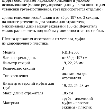
Муфта обеспечивает надежное крепление и удобное
использование (можно регулировать длину плеча штанги для
установки
груза-противовеса
, груз приобретается отдельно).
Длина телескопической штанги от 85 до 197 см, 3 секции,
на штанге размещены два зажима для отражателя,
максимальная длина между захватами 185 см. Держатель
можно расположить под любым углом относительно стойки.
Штанга держателя изготовлена из металла, муфта
из ударопрочного пластика.
Модель
RBH-2566
Длина перекладины
от 85 до 197 см
Диаметр секций
19, 22, 25 мм
Количество секций
3
два зажима для
Тип крепления
отражателя
Диаметр отверстий муфты для
19, 22, 25, 28 мм
труб
Макс. длина отражателя
185 см
труба – алюминий
Материал
муфта - пластик
зажимы - пластик