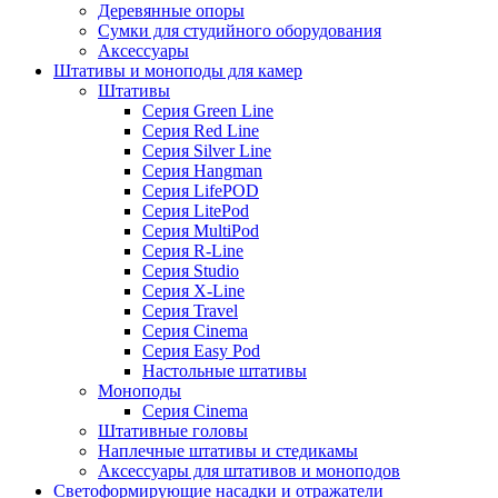
Деревянные опоры
Сумки для студийного оборудования
Аксессуары
Штативы и моноподы для камер
Штативы
Серия Green Line
Серия Red Line
Серия Silver Line
Серия Hangman
Серия LifePOD
Серия LitePod
Серия MultiPod
Серия R-Line
Серия Studio
Серия X-Line
Серия Travel
Серия Cinema
Серия Easy Pod
Настольные штативы
Моноподы
Серия Cinema
Штативные головы
Наплечные штативы и стедикамы
Аксессуары для штативов и моноподов
Светоформирующие насадки и отражатели