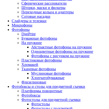
Сферические рассеиватели
Шторки, маски и фильтры
Переходные кольца и адаптеры
Сотовые насадки
Слайдеры и тележки
Микрофоны
Фотофоны
DigiPrint
Бумажные фотофоны
На пружине
Абстрактные фотофоны на пружине
Одноцветные фотофоны на пружине
Фотофоны с рисунком на пружине
Пластиковые фотофоны
Хромакей
Тканевые фотофоны
Муслиновые фотофоны
Хлопчатобумажные
Флизелиновые
Фотобоксы и столы для предметной съемки
Платформы поворотные
Фотобоксы
Фотостолы для предметной съемки
Фотостолы
Фотостолы с подсветкой