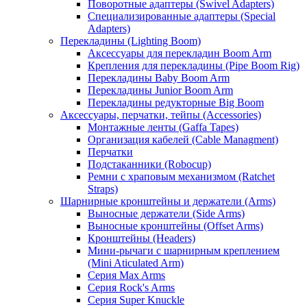
Поворотные адаптеры (Swivel Adapters)
Специализированные адаптеры (Special
Adapters)
Перекладины (Lighting Boom)
Аксессуары для перекладин Boom Arm
Крепления для перекладины (Pipe Boom Rig)
Перекладины Baby Boom Arm
Перекладины Junior Boom Arm
Перекладины редукторные Big Boom
Аксессуары, перчатки, тейпы (Accessories)
Монтажные ленты (Gaffa Tapes)
Организация кабелей (Cable Managment)
Перчатки
Подстаканники (Robocup)
Ремни с храповым механизмом (Ratchet
Straps)
Шарнирные кронштейны и держатели (Arms)
Выносные держатели (Side Arms)
Выносные кронштейны (Offset Arms)
Кронштейны (Headers)
Мини-рычаги с шарнирным креплением
(Mini Aticulated Arm)
Серия Max Arms
Серия Rock's Arms
Серия Super Knuckle