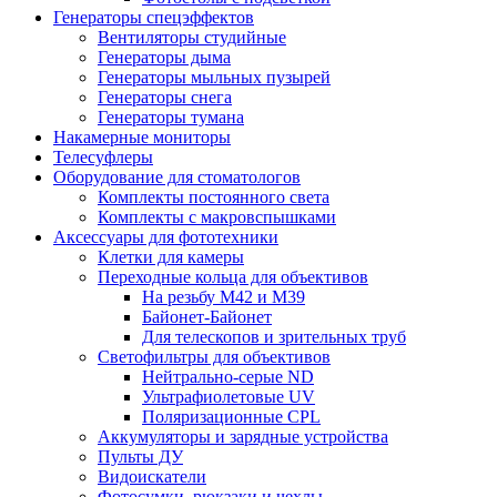
Генераторы спецэффектов
Вентиляторы студийные
Генераторы дыма
Генераторы мыльных пузырей
Генераторы снега
Генераторы тумана
Накамерные мониторы
Телесуфлеры
Оборудование для стоматологов
Комплекты постоянного света
Комплекты с макровспышками
Аксессуары для фототехники
Клетки для камеры
Переходные кольца для объективов
На резьбу М42 и М39
Байонет-Байонет
Для телескопов и зрительных труб
Светофильтры для объективов
Нейтрально-серые ND
Ультрафиолетовые UV
Поляризационные CPL
Аккумуляторы и зарядные устройства
Пульты ДУ
Видоискатели
Фотосумки, рюкзаки и чехлы