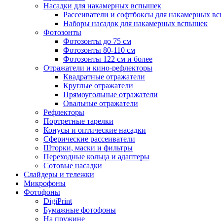
Насадки для накамерных вспышек
Рассеиватели и софтбоксы для накамерных в
Наборы насадок для накамерных вспышек
Фотозонты
Фотозонты до 75 см
Фотозонты 80-110 см
Фотозонты 122 см и более
Отражатели и кино-рефлекторы
Квадратные отражатели
Круглые отражатели
Прямоугольные отражатели
Овальные отражатели
Рефлекторы
Портретные тарелки
Конусы и оптические насадки
Сферические рассеиватели
Шторки, маски и фильтры
Переходные кольца и адаптеры
Сотовые насадки
Слайдеры и тележки
Микрофоны
Фотофоны
DigiPrint
Бумажные фотофоны
На пружине