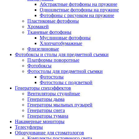
Абстрактные фотофоны на пружине
Одноцветные фотофоны на пружине
Фотофоны с рисунком на пружине
Пластиковые фотофоны
Хромакей
Тканевые фотофоны
Муслиновые фотофоны
Хлопчатобумажные
Флизелиновые
Фотобоксы и столы для предметной съемки
Платформы поворотные
Фотобоксы
Фотостолы для предметной съемки
Фотостолы
Фотостолы с подсветкой
Генераторы спецэффектов
Вентиляторы студийные
Генераторы дыма
Генераторы мыльных пузырей
Генераторы снега
Генераторы тумана
Накамерные мониторы
Телесуфлеры
Оборудование для стоматологов
Комплекты постоянного света