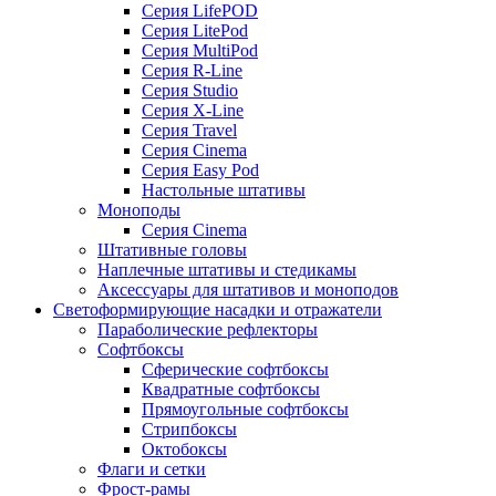
Серия LifePOD
Серия LitePod
Серия MultiPod
Серия R-Line
Серия Studio
Серия X-Line
Серия Travel
Серия Cinema
Серия Easy Pod
Настольные штативы
Моноподы
Серия Cinema
Штативные головы
Наплечные штативы и стедикамы
Аксессуары для штативов и моноподов
Светоформирующие насадки и отражатели
Параболические рефлекторы
Софтбоксы
Сферические софтбоксы
Квадратные софтбоксы
Прямоугольные софтбоксы
Стрипбоксы
Октобоксы
Флаги и сетки
Фрост-рамы