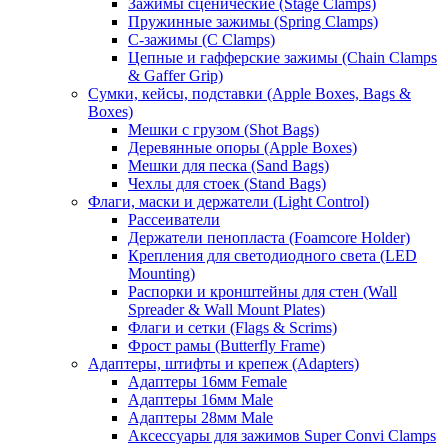
Зажимы сценические (Stage Clamps)
Пружинные зажимы (Spring Clamps)
С-зажимы (C Clamps)
Цепные и гафферские зажимы (Chain Clamps
& Gaffer Grip)
Сумки, кейсы, подставки (Apple Boxes, Bags &
Boxes)
Мешки с грузом (Shot Bags)
Деревянные опоры (Apple Boxes)
Мешки для песка (Sand Bags)
Чехлы для стоек (Stand Bags)
Флаги, маски и держатели (Light Control)
Рассеиватели
Держатели пенопласта (Foamcore Holder)
Крепления для светодиодного света (LED
Mounting)
Распорки и кронштейны для стен (Wall
Spreader & Wall Mount Plates)
Флаги и сетки (Flags & Scrims)
Фрост рамы (Butterfly Frame)
Адаптеры, штифты и крепеж (Adapters)
Адаптеры 16мм Female
Адаптеры 16мм Male
Адаптеры 28мм Male
Аксессуары для зажимов Super Convi Clamps