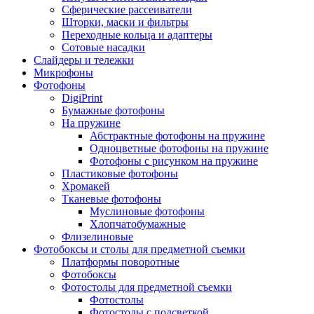
Сферические рассеиватели
Шторки, маски и фильтры
Переходные кольца и адаптеры
Сотовые насадки
Слайдеры и тележки
Микрофоны
Фотофоны
DigiPrint
Бумажные фотофоны
На пружине
Абстрактные фотофоны на пружине
Одноцветные фотофоны на пружине
Фотофоны с рисунком на пружине
Пластиковые фотофоны
Хромакей
Тканевые фотофоны
Муслиновые фотофоны
Хлопчатобумажные
Флизелиновые
Фотобоксы и столы для предметной съемки
Платформы поворотные
Фотобоксы
Фотостолы для предметной съемки
Фотостолы
Фотостолы с подсветкой