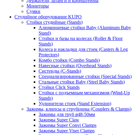
Держатели, штанги и кронштейны
Мониторы
Сумки
Студийное оборудование KUPO
Стойки студийные (Stands)
Алюминиевые стойки Baby (Aluminum Baby
Stand)
Стойки и базы на колесах (Roller & Floor
Stands)
Колеса и накладки для стоек (Casters & Leg
Protectors)
Комбо стойки (Combo Stands)
Навесные стойки (Overhead Stands)
Систенды (C-Stands)
Специализированные стойки (Special Stands)
Стальные стойки Baby (Steel Baby Stands)
Стойки Click Stands
Стойки с подъемным механизмом (Wind-Up
Stands)
Удлинители стоек (Stand Extension)
Зажимы, клипсы и струбцины (Couplers & Clamps)
Зажимы для труб ø48-50мм
Зажимы Super Claw
Зажимы Super Convi Clamps
Зажимы Super Viser Clamps