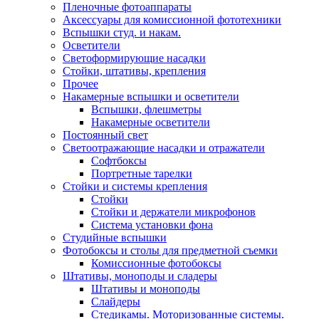
Пленочные фотоаппараты
Аксессуары для комиссионной фототехники
Вспышки студ. и накам.
Осветители
Светоформирующие насадки
Стойки, штативы, крепления
Прочее
Накамерные вспышки и осветители
Вспышки, флешметры
Накамерные осветители
Постоянный свет
Светоотражающие насадки и отражатели
Софтбоксы
Портретные тарелки
Стойки и системы крепления
Стойки
Стойки и держатели микрофонов
Система установки фона
Студийные вспышки
Фотобоксы и столы для предметной съемки
Комиссионные фотобоксы
Штативы, моноподы и сладеры
Штативы и моноподы
Слайдеры
Стедикамы. Моторизованные системы.