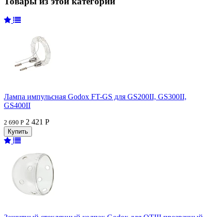
Товары из этой категории
Лампа импульсная Godox FT-GS для GS200II, GS300II,
GS400II
2 421 Р
2 690 Р