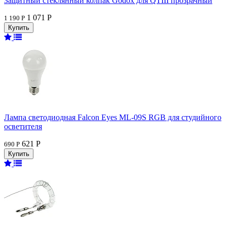
Защитный стеклянный колпак Godox для QTIII прозрачный
1 071 Р
1 190 Р
Лампа светодиодная Falcon Eyes ML-09S RGB для студийного
осветителя
621 Р
690 Р