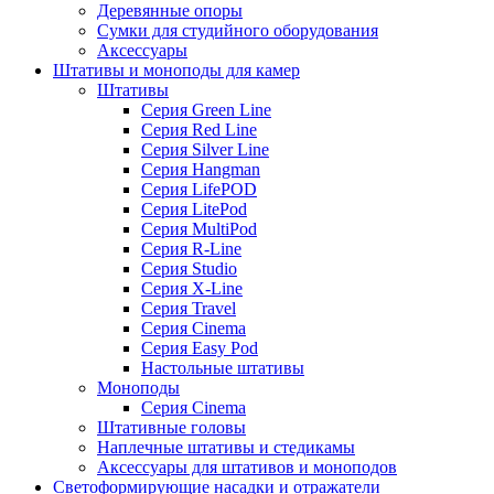
Деревянные опоры
Сумки для студийного оборудования
Аксессуары
Штативы и моноподы для камер
Штативы
Серия Green Line
Серия Red Line
Серия Silver Line
Серия Hangman
Серия LifePOD
Серия LitePod
Серия MultiPod
Серия R-Line
Серия Studio
Серия X-Line
Серия Travel
Серия Cinema
Серия Easy Pod
Настольные штативы
Моноподы
Серия Cinema
Штативные головы
Наплечные штативы и стедикамы
Аксессуары для штативов и моноподов
Светоформирующие насадки и отражатели