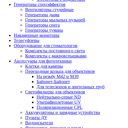
Генераторы спецэффектов
Вентиляторы студийные
Генераторы дыма
Генераторы мыльных пузырей
Генераторы снега
Генераторы тумана
Накамерные мониторы
Телесуфлеры
Оборудование для стоматологов
Комплекты постоянного света
Комплекты с макровспышками
Аксессуары для фототехники
Клетки для камеры
Переходные кольца для объективов
На резьбу М42 и М39
Байонет-Байонет
Для телескопов и зрительных труб
Светофильтры для объективов
Нейтрально-серые ND
Ультрафиолетовые UV
Поляризационные CPL
Аккумуляторы и зарядные устройства
Пульты ДУ
Видоискатели
Фотосумки, рюкзаки и чехлы