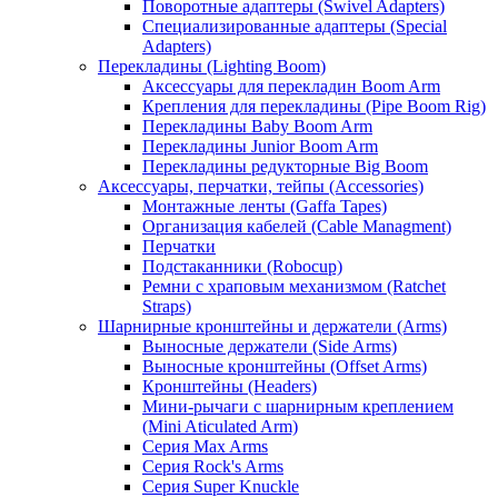
Поворотные адаптеры (Swivel Adapters)
Специализированные адаптеры (Special
Adapters)
Перекладины (Lighting Boom)
Аксессуары для перекладин Boom Arm
Крепления для перекладины (Pipe Boom Rig)
Перекладины Baby Boom Arm
Перекладины Junior Boom Arm
Перекладины редукторные Big Boom
Аксессуары, перчатки, тейпы (Accessories)
Монтажные ленты (Gaffa Tapes)
Организация кабелей (Cable Managment)
Перчатки
Подстаканники (Robocup)
Ремни с храповым механизмом (Ratchet
Straps)
Шарнирные кронштейны и держатели (Arms)
Выносные держатели (Side Arms)
Выносные кронштейны (Offset Arms)
Кронштейны (Headers)
Мини-рычаги с шарнирным креплением
(Mini Aticulated Arm)
Серия Max Arms
Серия Rock's Arms
Серия Super Knuckle