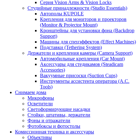
Серия Vision Arms & Vision Locks
Студийные принадлежности (Studio Essentials)
Автополы KUPOLE
Крепления для мониторов и проекторов
(Monitor & Projector Mount)
Кронштейны для установки фона (Backdrop
Support)
Машины для спецэффектов (Effect Machines)
Подставки (Tethering System)
Держатели и крепления камеры (Camera Support)
Автомобильные крепления (Car Mount)
Аксессуары для стедикамов (Steadicam
Accessories)
Вакуумные присоски (Suction Cups)
Инструменты ассистента оператора (A.C.
Tools)
Снимаем дома
Микрофоны
Осветители
Светоформирующие насадки
Стойки, штативы, держатели
Фоны и отражатели
Фотобоксы и фотостолы
Комиссионная техника и аксессуары
Объективы