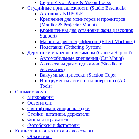
Серия Vision Arms & Vision Locks
Студийные принадлежности (Studio Essentials)
Автополы KUPOLE
Крепления для мониторов и проекторов
(Monitor & Projector Mount)
Кронштейны для установки фона (Backdrop
Support)
Машины для спецэффектов (Effect Machines)
Подставки (Tethering System)
Держатели и крепления камеры (Camera Support)
Автомобильные крепления (Car Mount)
Аксессуары для стедикамов (Steadicam
Accessories)
Вакуумные присоски (Suction Cups)
Инструменты ассистента оператора (A.C.
Tools)
Снимаем дома
Микрофоны
Осветители
Светоформирующие насадки
Стойки, штативы, держатели
Фоны и отражатели
Фотобоксы и фотостолы
Комиссионная техника и аксессуары
Объективы