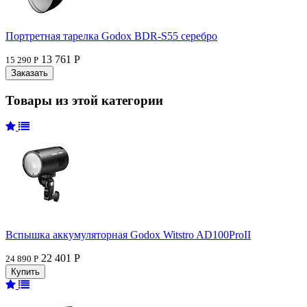
Портретная тарелка Godox BDR-S55 серебро
13 761 Р
15 290 Р
Товары из этой категории
Вспышка аккумуляторная Godox Witstro AD100ProII
22 401 Р
24 890 Р