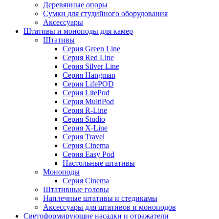
Деревянные опоры
Сумки для студийного оборудования
Аксессуары
Штативы и моноподы для камер
Штативы
Серия Green Line
Серия Red Line
Серия Silver Line
Серия Hangman
Серия LifePOD
Серия LitePod
Серия MultiPod
Серия R-Line
Серия Studio
Серия X-Line
Серия Travel
Серия Cinema
Серия Easy Pod
Настольные штативы
Моноподы
Серия Cinema
Штативные головы
Наплечные штативы и стедикамы
Аксессуары для штативов и моноподов
Светоформирующие насадки и отражатели