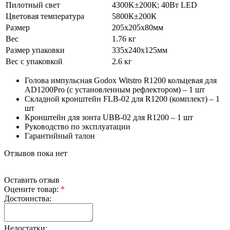
Пилотный свет
4300K±200К; 40Вт LED
Цветовая температура
5800К±200К
Размер
205x205x80мм
Вес
1.76 кг
Размер упаковки
335x240x125мм
Вес с упаковкой
2.6 кг
Голова импульсная Godox Witstro R1200 кольцевая для
AD1200Pro (с установленным рефлектором) – 1 шт
Складной кронштейн FLB-02 для R1200 (комплект) – 1
шт
Кронштейн для зонта UBB-02 для R1200 – 1 шт
Руководство по эксплуатации
Гарантийный талон
Отзывов пока нет
Оставить отзыв
Оцените товар:
*
Достоинства:
Недостатки: