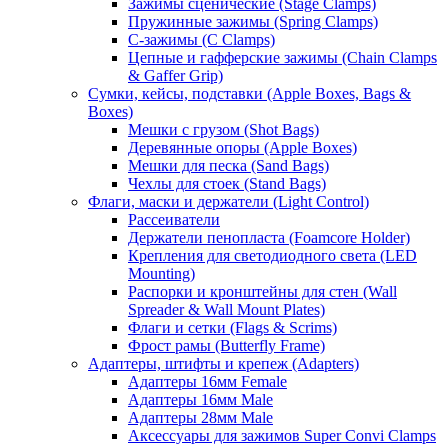
Зажимы сценические (Stage Clamps)
Пружинные зажимы (Spring Clamps)
С-зажимы (C Clamps)
Цепные и гафферские зажимы (Chain Clamps
& Gaffer Grip)
Сумки, кейсы, подставки (Apple Boxes, Bags &
Boxes)
Мешки с грузом (Shot Bags)
Деревянные опоры (Apple Boxes)
Мешки для песка (Sand Bags)
Чехлы для стоек (Stand Bags)
Флаги, маски и держатели (Light Control)
Рассеиватели
Держатели пенопласта (Foamcore Holder)
Крепления для светодиодного света (LED
Mounting)
Распорки и кронштейны для стен (Wall
Spreader & Wall Mount Plates)
Флаги и сетки (Flags & Scrims)
Фрост рамы (Butterfly Frame)
Адаптеры, штифты и крепеж (Adapters)
Адаптеры 16мм Female
Адаптеры 16мм Male
Адаптеры 28мм Male
Аксессуары для зажимов Super Convi Clamps