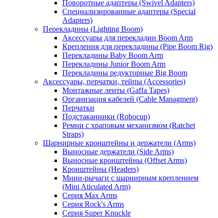
Поворотные адаптеры (Swivel Adapters)
Специализированные адаптеры (Special
Adapters)
Перекладины (Lighting Boom)
Аксессуары для перекладин Boom Arm
Крепления для перекладины (Pipe Boom Rig)
Перекладины Baby Boom Arm
Перекладины Junior Boom Arm
Перекладины редукторные Big Boom
Аксессуары, перчатки, тейпы (Accessories)
Монтажные ленты (Gaffa Tapes)
Организация кабелей (Cable Managment)
Перчатки
Подстаканники (Robocup)
Ремни с храповым механизмом (Ratchet
Straps)
Шарнирные кронштейны и держатели (Arms)
Выносные держатели (Side Arms)
Выносные кронштейны (Offset Arms)
Кронштейны (Headers)
Мини-рычаги с шарнирным креплением
(Mini Aticulated Arm)
Серия Max Arms
Серия Rock's Arms
Серия Super Knuckle