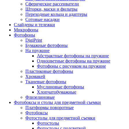
Сферические рассеиватели
Шторки, маски и фильтры
Переходные кольца и адаптеры
Сотовые насадки
Слайдеры и тележки
Микрофоны
Фотофоны
DigiPrint
Бумажные фотофоны
На пружине
Абстрактные фотофоны на пружине
Одноцветные фотофоны на пружине
Фотофоны с рисунком на пружине
Пластиковые фотофоны
Хромакей
Тканевые фотофоны
Муслиновые фотофоны
Хлопчатобумажные
Флизелиновые
Фотобоксы и столы для предметной съемки
Платформы поворотные
Фотобоксы
Фотостолы для предметной съемки
Фотостолы
Фотостолы с подсветкой