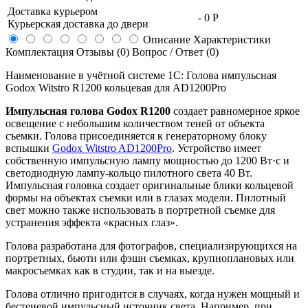
Доставка курьером
-
0 Р
Курьерская доставка до двери
Описание
Характеристики
Комплектация
Отзывы (0)
Вопрос / Ответ (0)
Наименование в учётной системе 1С: Голова импульсная
Godox Witstro R1200 кольцевая для AD1200Pro
Импульсная голова Godox R1200
создает равномерное яркое
освещение с небольшим количеством теней от объекта
съемки. Голова присоединяется к генераторному блоку
вспышки
Godox Witstro AD1200Pro
. Устройство имеет
собственную импульсную лампу мощностью до 1200 Вт·c и
светодиодную лампу-кольцо пилотного света 40 Вт.
Импульсная головка создает оригинальные блики кольцевой
формы на объектах съемки или в глазах модели. Пилотный
свет можно также использовать в портретной съемке для
устранения эффекта «красных глаз».
Голова разработана для фотографов, специализирующихся на
портретных, бьюти или фэшн съемках, крупноплановых или
макросъемках как в студии, так и на выезде.
Голова отлично пригодится в случаях, когда нужен мощный и
бестеневой импульсный источник света. Например, при