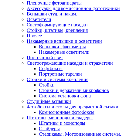
Пленочные фотоаппараты
Аксессуары для комиссионной фототехники
Вспышки студ. и накам.
Осветители
Светоформирующие насадки
Стойки, штативы, крепления
Прочее
Накамерные вспышки и осветители
Вспышки, флешметры
Накамерные осветители
Постоянный свет
Светоотражающие насадки и отражатели
Софтбоксы
Портретные тарелки
Стойки и системы крепления
Стойки
Стойки и держатели микрофонов
Система установки фона
Студийные вспышки
Фотобоксы и столы для предметной съемки
Комиссионные фотобоксы
Штативы, моноподы и сладеры
Штативы и моноподы
Слайдеры
Стедикамы. Моторизованные системы.