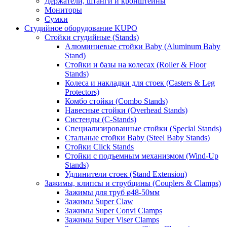
Держатели, штанги и кронштейны
Мониторы
Сумки
Студийное оборудование KUPO
Стойки студийные (Stands)
Алюминиевые стойки Baby (Aluminum Baby
Stand)
Стойки и базы на колесах (Roller & Floor
Stands)
Колеса и накладки для стоек (Casters & Leg
Protectors)
Комбо стойки (Combo Stands)
Навесные стойки (Overhead Stands)
Систенды (C-Stands)
Специализированные стойки (Special Stands)
Стальные стойки Baby (Steel Baby Stands)
Стойки Click Stands
Стойки с подъемным механизмом (Wind-Up
Stands)
Удлинители стоек (Stand Extension)
Зажимы, клипсы и струбцины (Couplers & Clamps)
Зажимы для труб ø48-50мм
Зажимы Super Claw
Зажимы Super Convi Clamps
Зажимы Super Viser Clamps