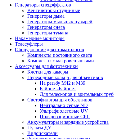
Генераторы спецэффектов
Вентиляторы студийные
Генераторы дыма
Генераторы мыльных пузырей
Генераторы снега
Генераторы тумана
Накамерные мониторы
Телесуфлеры
Оборудование для стоматологов
Комплекты постоянного света
Комплекты с макровспышками
Аксессуары для фототехники
Клетки для камеры
Переходные кольца для объективов
На резьбу М42 и М39
Байонет-Байонет
Для телескопов и зрительных труб
Светофильтры для объективов
Нейтрально-серые ND
Ультрафиолетовые UV
Поляризационные CPL
Аккумуляторы и зарядные устройства
Пульты ДУ
Видоискатели
Фотосумки, рюкзаки и чехлы