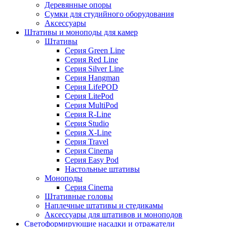
Деревянные опоры
Сумки для студийного оборудования
Аксессуары
Штативы и моноподы для камер
Штативы
Серия Green Line
Серия Red Line
Серия Silver Line
Серия Hangman
Серия LifePOD
Серия LitePod
Серия MultiPod
Серия R-Line
Серия Studio
Серия X-Line
Серия Travel
Серия Cinema
Серия Easy Pod
Настольные штативы
Моноподы
Серия Cinema
Штативные головы
Наплечные штативы и стедикамы
Аксессуары для штативов и моноподов
Светоформирующие насадки и отражатели