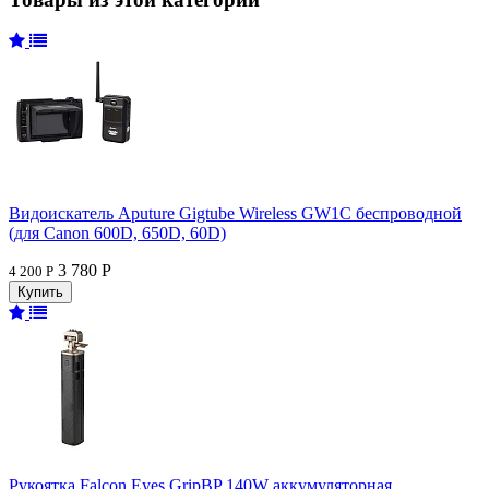
Видоискатель Aputure Gigtube Wireless GW1C беспроводной
(для Canon 600D, 650D, 60D)
3 780 Р
4 200 Р
Рукоятка Falcon Eyes GripBP 140W аккумуляторная