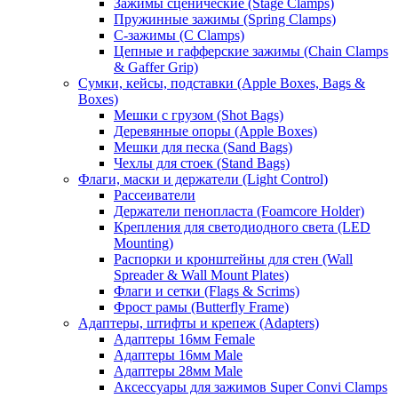
Зажимы сценические (Stage Clamps)
Пружинные зажимы (Spring Clamps)
С-зажимы (C Clamps)
Цепные и гафферские зажимы (Chain Clamps
& Gaffer Grip)
Сумки, кейсы, подставки (Apple Boxes, Bags &
Boxes)
Мешки с грузом (Shot Bags)
Деревянные опоры (Apple Boxes)
Мешки для песка (Sand Bags)
Чехлы для стоек (Stand Bags)
Флаги, маски и держатели (Light Control)
Рассеиватели
Держатели пенопласта (Foamcore Holder)
Крепления для светодиодного света (LED
Mounting)
Распорки и кронштейны для стен (Wall
Spreader & Wall Mount Plates)
Флаги и сетки (Flags & Scrims)
Фрост рамы (Butterfly Frame)
Адаптеры, штифты и крепеж (Adapters)
Адаптеры 16мм Female
Адаптеры 16мм Male
Адаптеры 28мм Male
Аксессуары для зажимов Super Convi Clamps