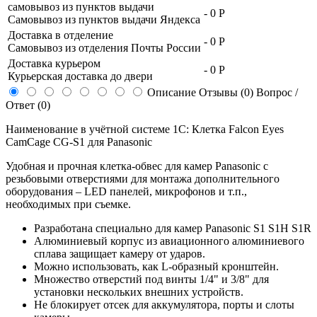
самовывоз из пунктов выдачи
-
0 Р
Самовывоз из пунктов выдачи Яндекса
Доставка в отделение
-
0 Р
Самовывоз из отделения Почты России
Доставка курьером
-
0 Р
Курьерская доставка до двери
Описание
Отзывы (0)
Вопрос /
Ответ (0)
Наименование в учётной системе 1С: Клетка Falcon Eyes
CamCage CG-S1 для Panasonic
Удобная и прочная клетка-обвес для камер Panasonic с
резьбовыми отверстиями для монтажа дополнительного
оборудования – LED панелей, микрофонов и т.п.,
необходимых при съемке.
Разработана специально для камер Panasonic S1 S1H S1R
Алюминиевый корпус из авиационного алюминиевого
сплава защищает камеру от ударов.
Можно использовать, как L-образный кронштейн.
Множество отверстий под винты 1/4" и 3/8" для
установки нескольких внешних устройств.
Не блокирует отсек для аккумулятора, порты и слоты