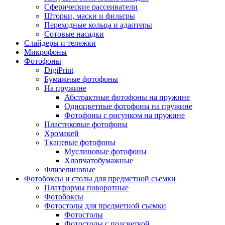
Сферические рассеиватели
Шторки, маски и фильтры
Переходные кольца и адаптеры
Сотовые насадки
Слайдеры и тележки
Микрофоны
Фотофоны
DigiPrint
Бумажные фотофоны
На пружине
Абстрактные фотофоны на пружине
Одноцветные фотофоны на пружине
Фотофоны с рисунком на пружине
Пластиковые фотофоны
Хромакей
Тканевые фотофоны
Муслиновые фотофоны
Хлопчатобумажные
Флизелиновые
Фотобоксы и столы для предметной съемки
Платформы поворотные
Фотобоксы
Фотостолы для предметной съемки
Фотостолы
Фотостолы с подсветкой