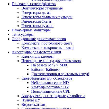
Генераторы спецэффектов
Вентиляторы студийные
Генераторы дыма
Генераторы мыльных пузырей
Генераторы снега
Генераторы тумана
Накамерные мониторы
Телесуфлеры
Оборудование для стоматологов
Комплекты постоянного света
Комплекты с макровспышками
Аксессуары для фототехники
Клетки для камеры
Переходные кольца для объективов
На резьбу М42 и М39
Байонет-Байонет
Для телескопов и зрительных труб
Светофильтры для объективов
Нейтрально-серые ND
Ультрафиолетовые UV
Поляризационные CPL
Аккумуляторы и зарядные устройства
Пульты ДУ
Видоискатели
Фотосумки, рюкзаки и чехлы