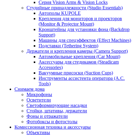
Серия Vision Arms & Vision Locks
Студийные принадлежности (Studio Essentials)
Автополы KUPOLE
Крепления для мониторов и проекторов
(Monitor & Projector Mount)
Кронштейны для установки фона (Backdrop
Support)
Машины для спецэффектов (Effect Machines)
Подставки (Tethering System)
Держатели и крепления камеры (Camera Support)
Автомобильные крепления (Car Mount)
Аксессуары для стедикамов (Steadicam
Accessories)
Вакуумные присоски (Suction Cups)
Инструменты ассистента оператора (A.C.
Tools)
Снимаем дома
Микрофоны
Осветители
Светоформирующие насадки
Стойки, штативы, держатели
Фоны и отражатели
Фотобоксы и фотостолы
Комиссионная техника и аксессуары
Объективы