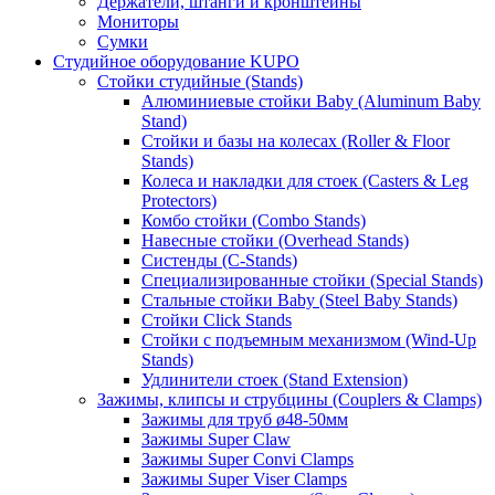
Держатели, штанги и кронштейны
Мониторы
Сумки
Студийное оборудование KUPO
Стойки студийные (Stands)
Алюминиевые стойки Baby (Aluminum Baby
Stand)
Стойки и базы на колесах (Roller & Floor
Stands)
Колеса и накладки для стоек (Casters & Leg
Protectors)
Комбо стойки (Combo Stands)
Навесные стойки (Overhead Stands)
Систенды (C-Stands)
Специализированные стойки (Special Stands)
Стальные стойки Baby (Steel Baby Stands)
Стойки Click Stands
Стойки с подъемным механизмом (Wind-Up
Stands)
Удлинители стоек (Stand Extension)
Зажимы, клипсы и струбцины (Couplers & Clamps)
Зажимы для труб ø48-50мм
Зажимы Super Claw
Зажимы Super Convi Clamps
Зажимы Super Viser Clamps