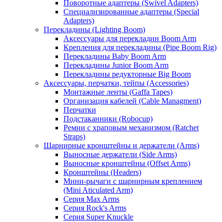
Поворотные адаптеры (Swivel Adapters)
Специализированные адаптеры (Special
Adapters)
Перекладины (Lighting Boom)
Аксессуары для перекладин Boom Arm
Крепления для перекладины (Pipe Boom Rig)
Перекладины Baby Boom Arm
Перекладины Junior Boom Arm
Перекладины редукторные Big Boom
Аксессуары, перчатки, тейпы (Accessories)
Монтажные ленты (Gaffa Tapes)
Организация кабелей (Cable Managment)
Перчатки
Подстаканники (Robocup)
Ремни с храповым механизмом (Ratchet
Straps)
Шарнирные кронштейны и держатели (Arms)
Выносные держатели (Side Arms)
Выносные кронштейны (Offset Arms)
Кронштейны (Headers)
Мини-рычаги с шарнирным креплением
(Mini Aticulated Arm)
Серия Max Arms
Серия Rock's Arms
Серия Super Knuckle