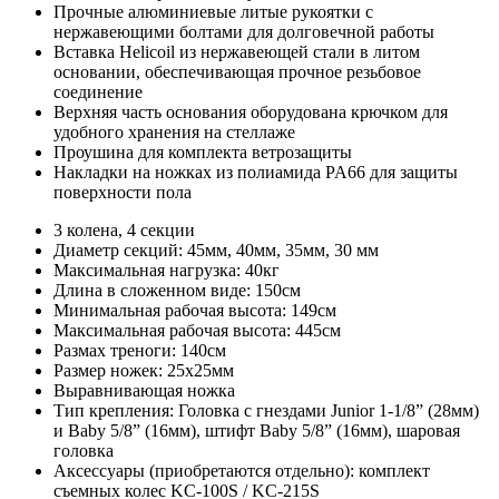
Прочные алюминиевые литые рукоятки с
нержавеющими болтами для долговечной работы
Вставка Helicoil из нержавеющей стали в литом
основании, обеспечивающая прочное резьбовое
соединение
Верхняя часть основания оборудована крючком для
удобного хранения на стеллаже
Проушина для комплекта ветрозащиты
Накладки на ножках из полиамида PA66 для защиты
поверхности пола
3 колена, 4 секции
Диаметр секций: 45мм, 40мм, 35мм, 30 мм
Максимальная нагрузка: 40кг
Длина в сложенном виде: 150см
Минимальная рабочая высота: 149см
Максимальная рабочая высота: 445см
Размах треноги: 140см
Размер ножек: 25x25мм
Выравнивающая ножка
Тип крепления: Головка с гнездами Junior 1-1/8” (28мм)
и Baby 5/8” (16мм), штифт Baby 5/8” (16мм), шаровая
головка
Аксессуары (приобретаются отдельно): комплект
съемных колес KC-100S / KC-215S