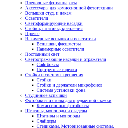
Пленочные фотоаппараты
Аксессуары для комиссионной фототехники
Вспышки студ. и накам.
Осветители
Светоформирующие насадки
Стойки, штативы, крепления
Прочее
Накамерные вспышки и осветители
Вспышки, флешметры
Накамерные осветители
Постоянный свет
Светоотражающие насадки и отражатели
Софтбоксы
Портретные тарелки
Стойки и системы крепления
Стойки
Стойки и держатели микрофонов
Система установки фона
Студийные вспышки
Фотобоксы и столы для предметной съемки
Комиссионные фотобоксы
Штативы, моноподы и сладеры
Штативы и моноподы
Слайдеры
Стедикамы. Моторизованные системы.