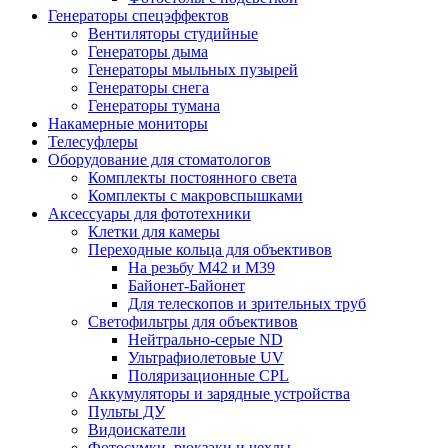
Генераторы спецэффектов
Вентиляторы студийные
Генераторы дыма
Генераторы мыльных пузырей
Генераторы снега
Генераторы тумана
Накамерные мониторы
Телесуфлеры
Оборудование для стоматологов
Комплекты постоянного света
Комплекты с макровспышками
Аксессуары для фототехники
Клетки для камеры
Переходные кольца для объективов
На резьбу М42 и М39
Байонет-Байонет
Для телескопов и зрительных труб
Светофильтры для объективов
Нейтрально-серые ND
Ультрафиолетовые UV
Поляризационные CPL
Аккумуляторы и зарядные устройства
Пульты ДУ
Видоискатели
Фотосумки, рюкзаки и чехлы