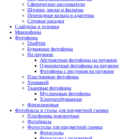
Сферические рассеиватели
Шторки, маски и фильтры
Переходные кольца и адаптеры
Сотовые насадки
Слайдеры и тележки
Микрофоны
Фотофоны
DigiPrint
Бумажные фотофоны
На пружине
Абстрактные фотофоны на пружине
Одноцветные фотофоны на пружине
Фотофоны с рисунком на пружине
Пластиковые фотофоны
Хромакей
Тканевые фотофоны
Муслиновые фотофоны
Хлопчатобумажные
Флизелиновые
Фотобоксы и столы для предметной съемки
Платформы поворотные
Фотобоксы
Фотостолы для предметной съемки
Фотостолы
Фотостолы с подсветкой