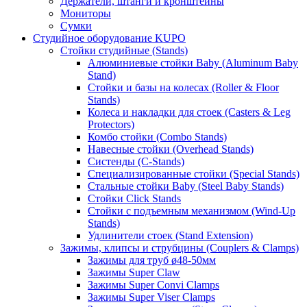
Держатели, штанги и кронштейны
Мониторы
Сумки
Студийное оборудование KUPO
Стойки студийные (Stands)
Алюминиевые стойки Baby (Aluminum Baby
Stand)
Стойки и базы на колесах (Roller & Floor
Stands)
Колеса и накладки для стоек (Casters & Leg
Protectors)
Комбо стойки (Combo Stands)
Навесные стойки (Overhead Stands)
Систенды (C-Stands)
Специализированные стойки (Special Stands)
Стальные стойки Baby (Steel Baby Stands)
Стойки Click Stands
Стойки с подъемным механизмом (Wind-Up
Stands)
Удлинители стоек (Stand Extension)
Зажимы, клипсы и струбцины (Couplers & Clamps)
Зажимы для труб ø48-50мм
Зажимы Super Claw
Зажимы Super Convi Clamps
Зажимы Super Viser Clamps