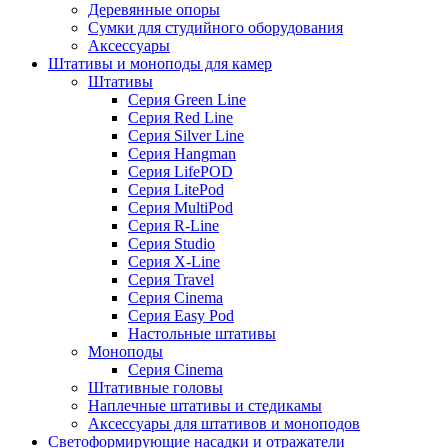
Деревянные опоры
Сумки для студийного оборудования
Аксессуары
Штативы и моноподы для камер
Штативы
Серия Green Line
Серия Red Line
Серия Silver Line
Серия Hangman
Серия LifePOD
Серия LitePod
Серия MultiPod
Серия R-Line
Серия Studio
Серия X-Line
Серия Travel
Серия Cinema
Серия Easy Pod
Настольные штативы
Моноподы
Серия Cinema
Штативные головы
Наплечные штативы и стедикамы
Аксессуары для штативов и моноподов
Светоформирующие насадки и отражатели