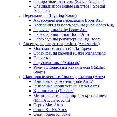
Поворотные адаптеры (Swivel Adapters)
Специализированные адаптеры (Special
Adapters)
Перекладины (Lighting Boom)
Аксессуары для перекладин Boom Arm
Крепления для перекладины (Pipe Boom Rig)
Перекладины Baby Boom Arm
Перекладины Junior Boom Arm
Перекладины редукторные Big Boom
Аксессуары, перчатки, тейпы (Accessories)
Монтажные ленты (Gaffa Tapes)
Организация кабелей (Cable Managment)
Перчатки
Подстаканники (Robocup)
Ремни с храповым механизмом (Ratchet
Straps)
Шарнирные кронштейны и держатели (Arms)
Выносные держатели (Side Arms)
Выносные кронштейны (Offset Arms)
Кронштейны (Headers)
Мини-рычаги с шарнирным креплением
(Mini Aticulated Arm)
Серия Max Arms
Серия Rock's Arms
Серия Super Knuckle