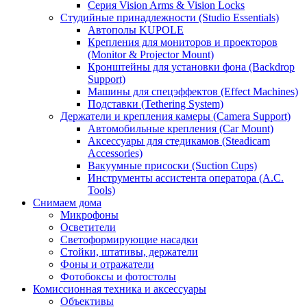
Серия Vision Arms & Vision Locks
Студийные принадлежности (Studio Essentials)
Автополы KUPOLE
Крепления для мониторов и проекторов
(Monitor & Projector Mount)
Кронштейны для установки фона (Backdrop
Support)
Машины для спецэффектов (Effect Machines)
Подставки (Tethering System)
Держатели и крепления камеры (Camera Support)
Автомобильные крепления (Car Mount)
Аксессуары для стедикамов (Steadicam
Accessories)
Вакуумные присоски (Suction Cups)
Инструменты ассистента оператора (A.C.
Tools)
Снимаем дома
Микрофоны
Осветители
Светоформирующие насадки
Стойки, штативы, держатели
Фоны и отражатели
Фотобоксы и фотостолы
Комиссионная техника и аксессуары
Объективы