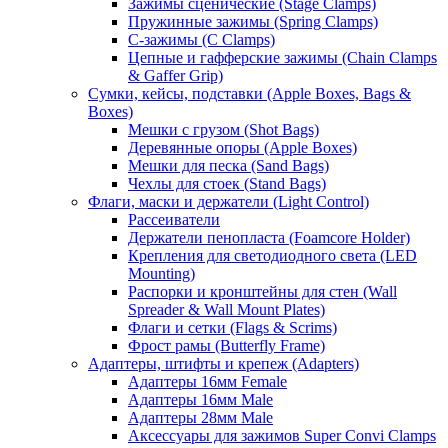
Зажимы сценические (Stage Clamps)
Пружинные зажимы (Spring Clamps)
С-зажимы (C Clamps)
Цепные и гафферские зажимы (Chain Clamps
& Gaffer Grip)
Сумки, кейсы, подставки (Apple Boxes, Bags &
Boxes)
Мешки с грузом (Shot Bags)
Деревянные опоры (Apple Boxes)
Мешки для песка (Sand Bags)
Чехлы для стоек (Stand Bags)
Флаги, маски и держатели (Light Control)
Рассеиватели
Держатели пенопласта (Foamcore Holder)
Крепления для светодиодного света (LED
Mounting)
Распорки и кронштейны для стен (Wall
Spreader & Wall Mount Plates)
Флаги и сетки (Flags & Scrims)
Фрост рамы (Butterfly Frame)
Адаптеры, штифты и крепеж (Adapters)
Адаптеры 16мм Female
Адаптеры 16мм Male
Адаптеры 28мм Male
Аксессуары для зажимов Super Convi Clamps