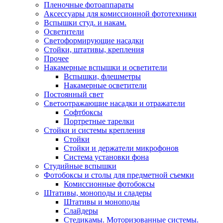
Пленочные фотоаппараты
Аксессуары для комиссионной фототехники
Вспышки студ. и накам.
Осветители
Светоформирующие насадки
Стойки, штативы, крепления
Прочее
Накамерные вспышки и осветители
Вспышки, флешметры
Накамерные осветители
Постоянный свет
Светоотражающие насадки и отражатели
Софтбоксы
Портретные тарелки
Стойки и системы крепления
Стойки
Стойки и держатели микрофонов
Система установки фона
Студийные вспышки
Фотобоксы и столы для предметной съемки
Комиссионные фотобоксы
Штативы, моноподы и сладеры
Штативы и моноподы
Слайдеры
Стедикамы. Моторизованные системы.