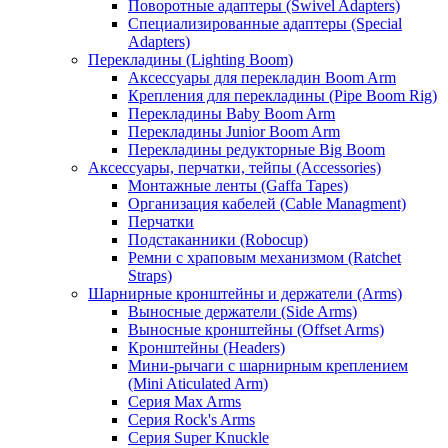
Поворотные адаптеры (Swivel Adapters)
Специализированные адаптеры (Special
Adapters)
Перекладины (Lighting Boom)
Аксессуары для перекладин Boom Arm
Крепления для перекладины (Pipe Boom Rig)
Перекладины Baby Boom Arm
Перекладины Junior Boom Arm
Перекладины редукторные Big Boom
Аксессуары, перчатки, тейпы (Accessories)
Монтажные ленты (Gaffa Tapes)
Организация кабелей (Cable Managment)
Перчатки
Подстаканники (Robocup)
Ремни с храповым механизмом (Ratchet
Straps)
Шарнирные кронштейны и держатели (Arms)
Выносные держатели (Side Arms)
Выносные кронштейны (Offset Arms)
Кронштейны (Headers)
Мини-рычаги с шарнирным креплением
(Mini Aticulated Arm)
Серия Max Arms
Серия Rock's Arms
Серия Super Knuckle