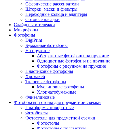
Сферические рассеиватели
Шторки, маски и фильтры
Переходные кольца и адаптеры
Сотовые насадки
Слайдеры и тележки
Микрофоны
Фотофоны
DigiPrint
Бумажные фотофоны
На пружине
Абстрактные фотофоны на пружине
Одноцветные фотофоны на пружине
Фотофоны с рисунком на пружине
Пластиковые фотофоны
Хромакей
Тканевые фотофоны
Муслиновые фотофоны
Хлопчатобумажные
Флизелиновые
Фотобоксы и столы для предметной съемки
Платформы поворотные
Фотобоксы
Фотостолы для предметной съемки
Фотостолы
Фотостолы с подсветкой