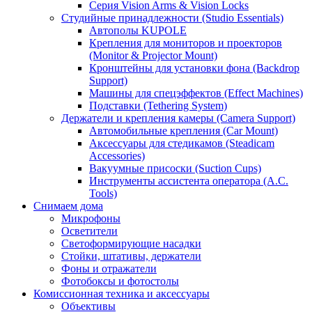
Серия Vision Arms & Vision Locks
Студийные принадлежности (Studio Essentials)
Автополы KUPOLE
Крепления для мониторов и проекторов
(Monitor & Projector Mount)
Кронштейны для установки фона (Backdrop
Support)
Машины для спецэффектов (Effect Machines)
Подставки (Tethering System)
Держатели и крепления камеры (Camera Support)
Автомобильные крепления (Car Mount)
Аксессуары для стедикамов (Steadicam
Accessories)
Вакуумные присоски (Suction Cups)
Инструменты ассистента оператора (A.C.
Tools)
Снимаем дома
Микрофоны
Осветители
Светоформирующие насадки
Стойки, штативы, держатели
Фоны и отражатели
Фотобоксы и фотостолы
Комиссионная техника и аксессуары
Объективы