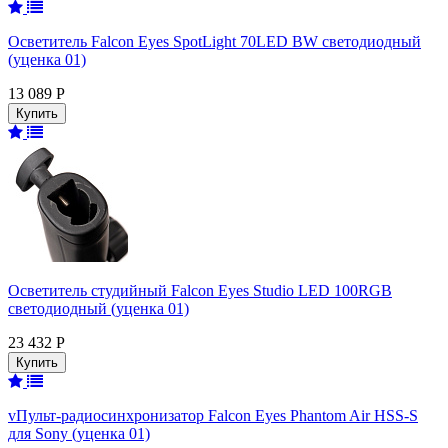
Осветитель Falcon Eyes SpotLight 70LED BW светодиодный
(уценка 01)
13 089 Р
Осветитель студийный Falcon Eyes Studio LED 100RGB
светодиодный (уценка 01)
23 432 Р
vПульт-радиосинхронизатор Falcon Eyes Phantom Air HSS-S
для Sony (уценка 01)