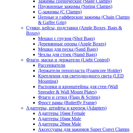
Зажимы сценические (Stage Clamps)
Пружинные зажимы (Spring Clamps)
С-зажимы (C Clamps)
Цепные и гафферские зажимы (Chain Clamps
& Gaffer Grip)
Сумки, кейсы, подставки (Apple Boxes, Bags &
Boxes)
Мешки с грузом (Shot Bags)
Деревянные опоры (Apple Boxes)
Мешки для песка (Sand Bags)
Чехлы для стоек (Stand Bags)
Флаги, маски и держатели (Light Control)
Рассеиватели
Держатели пенопласта (Foamcore Holder)
Крепления для светодиодного света (LED
Mounting)
Распорки и кронштейны для стен (Wall
Spreader & Wall Mount Plates)
Флаги и сетки (Flags & Scrims)
Фрост рамы (Butterfly Frame)
Адаптеры, штифты и крепеж (Adapters)
Адаптеры 16мм Female
Адаптеры 16мм Male
Адаптеры 28мм Male
Аксессуары для зажимов Super Convi Clamps