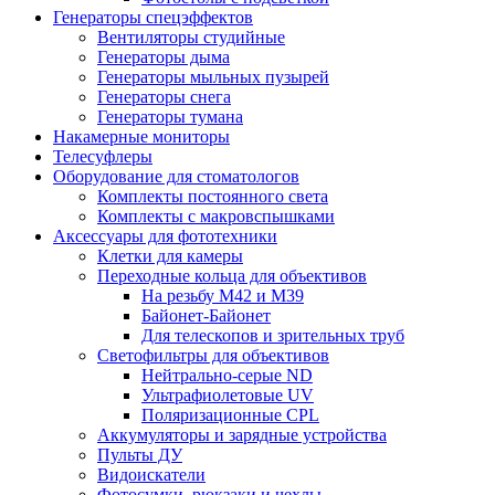
Генераторы спецэффектов
Вентиляторы студийные
Генераторы дыма
Генераторы мыльных пузырей
Генераторы снега
Генераторы тумана
Накамерные мониторы
Телесуфлеры
Оборудование для стоматологов
Комплекты постоянного света
Комплекты с макровспышками
Аксессуары для фототехники
Клетки для камеры
Переходные кольца для объективов
На резьбу М42 и М39
Байонет-Байонет
Для телескопов и зрительных труб
Светофильтры для объективов
Нейтрально-серые ND
Ультрафиолетовые UV
Поляризационные CPL
Аккумуляторы и зарядные устройства
Пульты ДУ
Видоискатели
Фотосумки, рюкзаки и чехлы