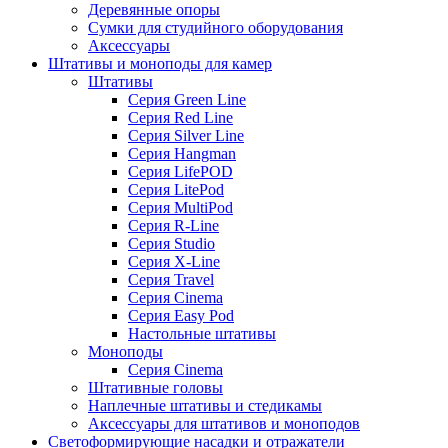
Деревянные опоры
Сумки для студийного оборудования
Аксессуары
Штативы и моноподы для камер
Штативы
Серия Green Line
Серия Red Line
Серия Silver Line
Серия Hangman
Серия LifePOD
Серия LitePod
Серия MultiPod
Серия R-Line
Серия Studio
Серия X-Line
Серия Travel
Серия Cinema
Серия Easy Pod
Настольные штативы
Моноподы
Серия Cinema
Штативные головы
Наплечные штативы и стедикамы
Аксессуары для штативов и моноподов
Светоформирующие насадки и отражатели