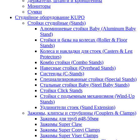
Держатели, штанги и кронштейны
Мониторы
Сумки
Студийное оборудование KUPO
Стойки студийные (Stands)
Алюминиевые стойки Baby (Aluminum Baby
Stand)
Стойки и базы на колесах (Roller & Floor
Stands)
Колеса и накладки для стоек (Casters & Leg
Protectors)
Комбо стойки (Combo Stands)
Навесные стойки (Overhead Stands)
Систенды (C-Stands)
Специализированные стойки (Special Stands)
Стальные стойки Baby (Steel Baby Stands)
Стойки Click Stands
Стойки с подъемным механизмом (Wind-Up
Stands)
Удлинители стоек (Stand Extension)
Зажимы, клипсы и струбцины (Couplers & Clamps)
Зажимы для труб ø48-50мм
Зажимы Super Claw
Зажимы Super Convi Clamps
Зажимы Super Viser Clamps