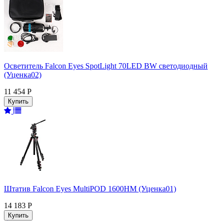
Осветитель Falcon Eyes SpotLight 70LED BW светодиодный
(Уценка02)
11 454 Р
Штатив Falcon Eyes MultiPOD 1600HM (Уценка01)
14 183 Р