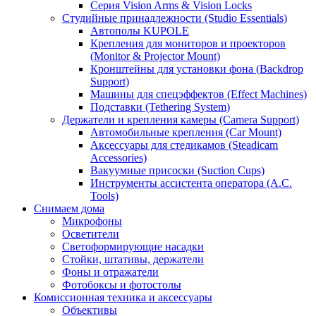
Серия Vision Arms & Vision Locks
Студийные принадлежности (Studio Essentials)
Автополы KUPOLE
Крепления для мониторов и проекторов
(Monitor & Projector Mount)
Кронштейны для установки фона (Backdrop
Support)
Машины для спецэффектов (Effect Machines)
Подставки (Tethering System)
Держатели и крепления камеры (Camera Support)
Автомобильные крепления (Car Mount)
Аксессуары для стедикамов (Steadicam
Accessories)
Вакуумные присоски (Suction Cups)
Инструменты ассистента оператора (A.C.
Tools)
Снимаем дома
Микрофоны
Осветители
Светоформирующие насадки
Стойки, штативы, держатели
Фоны и отражатели
Фотобоксы и фотостолы
Комиссионная техника и аксессуары
Объективы