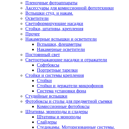
Пленочные фотоаппараты
Аксессуары для комиссионной фототехники
Вспышки студ. и накам.
Осветители
Светоформирующие насадки
Стойки, штативы, крепления
Прочее
Накамерные вспышки и осветители
Вспышки, флешметры
Накамерные осветители
Постоянный свет
Светоотражающие насадки и отражатели
Софтбоксы
Портретные тарелки
Стойки и системы крепления
Стойки
Стойки и держатели микрофонов
Система установки фона
Студийные вспышки
Фотобоксы и столы для предметной съемки
Комиссионные фотобоксы
Штативы, моноподы и сладеры
Штативы и моноподы
Слайдеры
Стедикамы. Моторизованные системы.