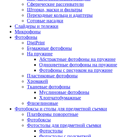
Сферические рассеиватели
Шторки, маски и фильтры
Переходные кольца и адаптеры
Сотовые насадки
Слайдеры и тележки
Микрофоны
Фотофоны
DigiPrint
Бумажные фотофоны
На пружине
Абстрактные фотофоны на пружине
Одноцветные фотофоны на пружине
Фотофоны с рисунком на пружине
Пластиковые фотофоны
Хромакей
Тканевые фотофоны
Муслиновые фотофоны
Хлопчатобумажные
Флизелиновые
Фотобоксы и столы для предметной съемки
Платформы поворотные
Фотобоксы
Фотостолы для предметной съемки
Фотостолы
Фотостолы с подсветкой