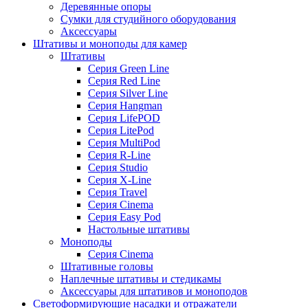
Деревянные опоры
Сумки для студийного оборудования
Аксессуары
Штативы и моноподы для камер
Штативы
Серия Green Line
Серия Red Line
Серия Silver Line
Серия Hangman
Серия LifePOD
Серия LitePod
Серия MultiPod
Серия R-Line
Серия Studio
Серия X-Line
Серия Travel
Серия Cinema
Серия Easy Pod
Настольные штативы
Моноподы
Серия Cinema
Штативные головы
Наплечные штативы и стедикамы
Аксессуары для штативов и моноподов
Светоформирующие насадки и отражатели