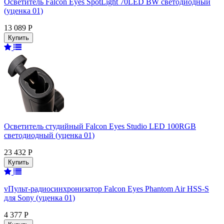
Осветитель Falcon Eyes SpotLight 70LED BW светодиодный
(уценка 01)
13 089 Р
Осветитель студийный Falcon Eyes Studio LED 100RGB
светодиодный (уценка 01)
23 432 Р
vПульт-радиосинхронизатор Falcon Eyes Phantom Air HSS-S
для Sony (уценка 01)
4 377 Р