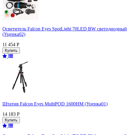
Осветитель Falcon Eyes SpotLight 70LED BW светодиодный
(Уценка02)
11 454 Р
Штатив Falcon Eyes MultiPOD 1600HM (Уценка01)
14 183 Р