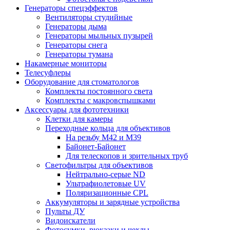
Генераторы спецэффектов
Вентиляторы студийные
Генераторы дыма
Генераторы мыльных пузырей
Генераторы снега
Генераторы тумана
Накамерные мониторы
Телесуфлеры
Оборудование для стоматологов
Комплекты постоянного света
Комплекты с макровспышками
Аксессуары для фототехники
Клетки для камеры
Переходные кольца для объективов
На резьбу М42 и М39
Байонет-Байонет
Для телескопов и зрительных труб
Светофильтры для объективов
Нейтрально-серые ND
Ультрафиолетовые UV
Поляризационные CPL
Аккумуляторы и зарядные устройства
Пульты ДУ
Видоискатели
Фотосумки, рюкзаки и чехлы