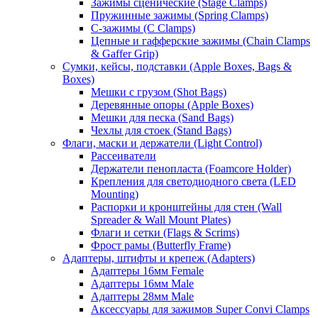
Зажимы сценические (Stage Clamps)
Пружинные зажимы (Spring Clamps)
С-зажимы (C Clamps)
Цепные и гафферские зажимы (Chain Clamps
& Gaffer Grip)
Сумки, кейсы, подставки (Apple Boxes, Bags &
Boxes)
Мешки с грузом (Shot Bags)
Деревянные опоры (Apple Boxes)
Мешки для песка (Sand Bags)
Чехлы для стоек (Stand Bags)
Флаги, маски и держатели (Light Control)
Рассеиватели
Держатели пенопласта (Foamcore Holder)
Крепления для светодиодного света (LED
Mounting)
Распорки и кронштейны для стен (Wall
Spreader & Wall Mount Plates)
Флаги и сетки (Flags & Scrims)
Фрост рамы (Butterfly Frame)
Адаптеры, штифты и крепеж (Adapters)
Адаптеры 16мм Female
Адаптеры 16мм Male
Адаптеры 28мм Male
Аксессуары для зажимов Super Convi Clamps