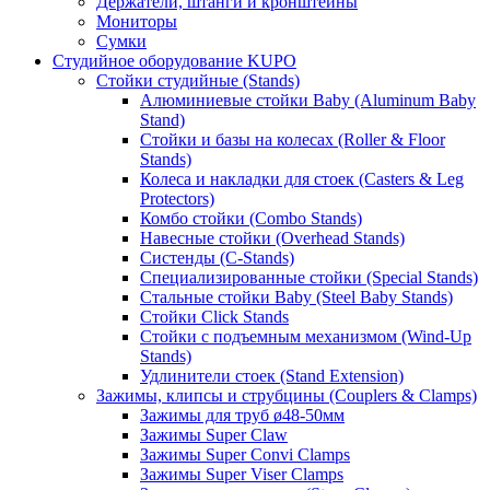
Держатели, штанги и кронштейны
Мониторы
Сумки
Студийное оборудование KUPO
Стойки студийные (Stands)
Алюминиевые стойки Baby (Aluminum Baby
Stand)
Стойки и базы на колесах (Roller & Floor
Stands)
Колеса и накладки для стоек (Casters & Leg
Protectors)
Комбо стойки (Combo Stands)
Навесные стойки (Overhead Stands)
Систенды (C-Stands)
Специализированные стойки (Special Stands)
Стальные стойки Baby (Steel Baby Stands)
Стойки Click Stands
Стойки с подъемным механизмом (Wind-Up
Stands)
Удлинители стоек (Stand Extension)
Зажимы, клипсы и струбцины (Couplers & Clamps)
Зажимы для труб ø48-50мм
Зажимы Super Claw
Зажимы Super Convi Clamps
Зажимы Super Viser Clamps