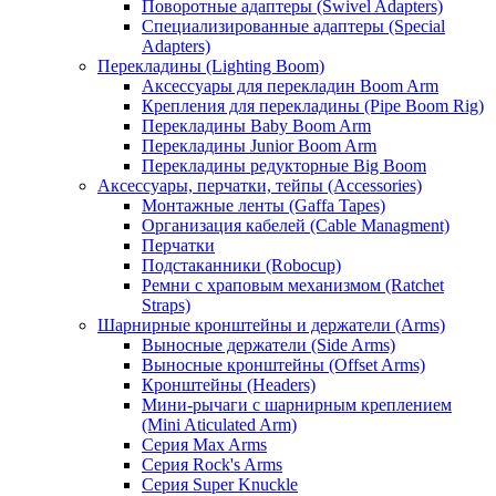
Поворотные адаптеры (Swivel Adapters)
Специализированные адаптеры (Special
Adapters)
Перекладины (Lighting Boom)
Аксессуары для перекладин Boom Arm
Крепления для перекладины (Pipe Boom Rig)
Перекладины Baby Boom Arm
Перекладины Junior Boom Arm
Перекладины редукторные Big Boom
Аксессуары, перчатки, тейпы (Accessories)
Монтажные ленты (Gaffa Tapes)
Организация кабелей (Cable Managment)
Перчатки
Подстаканники (Robocup)
Ремни с храповым механизмом (Ratchet
Straps)
Шарнирные кронштейны и держатели (Arms)
Выносные держатели (Side Arms)
Выносные кронштейны (Offset Arms)
Кронштейны (Headers)
Мини-рычаги с шарнирным креплением
(Mini Aticulated Arm)
Серия Max Arms
Серия Rock's Arms
Серия Super Knuckle