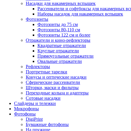
Насадки для накамерных вспышек
Рассеиватели и софтбоксы для накамерных в
Наборы насадок для накамерных вспышек
Фотозонты
Фотозонты до 75 см
Фотозонты 80-110 см
Фотозонты 122 см и более
Отражатели и кино-рефлекторы
Квадратные отражатели
Круглые отражатели
Прямоугольные отражатели
Овальные отражатели
Рефлекторы
Портретные тарелки
Конусы и оптические насадки
Сферические рассеиватели
Шторки, маски и фильтры
Переходные кольца и адаптеры
Сотовые насадки
Слайдеры и тележки
Микрофоны
Фотофоны
DigiPrint
Бумажные фотофоны
На пружине