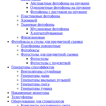
Абстрактные фотофоны на пружине
Одноцветные фотофоны на пружине
Фотофоны с рисунком на пружине
Пластиковые фотофоны
Хромакей
Тканевые фотофоны
Муслиновые фотофоны
Хлопчатобумажные
Флизелиновые
Фотобоксы и столы для предметной съемки
Платформы поворотные
Фотобоксы
Фотостолы для предметной съемки
Фотостолы
Фотостолы с подсветкой
Генераторы спецэффектов
Вентиляторы студийные
Генераторы дыма
Генераторы мыльных пузырей
Генераторы снега
Генераторы тумана
Накамерные мониторы
Телесуфлеры
Оборудование для стоматологов
Комплекты постоянного света