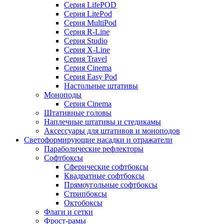
Серия LifePOD
Серия LitePod
Серия MultiPod
Серия R-Line
Серия Studio
Серия X-Line
Серия Travel
Серия Cinema
Серия Easy Pod
Настольные штативы
Моноподы
Серия Cinema
Штативные головы
Наплечные штативы и стедикамы
Аксессуары для штативов и моноподов
Светоформирующие насадки и отражатели
Параболические рефлекторы
Софтбоксы
Сферические софтбоксы
Квадратные софтбоксы
Прямоугольные софтбоксы
Стрипбоксы
Октобоксы
Флаги и сетки
Фрост-рамы