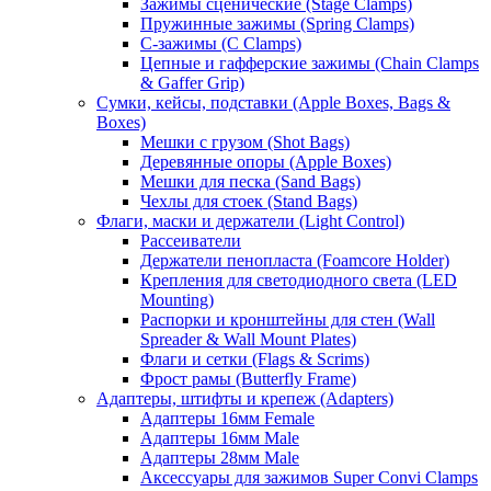
Зажимы сценические (Stage Clamps)
Пружинные зажимы (Spring Clamps)
С-зажимы (C Clamps)
Цепные и гафферские зажимы (Chain Clamps
& Gaffer Grip)
Сумки, кейсы, подставки (Apple Boxes, Bags &
Boxes)
Мешки с грузом (Shot Bags)
Деревянные опоры (Apple Boxes)
Мешки для песка (Sand Bags)
Чехлы для стоек (Stand Bags)
Флаги, маски и держатели (Light Control)
Рассеиватели
Держатели пенопласта (Foamcore Holder)
Крепления для светодиодного света (LED
Mounting)
Распорки и кронштейны для стен (Wall
Spreader & Wall Mount Plates)
Флаги и сетки (Flags & Scrims)
Фрост рамы (Butterfly Frame)
Адаптеры, штифты и крепеж (Adapters)
Адаптеры 16мм Female
Адаптеры 16мм Male
Адаптеры 28мм Male
Аксессуары для зажимов Super Convi Clamps