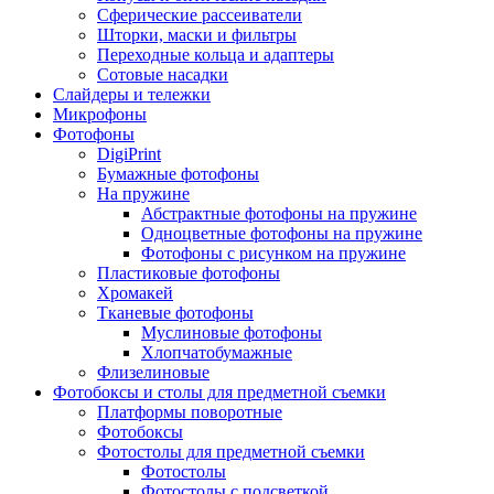
Сферические рассеиватели
Шторки, маски и фильтры
Переходные кольца и адаптеры
Сотовые насадки
Слайдеры и тележки
Микрофоны
Фотофоны
DigiPrint
Бумажные фотофоны
На пружине
Абстрактные фотофоны на пружине
Одноцветные фотофоны на пружине
Фотофоны с рисунком на пружине
Пластиковые фотофоны
Хромакей
Тканевые фотофоны
Муслиновые фотофоны
Хлопчатобумажные
Флизелиновые
Фотобоксы и столы для предметной съемки
Платформы поворотные
Фотобоксы
Фотостолы для предметной съемки
Фотостолы
Фотостолы с подсветкой