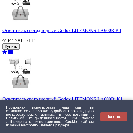
Осветитель светодиодный Godox LITEMONS LA600R K1
81 171 Р
90 190 Р
Осветитель светодиодный Godox LITEMONS LA600Bi K1
Продолжая использовать наш сайт, вы
66 231 Р
73 590 Р
соглашаетесь на обработку файлов Сookie и других
пользовательских данных, в соответствии с
Понятно
Политикой конфиденциальности
. Вы можете
заблокировать использование Cookie сайтом,
изменив настройки Вашего браузера.