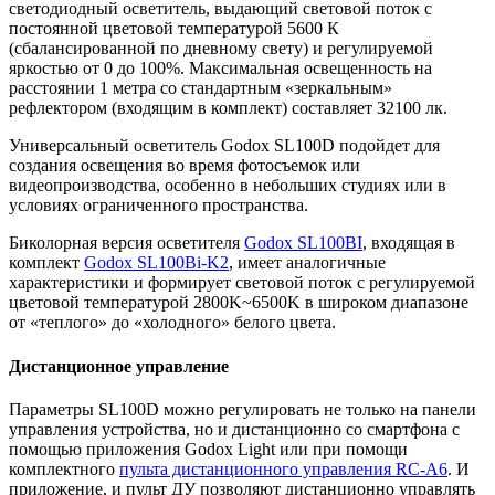
светодиодный осветитель, выдающий световой поток с
постоянной цветовой температурой 5600 К
(сбалансированной по дневному свету) и регулируемой
яркостью от 0 до 100%. Максимальная освещенность на
расстоянии 1 метра со стандартным «зеркальным»
рефлектором (входящим в комплект) составляет 32100 лк.
Универсальный осветитель Godox SL100D подойдет для
создания освещения во время фотосъемок или
видеопроизводства, особенно в небольших студиях или в
условиях ограниченного пространства.
Биколорная версия осветителя
Godox SL100BI
, входящая в
комплект
Godox SL100Bi-K2
, имеет аналогичные
характеристики и формирует световой поток с регулируемой
цветовой температурой 2800K~6500K в широком диапазоне
от «теплого» до «холодного» белого цвета.
Дистанционное управление
Параметры SL100D можно регулировать не только на панели
управления устройства, но и дистанционно со смартфона с
помощью приложения Godox Light или при помощи
комплектного
пульта дистанционного управления RC-A6
. И
приложение, и пульт ДУ позволяют дистанционно управлять