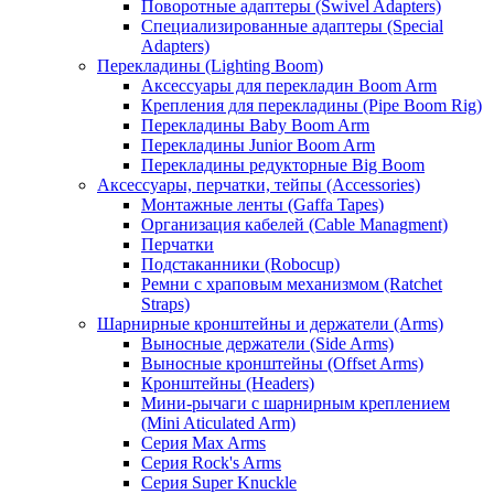
Поворотные адаптеры (Swivel Adapters)
Специализированные адаптеры (Special
Adapters)
Перекладины (Lighting Boom)
Аксессуары для перекладин Boom Arm
Крепления для перекладины (Pipe Boom Rig)
Перекладины Baby Boom Arm
Перекладины Junior Boom Arm
Перекладины редукторные Big Boom
Аксессуары, перчатки, тейпы (Accessories)
Монтажные ленты (Gaffa Tapes)
Организация кабелей (Cable Managment)
Перчатки
Подстаканники (Robocup)
Ремни с храповым механизмом (Ratchet
Straps)
Шарнирные кронштейны и держатели (Arms)
Выносные держатели (Side Arms)
Выносные кронштейны (Offset Arms)
Кронштейны (Headers)
Мини-рычаги с шарнирным креплением
(Mini Aticulated Arm)
Серия Max Arms
Серия Rock's Arms
Серия Super Knuckle