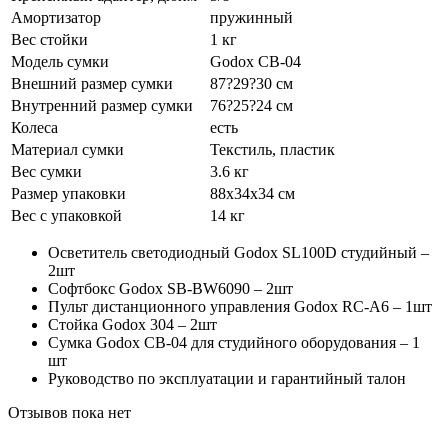
Амортизатор
пружинный
Вес стойки
1 кг
Модель сумки
Godox CB-04
Внешний размер сумки
87?29?30 см
Внутренний размер сумки
76?25?24 см
Колеса
есть
Материал сумки
Текстиль, пластик
Вес сумки
3.6 кг
Размер упаковки
88х34х34 см
Вес с упаковкой
14 кг
Осветитель светодиодный Godox SL100D студийный –
2шт
Софтбокс Godox SB-BW6090 – 2шт
Пульт дистанционного управления Godox RC-A6 – 1шт
Стойка Godox 304 – 2шт
Сумка Godox CB-04 для студийного оборудования – 1
шт
Руководство по эксплуатации и гарантийный талон
Отзывов пока нет