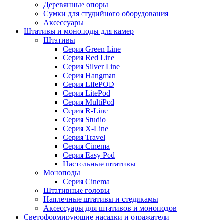
Деревянные опоры
Сумки для студийного оборудования
Аксессуары
Штативы и моноподы для камер
Штативы
Серия Green Line
Серия Red Line
Серия Silver Line
Серия Hangman
Серия LifePOD
Серия LitePod
Серия MultiPod
Серия R-Line
Серия Studio
Серия X-Line
Серия Travel
Серия Cinema
Серия Easy Pod
Настольные штативы
Моноподы
Серия Cinema
Штативные головы
Наплечные штативы и стедикамы
Аксессуары для штативов и моноподов
Светоформирующие насадки и отражатели