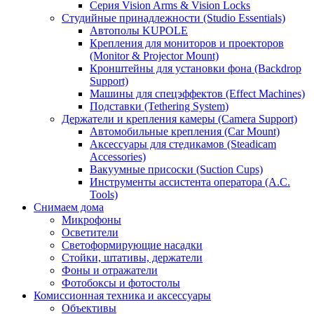
Серия Vision Arms & Vision Locks
Студийные принадлежности (Studio Essentials)
Автополы KUPOLE
Крепления для мониторов и проекторов
(Monitor & Projector Mount)
Кронштейны для установки фона (Backdrop
Support)
Машины для спецэффектов (Effect Machines)
Подставки (Tethering System)
Держатели и крепления камеры (Camera Support)
Автомобильные крепления (Car Mount)
Аксессуары для стедикамов (Steadicam
Accessories)
Вакуумные присоски (Suction Cups)
Инструменты ассистента оператора (A.C.
Tools)
Снимаем дома
Микрофоны
Осветители
Светоформирующие насадки
Стойки, штативы, держатели
Фоны и отражатели
Фотобоксы и фотостолы
Комиссионная техника и аксессуары
Объективы