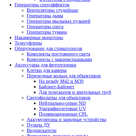
Генераторы спецэффектов
Вентиляторы студийные
Генераторы дыма
Генераторы мыльных пузырей
Генераторы снега
Генераторы тумана
Накамерные мониторы
Телесуфлеры
Оборудование для стоматологов
Комплекты постоянного света
Комплекты с макровспышками
Аксессуары для фототехники
Клетки для камеры
Переходные кольца для объективов
На резьбу М42 и М39
Байонет-Байонет
Для телескопов и зрительных труб
Светофильтры для объективов
Нейтрально-серые ND
Ультрафиолетовые UV
Поляризационные CPL
Аккумуляторы и зарядные устройства
Пульты ДУ
Видоискатели
Фотосумки, рюкзаки и чехлы