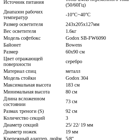
Источник питания
(50/60Гц)
Диапазон рабочих
-10°C~40°C
температур
Размер осветителя
243х205х127мм
Вес осветителя
1.6кг
Модель софтбокс
Godox SB-FW6090
Байонет
Bowens
Размер
60х90 см
Цвет отражающей
серебро
поверхности
Материал спиц
металл
Модель стойки
Godox 304
Максимальная высота
183 см
Минимальная высота
80 см
Длина всложенном
73 см
состоянии
Размах треноги (S)
92 см
Количество секций
3
Диаметр секций
25/ 22/ 19 мм
Диаметр ножек
19 мм
Крепежный адаптер, дюйм
5/8''