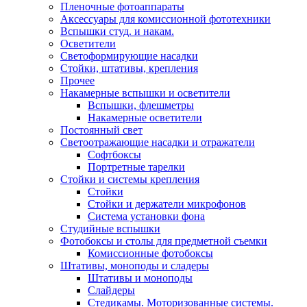
Пленочные фотоаппараты
Аксессуары для комиссионной фототехники
Вспышки студ. и накам.
Осветители
Светоформирующие насадки
Стойки, штативы, крепления
Прочее
Накамерные вспышки и осветители
Вспышки, флешметры
Накамерные осветители
Постоянный свет
Светоотражающие насадки и отражатели
Софтбоксы
Портретные тарелки
Стойки и системы крепления
Стойки
Стойки и держатели микрофонов
Система установки фона
Студийные вспышки
Фотобоксы и столы для предметной съемки
Комиссионные фотобоксы
Штативы, моноподы и сладеры
Штативы и моноподы
Слайдеры
Стедикамы. Моторизованные системы.