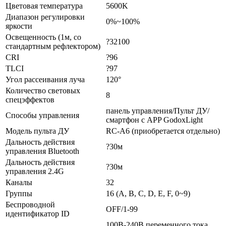
Цветовая температура
5600K
Диапазон регулировки
0%~100%
яркости
Освещенность (1м, со
?32100
стандартным рефлектором)
CRI
?96
TLCI
?97
Угол рассеивания луча
120°
Количество световых
8
спецэффектов
панель управления/Пульт ДУ/
Способы управления
смартфон с APP GodoxLight
Модель пульта ДУ
RC-A6 (приобретается отдельно)
Дальность действия
?30м
управления Bluetooth
Дальность действия
?30м
управления 2.4G
Каналы
32
Группы
16 (A, B, C, D, E, F, 0~9)
Беспроводной
OFF/1-99
идентификатор ID
100В-240В переменного тока