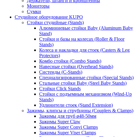
Держатели, штанги и кронштейны
Мониторы
Сумки
Студийное оборудование KUPO
Стойки студийные (Stands)
Алюминиевые стойки Baby (Aluminum Baby
Stand)
Стойки и базы на колесах (Roller & Floor
Stands)
Колеса и накладки для стоек (Casters & Leg
Protectors)
Комбо стойки (Combo Stands)
Навесные стойки (Overhead Stands)
Систенды (C-Stands)
Специализированные стойки (Special Stands)
Стальные стойки Baby (Steel Baby Stands)
Стойки Click Stands
Стойки с подъемным механизмом (Wind-Up
Stands)
Удлинители стоек (Stand Extension)
Зажимы, клипсы и струбцины (Couplers & Clamps)
Зажимы для труб ø48-50мм
Зажимы Super Claw
Зажимы Super Convi Clamps
Зажимы Super Viser Clamps