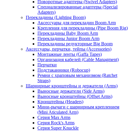
Поворотные адаптеры (Swivel Adapters)
Специализированные адаптеры (Special
Adapters)
Перекладины (Lighting Boom)
Аксессуары для перекладин Boom Arm
Крепления для перекладины (Pipe Boom Rig)
Перекладины Baby Boom Arm
Перекладины Junior Boom Arm
Перекладины редукторные Big Boom
Аксессуары, перчатки, тейпы (Accessories)
Монтажные ленты (Gaffa Tapes)
Организация кабелей (Cable Managment)
Перчатки
Подстаканники (Robocup)
Ремни с храповым механизмом (Ratchet
Straps)
Шарнирные кронштейны и держатели (Arms)
Выносные держатели (Side Arms)
Выносные кронштейны (Offset Arms)
Кронштейны (Headers)
Мини-рычаги с шарнирным креплением
(Mini Aticulated Arm)
Серия Max Arms
Серия Rock's Arms
Серия Super Knuckle