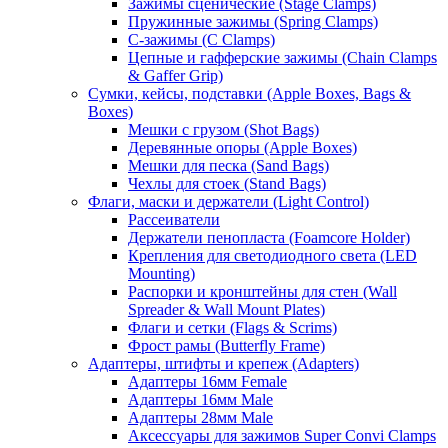
Зажимы сценические (Stage Clamps)
Пружинные зажимы (Spring Clamps)
С-зажимы (C Clamps)
Цепные и гафферские зажимы (Chain Clamps
& Gaffer Grip)
Сумки, кейсы, подставки (Apple Boxes, Bags &
Boxes)
Мешки с грузом (Shot Bags)
Деревянные опоры (Apple Boxes)
Мешки для песка (Sand Bags)
Чехлы для стоек (Stand Bags)
Флаги, маски и держатели (Light Control)
Рассеиватели
Держатели пенопласта (Foamcore Holder)
Крепления для светодиодного света (LED
Mounting)
Распорки и кронштейны для стен (Wall
Spreader & Wall Mount Plates)
Флаги и сетки (Flags & Scrims)
Фрост рамы (Butterfly Frame)
Адаптеры, штифты и крепеж (Adapters)
Адаптеры 16мм Female
Адаптеры 16мм Male
Адаптеры 28мм Male
Аксессуары для зажимов Super Convi Clamps