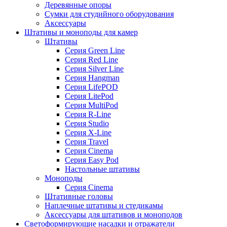
Деревянные опоры
Сумки для студийного оборудования
Аксессуары
Штативы и моноподы для камер
Штативы
Серия Green Line
Серия Red Line
Серия Silver Line
Серия Hangman
Серия LifePOD
Серия LitePod
Серия MultiPod
Серия R-Line
Серия Studio
Серия X-Line
Серия Travel
Серия Cinema
Серия Easy Pod
Настольные штативы
Моноподы
Серия Cinema
Штативные головы
Наплечные штативы и стедикамы
Аксессуары для штативов и моноподов
Светоформирующие насадки и отражатели