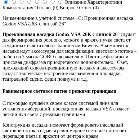
Описание
Характеристики
Комплектация
Отзывы (0)
Вопрос / Ответ (0)
Наименование в учётной системе 1С: Проекционная насадка
Godox VSA-26K с линзой 26°
Проекционная насадка Godox VSA-26K с линзой 26°
служит
для формирования ровного, четкого и яркого пучка света от
студийных осветителей с байонетом Bowens. В комплект к
насадке идут аксессуары для модификации светового потока –
набор из 3 масок GOBO с держателем. Цветные фильтры и
ирисовая диафрагма приобретаются дополнительно. Свет,
проходящий сквозь проекционную насадку и аксессуары,
создаст творческое настроение на съемочной площадке,
театральной сцене, фэшн подиуме и т.д.
Равномерное световое пятно с резкими границами
С помощью лучшей в своем классе системой линз для
устранения аберраций, проекционная насадка VSA создает
четкий луч света с резкими границами.
Конструкция насадки помогает формировать идеальный
световой поток, создавая равномерное световое пятно без
перепадов цвета и яркости от центра к краям.