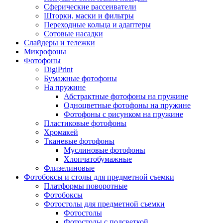
Сферические рассеиватели
Шторки, маски и фильтры
Переходные кольца и адаптеры
Сотовые насадки
Слайдеры и тележки
Микрофоны
Фотофоны
DigiPrint
Бумажные фотофоны
На пружине
Абстрактные фотофоны на пружине
Одноцветные фотофоны на пружине
Фотофоны с рисунком на пружине
Пластиковые фотофоны
Хромакей
Тканевые фотофоны
Муслиновые фотофоны
Хлопчатобумажные
Флизелиновые
Фотобоксы и столы для предметной съемки
Платформы поворотные
Фотобоксы
Фотостолы для предметной съемки
Фотостолы
Фотостолы с подсветкой