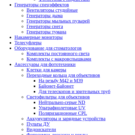
Генераторы спецэффектов
Вентиляторы студийные
Генераторы дыма
Генераторы мыльных пузырей
Генераторы снега
Генераторы тумана
Накамерные мониторы
Телесуфлеры
Оборудование для стоматологов
Комплекты постоянного света
Комплекты с макровспышками
Аксессуары для фототехники
Клетки для камеры
Переходные кольца для объективов
На резьбу М42 и М39
Байонет-Байонет
Для телескопов и зрительных труб
Светофильтры для объективов
Нейтрально-серые ND
Ультрафиолетовые UV
Поляризационные CPL
Аккумуляторы и зарядные устройства
Пульты ДУ
Видоискатели
Фотосумки, рюкзаки и чехлы