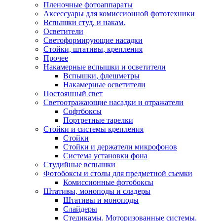
Пленочные фотоаппараты
Аксессуары для комиссионной фототехники
Вспышки студ. и накам.
Осветители
Светоформирующие насадки
Стойки, штативы, крепления
Прочее
Накамерные вспышки и осветители
Вспышки, флешметры
Накамерные осветители
Постоянный свет
Светоотражающие насадки и отражатели
Софтбоксы
Портретные тарелки
Стойки и системы крепления
Стойки
Стойки и держатели микрофонов
Система установки фона
Студийные вспышки
Фотобоксы и столы для предметной съемки
Комиссионные фотобоксы
Штативы, моноподы и сладеры
Штативы и моноподы
Слайдеры
Стедикамы. Моторизованные системы.