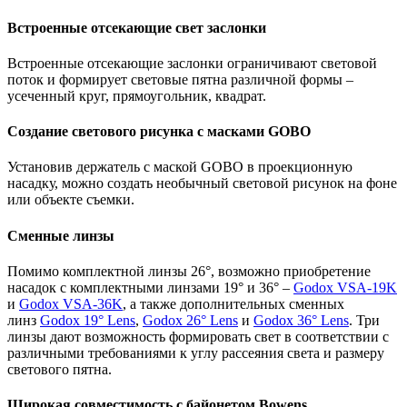
Встроенные отсекающие свет заслонки
Встроенные отсекающие заслонки ограничивают световой
поток и формирует световые пятна различной формы –
усеченный круг, прямоугольник, квадрат.
Создание светового рисунка с масками GOBO
Установив держатель с маской GOBO в проекционную
насадку, можно создать необычный световой рисунок на фоне
или объекте съемки.
Сменные линзы
Помимо комплектной линзы 26°, возможно приобретение
насадок с комплектными линзами 19° и 36° –
Godox VSA-19K
и
Godox VSA-36K
, а также дополнительных сменных
линз
Godox 19° Lens
,
Godox 26° Lens
и
Godox 36° Lens
. Три
линзы дают возможность формировать свет в соответствии с
различными требованиями к углу рассеяния света и размеру
светового пятна.
Широкая совместимость с байонетом Bowens