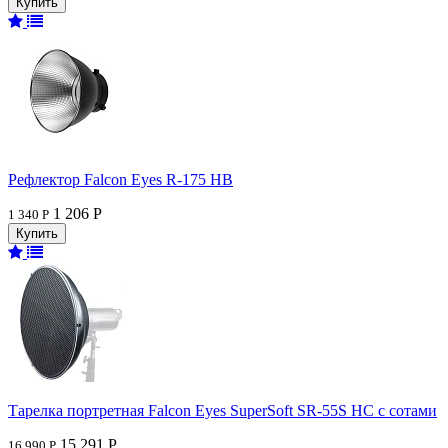
Рефлектор Falcon Eyes R-175 HB
1 206 Р
1 340 Р
Тарелка портретная Falcon Eyes SuperSoft SR-55S HC c сотами
15 291 Р
16 990 Р