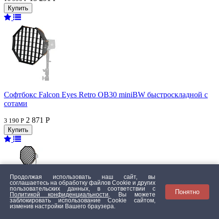
Софтбокс Falcon Eyes Retro OB30 miniBW быстроскладной с
сотами
2 871 Р
3 190 Р
Продолжая использовать наш сайт, вы
соглашаетесь на обработку файлов Сookie и других
пользовательских данных, в соответствии с
Понятно
Политикой конфиденциальности
. Вы можете
заблокировать использование Cookie сайтом,
изменив настройки Вашего браузера.
Софтбокс Falcon Eyes Retro OB60 miniBW быстроскладной с