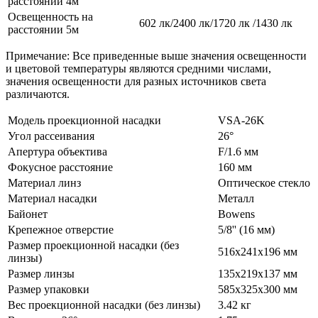
расстоянии 4м
Освещенность на
602 лк/2400 лк/1720 лк /1430 лк
расстоянии 5м
Примечание: Все приведенные выше значения освещенности
и цветовой температуры являются средними числами,
значения освещенности для разных источников света
различаются.
Модель проекционной насадки
VSA-26K
Угол рассеивания
26°
Апертура объектива
F/1.6 мм
Фокусное расстояние
160 мм
Материал линз
Оптическое стекло
Материал насадки
Металл
Байонет
Bowens
Крепежное отверстие
5/8'' (16 мм)
Размер проекционной насадки (без
516х241х196 мм
линзы)
Размер линзы
135х219х137 мм
Размер упаковки
585х325х300 мм
Вес проекционной насадки (без линзы)
3.42 кг