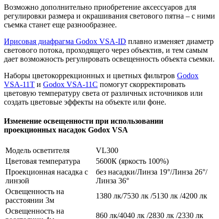
Возможно дополнительно приобретение аксессуаров для
регулировки размера и окрашивания светового пятна – с ними
съемка станет еще разнообразнее.
Ирисовая диафрагма Godox VSA-ID
плавно изменяет диаметр
светового потока, проходящего через объектив, и тем самым
дает возможность регулировать освещенность объекта съемки.
Наборы цветокоррекционных и цветных фильтров
Godox
VSA-11T
и
Godox VSA-11C
помогут скорректировать
цветовую температуру света от различных источников или
создать цветовые эффекты на объекте или фоне.
Изменение освещенности при использовании
проекционных насадок Godox VSA
Модель осветителя
VL300
Цветовая температура
5600К (яркость 100%)
Проекционная насадка с
без насадки/Линза 19°/Линза 26°/
линзой
Линза 36°
Освещенность на
1380 лк/7530 лк /5130 лк /4200 лк
расстоянии 3м
Освещенность на
860 лк/4040 лк /2830 лк /2330 лк