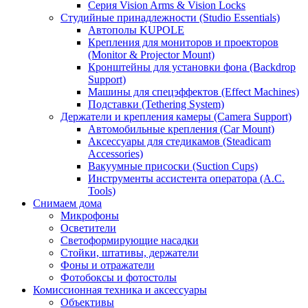
Серия Vision Arms & Vision Locks
Студийные принадлежности (Studio Essentials)
Автополы KUPOLE
Крепления для мониторов и проекторов
(Monitor & Projector Mount)
Кронштейны для установки фона (Backdrop
Support)
Машины для спецэффектов (Effect Machines)
Подставки (Tethering System)
Держатели и крепления камеры (Camera Support)
Автомобильные крепления (Car Mount)
Аксессуары для стедикамов (Steadicam
Accessories)
Вакуумные присоски (Suction Cups)
Инструменты ассистента оператора (A.C.
Tools)
Снимаем дома
Микрофоны
Осветители
Светоформирующие насадки
Стойки, штативы, держатели
Фоны и отражатели
Фотобоксы и фотостолы
Комиссионная техника и аксессуары
Объективы