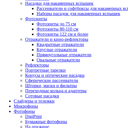
Насадки для накамерных вспышек
Рассеиватели и софтбоксы для накамерных в
Наборы насадок для накамерных вспышек
Фотозонты
Фотозонты до 75 см
Фотозонты 80-110 см
Фотозонты 122 см и более
Отражатели и кино-рефлекторы
Квадратные отражатели
Круглые отражатели
Прямоугольные отражатели
Овальные отражатели
Рефлекторы
Портретные тарелки
Конусы и оптические насадки
Сферические рассеиватели
Шторки, маски и фильтры
Переходные кольца и адаптеры
Сотовые насадки
Слайдеры и тележки
Микрофоны
Фотофоны
DigiPrint
Бумажные фотофоны
На пружине