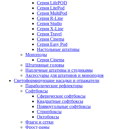
Серия LifePOD
Серия LitePod
Серия MultiPod
Серия R-Line
Серия Studio
Серия X-Line
Серия Travel
Серия Cinema
Серия Easy Pod
Настольные штативы
Моноподы
Серия Cinema
Штативные головы
Наплечные штативы и стедикамы
Аксессуары для штативов и моноподов
Светоформирующие насадки и отражатели
Параболические рефлекторы
Софтбоксы
Сферические софтбоксы
Квадратные софтбоксы
Прямоугольные софтбоксы
Стрипбоксы
Октобоксы
Флаги и сетки
Фрост-рамы