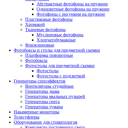
Абстрактные фотофоны на пружине
Одноцветные фотофоны на пружине
Фотофоны с рисунком на пружине
Пластиковые фотофоны
Хромакей
Тканевые фотофоны
Муслиновые фотофоны
Хлопчатобумажные
Флизелиновые
Фотобоксы и столы для предметной съемки
Платформы поворотные
Фотобоксы
Фотостолы для предметной съемки
Фотостолы
Фотостолы с подсветкой
Генераторы спецэффектов
Вентиляторы студийные
Генераторы дыма
Генераторы мыльных пузырей
Генераторы снега
Генераторы тумана
Накамерные мониторы
Телесуфлеры
Оборудование для стоматологов
Комплекты постоянного света