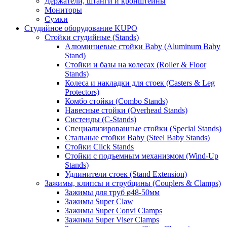
Держатели, штанги и кронштейны
Мониторы
Сумки
Студийное оборудование KUPO
Стойки студийные (Stands)
Алюминиевые стойки Baby (Aluminum Baby
Stand)
Стойки и базы на колесах (Roller & Floor
Stands)
Колеса и накладки для стоек (Casters & Leg
Protectors)
Комбо стойки (Combo Stands)
Навесные стойки (Overhead Stands)
Систенды (C-Stands)
Специализированные стойки (Special Stands)
Стальные стойки Baby (Steel Baby Stands)
Стойки Click Stands
Стойки с подъемным механизмом (Wind-Up
Stands)
Удлинители стоек (Stand Extension)
Зажимы, клипсы и струбцины (Couplers & Clamps)
Зажимы для труб ø48-50мм
Зажимы Super Claw
Зажимы Super Convi Clamps
Зажимы Super Viser Clamps