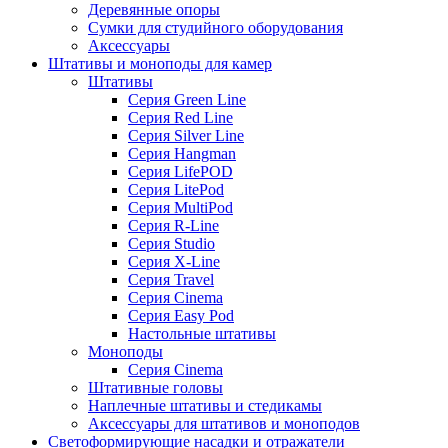
Деревянные опоры
Сумки для студийного оборудования
Аксессуары
Штативы и моноподы для камер
Штативы
Серия Green Line
Серия Red Line
Серия Silver Line
Серия Hangman
Серия LifePOD
Серия LitePod
Серия MultiPod
Серия R-Line
Серия Studio
Серия X-Line
Серия Travel
Серия Cinema
Серия Easy Pod
Настольные штативы
Моноподы
Серия Cinema
Штативные головы
Наплечные штативы и стедикамы
Аксессуары для штативов и моноподов
Светоформирующие насадки и отражатели