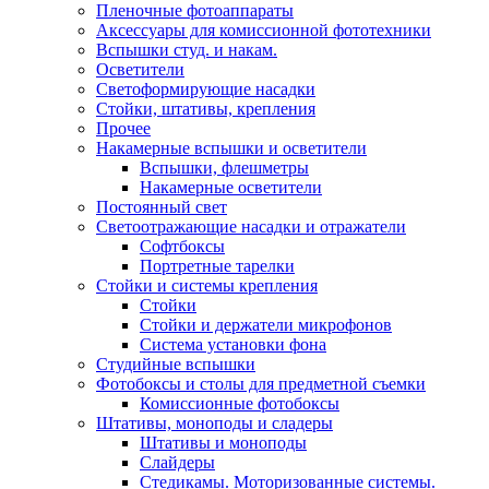
Пленочные фотоаппараты
Аксессуары для комиссионной фототехники
Вспышки студ. и накам.
Осветители
Светоформирующие насадки
Стойки, штативы, крепления
Прочее
Накамерные вспышки и осветители
Вспышки, флешметры
Накамерные осветители
Постоянный свет
Светоотражающие насадки и отражатели
Софтбоксы
Портретные тарелки
Стойки и системы крепления
Стойки
Стойки и держатели микрофонов
Система установки фона
Студийные вспышки
Фотобоксы и столы для предметной съемки
Комиссионные фотобоксы
Штативы, моноподы и сладеры
Штативы и моноподы
Слайдеры
Стедикамы. Моторизованные системы.