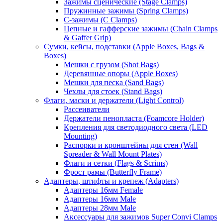
Зажимы сценические (Stage Clamps)
Пружинные зажимы (Spring Clamps)
С-зажимы (C Clamps)
Цепные и гафферские зажимы (Chain Clamps
& Gaffer Grip)
Сумки, кейсы, подставки (Apple Boxes, Bags &
Boxes)
Мешки с грузом (Shot Bags)
Деревянные опоры (Apple Boxes)
Мешки для песка (Sand Bags)
Чехлы для стоек (Stand Bags)
Флаги, маски и держатели (Light Control)
Рассеиватели
Держатели пенопласта (Foamcore Holder)
Крепления для светодиодного света (LED
Mounting)
Распорки и кронштейны для стен (Wall
Spreader & Wall Mount Plates)
Флаги и сетки (Flags & Scrims)
Фрост рамы (Butterfly Frame)
Адаптеры, штифты и крепеж (Adapters)
Адаптеры 16мм Female
Адаптеры 16мм Male
Адаптеры 28мм Male
Аксессуары для зажимов Super Convi Clamps