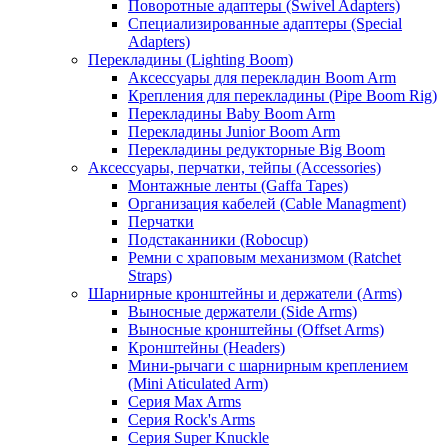
Поворотные адаптеры (Swivel Adapters)
Специализированные адаптеры (Special
Adapters)
Перекладины (Lighting Boom)
Аксессуары для перекладин Boom Arm
Крепления для перекладины (Pipe Boom Rig)
Перекладины Baby Boom Arm
Перекладины Junior Boom Arm
Перекладины редукторные Big Boom
Аксессуары, перчатки, тейпы (Accessories)
Монтажные ленты (Gaffa Tapes)
Организация кабелей (Cable Managment)
Перчатки
Подстаканники (Robocup)
Ремни с храповым механизмом (Ratchet
Straps)
Шарнирные кронштейны и держатели (Arms)
Выносные держатели (Side Arms)
Выносные кронштейны (Offset Arms)
Кронштейны (Headers)
Мини-рычаги с шарнирным креплением
(Mini Aticulated Arm)
Серия Max Arms
Серия Rock's Arms
Серия Super Knuckle