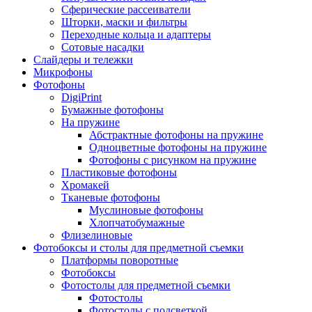
Сферические рассеиватели
Шторки, маски и фильтры
Переходные кольца и адаптеры
Сотовые насадки
Слайдеры и тележки
Микрофоны
Фотофоны
DigiPrint
Бумажные фотофоны
На пружине
Абстрактные фотофоны на пружине
Одноцветные фотофоны на пружине
Фотофоны с рисунком на пружине
Пластиковые фотофоны
Хромакей
Тканевые фотофоны
Муслиновые фотофоны
Хлопчатобумажные
Флизелиновые
Фотобоксы и столы для предметной съемки
Платформы поворотные
Фотобоксы
Фотостолы для предметной съемки
Фотостолы
Фотостолы с подсветкой