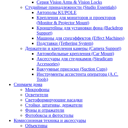
Серия Vision Arms & Vision Locks
Студийные принадлежности (Studio Essentials)
Автополы KUPOLE
Крепления для мониторов и проекторов
(Monitor & Projector Mount)
Кронштейны для установки фона (Backdrop
Support)
Машины для спецэффектов (Effect Machines)
Подставки (Tethering System)
Держатели и крепления камеры (Camera Support)
Автомобильные крепления (Car Mount)
Аксессуары для стедикамов (Steadicam
Accessories)
Вакуумные присоски (Suction Cups)
Инструменты ассистента оператора (A.C.
Tools)
Снимаем дома
Микрофоны
Осветители
Светоформирующие насадки
Стойки, штативы, держатели
Фоны и отражатели
Фотобоксы и фотостолы
Комиссионная техника и аксессуары
Объективы