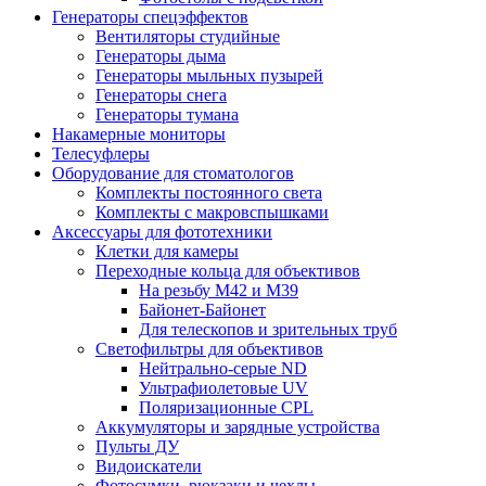
Генераторы спецэффектов
Вентиляторы студийные
Генераторы дыма
Генераторы мыльных пузырей
Генераторы снега
Генераторы тумана
Накамерные мониторы
Телесуфлеры
Оборудование для стоматологов
Комплекты постоянного света
Комплекты с макровспышками
Аксессуары для фототехники
Клетки для камеры
Переходные кольца для объективов
На резьбу М42 и М39
Байонет-Байонет
Для телескопов и зрительных труб
Светофильтры для объективов
Нейтрально-серые ND
Ультрафиолетовые UV
Поляризационные CPL
Аккумуляторы и зарядные устройства
Пульты ДУ
Видоискатели
Фотосумки, рюкзаки и чехлы