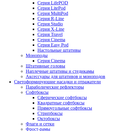
Серия LifePOD
Серия LitePod
Серия MultiPod
Серия R-Line
Серия Studio
Серия X-Line
Серия Travel
Серия Cinema
Серия Easy Pod
Настольные штативы
Моноподы
Серия Cinema
Штативные головы
Наплечные штативы и стедикамы
Аксессуары для штативов и моноподов
Светоформирующие насадки и отражатели
Параболические рефлекторы
Софтбоксы
Сферические софтбоксы
Квадратные софтбоксы
Прямоугольные софтбоксы
Стрипбоксы
Октобоксы
Флаги и сетки
Фрост-рамы