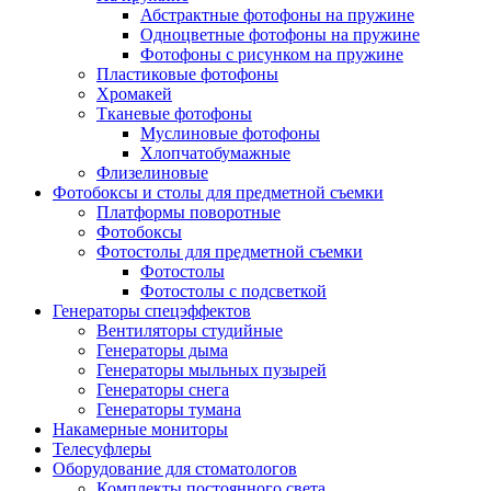
Абстрактные фотофоны на пружине
Одноцветные фотофоны на пружине
Фотофоны с рисунком на пружине
Пластиковые фотофоны
Хромакей
Тканевые фотофоны
Муслиновые фотофоны
Хлопчатобумажные
Флизелиновые
Фотобоксы и столы для предметной съемки
Платформы поворотные
Фотобоксы
Фотостолы для предметной съемки
Фотостолы
Фотостолы с подсветкой
Генераторы спецэффектов
Вентиляторы студийные
Генераторы дыма
Генераторы мыльных пузырей
Генераторы снега
Генераторы тумана
Накамерные мониторы
Телесуфлеры
Оборудование для стоматологов
Комплекты постоянного света