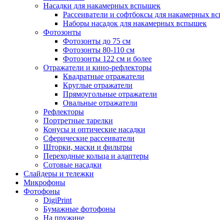
Насадки для накамерных вспышек
Рассеиватели и софтбоксы для накамерных в
Наборы насадок для накамерных вспышек
Фотозонты
Фотозонты до 75 см
Фотозонты 80-110 см
Фотозонты 122 см и более
Отражатели и кино-рефлекторы
Квадратные отражатели
Круглые отражатели
Прямоугольные отражатели
Овальные отражатели
Рефлекторы
Портретные тарелки
Конусы и оптические насадки
Сферические рассеиватели
Шторки, маски и фильтры
Переходные кольца и адаптеры
Сотовые насадки
Слайдеры и тележки
Микрофоны
Фотофоны
DigiPrint
Бумажные фотофоны
На пружине