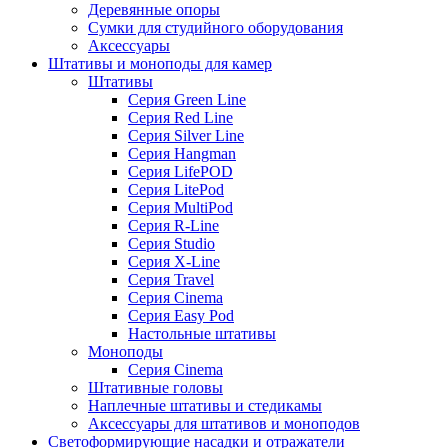
Деревянные опоры
Сумки для студийного оборудования
Аксессуары
Штативы и моноподы для камер
Штативы
Серия Green Line
Серия Red Line
Серия Silver Line
Серия Hangman
Серия LifePOD
Серия LitePod
Серия MultiPod
Серия R-Line
Серия Studio
Серия X-Line
Серия Travel
Серия Cinema
Серия Easy Pod
Настольные штативы
Моноподы
Серия Cinema
Штативные головы
Наплечные штативы и стедикамы
Аксессуары для штативов и моноподов
Светоформирующие насадки и отражатели