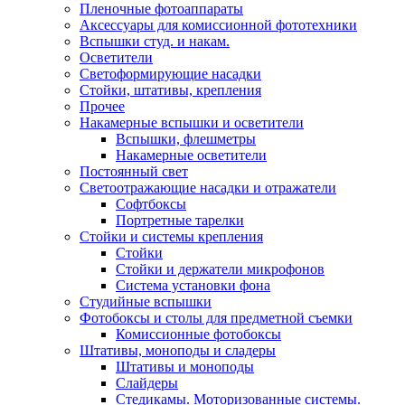
Пленочные фотоаппараты
Аксессуары для комиссионной фототехники
Вспышки студ. и накам.
Осветители
Светоформирующие насадки
Стойки, штативы, крепления
Прочее
Накамерные вспышки и осветители
Вспышки, флешметры
Накамерные осветители
Постоянный свет
Светоотражающие насадки и отражатели
Софтбоксы
Портретные тарелки
Стойки и системы крепления
Стойки
Стойки и держатели микрофонов
Система установки фона
Студийные вспышки
Фотобоксы и столы для предметной съемки
Комиссионные фотобоксы
Штативы, моноподы и сладеры
Штативы и моноподы
Слайдеры
Стедикамы. Моторизованные системы.