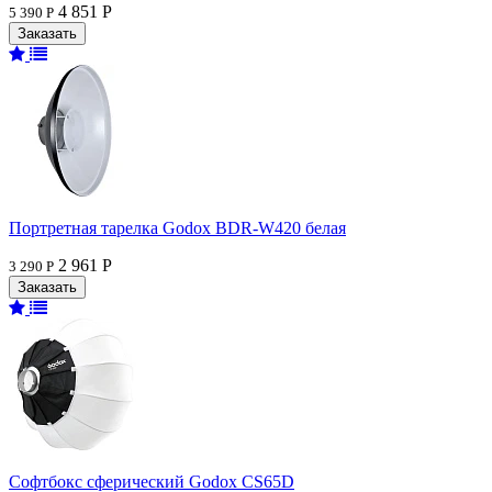
4 851 Р
5 390 Р
Портретная тарелка Godox BDR-W420 белая
2 961 Р
3 290 Р
Софтбокс сферический Godox CS65D