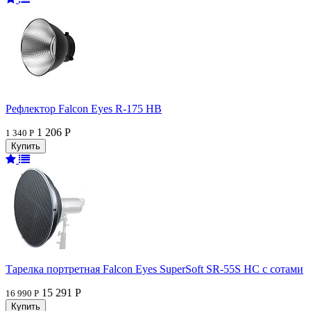
Рефлектор Falcon Eyes R-175 HB
1 206 Р
1 340 Р
Тарелка портретная Falcon Eyes SuperSoft SR-55S HC c сотами
15 291 Р
16 990 Р