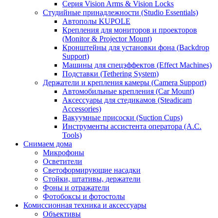
Серия Vision Arms & Vision Locks
Студийные принадлежности (Studio Essentials)
Автополы KUPOLE
Крепления для мониторов и проекторов
(Monitor & Projector Mount)
Кронштейны для установки фона (Backdrop
Support)
Машины для спецэффектов (Effect Machines)
Подставки (Tethering System)
Держатели и крепления камеры (Camera Support)
Автомобильные крепления (Car Mount)
Аксессуары для стедикамов (Steadicam
Accessories)
Вакуумные присоски (Suction Cups)
Инструменты ассистента оператора (A.C.
Tools)
Снимаем дома
Микрофоны
Осветители
Светоформирующие насадки
Стойки, штативы, держатели
Фоны и отражатели
Фотобоксы и фотостолы
Комиссионная техника и аксессуары
Объективы