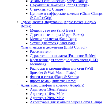
Зажимы сценические (Stage Clamps)
Пружинные зажимы (Spring Clamps)
С-зажимы (C Clamps)
Цепные и гафферские зажимы (Chain Clamps
& Gaffer Grip)
Сумки, кейсы, подставки (Apple Boxes, Bags &
Boxes)
Мешки с грузом (Shot Bags)
Деревянные опоры (Apple Boxes)
Мешки для песка (Sand Bags)
Чехлы для стоек (Stand Bags)
Флаги, маски и держатели (Light Control)
Рассеиватели
Держатели пенопласта (Foamcore Holder)
Крепления для светодиодного света (LED
Mounting)
Распорки и кронштейны для стен (Wall
Spreader & Wall Mount Plates)
Флаги и сетки (Flags & Scrims)
Фрост рамы (Butterfly Frame)
Адаптеры, штифты и крепеж (Adapters)
Адаптеры 16мм Female
Адаптеры 16мм Male
Адаптеры 28мм Male
Аксессуары для зажимов Super Convi Clamps