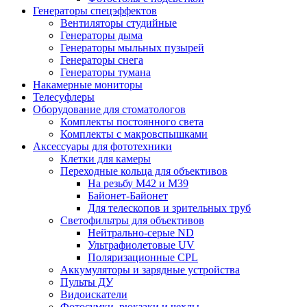
Генераторы спецэффектов
Вентиляторы студийные
Генераторы дыма
Генераторы мыльных пузырей
Генераторы снега
Генераторы тумана
Накамерные мониторы
Телесуфлеры
Оборудование для стоматологов
Комплекты постоянного света
Комплекты с макровспышками
Аксессуары для фототехники
Клетки для камеры
Переходные кольца для объективов
На резьбу М42 и М39
Байонет-Байонет
Для телескопов и зрительных труб
Светофильтры для объективов
Нейтрально-серые ND
Ультрафиолетовые UV
Поляризационные CPL
Аккумуляторы и зарядные устройства
Пульты ДУ
Видоискатели
Фотосумки, рюкзаки и чехлы