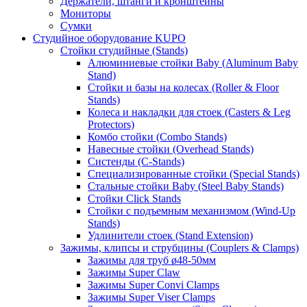
Держатели, штанги и кронштейны
Мониторы
Сумки
Студийное оборудование KUPO
Стойки студийные (Stands)
Алюминиевые стойки Baby (Aluminum Baby
Stand)
Стойки и базы на колесах (Roller & Floor
Stands)
Колеса и накладки для стоек (Casters & Leg
Protectors)
Комбо стойки (Combo Stands)
Навесные стойки (Overhead Stands)
Систенды (C-Stands)
Специализированные стойки (Special Stands)
Стальные стойки Baby (Steel Baby Stands)
Стойки Click Stands
Стойки с подъемным механизмом (Wind-Up
Stands)
Удлинители стоек (Stand Extension)
Зажимы, клипсы и струбцины (Couplers & Clamps)
Зажимы для труб ø48-50мм
Зажимы Super Claw
Зажимы Super Convi Clamps
Зажимы Super Viser Clamps