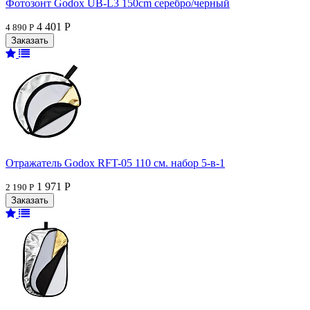
Фотозонт Godox UB-L3 150cm серебро/черный
4 401 Р
4 890 Р
Отражатель Godox RFT-05 110 см. набор 5-в-1
1 971 Р
2 190 Р