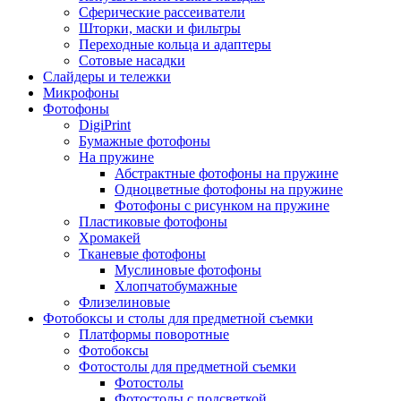
Сферические рассеиватели
Шторки, маски и фильтры
Переходные кольца и адаптеры
Сотовые насадки
Слайдеры и тележки
Микрофоны
Фотофоны
DigiPrint
Бумажные фотофоны
На пружине
Абстрактные фотофоны на пружине
Одноцветные фотофоны на пружине
Фотофоны с рисунком на пружине
Пластиковые фотофоны
Хромакей
Тканевые фотофоны
Муслиновые фотофоны
Хлопчатобумажные
Флизелиновые
Фотобоксы и столы для предметной съемки
Платформы поворотные
Фотобоксы
Фотостолы для предметной съемки
Фотостолы
Фотостолы с подсветкой