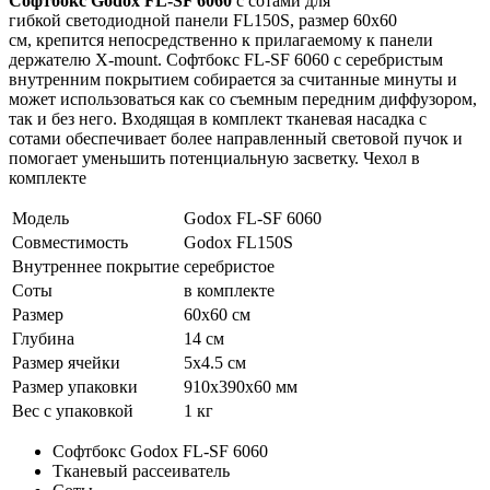
Софтбокс Godox FL-SF 6060
с сотами для
гибкой светодиодной панели FL150S, размер 60х60
см, крепится непосредственно к прилагаемому к панели
держателю X-mount. Софтбокс FL-SF 6060 с серебристым
внутренним покрытием собирается за считанные минуты и
может использоваться как со съемным передним диффузором,
так и без него. Входящая в комплект тканевая насадка с
сотами обеспечивает более направленный световой пучок и
помогает уменьшить потенциальную засветку. Чехол в
комплекте
Модель
Godox FL-SF 6060
Совместимость
Godox FL150S
Внутреннее покрытие
серебристое
Соты
в комплекте
Размер
60х60 см
Глубина
14 см
Размер ячейки
5х4.5 см
Размер упаковки
910х390х60 мм
Вес с упаковкой
1 кг
Софтбокс Godox FL-SF 6060
Тканевый рассеиватель