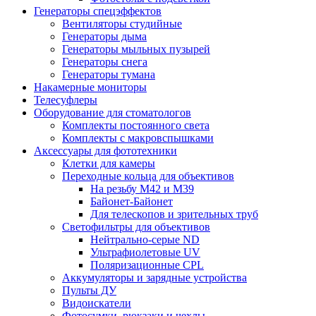
Генераторы спецэффектов
Вентиляторы студийные
Генераторы дыма
Генераторы мыльных пузырей
Генераторы снега
Генераторы тумана
Накамерные мониторы
Телесуфлеры
Оборудование для стоматологов
Комплекты постоянного света
Комплекты с макровспышками
Аксессуары для фототехники
Клетки для камеры
Переходные кольца для объективов
На резьбу М42 и М39
Байонет-Байонет
Для телескопов и зрительных труб
Светофильтры для объективов
Нейтрально-серые ND
Ультрафиолетовые UV
Поляризационные CPL
Аккумуляторы и зарядные устройства
Пульты ДУ
Видоискатели
Фотосумки, рюкзаки и чехлы