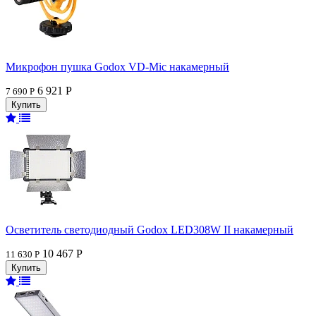
Микрофон пушка Godox VD-Mic накамерный
6 921 Р
7 690 Р
Осветитель светодиодный Godox LED308W II накамерный
10 467 Р
11 630 Р