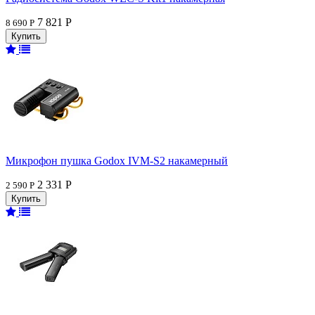
7 821 Р
8 690 Р
Микрофон пушка Godox IVM-S2 накамерный
2 331 Р
2 590 Р