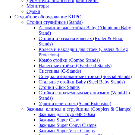
Держатели, штанги и кронштейны
Мониторы
Сумки
Студийное оборудование KUPO
Стойки студийные (Stands)
Алюминиевые стойки Baby (Aluminum Baby
Stand)
Стойки и базы на колесах (Roller & Floor
Stands)
Колеса и накладки для стоек (Casters & Leg
Protectors)
Комбо стойки (Combo Stands)
Навесные стойки (Overhead Stands)
Систенды (C-Stands)
Специализированные стойки (Special Stands)
Стальные стойки Baby (Steel Baby Stands)
Стойки Click Stands
Стойки с подъемным механизмом (Wind-Up
Stands)
Удлинители стоек (Stand Extension)
Зажимы, клипсы и струбцины (Couplers & Clamps)
Зажимы для труб ø48-50мм
Зажимы Super Claw
Зажимы Super Convi Clamps
Зажимы Super Viser Clamps