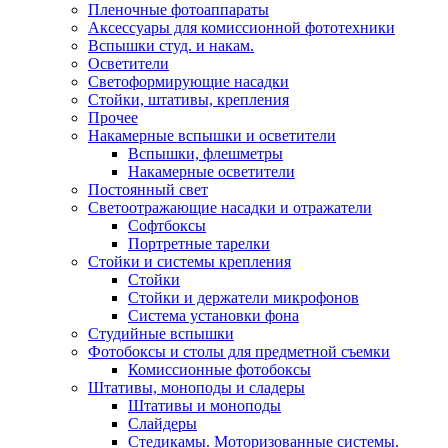
Пленочные фотоаппараты
Аксессуары для комиссионной фототехники
Вспышки студ. и накам.
Осветители
Светоформирующие насадки
Стойки, штативы, крепления
Прочее
Накамерные вспышки и осветители
Вспышки, флешметры
Накамерные осветители
Постоянный свет
Светоотражающие насадки и отражатели
Софтбоксы
Портретные тарелки
Стойки и системы крепления
Стойки
Стойки и держатели микрофонов
Система установки фона
Студийные вспышки
Фотобоксы и столы для предметной съемки
Комиссионные фотобоксы
Штативы, моноподы и сладеры
Штативы и моноподы
Слайдеры
Стедикамы. Моторизованные системы.