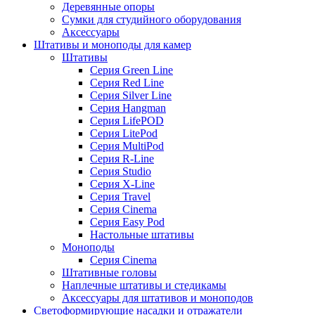
Деревянные опоры
Сумки для студийного оборудования
Аксессуары
Штативы и моноподы для камер
Штативы
Серия Green Line
Серия Red Line
Серия Silver Line
Серия Hangman
Серия LifePOD
Серия LitePod
Серия MultiPod
Серия R-Line
Серия Studio
Серия X-Line
Серия Travel
Серия Cinema
Серия Easy Pod
Настольные штативы
Моноподы
Серия Cinema
Штативные головы
Наплечные штативы и стедикамы
Аксессуары для штативов и моноподов
Светоформирующие насадки и отражатели