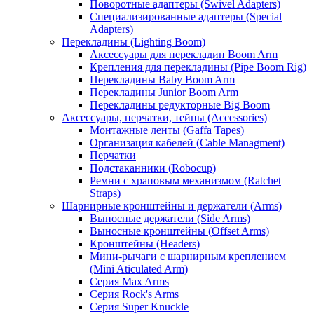
Поворотные адаптеры (Swivel Adapters)
Специализированные адаптеры (Special
Adapters)
Перекладины (Lighting Boom)
Аксессуары для перекладин Boom Arm
Крепления для перекладины (Pipe Boom Rig)
Перекладины Baby Boom Arm
Перекладины Junior Boom Arm
Перекладины редукторные Big Boom
Аксессуары, перчатки, тейпы (Accessories)
Монтажные ленты (Gaffa Tapes)
Организация кабелей (Cable Managment)
Перчатки
Подстаканники (Robocup)
Ремни с храповым механизмом (Ratchet
Straps)
Шарнирные кронштейны и держатели (Arms)
Выносные держатели (Side Arms)
Выносные кронштейны (Offset Arms)
Кронштейны (Headers)
Мини-рычаги с шарнирным креплением
(Mini Aticulated Arm)
Серия Max Arms
Серия Rock's Arms
Серия Super Knuckle