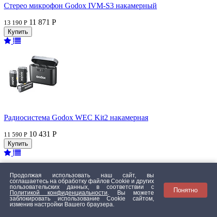
Стерео микрофон Godox IVM-S3 накамерный
11 871 Р
13 190 Р
Радиосистема Godox WEC Kit2 накамерная
10 431 Р
11 590 Р
Продолжая использовать наш сайт, вы
соглашаетесь на обработку файлов Сookie и других
пользовательских данных, в соответствии с
Понятно
Политикой конфиденциальности
. Вы можете
заблокировать использование Cookie сайтом,
изменив настройки Вашего браузера.