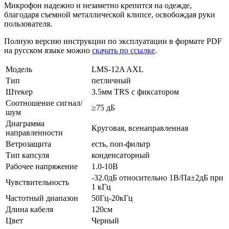
Микрофон надежно и незаметно крепится на одежде,
благодаря съемной металлической клипсе, освобождая руки
пользователя.
Полную версию инструкции по эксплуатации в формате PDF
на русском языке можно
скачать по ссылке
.
Модель
LMS-12A AXL
Тип
петличный
Штекер
3.5мм TRS с фиксатором
Соотношение сигнал/
≥75 дБ
шум
Диаграмма
Круговая, всенаправленная
направленности
Ветрозащита
есть, поп-фильтр
Тип капсуля
конденсаторный
Рабочее напряжение
1.0-10В
-32.0дБ относительно 1В/Па±2дБ при
Чувствительность
1 кГц
Частотный диапазон
50Гц-20кГц
Длина кабеля
120см
Цвет
Черный