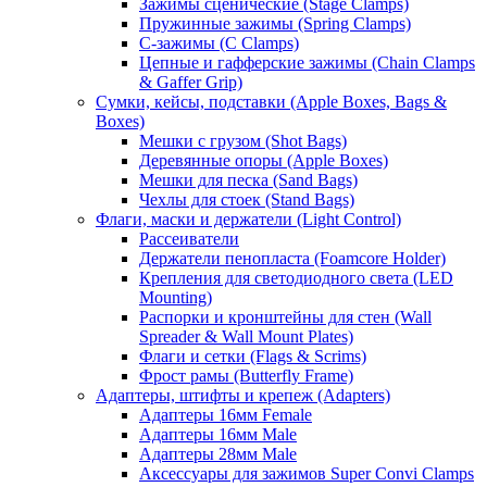
Зажимы сценические (Stage Clamps)
Пружинные зажимы (Spring Clamps)
С-зажимы (C Clamps)
Цепные и гафферские зажимы (Chain Clamps
& Gaffer Grip)
Сумки, кейсы, подставки (Apple Boxes, Bags &
Boxes)
Мешки с грузом (Shot Bags)
Деревянные опоры (Apple Boxes)
Мешки для песка (Sand Bags)
Чехлы для стоек (Stand Bags)
Флаги, маски и держатели (Light Control)
Рассеиватели
Держатели пенопласта (Foamcore Holder)
Крепления для светодиодного света (LED
Mounting)
Распорки и кронштейны для стен (Wall
Spreader & Wall Mount Plates)
Флаги и сетки (Flags & Scrims)
Фрост рамы (Butterfly Frame)
Адаптеры, штифты и крепеж (Adapters)
Адаптеры 16мм Female
Адаптеры 16мм Male
Адаптеры 28мм Male
Аксессуары для зажимов Super Convi Clamps