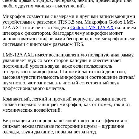
съемок прямых эфиров, интервью, лекций, презентаций или
любых других «живых» выступлений.
Микрофон совместим c камерами и другими записывающими
устройствами с разъемом TRS 3,5 мм. Микрофон Godox LMS-
12A AXL отличается от модели
Godox LMS-12A AX
наличием
штекера с фиксатором, благодаря чему микрофон может
использоваться с цифровыми беспроводными микрофонными
системами с винтовым разъемом TRS.
LMS-12A AXL имеет всенаправленную полярную диаграмму,
улавливает звук со всех сторон капсулы и обеспечивает
постоянный уровень звука, даже если пользователь
отвернулся от микрофона. Широкий частотный диапазон,
высокая чувствительность микрофона и соотношение сигнал/
шум позволяют записывать чистый естественный звук
профессионального качества.
Компактный, легкий и прочный корпус из алюминиевого
сплава надежно защищает микрофон, как от помех, так и от
механических воздействий.
Ветрозащита из поролона высокой плотности эффективно
снижает нежелательные посторонние шумы – шуршание
одежды, звуки дыхание, порывы ветра и т.д.