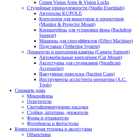
Серия Vision Arms & Vision Locks
Студийные принадлежности (Studio Essentials)
Автополы KUPOLE
Крепления для мониторов и проекторов
(Monitor & Projector Mount)
Кронштейны для установки фона (Backdrop
Support)
Машины для спецэффектов (Effect Machines)
Подставки (Tethering System)
Держатели и крепления камеры (Camera Support)
Автомобильные крепления (Car Mount)
Аксессуары для стедикамов (Steadicam
Accessories)
Вакуумные присоски (Suction Cups)
Инструменты ассистента оператора (A.C.
Tools)
Снимаем дома
Микрофоны
Осветители
Светоформирующие насадки
Стойки, штативы, держатели
Фоны и отражатели
Фотобоксы и фотостолы
Комиссионная техника и аксессуары
Объективы