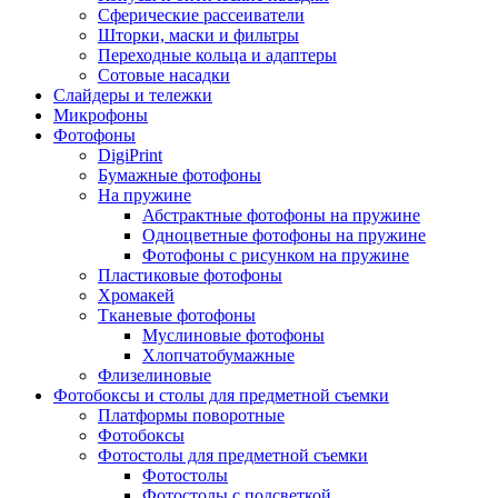
Сферические рассеиватели
Шторки, маски и фильтры
Переходные кольца и адаптеры
Сотовые насадки
Слайдеры и тележки
Микрофоны
Фотофоны
DigiPrint
Бумажные фотофоны
На пружине
Абстрактные фотофоны на пружине
Одноцветные фотофоны на пружине
Фотофоны с рисунком на пружине
Пластиковые фотофоны
Хромакей
Тканевые фотофоны
Муслиновые фотофоны
Хлопчатобумажные
Флизелиновые
Фотобоксы и столы для предметной съемки
Платформы поворотные
Фотобоксы
Фотостолы для предметной съемки
Фотостолы
Фотостолы с подсветкой