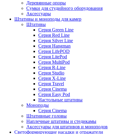
Деревянные опоры
Сумки для студийного оборудования
Аксессуары
Штативы и моноподы для камер
Штативы
Серия Green Line
Серия Red Line
Серия Silver Line
Серия Hangman
Серия LifePOD
Серия LitePod
Серия MultiPod
Серия R-Line
Серия Studio
Серия X-Line
Серия Travel
Серия Cinema
Серия Easy Pod
Настольные штативы
Моноподы
Серия Cinema
Штативные головы
Наплечные штативы и стедикамы
Аксессуары для штативов и моноподов
Светоформирующие насадки и отражатели