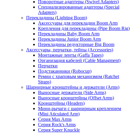
Поворотные адаптеры (Swivel Adapters)
Специализированные адаптеры (Special
Adapters)
Перекладины (Lighting Boom)
Аксессуары для перекладин Boom Arm
Крепления для перекладины (Pipe Boom Rig)
Перекладины Baby Boom Arm
Перекладины Junior Boom Arm
Перекладины редукторные Big Boom
Аксессуары, перчатки, тейпы (Accessories)
Монтажные ленты (Gaffa Tapes)
Организация кабелей (Cable Managment)
Перчатки
Подстаканники (Robocup)
Ремни с храповым механизмом (Ratchet
Straps)
Шарнирные кронштейны и держатели (Arms)
Выносные держатели (Side Arms)
Выносные кронштейны (Offset Arms)
Кронштейны (Headers)
Мини-рычаги с шарнирным креплением
(Mini Aticulated Arm)
Серия Max Arms
Серия Rock's Arms
Серия Super Knuckle