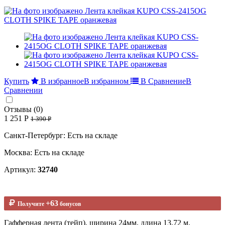
Купить
В избранное
В избранном
В Сравнение
В
Сравнении
Отзывы (0)
1 251 Р
1 390 Р
Санкт-Петербург: Есть на складе
Москва: Есть на складе
Артикул:
32740
+63
Получите
бонусов
Гафферная лента (тейп), ширина 24мм, длина 13,72 м.