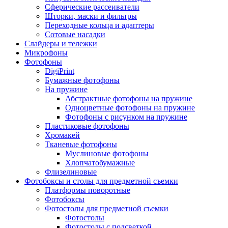
Сферические рассеиватели
Шторки, маски и фильтры
Переходные кольца и адаптеры
Сотовые насадки
Слайдеры и тележки
Микрофоны
Фотофоны
DigiPrint
Бумажные фотофоны
На пружине
Абстрактные фотофоны на пружине
Одноцветные фотофоны на пружине
Фотофоны с рисунком на пружине
Пластиковые фотофоны
Хромакей
Тканевые фотофоны
Муслиновые фотофоны
Хлопчатобумажные
Флизелиновые
Фотобоксы и столы для предметной съемки
Платформы поворотные
Фотобоксы
Фотостолы для предметной съемки
Фотостолы
Фотостолы с подсветкой