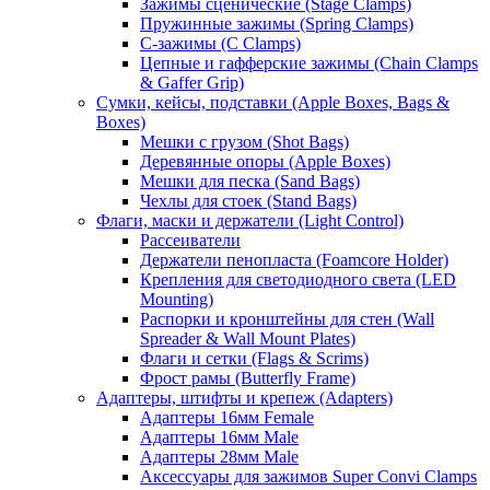
Зажимы сценические (Stage Clamps)
Пружинные зажимы (Spring Clamps)
С-зажимы (C Clamps)
Цепные и гафферские зажимы (Chain Clamps
& Gaffer Grip)
Сумки, кейсы, подставки (Apple Boxes, Bags &
Boxes)
Мешки с грузом (Shot Bags)
Деревянные опоры (Apple Boxes)
Мешки для песка (Sand Bags)
Чехлы для стоек (Stand Bags)
Флаги, маски и держатели (Light Control)
Рассеиватели
Держатели пенопласта (Foamcore Holder)
Крепления для светодиодного света (LED
Mounting)
Распорки и кронштейны для стен (Wall
Spreader & Wall Mount Plates)
Флаги и сетки (Flags & Scrims)
Фрост рамы (Butterfly Frame)
Адаптеры, штифты и крепеж (Adapters)
Адаптеры 16мм Female
Адаптеры 16мм Male
Адаптеры 28мм Male
Аксессуары для зажимов Super Convi Clamps