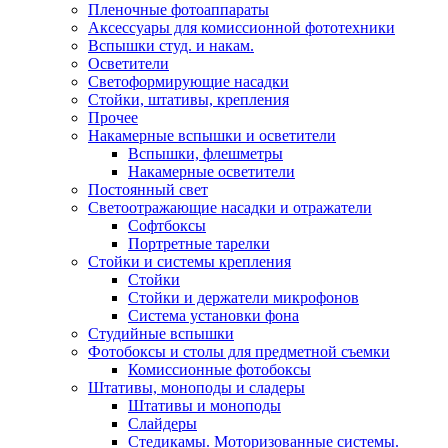
Пленочные фотоаппараты
Аксессуары для комиссионной фототехники
Вспышки студ. и накам.
Осветители
Светоформирующие насадки
Стойки, штативы, крепления
Прочее
Накамерные вспышки и осветители
Вспышки, флешметры
Накамерные осветители
Постоянный свет
Светоотражающие насадки и отражатели
Софтбоксы
Портретные тарелки
Стойки и системы крепления
Стойки
Стойки и держатели микрофонов
Система установки фона
Студийные вспышки
Фотобоксы и столы для предметной съемки
Комиссионные фотобоксы
Штативы, моноподы и сладеры
Штативы и моноподы
Слайдеры
Стедикамы. Моторизованные системы.