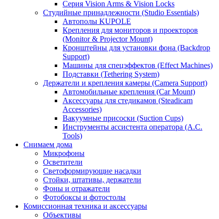
Серия Vision Arms & Vision Locks
Студийные принадлежности (Studio Essentials)
Автополы KUPOLE
Крепления для мониторов и проекторов
(Monitor & Projector Mount)
Кронштейны для установки фона (Backdrop
Support)
Машины для спецэффектов (Effect Machines)
Подставки (Tethering System)
Держатели и крепления камеры (Camera Support)
Автомобильные крепления (Car Mount)
Аксессуары для стедикамов (Steadicam
Accessories)
Вакуумные присоски (Suction Cups)
Инструменты ассистента оператора (A.C.
Tools)
Снимаем дома
Микрофоны
Осветители
Светоформирующие насадки
Стойки, штативы, держатели
Фоны и отражатели
Фотобоксы и фотостолы
Комиссионная техника и аксессуары
Объективы