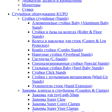
Держатели, штанги и кронштейны
Мониторы
Сумки
Студийное оборудование KUPO
Стойки студийные (Stands)
Алюминиевые стойки Baby (Aluminum Baby
Stand)
Стойки и базы на колесах (Roller & Floor
Stands)
Колеса и накладки для стоек (Casters & Leg
Protectors)
Комбо стойки (Combo Stands)
Навесные стойки (Overhead Stands)
Систенды (C-Stands)
Специализированные стойки (Special Stands)
Стальные стойки Baby (Steel Baby Stands)
Стойки Click Stands
Стойки с подъемным механизмом (Wind-Up
Stands)
Удлинители стоек (Stand Extension)
Зажимы, клипсы и струбцины (Couplers & Clamps)
Зажимы для труб ø48-50мм
Зажимы Super Claw
Зажимы Super Convi Clamps
Зажимы Super Viser Clamps