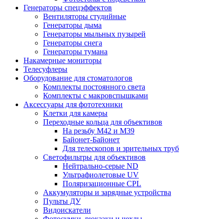
Генераторы спецэффектов
Вентиляторы студийные
Генераторы дыма
Генераторы мыльных пузырей
Генераторы снега
Генераторы тумана
Накамерные мониторы
Телесуфлеры
Оборудование для стоматологов
Комплекты постоянного света
Комплекты с макровспышками
Аксессуары для фототехники
Клетки для камеры
Переходные кольца для объективов
На резьбу М42 и М39
Байонет-Байонет
Для телескопов и зрительных труб
Светофильтры для объективов
Нейтрально-серые ND
Ультрафиолетовые UV
Поляризационные CPL
Аккумуляторы и зарядные устройства
Пульты ДУ
Видоискатели
Фотосумки, рюкзаки и чехлы