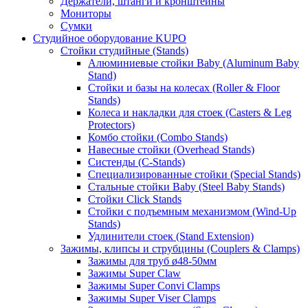
Держатели, штанги и кронштейны
Мониторы
Сумки
Студийное оборудование KUPO
Стойки студийные (Stands)
Алюминиевые стойки Baby (Aluminum Baby
Stand)
Стойки и базы на колесах (Roller & Floor
Stands)
Колеса и накладки для стоек (Casters & Leg
Protectors)
Комбо стойки (Combo Stands)
Навесные стойки (Overhead Stands)
Систенды (C-Stands)
Специализированные стойки (Special Stands)
Стальные стойки Baby (Steel Baby Stands)
Стойки Click Stands
Стойки с подъемным механизмом (Wind-Up
Stands)
Удлинители стоек (Stand Extension)
Зажимы, клипсы и струбцины (Couplers & Clamps)
Зажимы для труб ø48-50мм
Зажимы Super Claw
Зажимы Super Convi Clamps
Зажимы Super Viser Clamps