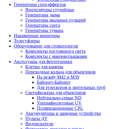
Генераторы спецэффектов
Вентиляторы студийные
Генераторы дыма
Генераторы мыльных пузырей
Генераторы снега
Генераторы тумана
Накамерные мониторы
Телесуфлеры
Оборудование для стоматологов
Комплекты постоянного света
Комплекты с макровспышками
Аксессуары для фототехники
Клетки для камеры
Переходные кольца для объективов
На резьбу М42 и М39
Байонет-Байонет
Для телескопов и зрительных труб
Светофильтры для объективов
Нейтрально-серые ND
Ультрафиолетовые UV
Поляризационные CPL
Аккумуляторы и зарядные устройства
Пульты ДУ
Видоискатели
Фотосумки, рюкзаки и чехлы