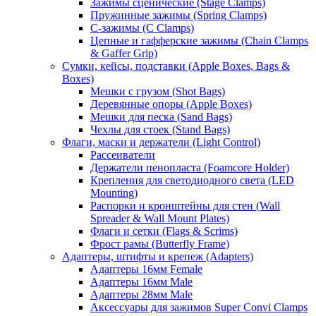
Зажимы сценические (Stage Clamps)
Пружинные зажимы (Spring Clamps)
С-зажимы (C Clamps)
Цепные и гафферские зажимы (Chain Clamps
& Gaffer Grip)
Сумки, кейсы, подставки (Apple Boxes, Bags &
Boxes)
Мешки с грузом (Shot Bags)
Деревянные опоры (Apple Boxes)
Мешки для песка (Sand Bags)
Чехлы для стоек (Stand Bags)
Флаги, маски и держатели (Light Control)
Рассеиватели
Держатели пенопласта (Foamcore Holder)
Крепления для светодиодного света (LED
Mounting)
Распорки и кронштейны для стен (Wall
Spreader & Wall Mount Plates)
Флаги и сетки (Flags & Scrims)
Фрост рамы (Butterfly Frame)
Адаптеры, штифты и крепеж (Adapters)
Адаптеры 16мм Female
Адаптеры 16мм Male
Адаптеры 28мм Male
Аксессуары для зажимов Super Convi Clamps