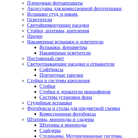
Пленочные фотоаппараты
Аксессуары для комиссионной фототехники
Вспышки студ. и накам.
Осветители
Светоформирующие насадки
Стойки, штативы, крепления
Прочее
Накамерные вспышки и осветители
Вспышки, флешметры
Накамерные осветители
Постоянный свет
Светоотражающие насадки и отражатели
Софтбоксы
Портретные тарелки
Стойки и системы крепления
Стойки
Стойки и держатели микрофонов
Система установки фона
Студийные вспышки
Фотобоксы и столы для предметной съемки
Комиссионные фотобоксы
Штативы, моноподы и сладеры
Штативы и моноподы
Слайдеры
Стедикамы. Моторизованные системы.