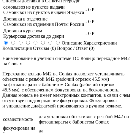
Способы доставки в
Санкт-Петербург
самовывоз из пунктов выдачи
-
0 Р
Самовывоз из пунктов выдачи Яндекса
Доставка в отделение
-
0 Р
Самовывоз из отделения Почты России
Доставка курьером
-
0 Р
Курьерская доставка до двери
Описание
Характеристики
Комплектация
Отзывы (0)
Вопрос / Ответ (0)
Наименование в учётной системе 1С: Кольцо переходное M42
на Contax
Переходное кольцо M42 на Contax позволяет устанавливать
объективы с резьбой М42 (рабочий отрезок 45,5 мм)
на фотоаппараты с байонетом Contax (рабочий отрезок
45,5 мм), с обеспечением фокусировки на бесконечность.
Данная модель не имеет электронных контактов, в связи с чем
отсутствует подтверждение фокусировки. Фокусировка
и управление диафрагмой производятся в ручном режиме.
для установки объективов с резьбой М42 на
совместимость
фотоаппараты с байонетом Contax
фокусировка на
да