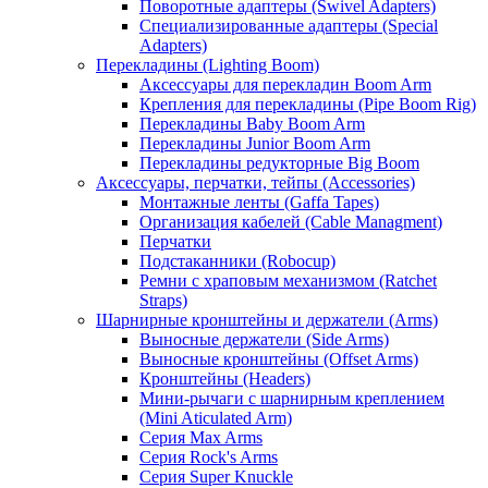
Поворотные адаптеры (Swivel Adapters)
Специализированные адаптеры (Special
Adapters)
Перекладины (Lighting Boom)
Аксессуары для перекладин Boom Arm
Крепления для перекладины (Pipe Boom Rig)
Перекладины Baby Boom Arm
Перекладины Junior Boom Arm
Перекладины редукторные Big Boom
Аксессуары, перчатки, тейпы (Accessories)
Монтажные ленты (Gaffa Tapes)
Организация кабелей (Cable Managment)
Перчатки
Подстаканники (Robocup)
Ремни с храповым механизмом (Ratchet
Straps)
Шарнирные кронштейны и держатели (Arms)
Выносные держатели (Side Arms)
Выносные кронштейны (Offset Arms)
Кронштейны (Headers)
Мини-рычаги с шарнирным креплением
(Mini Aticulated Arm)
Серия Max Arms
Серия Rock's Arms
Серия Super Knuckle