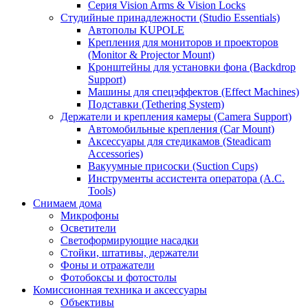
Серия Vision Arms & Vision Locks
Студийные принадлежности (Studio Essentials)
Автополы KUPOLE
Крепления для мониторов и проекторов
(Monitor & Projector Mount)
Кронштейны для установки фона (Backdrop
Support)
Машины для спецэффектов (Effect Machines)
Подставки (Tethering System)
Держатели и крепления камеры (Camera Support)
Автомобильные крепления (Car Mount)
Аксессуары для стедикамов (Steadicam
Accessories)
Вакуумные присоски (Suction Cups)
Инструменты ассистента оператора (A.C.
Tools)
Снимаем дома
Микрофоны
Осветители
Светоформирующие насадки
Стойки, штативы, держатели
Фоны и отражатели
Фотобоксы и фотостолы
Комиссионная техника и аксессуары
Объективы