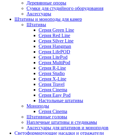
Деревянные опоры
Сумки для студийного оборудования
Аксессуары
Штативы и моноподы для камер
Штативы
Серия Green Line
Серия Red Line
Серия Silver Line
Серия Hangman
Серия LifePOD
Серия LitePod
Серия MultiPod
Серия R-Line
Серия Studio
Серия X-Line
Серия Travel
Серия Cinema
Серия Easy Pod
Настольные штативы
Моноподы
Серия Cinema
Штативные головы
Наплечные штативы и стедикамы
Аксессуары для штативов и моноподов
Светоформирующие насадки и отражатели