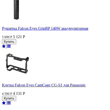
Рукоятка Falcon Eyes GripBP 140W аккумуляторная
5 121 Р
5 690 Р
Клетка Falcon Eyes CamCage CG-S1 для Panasonic
4 131 Р
4 590 Р