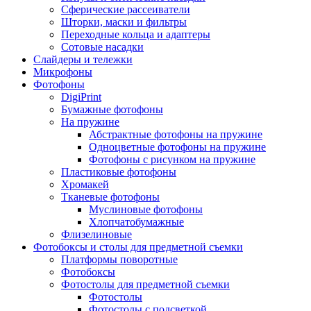
Сферические рассеиватели
Шторки, маски и фильтры
Переходные кольца и адаптеры
Сотовые насадки
Слайдеры и тележки
Микрофоны
Фотофоны
DigiPrint
Бумажные фотофоны
На пружине
Абстрактные фотофоны на пружине
Одноцветные фотофоны на пружине
Фотофоны с рисунком на пружине
Пластиковые фотофоны
Хромакей
Тканевые фотофоны
Муслиновые фотофоны
Хлопчатобумажные
Флизелиновые
Фотобоксы и столы для предметной съемки
Платформы поворотные
Фотобоксы
Фотостолы для предметной съемки
Фотостолы
Фотостолы с подсветкой