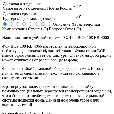
Доставка в отделение
-
0 Р
Самовывоз из отделения Почты России
Доставка курьером
-
0 Р
Курьерская доставка до двери
Описание
Характеристики
Комплектация
Отзывы (0)
Вопрос / Ответ (0)
Наименование в учётной системе 1С: Фон BCP-108 RB-4066
Фон BCP-108 RB-4066 изготовлен из высокопрочной
небликующей хлопчатобумажной ткани. Фоны серии BCP
имеют однотонный цвет без фактуры (оттенок на фотографии
может отличаться от реального цвета фона).
Фон имеет гибкий стальной ободок для растяжки. К фону
прилагается специальный чехол, куда его складывают в
свернутом состоянии.
В развернутом виде, фон можно повесить на стойку с
помощью специальных держателей (приобретаются отдельно),
что избавляет от необходимости применения специальной
системы подвески фона. Данный фон очень удобен для
выездных сессий.
Размер фона 102 см х 168 см.