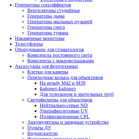
Генераторы спецэффектов
Вентиляторы студийные
Генераторы дыма
Генераторы мыльных пузырей
Генераторы снега
Генераторы тумана
Накамерные мониторы
Телесуфлеры
Оборудование для стоматологов
Комплекты постоянного света
Комплекты с макровспышками
Аксессуары для фототехники
Клетки для камеры
Переходные кольца для объективов
На резьбу М42 и М39
Байонет-Байонет
Для телескопов и зрительных труб
Светофильтры для объективов
Нейтрально-серые ND
Ультрафиолетовые UV
Поляризационные CPL
Аккумуляторы и зарядные устройства
Пульты ДУ
Видоискатели
Фотосумки, рюкзаки и чехлы