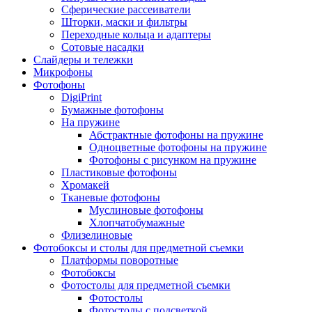
Сферические рассеиватели
Шторки, маски и фильтры
Переходные кольца и адаптеры
Сотовые насадки
Слайдеры и тележки
Микрофоны
Фотофоны
DigiPrint
Бумажные фотофоны
На пружине
Абстрактные фотофоны на пружине
Одноцветные фотофоны на пружине
Фотофоны с рисунком на пружине
Пластиковые фотофоны
Хромакей
Тканевые фотофоны
Муслиновые фотофоны
Хлопчатобумажные
Флизелиновые
Фотобоксы и столы для предметной съемки
Платформы поворотные
Фотобоксы
Фотостолы для предметной съемки
Фотостолы
Фотостолы с подсветкой