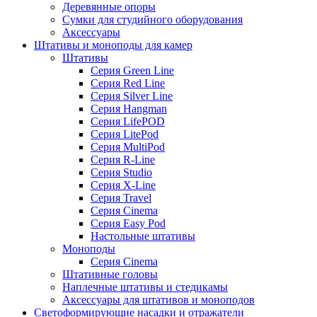
Деревянные опоры
Сумки для студийного оборудования
Аксессуары
Штативы и моноподы для камер
Штативы
Серия Green Line
Серия Red Line
Серия Silver Line
Серия Hangman
Серия LifePOD
Серия LitePod
Серия MultiPod
Серия R-Line
Серия Studio
Серия X-Line
Серия Travel
Серия Cinema
Серия Easy Pod
Настольные штативы
Моноподы
Серия Cinema
Штативные головы
Наплечные штативы и стедикамы
Аксессуары для штативов и моноподов
Светоформирующие насадки и отражатели