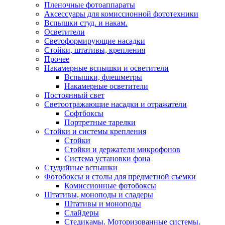
Пленочные фотоаппараты
Аксессуары для комиссионной фототехники
Вспышки студ. и накам.
Осветители
Светоформирующие насадки
Стойки, штативы, крепления
Прочее
Накамерные вспышки и осветители
Вспышки, флешметры
Накамерные осветители
Постоянный свет
Светоотражающие насадки и отражатели
Софтбоксы
Портретные тарелки
Стойки и системы крепления
Стойки
Стойки и держатели микрофонов
Система установки фона
Студийные вспышки
Фотобоксы и столы для предметной съемки
Комиссионные фотобоксы
Штативы, моноподы и сладеры
Штативы и моноподы
Слайдеры
Стедикамы. Моторизованные системы.