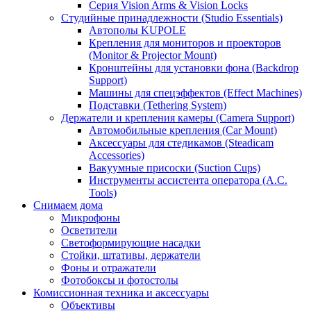
Серия Vision Arms & Vision Locks
Студийные принадлежности (Studio Essentials)
Автополы KUPOLE
Крепления для мониторов и проекторов
(Monitor & Projector Mount)
Кронштейны для установки фона (Backdrop
Support)
Машины для спецэффектов (Effect Machines)
Подставки (Tethering System)
Держатели и крепления камеры (Camera Support)
Автомобильные крепления (Car Mount)
Аксессуары для стедикамов (Steadicam
Accessories)
Вакуумные присоски (Suction Cups)
Инструменты ассистента оператора (A.C.
Tools)
Снимаем дома
Микрофоны
Осветители
Светоформирующие насадки
Стойки, штативы, держатели
Фоны и отражатели
Фотобоксы и фотостолы
Комиссионная техника и аксессуары
Объективы