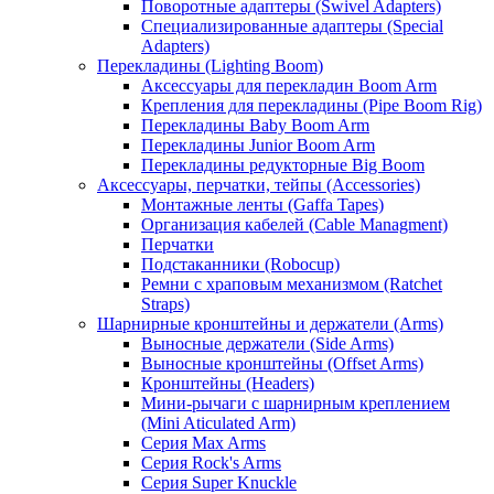
Поворотные адаптеры (Swivel Adapters)
Специализированные адаптеры (Special
Adapters)
Перекладины (Lighting Boom)
Аксессуары для перекладин Boom Arm
Крепления для перекладины (Pipe Boom Rig)
Перекладины Baby Boom Arm
Перекладины Junior Boom Arm
Перекладины редукторные Big Boom
Аксессуары, перчатки, тейпы (Accessories)
Монтажные ленты (Gaffa Tapes)
Организация кабелей (Cable Managment)
Перчатки
Подстаканники (Robocup)
Ремни с храповым механизмом (Ratchet
Straps)
Шарнирные кронштейны и держатели (Arms)
Выносные держатели (Side Arms)
Выносные кронштейны (Offset Arms)
Кронштейны (Headers)
Мини-рычаги с шарнирным креплением
(Mini Aticulated Arm)
Серия Max Arms
Серия Rock's Arms
Серия Super Knuckle