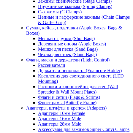
Зажимы сценические (Stage Clamps)
Пружинные зажимы (Spring Clamps)
С-зажимы (C Clamps)
Цепные и гафферские зажимы (Chain Clamps
& Gaffer Grip)
Сумки, кейсы, подставки (Apple Boxes, Bags &
Boxes)
Мешки с грузом (Shot Bags)
Деревянные опоры (Apple Boxes)
Мешки для песка (Sand Bags)
Чехлы для стоек (Stand Bags)
Флаги, маски и держатели (Light Control)
Рассеиватели
Держатели пенопласта (Foamcore Holder)
Крепления для светодиодного света (LED
Mounting)
Распорки и кронштейны для стен (Wall
Spreader & Wall Mount Plates)
Флаги и сетки (Flags & Scrims)
Фрост рамы (Butterfly Frame)
Адаптеры, штифты и крепеж (Adapters)
Адаптеры 16мм Female
Адаптеры 16мм Male
Адаптеры 28мм Male
Аксессуары для зажимов Super Convi Clamps