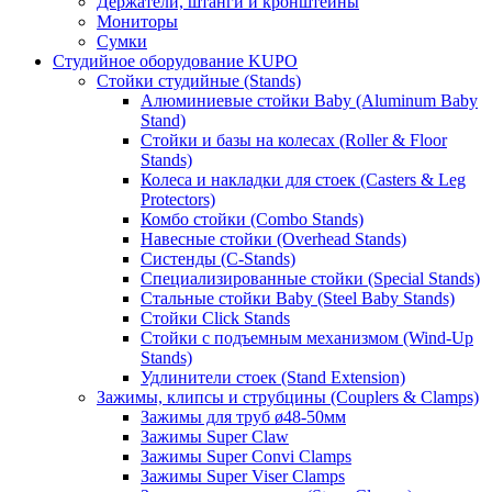
Держатели, штанги и кронштейны
Мониторы
Сумки
Студийное оборудование KUPO
Стойки студийные (Stands)
Алюминиевые стойки Baby (Aluminum Baby
Stand)
Стойки и базы на колесах (Roller & Floor
Stands)
Колеса и накладки для стоек (Casters & Leg
Protectors)
Комбо стойки (Combo Stands)
Навесные стойки (Overhead Stands)
Систенды (C-Stands)
Специализированные стойки (Special Stands)
Стальные стойки Baby (Steel Baby Stands)
Стойки Click Stands
Стойки с подъемным механизмом (Wind-Up
Stands)
Удлинители стоек (Stand Extension)
Зажимы, клипсы и струбцины (Couplers & Clamps)
Зажимы для труб ø48-50мм
Зажимы Super Claw
Зажимы Super Convi Clamps
Зажимы Super Viser Clamps