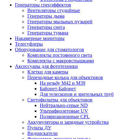
Генераторы спецэффектов
Вентиляторы студийные
Генераторы дыма
Генераторы мыльных пузырей
Генераторы снега
Генераторы тумана
Накамерные мониторы
Телесуфлеры
Оборудование для стоматологов
Комплекты постоянного света
Комплекты с макровспышками
Аксессуары для фототехники
Клетки для камеры
Переходные кольца для объективов
На резьбу М42 и М39
Байонет-Байонет
Для телескопов и зрительных труб
Светофильтры для объективов
Нейтрально-серые ND
Ультрафиолетовые UV
Поляризационные CPL
Аккумуляторы и зарядные устройства
Пульты ДУ
Видоискатели
Фотосумки, рюкзаки и чехлы