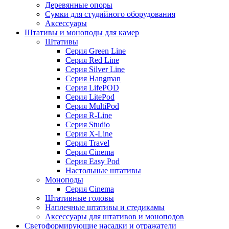
Деревянные опоры
Сумки для студийного оборудования
Аксессуары
Штативы и моноподы для камер
Штативы
Серия Green Line
Серия Red Line
Серия Silver Line
Серия Hangman
Серия LifePOD
Серия LitePod
Серия MultiPod
Серия R-Line
Серия Studio
Серия X-Line
Серия Travel
Серия Cinema
Серия Easy Pod
Настольные штативы
Моноподы
Серия Cinema
Штативные головы
Наплечные штативы и стедикамы
Аксессуары для штативов и моноподов
Светоформирующие насадки и отражатели