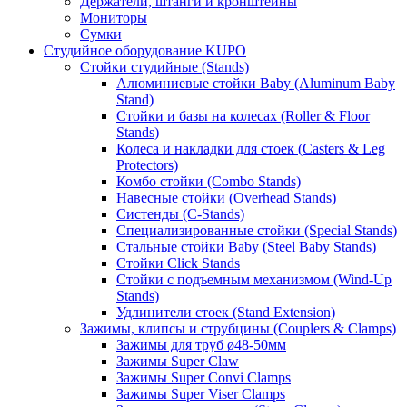
Держатели, штанги и кронштейны
Мониторы
Сумки
Студийное оборудование KUPO
Стойки студийные (Stands)
Алюминиевые стойки Baby (Aluminum Baby
Stand)
Стойки и базы на колесах (Roller & Floor
Stands)
Колеса и накладки для стоек (Casters & Leg
Protectors)
Комбо стойки (Combo Stands)
Навесные стойки (Overhead Stands)
Систенды (C-Stands)
Специализированные стойки (Special Stands)
Стальные стойки Baby (Steel Baby Stands)
Стойки Click Stands
Стойки с подъемным механизмом (Wind-Up
Stands)
Удлинители стоек (Stand Extension)
Зажимы, клипсы и струбцины (Couplers & Clamps)
Зажимы для труб ø48-50мм
Зажимы Super Claw
Зажимы Super Convi Clamps
Зажимы Super Viser Clamps