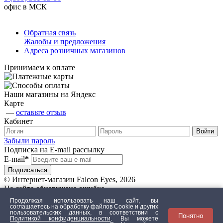
офис в МСК
Обратная связь
Жалобы и предложения
Адреса розничных магазинов
Принимаем к оплате
Наши магазины на Яндекс
Карте
—
оставьте отзыв
Кабинет
Забыли пароль
Подписка на E-mail рассылку
E-mail
*
© Интернет-магазин Falcon Eyes, 2026
На сайте обнаружена ошибка
Продолжая использовать наш сайт, вы
соглашаетесь на обработку файлов Сookie и других
пользовательских данных, в соответствии с
Понятно
Текст с ошибкой
Политикой конфиденциальности
. Вы можете