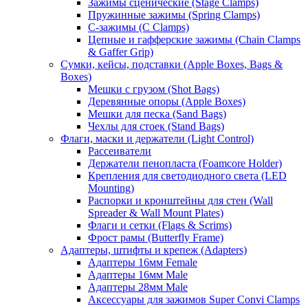
Зажимы сценические (Stage Clamps)
Пружинные зажимы (Spring Clamps)
С-зажимы (C Clamps)
Цепные и гафферские зажимы (Chain Clamps
& Gaffer Grip)
Сумки, кейсы, подставки (Apple Boxes, Bags &
Boxes)
Мешки с грузом (Shot Bags)
Деревянные опоры (Apple Boxes)
Мешки для песка (Sand Bags)
Чехлы для стоек (Stand Bags)
Флаги, маски и держатели (Light Control)
Рассеиватели
Держатели пенопласта (Foamcore Holder)
Крепления для светодиодного света (LED
Mounting)
Распорки и кронштейны для стен (Wall
Spreader & Wall Mount Plates)
Флаги и сетки (Flags & Scrims)
Фрост рамы (Butterfly Frame)
Адаптеры, штифты и крепеж (Adapters)
Адаптеры 16мм Female
Адаптеры 16мм Male
Адаптеры 28мм Male
Аксессуары для зажимов Super Convi Clamps