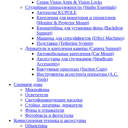
Серия Vision Arms & Vision Locks
Студийные принадлежности (Studio Essentials)
Автополы KUPOLE
Крепления для мониторов и проекторов
(Monitor & Projector Mount)
Кронштейны для установки фона (Backdrop
Support)
Машины для спецэффектов (Effect Machines)
Подставки (Tethering System)
Держатели и крепления камеры (Camera Support)
Автомобильные крепления (Car Mount)
Аксессуары для стедикамов (Steadicam
Accessories)
Вакуумные присоски (Suction Cups)
Инструменты ассистента оператора (A.C.
Tools)
Снимаем дома
Микрофоны
Осветители
Светоформирующие насадки
Стойки, штативы, держатели
Фоны и отражатели
Фотобоксы и фотостолы
Комиссионная техника и аксессуары
Объективы