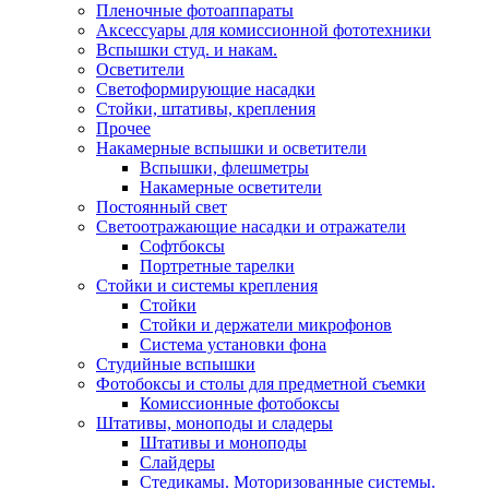
Пленочные фотоаппараты
Аксессуары для комиссионной фототехники
Вспышки студ. и накам.
Осветители
Светоформирующие насадки
Стойки, штативы, крепления
Прочее
Накамерные вспышки и осветители
Вспышки, флешметры
Накамерные осветители
Постоянный свет
Светоотражающие насадки и отражатели
Софтбоксы
Портретные тарелки
Стойки и системы крепления
Стойки
Стойки и держатели микрофонов
Система установки фона
Студийные вспышки
Фотобоксы и столы для предметной съемки
Комиссионные фотобоксы
Штативы, моноподы и сладеры
Штативы и моноподы
Слайдеры
Стедикамы. Моторизованные системы.