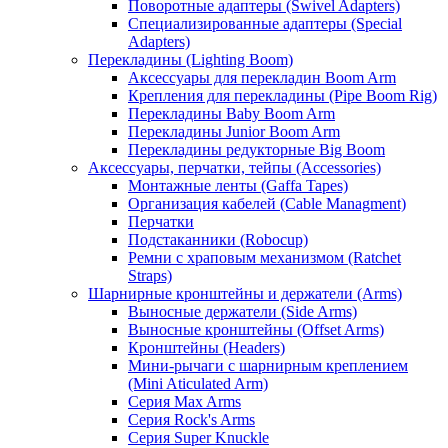
Поворотные адаптеры (Swivel Adapters)
Специализированные адаптеры (Special
Adapters)
Перекладины (Lighting Boom)
Аксессуары для перекладин Boom Arm
Крепления для перекладины (Pipe Boom Rig)
Перекладины Baby Boom Arm
Перекладины Junior Boom Arm
Перекладины редукторные Big Boom
Аксессуары, перчатки, тейпы (Accessories)
Монтажные ленты (Gaffa Tapes)
Организация кабелей (Cable Managment)
Перчатки
Подстаканники (Robocup)
Ремни с храповым механизмом (Ratchet
Straps)
Шарнирные кронштейны и держатели (Arms)
Выносные держатели (Side Arms)
Выносные кронштейны (Offset Arms)
Кронштейны (Headers)
Мини-рычаги с шарнирным креплением
(Mini Aticulated Arm)
Серия Max Arms
Серия Rock's Arms
Серия Super Knuckle