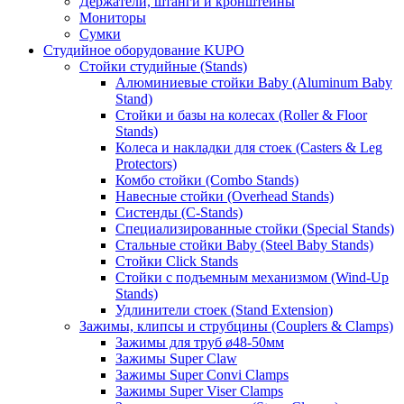
Держатели, штанги и кронштейны
Мониторы
Сумки
Студийное оборудование KUPO
Стойки студийные (Stands)
Алюминиевые стойки Baby (Aluminum Baby
Stand)
Стойки и базы на колесах (Roller & Floor
Stands)
Колеса и накладки для стоек (Casters & Leg
Protectors)
Комбо стойки (Combo Stands)
Навесные стойки (Overhead Stands)
Систенды (C-Stands)
Специализированные стойки (Special Stands)
Стальные стойки Baby (Steel Baby Stands)
Стойки Click Stands
Стойки с подъемным механизмом (Wind-Up
Stands)
Удлинители стоек (Stand Extension)
Зажимы, клипсы и струбцины (Couplers & Clamps)
Зажимы для труб ø48-50мм
Зажимы Super Claw
Зажимы Super Convi Clamps
Зажимы Super Viser Clamps