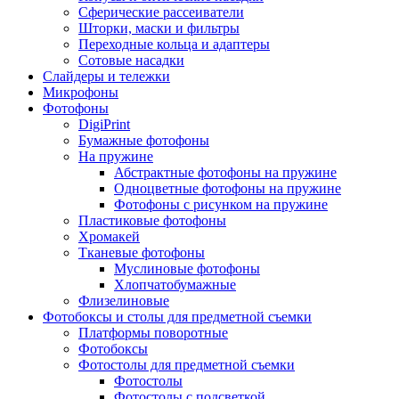
Сферические рассеиватели
Шторки, маски и фильтры
Переходные кольца и адаптеры
Сотовые насадки
Слайдеры и тележки
Микрофоны
Фотофоны
DigiPrint
Бумажные фотофоны
На пружине
Абстрактные фотофоны на пружине
Одноцветные фотофоны на пружине
Фотофоны с рисунком на пружине
Пластиковые фотофоны
Хромакей
Тканевые фотофоны
Муслиновые фотофоны
Хлопчатобумажные
Флизелиновые
Фотобоксы и столы для предметной съемки
Платформы поворотные
Фотобоксы
Фотостолы для предметной съемки
Фотостолы
Фотостолы с подсветкой