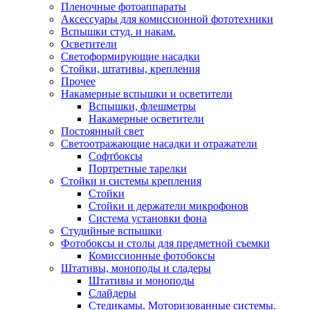
Пленочные фотоаппараты
Аксессуары для комиссионной фототехники
Вспышки студ. и накам.
Осветители
Светоформирующие насадки
Стойки, штативы, крепления
Прочее
Накамерные вспышки и осветители
Вспышки, флешметры
Накамерные осветители
Постоянный свет
Светоотражающие насадки и отражатели
Софтбоксы
Портретные тарелки
Стойки и системы крепления
Стойки
Стойки и держатели микрофонов
Система установки фона
Студийные вспышки
Фотобоксы и столы для предметной съемки
Комиссионные фотобоксы
Штативы, моноподы и сладеры
Штативы и моноподы
Слайдеры
Стедикамы. Моторизованные системы.