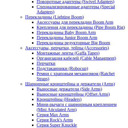
Поворотные адаптеры (Swivel Adapters)
Специализированные адаптеры (Special
Adapters)
Перекладины (Lighting Boom)
Аксессуары для перекладин Boom Arm
Крепления для перекладины (Pipe Boom Rig)
Перекладины Baby Boom Arm
Перекладины Junior Boom Arm
Перекладины редукторные Big Boom
Аксессуары, перчатки, тейпы (Accessories)
Монтажные ленты (Gaffa Tapes)
Организация кабелей (Cable Managment)
Перчатки
Подстаканники (Robocup)
Ремни с храповым механизмом (Ratchet
Straps)
Шарнирные кронштейны и держатели (Arms)
Выносные держатели (Side Arms)
Выносные кронштейны (Offset Arms)
Кронштейны (Headers)
Мини-рычаги с шарнирным креплением
(Mini Aticulated Arm)
Серия Max Arms
Серия Rock's Arms
Серия Super Knuckle