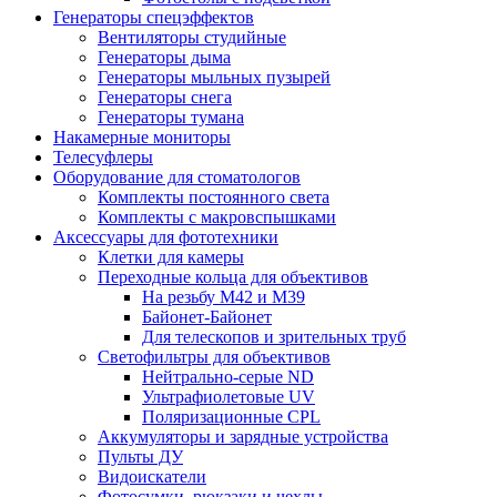
Генераторы спецэффектов
Вентиляторы студийные
Генераторы дыма
Генераторы мыльных пузырей
Генераторы снега
Генераторы тумана
Накамерные мониторы
Телесуфлеры
Оборудование для стоматологов
Комплекты постоянного света
Комплекты с макровспышками
Аксессуары для фототехники
Клетки для камеры
Переходные кольца для объективов
На резьбу М42 и М39
Байонет-Байонет
Для телескопов и зрительных труб
Светофильтры для объективов
Нейтрально-серые ND
Ультрафиолетовые UV
Поляризационные CPL
Аккумуляторы и зарядные устройства
Пульты ДУ
Видоискатели
Фотосумки, рюкзаки и чехлы