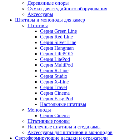
Деревянные опоры
Сумки для студийного оборудования
Аксессуары
Штативы и моноподы для камер
Штативы
Серия Green Line
Серия Red Line
Серия Silver Line
Серия Hangman
Серия LifePOD
Серия LitePod
Серия MultiPod
Серия R-Line
Серия Studio
Серия X-Line
Серия Travel
Серия Cinema
Серия Easy Pod
Настольные штативы
Моноподы
Серия Cinema
Штативные головы
Наплечные штативы и стедикамы
Аксессуары для штативов и моноподов
Светоформирующие насадки и отражатели