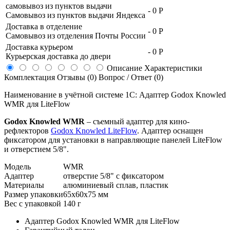
самовывоз из пунктов выдачи
-
0 Р
Самовывоз из пунктов выдачи Яндекса
Доставка в отделение
-
0 Р
Самовывоз из отделения Почты России
Доставка курьером
-
0 Р
Курьерская доставка до двери
Описание
Характеристики
Комплектация
Отзывы (0)
Вопрос / Ответ (0)
Наименование в учётной системе 1С: Адаптер Godox Knowled
WMR для LiteFlow
Godox Knowled WMR
– съемный адаптер для кино-
рефлекторов
Godox Knowled LiteFlow
. Адаптер оснащен
фиксатором для установки в направляющие панелей LiteFlow
и отверстием 5/8".
Модель
WMR
Адаптер
отверстие 5/8" с фиксатором
Материалы
алюминиевый сплав, пластик
Размер упаковки
65х60х75 мм
Вес с упаковкой
140 г
Адаптер Godox Knowled WMR для LiteFlow