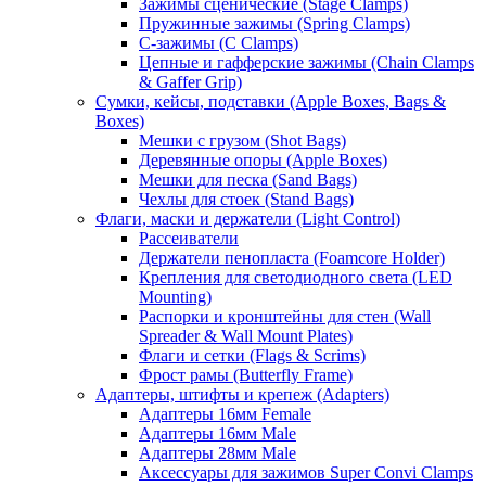
Зажимы сценические (Stage Clamps)
Пружинные зажимы (Spring Clamps)
С-зажимы (C Clamps)
Цепные и гафферские зажимы (Chain Clamps
& Gaffer Grip)
Сумки, кейсы, подставки (Apple Boxes, Bags &
Boxes)
Мешки с грузом (Shot Bags)
Деревянные опоры (Apple Boxes)
Мешки для песка (Sand Bags)
Чехлы для стоек (Stand Bags)
Флаги, маски и держатели (Light Control)
Рассеиватели
Держатели пенопласта (Foamcore Holder)
Крепления для светодиодного света (LED
Mounting)
Распорки и кронштейны для стен (Wall
Spreader & Wall Mount Plates)
Флаги и сетки (Flags & Scrims)
Фрост рамы (Butterfly Frame)
Адаптеры, штифты и крепеж (Adapters)
Адаптеры 16мм Female
Адаптеры 16мм Male
Адаптеры 28мм Male
Аксессуары для зажимов Super Convi Clamps