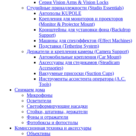
Серия Vision Arms & Vision Locks
Студийные принадлежности (Studio Essentials)
Автополы KUPOLE
Крепления для мониторов и проекторов
(Monitor & Projector Mount)
Кронштейны для установки фона (Backdrop
Support)
Машины для спецэффектов (Effect Machines)
Подставки (Tethering System)
Держатели и крепления камеры (Camera Support)
Автомобильные крепления (Car Mount)
Аксессуары для стедикамов (Steadicam
Accessories)
Вакуумные присоски (Suction Cups)
Инструменты ассистента оператора (A.C.
Tools)
Снимаем дома
Микрофоны
Осветители
Светоформирующие насадки
Стойки, штативы, держатели
Фоны и отражатели
Фотобоксы и фотостолы
Комиссионная техника и аксессуары
Объективы