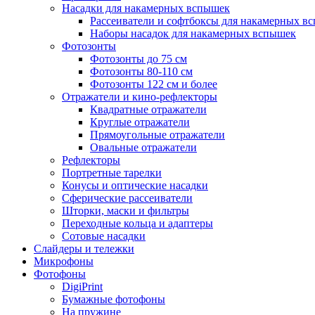
Насадки для накамерных вспышек
Рассеиватели и софтбоксы для накамерных в
Наборы насадок для накамерных вспышек
Фотозонты
Фотозонты до 75 см
Фотозонты 80-110 см
Фотозонты 122 см и более
Отражатели и кино-рефлекторы
Квадратные отражатели
Круглые отражатели
Прямоугольные отражатели
Овальные отражатели
Рефлекторы
Портретные тарелки
Конусы и оптические насадки
Сферические рассеиватели
Шторки, маски и фильтры
Переходные кольца и адаптеры
Сотовые насадки
Слайдеры и тележки
Микрофоны
Фотофоны
DigiPrint
Бумажные фотофоны
На пружине