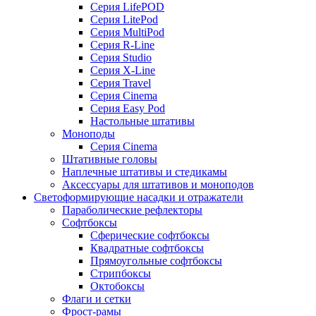
Серия LifePOD
Серия LitePod
Серия MultiPod
Серия R-Line
Серия Studio
Серия X-Line
Серия Travel
Серия Cinema
Серия Easy Pod
Настольные штативы
Моноподы
Серия Cinema
Штативные головы
Наплечные штативы и стедикамы
Аксессуары для штативов и моноподов
Светоформирующие насадки и отражатели
Параболические рефлекторы
Софтбоксы
Сферические софтбоксы
Квадратные софтбоксы
Прямоугольные софтбоксы
Стрипбоксы
Октобоксы
Флаги и сетки
Фрост-рамы