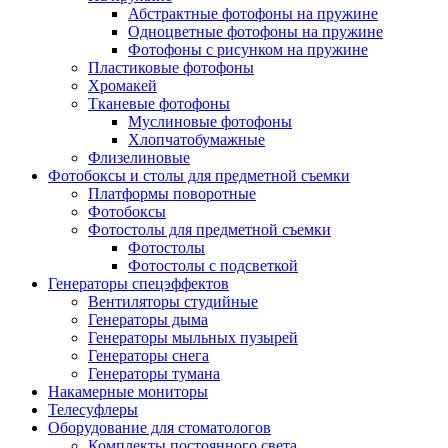
Абстрактные фотофоны на пружине
Одноцветные фотофоны на пружине
Фотофоны с рисунком на пружине
Пластиковые фотофоны
Хромакей
Тканевые фотофоны
Муслиновые фотофоны
Хлопчатобумажные
Флизелиновые
Фотобоксы и столы для предметной съемки
Платформы поворотные
Фотобоксы
Фотостолы для предметной съемки
Фотостолы
Фотостолы с подсветкой
Генераторы спецэффектов
Вентиляторы студийные
Генераторы дыма
Генераторы мыльных пузырей
Генераторы снега
Генераторы тумана
Накамерные мониторы
Телесуфлеры
Оборудование для стоматологов
Комплекты постоянного света