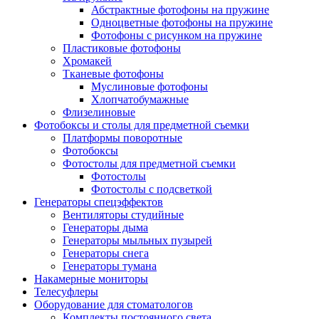
Абстрактные фотофоны на пружине
Одноцветные фотофоны на пружине
Фотофоны с рисунком на пружине
Пластиковые фотофоны
Хромакей
Тканевые фотофоны
Муслиновые фотофоны
Хлопчатобумажные
Флизелиновые
Фотобоксы и столы для предметной съемки
Платформы поворотные
Фотобоксы
Фотостолы для предметной съемки
Фотостолы
Фотостолы с подсветкой
Генераторы спецэффектов
Вентиляторы студийные
Генераторы дыма
Генераторы мыльных пузырей
Генераторы снега
Генераторы тумана
Накамерные мониторы
Телесуфлеры
Оборудование для стоматологов
Комплекты постоянного света