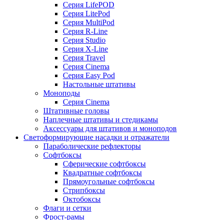
Серия LifePOD
Серия LitePod
Серия MultiPod
Серия R-Line
Серия Studio
Серия X-Line
Серия Travel
Серия Cinema
Серия Easy Pod
Настольные штативы
Моноподы
Серия Cinema
Штативные головы
Наплечные штативы и стедикамы
Аксессуары для штативов и моноподов
Светоформирующие насадки и отражатели
Параболические рефлекторы
Софтбоксы
Сферические софтбоксы
Квадратные софтбоксы
Прямоугольные софтбоксы
Стрипбоксы
Октобоксы
Флаги и сетки
Фрост-рамы