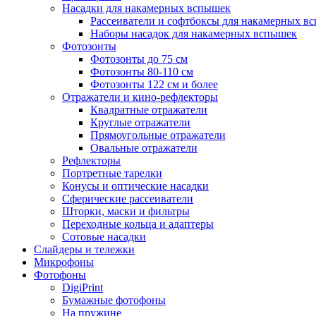
Насадки для накамерных вспышек
Рассеиватели и софтбоксы для накамерных в
Наборы насадок для накамерных вспышек
Фотозонты
Фотозонты до 75 см
Фотозонты 80-110 см
Фотозонты 122 см и более
Отражатели и кино-рефлекторы
Квадратные отражатели
Круглые отражатели
Прямоугольные отражатели
Овальные отражатели
Рефлекторы
Портретные тарелки
Конусы и оптические насадки
Сферические рассеиватели
Шторки, маски и фильтры
Переходные кольца и адаптеры
Сотовые насадки
Слайдеры и тележки
Микрофоны
Фотофоны
DigiPrint
Бумажные фотофоны
На пружине