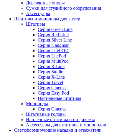
Деревянные опоры
Сумки для студийного оборудования
Аксессуары
Штативы и моноподы для камер
Штативы
Серия Green Line
Серия Red Line
Серия Silver Line
Серия Hangman
Серия LifePOD
Серия LitePod
Серия MultiPod
Серия R-Line
Серия Studio
Серия X-Line
Серия Travel
Серия Cinema
Серия Easy Pod
Настольные штативы
Моноподы
Серия Cinema
Штативные головы
Наплечные штативы и стедикамы
Аксессуары для штативов и моноподов
Светоформирующие насадки и отражатели