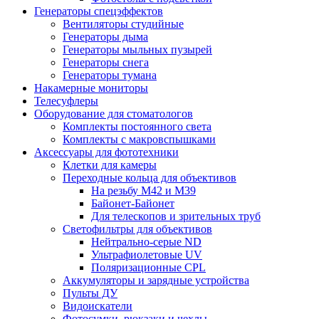
Генераторы спецэффектов
Вентиляторы студийные
Генераторы дыма
Генераторы мыльных пузырей
Генераторы снега
Генераторы тумана
Накамерные мониторы
Телесуфлеры
Оборудование для стоматологов
Комплекты постоянного света
Комплекты с макровспышками
Аксессуары для фототехники
Клетки для камеры
Переходные кольца для объективов
На резьбу М42 и М39
Байонет-Байонет
Для телескопов и зрительных труб
Светофильтры для объективов
Нейтрально-серые ND
Ультрафиолетовые UV
Поляризационные CPL
Аккумуляторы и зарядные устройства
Пульты ДУ
Видоискатели
Фотосумки, рюкзаки и чехлы