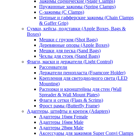
Зажимы сценические (Stage Clamps)
Пружинные зажимы (Spring Clamps)
С-зажимы (C Clamps)
Цепные и гафферские зажимы (Chain Clamps
& Gaffer Grip)
Сумки, кейсы, подставки (Apple Boxes, Bags &
Boxes)
Мешки с грузом (Shot Bags)
Деревянные опоры (Apple Boxes)
Мешки для песка (Sand Bags)
Чехлы для стоек (Stand Bags)
Флаги, маски и держатели (Light Control)
Рассеиватели
Держатели пенопласта (Foamcore Holder)
Крепления для светодиодного света (LED
Mounting)
Распорки и кронштейны для стен (Wall
Spreader & Wall Mount Plates)
Флаги и сетки (Flags & Scrims)
Фрост рамы (Butterfly Frame)
Адаптеры, штифты и крепеж (Adapters)
Адаптеры 16мм Female
Адаптеры 16мм Male
Адаптеры 28мм Male
Аксессуары для зажимов Super Convi Clamps