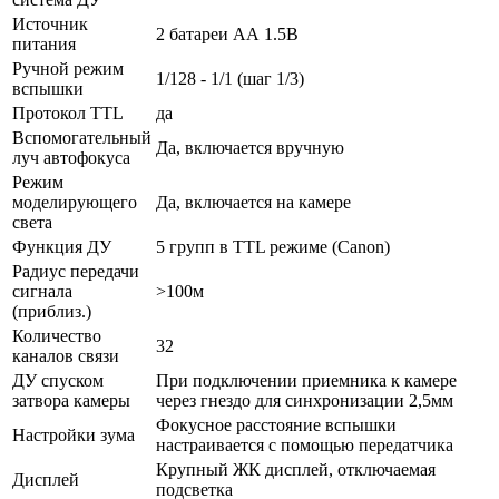
Источник
2 батареи АА 1.5В
питания
Ручной режим
1/128 - 1/1 (шаг 1/3)
вспышки
Протокол TTL
да
Вспомогательный
Да, включается вручную
луч автофокуса
Режим
моделирующего
Да, включается на камере
света
Функция ДУ
5 групп в TTL режиме (Canon)
Радиус передачи
сигнала
˃100м
(приблиз.)
Количество
32
каналов связи
ДУ спуском
При подключении приемника к камере
затвора камеры
через гнездо для синхронизации 2,5мм
Фокусное расстояние вспышки
Настройки зума
настраивается с помощью передатчика
Крупный ЖК дисплей, отключаемая
Дисплей
подсветка