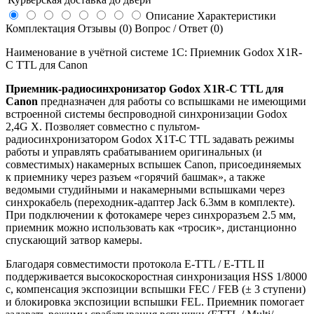
Описание
Характеристики
Комплектация
Отзывы (0)
Вопрос / Ответ (0)
Наименование в учётной системе 1С: Приемник Godox X1R-
C TTL для Canon
Приемник-радиосинхронизатор Godox X1R-C TTL для
Canon
предназначен для работы со вспышками не имеющими
встроенной системы беспроводной синхронизации Godox
2,4G X. Позволяет совместно с пультом-
радиосинхронизатором Godox X1T-C TTL задавать режимы
работы и управлять срабатыванием оригинальных (и
совместимых) накамерных вспышек Canon, присоединяемых
к приемнику через разъем «горячий башмак», а также
ведомыми студийными и накамерными вспышками через
синхрокабель (переходник-адаптер Jack 6.3мм в комплекте).
При подключении к фотокамере через синхроразъем 2.5 мм,
приемник можно использовать как «тросик», дистанционно
спускающий затвор камеры.
Благодаря совместимости протокола E-TTL / E-TTL II
поддерживается высокоскоростная синхронизация HSS 1/8000
с, компенсация экспозиции вспышки FEC / FEB (± 3 ступени)
и блокировка экспозиции вспышки FEL. Приемник помогает