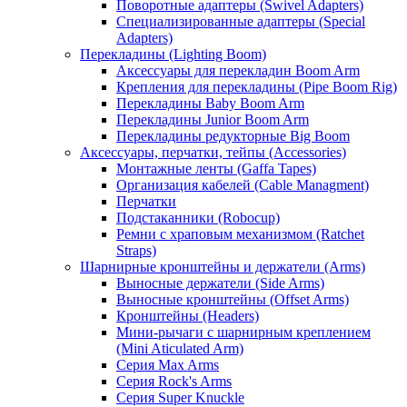
Поворотные адаптеры (Swivel Adapters)
Специализированные адаптеры (Special
Adapters)
Перекладины (Lighting Boom)
Аксессуары для перекладин Boom Arm
Крепления для перекладины (Pipe Boom Rig)
Перекладины Baby Boom Arm
Перекладины Junior Boom Arm
Перекладины редукторные Big Boom
Аксессуары, перчатки, тейпы (Accessories)
Монтажные ленты (Gaffa Tapes)
Организация кабелей (Cable Managment)
Перчатки
Подстаканники (Robocup)
Ремни с храповым механизмом (Ratchet
Straps)
Шарнирные кронштейны и держатели (Arms)
Выносные держатели (Side Arms)
Выносные кронштейны (Offset Arms)
Кронштейны (Headers)
Мини-рычаги с шарнирным креплением
(Mini Aticulated Arm)
Серия Max Arms
Серия Rock's Arms
Серия Super Knuckle