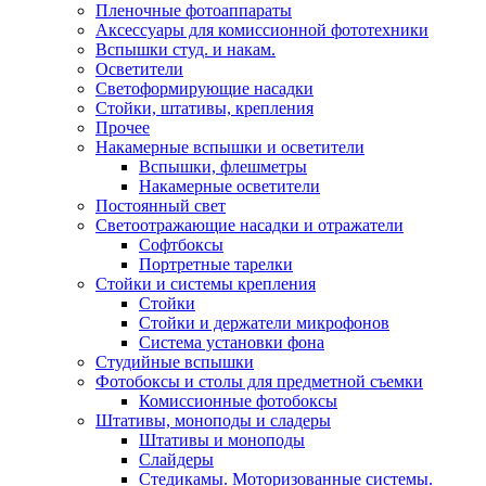
Пленочные фотоаппараты
Аксессуары для комиссионной фототехники
Вспышки студ. и накам.
Осветители
Светоформирующие насадки
Стойки, штативы, крепления
Прочее
Накамерные вспышки и осветители
Вспышки, флешметры
Накамерные осветители
Постоянный свет
Светоотражающие насадки и отражатели
Софтбоксы
Портретные тарелки
Стойки и системы крепления
Стойки
Стойки и держатели микрофонов
Система установки фона
Студийные вспышки
Фотобоксы и столы для предметной съемки
Комиссионные фотобоксы
Штативы, моноподы и сладеры
Штативы и моноподы
Слайдеры
Стедикамы. Моторизованные системы.