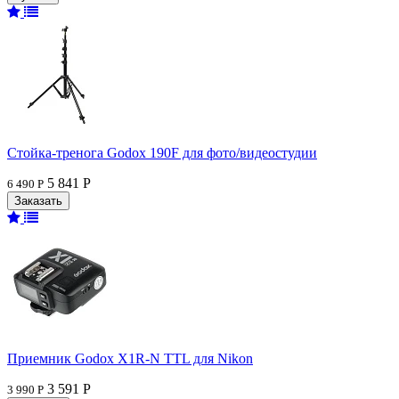
Стойка-тренога Godox 190F для фото/видеостудии
5 841 Р
6 490 Р
Приемник Godox X1R-N TTL для Nikon
3 591 Р
3 990 Р