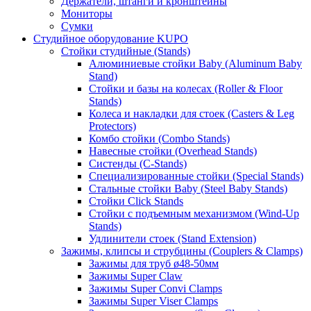
Держатели, штанги и кронштейны
Мониторы
Сумки
Студийное оборудование KUPO
Стойки студийные (Stands)
Алюминиевые стойки Baby (Aluminum Baby
Stand)
Стойки и базы на колесах (Roller & Floor
Stands)
Колеса и накладки для стоек (Casters & Leg
Protectors)
Комбо стойки (Combo Stands)
Навесные стойки (Overhead Stands)
Систенды (C-Stands)
Специализированные стойки (Special Stands)
Стальные стойки Baby (Steel Baby Stands)
Стойки Click Stands
Стойки с подъемным механизмом (Wind-Up
Stands)
Удлинители стоек (Stand Extension)
Зажимы, клипсы и струбцины (Couplers & Clamps)
Зажимы для труб ø48-50мм
Зажимы Super Claw
Зажимы Super Convi Clamps
Зажимы Super Viser Clamps