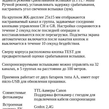
задавать режимы срабатывания вспышки (ETTL / Мulti/
Ручной режим), устанавливать задержку срабатывания,
настраивать угол свечения вспышки (зум).
На крупном ЖК-дисплее 25х15 мм отображаются
настраиваемый канал и группа, задаваемые соседними
кнопками управления CH и GR. Настройки сохраняются в
течение 2 секунд после последней операции и
восстанавливаются после перезагрузки. Подсветка экрана
автоматически включается после нажатия кнопок и
выключается в течение 10 секунд бездействия.
Сверху корпуса расположена кнопка TEST для
предварительной оценки срабатывания вспышки.
Синхронизируемыми вспышками можно управлять на 32
каналах, в 5 группах на расстоянии до 100 метров.
Приемник работает от двух батареек типа АА, имеет порт
micro-USB для обновления прошивки.
TTL-kамеры Canon
Совместимые
Поддержка фотокамер с гнездом для
фотокамеры
подключения кабеля синхронизации
Встроенная
Godox 2,4G
система ДУ