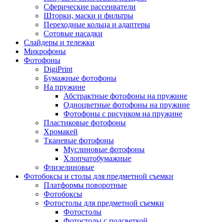
Сферические рассеиватели
Шторки, маски и фильтры
Переходные кольца и адаптеры
Сотовые насадки
Слайдеры и тележки
Микрофоны
Фотофоны
DigiPrint
Бумажные фотофоны
На пружине
Абстрактные фотофоны на пружине
Одноцветные фотофоны на пружине
Фотофоны с рисунком на пружине
Пластиковые фотофоны
Хромакей
Тканевые фотофоны
Муслиновые фотофоны
Хлопчатобумажные
Флизелиновые
Фотобоксы и столы для предметной съемки
Платформы поворотные
Фотобоксы
Фотостолы для предметной съемки
Фотостолы
Фотостолы с подсветкой