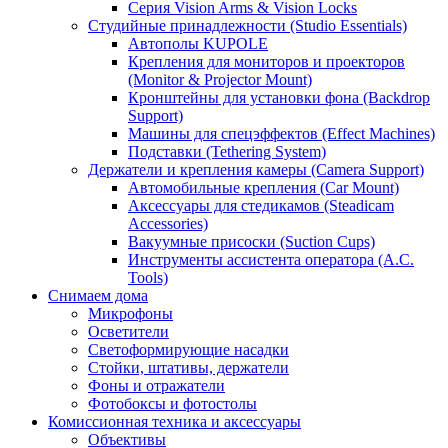
Серия Vision Arms & Vision Locks
Студийные принадлежности (Studio Essentials)
Автополы KUPOLE
Крепления для мониторов и проекторов
(Monitor & Projector Mount)
Кронштейны для установки фона (Backdrop
Support)
Машины для спецэффектов (Effect Machines)
Подставки (Tethering System)
Держатели и крепления камеры (Camera Support)
Автомобильные крепления (Car Mount)
Аксессуары для стедикамов (Steadicam
Accessories)
Вакуумные присоски (Suction Cups)
Инструменты ассистента оператора (A.C.
Tools)
Снимаем дома
Микрофоны
Осветители
Светоформирующие насадки
Стойки, штативы, держатели
Фоны и отражатели
Фотобоксы и фотостолы
Комиссионная техника и аксессуары
Объективы