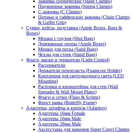
Зажимы сценические (Stage Clamps)
Пружинные зажимы (Spring Clamps)
С-зажимы (C Clamps)
Цепные и гафферские зажимы (Chain Clamps
& Gaffer Grip)
Сумки, кейсы, подставки (Apple Boxes, Bags &
Boxes)
Мешки с грузом (Shot Bags)
Деревянные опоры (Apple Boxes)
Мешки для песка (Sand Bags)
Чехлы для стоек (Stand Bags)
Флаги, маски и держатели (Light Control)
Рассеиватели
Держатели пенопласта (Foamcore Holder)
Крепления для светодиодного света (LED
Mounting)
Распорки и кронштейны для стен (Wall
Spreader & Wall Mount Plates)
Флаги и сетки (Flags & Scrims)
Фрост рамы (Butterfly Frame)
Адаптеры, штифты и крепеж (Adapters)
Адаптеры 16мм Female
Адаптеры 16мм Male
Адаптеры 28мм Male
Аксессуары для зажимов Super Convi Clamps