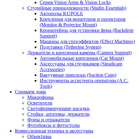
Серия Vision Arms & Vision Locks
Студийные принадлежности (Studio Essentials)
Автополы KUPOLE
Крепления для мониторов и проекторов
(Monitor & Projector Mount)
Кронштейны для установки фона (Backdrop
Support)
Машины для спецэффектов (Effect Machines)
Подставки (Tethering System)
Держатели и крепления камеры (Camera Support)
Автомобильные крепления (Car Mount)
Аксессуары для стедикамов (Steadicam
Accessories)
Вакуумные присоски (Suction Cups)
Инструменты ассистента оператора (A.C.
Tools)
Снимаем дома
Микрофоны
Осветители
Светоформирующие насадки
Стойки, штативы, держатели
Фоны и отражатели
Фотобоксы и фотостолы
Комиссионная техника и аксессуары
Объективы