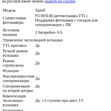
на русском языке можно
скачать по ссылке
.
Модель
XproF
FUJIFILM (автовспышка TTL)
Совместимые
Поддержка фотокамер с гнездом для
фотокамеры
синхронизации с ПК
Источник
2 батарейки АА
питания
Управление экспозицией вспышки
TTL протокол
Да
Ручной режим
Да
вспышки
Режим
Да
стробоскопа
Функции
Высокоскоростная
Да
синхронизация
Синхронизация
Да
по второй шторке
Компенсация
экспозиции
Да, ±3 ступени при шаге 1/3
вспышки
Блокировка