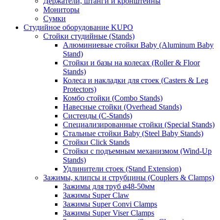
Держатели, штанги и кронштейны
Мониторы
Сумки
Студийное оборудование KUPO
Стойки студийные (Stands)
Алюминиевые стойки Baby (Aluminum Baby
Stand)
Стойки и базы на колесах (Roller & Floor
Stands)
Колеса и накладки для стоек (Casters & Leg
Protectors)
Комбо стойки (Combo Stands)
Навесные стойки (Overhead Stands)
Систенды (C-Stands)
Специализированные стойки (Special Stands)
Стальные стойки Baby (Steel Baby Stands)
Стойки Click Stands
Стойки с подъемным механизмом (Wind-Up
Stands)
Удлинители стоек (Stand Extension)
Зажимы, клипсы и струбцины (Couplers & Clamps)
Зажимы для труб ø48-50мм
Зажимы Super Claw
Зажимы Super Convi Clamps
Зажимы Super Viser Clamps