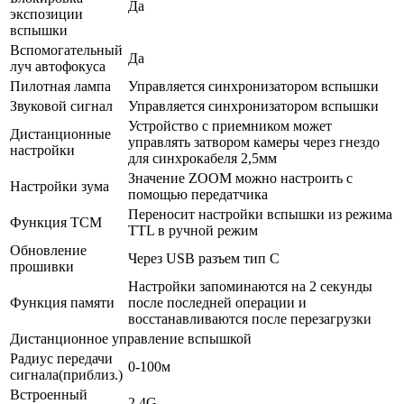
Да
экспозиции
вспышки
Вспомогательный
Да
луч автофокуса
Пилотная лампа
Управляется синхронизатором вспышки
Звуковой сигнал
Управляется синхронизатором вспышки
Устройство с приемником может
Дистанционные
управлять затвором камеры через гнездо
настройки
для синхрокабеля 2,5мм
Значение ZOOM можно настроить с
Настройки зума
помощью передатчика
Переносит настройки вспышки из режима
Функция TCM
TTL в ручной режим
Обновление
Через USB разъем тип С
прошивки
Настройки запоминаются на 2 секунды
Функция памяти
после последней операции и
восстанавливаются после перезагрузки
Дистанционное управление вспышкой
Радиус передачи
0-100м
сигнала(приблиз.)
Встроенный
2,4G