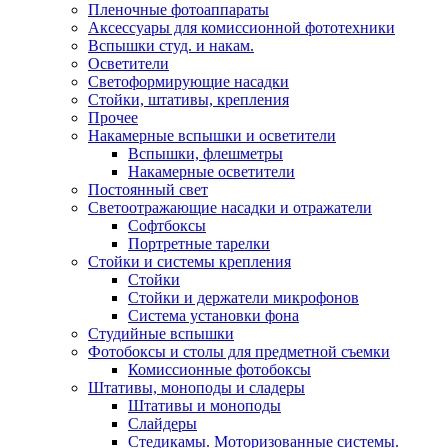
Пленочные фотоаппараты
Аксессуары для комиссионной фототехники
Вспышки студ. и накам.
Осветители
Светоформирующие насадки
Стойки, штативы, крепления
Прочее
Накамерные вспышки и осветители
Вспышки, флешметры
Накамерные осветители
Постоянный свет
Светоотражающие насадки и отражатели
Софтбоксы
Портретные тарелки
Стойки и системы крепления
Стойки
Стойки и держатели микрофонов
Система установки фона
Студийные вспышки
Фотобоксы и столы для предметной съемки
Комиссионные фотобоксы
Штативы, моноподы и сладеры
Штативы и моноподы
Слайдеры
Стедикамы. Моторизованные системы.