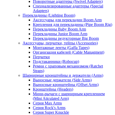
Поворотные адаптеры (Swivel Adapters)
Специализированные адаптеры (Special
Adapters)
Перекладины (Lighting Boom)
Аксессуары для перекладин Boom Arm
Крепления для перекладины (Pipe Boom Rig)
Перекладины Baby Boom Arm
Перекладины Junior Boom Arm
Перекладины редукторные Big Boom
Аксессуары, перчатки, тейпы (Accessories)
Монтажные ленты (Gaffa Tapes)
Организация кабелей (Cable Managment)
Перчатки
Подстаканники (Robocup)
Ремни с храповым механизмом (Ratchet
Straps)
Шарнирные кронштейны и держатели (Arms)
Выносные держатели (Side Arms)
Выносные кронштейны (Offset Arms)
Кронштейны (Headers)
Мини-рычаги с шарнирным креплением
(Mini Aticulated Arm)
Серия Max Arms
Серия Rock's Arms
Серия Super Knuckle