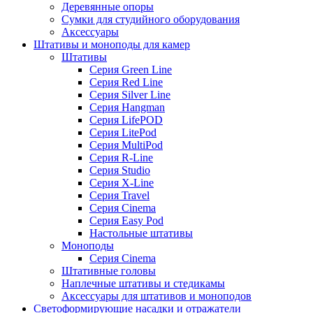
Деревянные опоры
Сумки для студийного оборудования
Аксессуары
Штативы и моноподы для камер
Штативы
Серия Green Line
Серия Red Line
Серия Silver Line
Серия Hangman
Серия LifePOD
Серия LitePod
Серия MultiPod
Серия R-Line
Серия Studio
Серия X-Line
Серия Travel
Серия Cinema
Серия Easy Pod
Настольные штативы
Моноподы
Серия Cinema
Штативные головы
Наплечные штативы и стедикамы
Аксессуары для штативов и моноподов
Светоформирующие насадки и отражатели