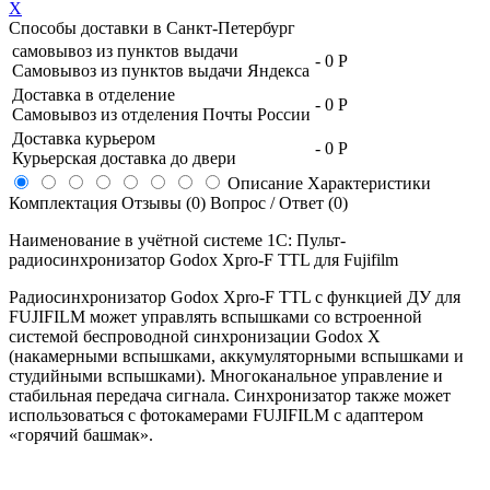
X
Способы доставки в
Санкт-Петербург
самовывоз из пунктов выдачи
-
0 Р
Самовывоз из пунктов выдачи Яндекса
Доставка в отделение
-
0 Р
Самовывоз из отделения Почты России
Доставка курьером
-
0 Р
Курьерская доставка до двери
Описание
Характеристики
Комплектация
Отзывы (0)
Вопрос / Ответ (0)
Наименование в учётной системе 1С: Пульт-
радиосинхронизатор Godox Xpro-F TTL для Fujifilm
Радиосинхронизатор Godox Xpro-F TTL с функцией ДУ для
FUJIFILM может управлять вспышками со встроенной
системой беспроводной синхронизации Godox X
(накамерными вспышками, аккумуляторными вспышками и
студийными вспышками). Многоканальное управление и
стабильная передача сигнала. Синхронизатор также может
использоваться с фотокамерами FUJIFILM с адаптером
«горячий башмак».