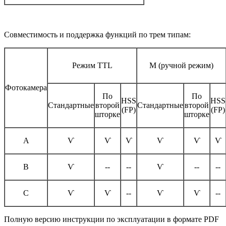
Совместимость и поддержка функций по трем типам:
Режим TTL
M (ручной режим)
Фотокамера
По
По
HSS
HSS
Стандартные
второй
Стандартные
второй
(FP)
(FP)
шторке
шторке
A
Ѵ
Ѵ
Ѵ
Ѵ
Ѵ
Ѵ
B
Ѵ
--
--
Ѵ
--
--
C
Ѵ
Ѵ
--
Ѵ
Ѵ
--
Полную версию инструкции по эксплуатации в формате PDF