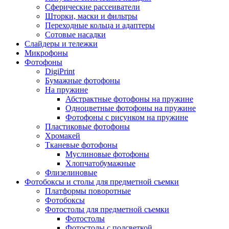
Сферические рассеиватели
Шторки, маски и фильтры
Переходные кольца и адаптеры
Сотовые насадки
Слайдеры и тележки
Микрофоны
Фотофоны
DigiPrint
Бумажные фотофоны
На пружине
Абстрактные фотофоны на пружине
Одноцветные фотофоны на пружине
Фотофоны с рисунком на пружине
Пластиковые фотофоны
Хромакей
Тканевые фотофоны
Муслиновые фотофоны
Хлопчатобумажные
Флизелиновые
Фотобоксы и столы для предметной съемки
Платформы поворотные
Фотобоксы
Фотостолы для предметной съемки
Фотостолы
Фотостолы с подсветкой