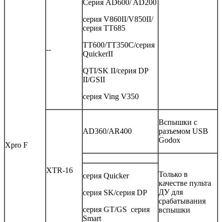
Серия AD600/ AD200
серия V860II/V850II/
серия TT685
TT600/TT350C/серия
--
QuickerII
QTI/SK II/серия DP
II/GSII
серия Ving V350
Вспышки с
AD360/AR400
разъемом USB
Godox
Xpro F
XTR-16
Только в
серия Quicker
качестве пульта
ДУ для
серия SK/серия DP
срабатывания
серия GT/GS серия
вспышки
Smart