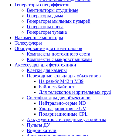
Генераторы спецэффектов
Вентиляторы студийные
Генераторы дыма
Генераторы мыльных пузырей
Генераторы снега
Генераторы тумана
Накамерные мониторы
Телесуфлеры
Оборудование для стоматологов
Комплекты постоянного света
Комплекты с макровспышками
Аксессуары для фототехники
Клетки для камеры
Переходные кольца для объективов
На резьбу М42 и М39
Байонет-Байонет
Для телескопов и зрительных труб
Светофильтры для объективов
Нейтрально-серые ND
Ультрафиолетовые UV
Поляризационные CPL
Аккумуляторы и зарядные устройства
Пульты ДУ
Видоискатели
Фотосумки, рюкзаки и чехлы