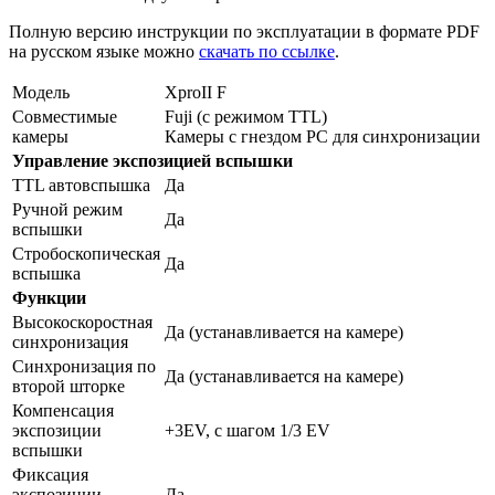
Полную версию инструкции по эксплуатации в формате PDF
на русском языке можно
скачать по ссылке
.
Модель
XproII F
Совместимые
Fuji (с режимом TTL)
камеры
Камеры с гнездом PC для синхронизации
Управление экспозицией вспышки
TTL автовспышка
Да
Ручной режим
Да
вспышки
Стробоскопическая
Да
вспышка
Функции
Высокоскоростная
Да (устанавливается на камере)
синхронизация
Синхронизация по
Да (устанавливается на камере)
второй шторке
Компенсация
экспозиции
+3EV, с шагом 1/3 EV
вспышки
Фиксация
экспозиции
Да