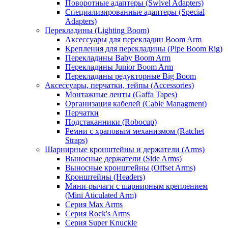
Поворотные адаптеры (Swivel Adapters)
Специализированные адаптеры (Special
Adapters)
Перекладины (Lighting Boom)
Аксессуары для перекладин Boom Arm
Крепления для перекладины (Pipe Boom Rig)
Перекладины Baby Boom Arm
Перекладины Junior Boom Arm
Перекладины редукторные Big Boom
Аксессуары, перчатки, тейпы (Accessories)
Монтажные ленты (Gaffa Tapes)
Организация кабелей (Cable Managment)
Перчатки
Подстаканники (Robocup)
Ремни с храповым механизмом (Ratchet
Straps)
Шарнирные кронштейны и держатели (Arms)
Выносные держатели (Side Arms)
Выносные кронштейны (Offset Arms)
Кронштейны (Headers)
Мини-рычаги с шарнирным креплением
(Mini Aticulated Arm)
Серия Max Arms
Серия Rock's Arms
Серия Super Knuckle