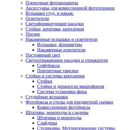
Пленочные фотоаппараты
Аксессуары для комиссионной фототехники
Вспышки студ. и накам.
Осветители
Светоформирующие насадки
Стойки, штативы, крепления
Прочее
Накамерные вспышки и осветители
Вспышки, флешметры
Накамерные осветители
Постоянный свет
Светоотражающие насадки и отражатели
Софтбоксы
Портретные тарелки
Стойки и системы крепления
Стойки
Стойки и держатели микрофонов
Система установки фона
Студийные вспышки
Фотобоксы и столы для предметной съемки
Комиссионные фотобоксы
Штативы, моноподы и сладеры
Штативы и моноподы
Слайдеры
Стедикамы. Моторизованные системы.