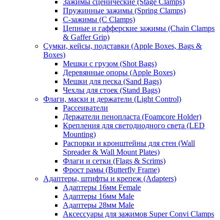
Зажимы сценические (Stage Clamps)
Пружинные зажимы (Spring Clamps)
С-зажимы (C Clamps)
Цепные и гафферские зажимы (Chain Clamps
& Gaffer Grip)
Сумки, кейсы, подставки (Apple Boxes, Bags &
Boxes)
Мешки с грузом (Shot Bags)
Деревянные опоры (Apple Boxes)
Мешки для песка (Sand Bags)
Чехлы для стоек (Stand Bags)
Флаги, маски и держатели (Light Control)
Рассеиватели
Держатели пенопласта (Foamcore Holder)
Крепления для светодиодного света (LED
Mounting)
Распорки и кронштейны для стен (Wall
Spreader & Wall Mount Plates)
Флаги и сетки (Flags & Scrims)
Фрост рамы (Butterfly Frame)
Адаптеры, штифты и крепеж (Adapters)
Адаптеры 16мм Female
Адаптеры 16мм Male
Адаптеры 28мм Male
Аксессуары для зажимов Super Convi Clamps