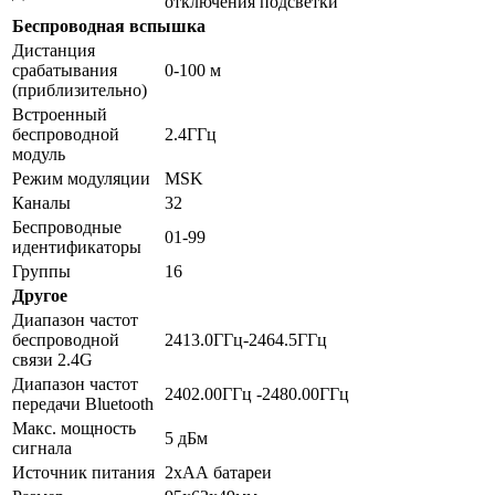
отключения подсветки
Беспроводная вспышка
Дистанция
срабатывания
0-100 м
(приблизительно)
Встроенный
беспроводной
2.4ГГц
модуль
Режим модуляции
MSK
Каналы
32
Беспроводные
01-99
идентификаторы
Группы
16
Другое
Диапазон частот
беспроводной
2413.0ГГц-2464.5ГГц
связи 2.4G
Диапазон частот
2402.00ГГц -2480.00ГГц
передачи Bluetooth
Макс. мощность
5 дБм
сигнала
Источник питания
2хАА батареи