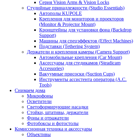
Серия Vision Arms & Vision Locks
Студийные принадлежности (Studio Essentials)
Автополы KUPOLE
Крепления для мониторов и проекторов
(Monitor & Projector Mount)
Кронштейны для установки фона (Backdrop
Support)
Машины для спецэффектов (Effect Machines)
Подставки (Tethering System)
Держатели и крепления камеры (Camera Support)
Автомобильные крепления (Car Mount)
Аксессуары для стедикамов (Steadicam
Accessories)
Вакуумные присоски (Suction Cups)
Инструменты ассистента оператора (A.C.
Tools)
Снимаем дома
Микрофоны
Осветители
Светоформирующие насадки
Стойки, штативы, держатели
Фоны и отражатели
Фотобоксы и фотостолы
Комиссионная техника и аксессуары
Объективы