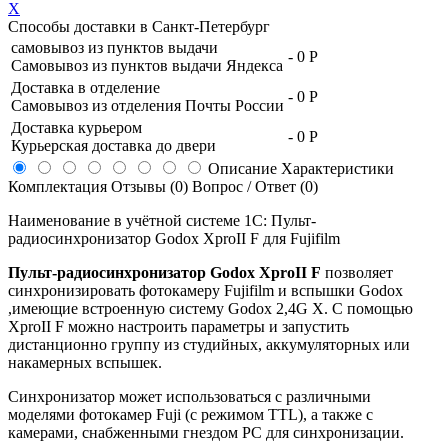
X
Способы доставки в
Санкт-Петербург
самовывоз из пунктов выдачи
-
0 Р
Самовывоз из пунктов выдачи Яндекса
Доставка в отделение
-
0 Р
Самовывоз из отделения Почты России
Доставка курьером
-
0 Р
Курьерская доставка до двери
Описание
Характеристики
Комплектация
Отзывы (0)
Вопрос / Ответ (0)
Наименование в учётной системе 1С: Пульт-
радиосинхронизатор Godox XproII F для Fujifilm
Пульт-радиосинхронизатор Godox XproII F
позволяет
синхронизировать фотокамеру Fujifilm и вспышки Godox
,имеющие встроенную систему Godox 2,4G X. С помощью
XproII F можно настроить параметры и запустить
дистанционно группу из студийных, аккумуляторных или
накамерных вспышек.
Синхронизатор может использоваться с различными
моделями фотокамер Fuji (с режимом TTL), а также с
камерами, снабженными гнездом PC для синхронизации.