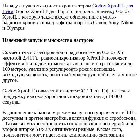
Наряду с пультом-радиосинхронизатором
Godox XproII L для
Leica
, Godox XproII F для Fujifilm пополнил линейку Godox
XproII, в которую также входят обновленные пульты-
радиосинхронизаторы для фотоаппаратов Canon, Sony, Nikon
и Olympus.
Надежный запуск и множество настроек
Совместимый с беспроводной радиосистемой Godox X с
частотой 2,4 ГГц, радиосинхронизатор XProII F позволяет
эффективно и надежно запускать вспышки на расстоянии до
100 метров, удаленно регулировать режим вспышки,
выходную мощность, пилотный моделирующий свет и многое
другое.
Godox XproII F совместим с системой TTL от Fuji, включая
поддержку высокоскоростной синхронизации до 1/8000
секунды.
В дополнение к базовым режимам ручного управления и TTL
доступны и другие настройки, включая функцию стробоскопа
. Также возможно установить синхронизацию по первой или
второй шторке S1/S2 в оптическом режиме. Кроме того,
пользователи могут настроить компенсацию экспозиции