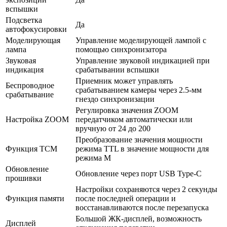
вспышки
Подсветка
Да
автофокусировки
Моделирующая
Управление моделирующей лампой с
лампа
помощью синхронизатора
Звуковая
Управление звуковой индикацией при
индикация
срабатывании вспышки
Приемник может управлять
Беспроводное
срабатыванием камеры через 2.5-мм
срабатывание
гнездо синхронизации
Регулировка значения ZOOM
Настройка ZOOM
передатчиком автоматически или
вручную от 24 до 200
Преобразование значения мощности
Функция TCM
режима TTL в значение мощности для
режима M
Обновление
Обновление через порт USB Type-C
прошивки
Настройки сохраняются через 2 секунды
Функция памяти
после последней операции и
восстанавливаются после перезапуска
Большой ЖК-дисплей, возможность
Дисплей