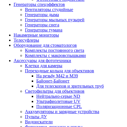
Генераторы спецэффектов
Вентиляторы студийные
Генераторы дыма
Генераторы мыльных пузырей
Генераторы снега
Генераторы тумана
Накамерные мониторы
Телесуфлеры
Оборудование для стоматологов
Комплекты постоянного света
Комплекты с макровспышками
Аксессуары для фототехники
Клетки для камеры
Переходные кольца для объективов
На резьбу М42 и М39
Байонет-Байонет
Для телескопов и зрительных труб
Светофильтры для объективов
Нейтрально-серые ND
Ультрафиолетовые UV
Поляризационные CPL
Аккумуляторы и зарядные устройства
Пульты ДУ
Видоискатели
Фотосумки, рюкзаки и чехлы