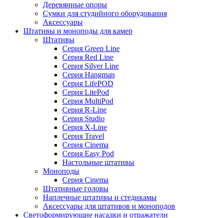
Деревянные опоры
Сумки для студийного оборудования
Аксессуары
Штативы и моноподы для камер
Штативы
Серия Green Line
Серия Red Line
Серия Silver Line
Серия Hangman
Серия LifePOD
Серия LitePod
Серия MultiPod
Серия R-Line
Серия Studio
Серия X-Line
Серия Travel
Серия Cinema
Серия Easy Pod
Настольные штативы
Моноподы
Серия Cinema
Штативные головы
Наплечные штативы и стедикамы
Аксессуары для штативов и моноподов
Светоформирующие насадки и отражатели