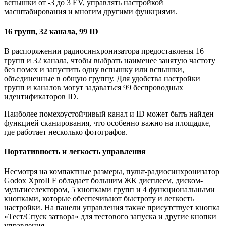
вспышки от -3 до 3 EV, управлять настройкой
масштабирования и многим другими функциями.
16 групп, 32 канала, 99 ID
В распоряжении радиосинхронизатора предоставлены 16
групп и 32 канала, чтобы выбрать наименее занятую частоту
без помех и запустить одну вспышку или вспышки,
объединенные в общую группу. Для удобства настройки
групп и каналов могут задаваться 99 беспроводных
идентификаторов ID.
Наиболее помехоустойчивый канал и ID может быть найден
функцией сканирования, что особенно важно на площадке,
где работает несколько фотографов.
Портативность и легкость управления
Несмотря на компактные размеры, пульт-радиосинхронизатор
Godox XproII F обладает большим ЖК дисплеем, диском-
мультиселектором, 5 кнопками групп и 4 функциональными
кнопками, которые обеспечивают быстроту и легкость
настройки. На панели управления также присутствует кнопка
«Тест/Спуск затвора» для тестового запуска и другие кнопки
управления.