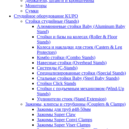
Держатели, штанги и кронштейны
Мониторы
Сумки
Студийное оборудование KUPO
Стойки студийные (Stands)
Алюминиевые стойки Baby (Aluminum Baby
Stand)
Стойки и базы на колесах (Roller & Floor
Stands)
Колеса и накладки для стоек (Casters & Leg
Protectors)
Комбо стойки (Combo Stands)
Навесные стойки (Overhead Stands)
Систенды (C-Stands)
Специализированные стойки (Special Stands)
Стальные стойки Baby (Steel Baby Stands)
Стойки Click Stands
Стойки с подъемным механизмом (Wind-Up
Stands)
Удлинители стоек (Stand Extension)
Зажимы, клипсы и струбцины (Couplers & Clamps)
Зажимы для труб ø48-50мм
Зажимы Super Claw
Зажимы Super Convi Clamps
Зажимы Super Viser Clamps