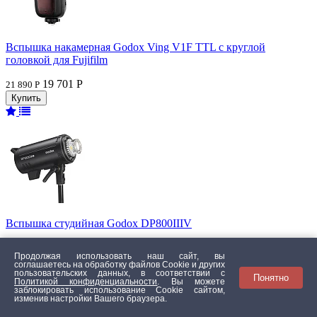
Вспышка накамерная Godox Ving V1F TTL с круглой
головкой для Fujifilm
19 701 Р
21 890 Р
Вспышка студийная Godox DP800IIIV
25 011 Р
27 790 Р
Продолжая использовать наш сайт, вы
соглашаетесь на обработку файлов Сookie и других
пользовательских данных, в соответствии с
Понятно
Политикой конфиденциальности
. Вы можете
заблокировать использование Cookie сайтом,
изменив настройки Вашего браузера.