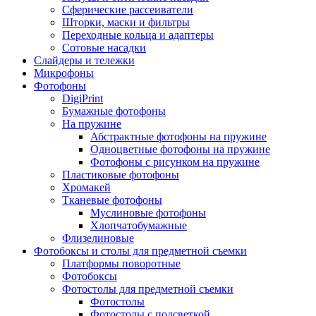
Сферические рассеиватели
Шторки, маски и фильтры
Переходные кольца и адаптеры
Сотовые насадки
Слайдеры и тележки
Микрофоны
Фотофоны
DigiPrint
Бумажные фотофоны
На пружине
Абстрактные фотофоны на пружине
Одноцветные фотофоны на пружине
Фотофоны с рисунком на пружине
Пластиковые фотофоны
Хромакей
Тканевые фотофоны
Муслиновые фотофоны
Хлопчатобумажные
Флизелиновые
Фотобоксы и столы для предметной съемки
Платформы поворотные
Фотобоксы
Фотостолы для предметной съемки
Фотостолы
Фотостолы с подсветкой