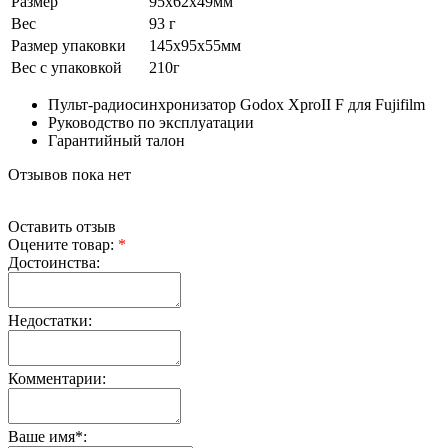
Размер
95х62х49мм
Вес
93 г
Размер упаковки
145х95х55мм
Вес с упаковкой
210г
Пульт-радиосинхронизатор Godox XproII F для Fujifilm
Руководство по эксплуатации
Гарантийный талон
Отзывов пока нет
Оставить отзыв
Оцените товар:
*
Достоинства:
Недостатки:
Комментарии:
Ваше имя
*
: