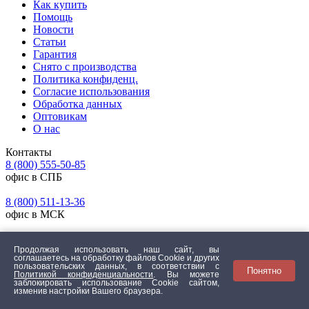
Как купить
Помощь
Новости
Статьи
Гарантия
Снято с производства
Политика конфиденц.
Согласие использования
Обработка данных
Оптовикам
О нас
Контакты
8 (800) 555-50-85
офис в СПБ
8 (800) 511-13-36
офис в МСК
Обратная связь
Продолжая использовать наш сайт, вы
соглашаетесь на обработку файлов Сookie и других
Жалобы и предложения
пользовательских данных, в соответствии с
Понятно
Адреса розничных магазинов
Политикой конфиденциальности
. Вы можете
заблокировать использование Cookie сайтом,
изменив настройки Вашего браузера.
Принимаем к оплате