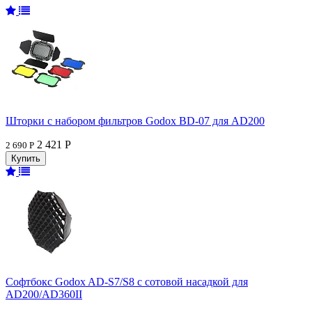
Шторки с набором фильтров Godox BD-07 для AD200
2 421 Р
2 690 Р
Софтбокс Godox AD-S7/S8 с сотовой насадкой для
AD200/AD360II