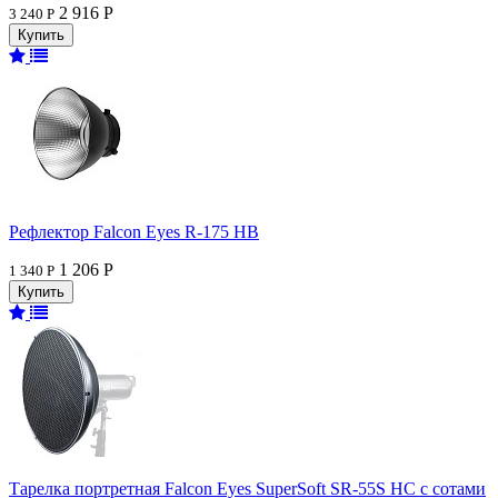
2 916 Р
3 240 Р
Рефлектор Falcon Eyes R-175 HB
1 206 Р
1 340 Р
Тарелка портретная Falcon Eyes SuperSoft SR-55S HC c сотами