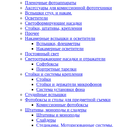
Пленочные фотоаппараты
Аксессуары для комиссионной фототехники
Вспышки студ. и накам.
Осветители
Светоформирующие насадки
Стойки, штативы, крепления
Прочее
Накамерные вспышки и осветители
Вспышки, флешметры
Накамерные осветители
Постоянный свет
Светоотражающие насадки и отражатели
Софтбоксы
Портретные тарелки
Стойки и системы крепления
Стойки
Стойки и держатели микрофонов
Система установки фона
Студийные вспышки
Фотобоксы и столы для предметной съемки
Комиссионные фотобоксы
Штативы, моноподы и сладеры
Штативы и моноподы
Слайдеры
Стедикамы. Моторизованные системы.