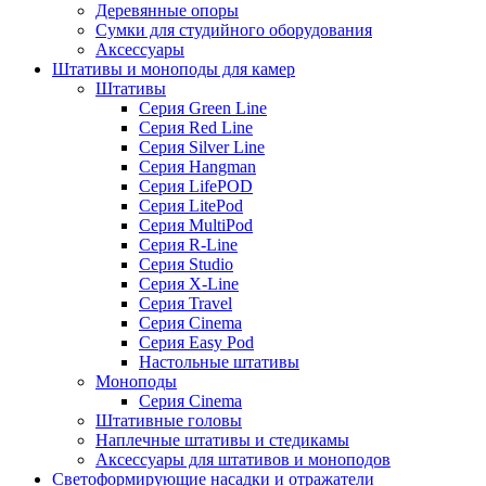
Деревянные опоры
Сумки для студийного оборудования
Аксессуары
Штативы и моноподы для камер
Штативы
Серия Green Line
Серия Red Line
Серия Silver Line
Серия Hangman
Серия LifePOD
Серия LitePod
Серия MultiPod
Серия R-Line
Серия Studio
Серия X-Line
Серия Travel
Серия Cinema
Серия Easy Pod
Настольные штативы
Моноподы
Серия Cinema
Штативные головы
Наплечные штативы и стедикамы
Аксессуары для штативов и моноподов
Светоформирующие насадки и отражатели