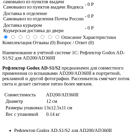
самовывоз из пунктов выдачи
-
0 Р
Самовывоз из пунктов выдачи Яндекса
Доставка в отделение
-
0 Р
Самовывоз из отделения Почты России
Доставка курьером
-
0 Р
Курьерская доставка до двери
Описание
Характеристики
Комплектация
Отзывы (0)
Вопрос / Ответ (0)
Наименование в учётной системе 1С: Рефлектор Godox AD-
S1/S2 для AD200/AD360II
Рефлектор Godox AD-S1/S2
предназначен для совместного
применения со вспышками AD200/AD360II в портретной,
рекламной и другой фотографии. Рассеиватель смягчает поток
света и делает световое пятно более мягким.
Совместимость
AD200/AD360II
Диаметр
12 см
Размеры упаковки
13х12.5х11 см
Вес с упаковкой
0.14 кг
Рефлектор Godox AD-S1/S2 для AD200/AD360II