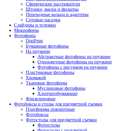
Сферические рассеиватели
Шторки, маски и фильтры
Переходные кольца и адаптеры
Сотовые насадки
Слайдеры и тележки
Микрофоны
Фотофоны
DigiPrint
Бумажные фотофоны
На пружине
Абстрактные фотофоны на пружине
Одноцветные фотофоны на пружине
Фотофоны с рисунком на пружине
Пластиковые фотофоны
Хромакей
Тканевые фотофоны
Муслиновые фотофоны
Хлопчатобумажные
Флизелиновые
Фотобоксы и столы для предметной съемки
Платформы поворотные
Фотобоксы
Фотостолы для предметной съемки
Фотостолы
Фотостолы с подсветкой