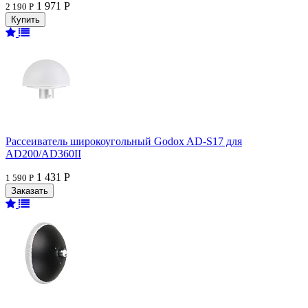
1 971 Р
2 190 Р
Рассеиватель широкоугольный Godox AD-S17 для
AD200/AD360II
1 431 Р
1 590 Р