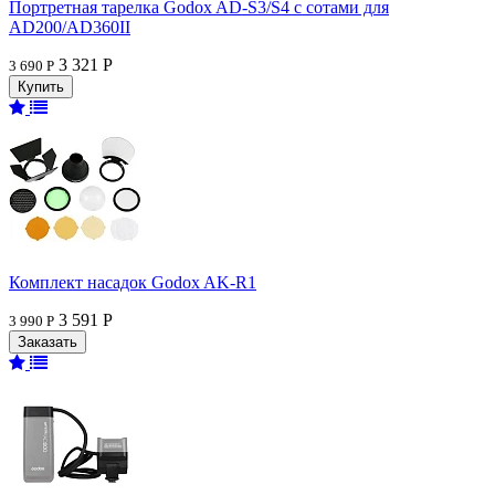
Портретная тарелка Godox AD-S3/S4 с сотами для
AD200/AD360II
3 321 Р
3 690 Р
Комплект насадок Godox AK-R1
3 591 Р
3 990 Р