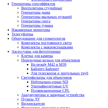
Генераторы спецэффектов
Вентиляторы студийные
Генераторы дыма
Генераторы мыльных пузырей
Генераторы снега
Генераторы тумана
Накамерные мониторы
Телесуфлеры
Оборудование для стоматологов
Комплекты постоянного света
Комплекты с макровспышками
Аксессуары для фототехники
Клетки для камеры
Переходные кольца для объективов
На резьбу М42 и М39
Байонет-Байонет
Для телескопов и зрительных труб
Светофильтры для объективов
Нейтрально-серые ND
Ультрафиолетовые UV
Поляризационные CPL
Аккумуляторы и зарядные устройства
Пульты ДУ
Видоискатели
Фотосумки, рюкзаки и чехлы