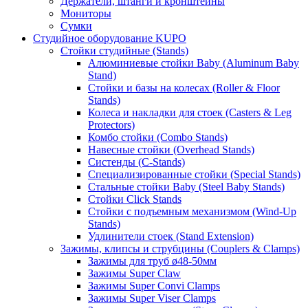
Держатели, штанги и кронштейны
Мониторы
Сумки
Студийное оборудование KUPO
Стойки студийные (Stands)
Алюминиевые стойки Baby (Aluminum Baby
Stand)
Стойки и базы на колесах (Roller & Floor
Stands)
Колеса и накладки для стоек (Casters & Leg
Protectors)
Комбо стойки (Combo Stands)
Навесные стойки (Overhead Stands)
Систенды (C-Stands)
Специализированные стойки (Special Stands)
Стальные стойки Baby (Steel Baby Stands)
Стойки Click Stands
Стойки с подъемным механизмом (Wind-Up
Stands)
Удлинители стоек (Stand Extension)
Зажимы, клипсы и струбцины (Couplers & Clamps)
Зажимы для труб ø48-50мм
Зажимы Super Claw
Зажимы Super Convi Clamps
Зажимы Super Viser Clamps