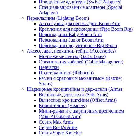
Поворотные адаптеры (Swivel Adapters)
Специализированные адаптеры (Special
Adapters)
Перекладины (Lighting Boom)
Аксессуары для перекладин Boom Arm
Крепления для перекладины (Pipe Boom Rig)
Перекладины Baby Boom Arm
Перекладины Junior Boom Arm
Перекладины редукторные Big Boom
Аксессуары, перчатки, тейпы (Accessories)
Монтажные ленты (Gaffa Tapes)
Организация кабелей (Cable Managment)
Перчатки
Подстаканники (Robocup)
Ремни с храповым механизмом (Ratchet
Straps)
Шарнирные кронштейны и держатели (Arms)
Выносные держатели (Side Arms)
Выносные кронштейны (Offset Arms)
Кронштейны (Headers)
Мини-рычаги с шарнирным креплением
(Mini Aticulated Arm)
Серия Max Arms
Серия Rock's Arms
Серия Super Knuckle