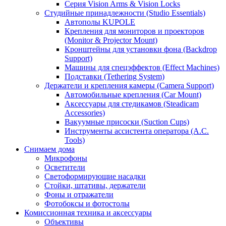
Серия Vision Arms & Vision Locks
Студийные принадлежности (Studio Essentials)
Автополы KUPOLE
Крепления для мониторов и проекторов
(Monitor & Projector Mount)
Кронштейны для установки фона (Backdrop
Support)
Машины для спецэффектов (Effect Machines)
Подставки (Tethering System)
Держатели и крепления камеры (Camera Support)
Автомобильные крепления (Car Mount)
Аксессуары для стедикамов (Steadicam
Accessories)
Вакуумные присоски (Suction Cups)
Инструменты ассистента оператора (A.C.
Tools)
Снимаем дома
Микрофоны
Осветители
Светоформирующие насадки
Стойки, штативы, держатели
Фоны и отражатели
Фотобоксы и фотостолы
Комиссионная техника и аксессуары
Объективы