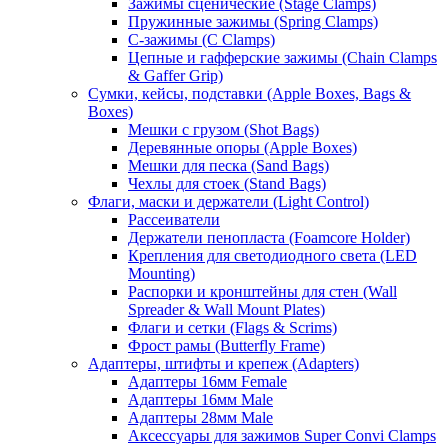
Зажимы сценические (Stage Clamps)
Пружинные зажимы (Spring Clamps)
С-зажимы (C Clamps)
Цепные и гафферские зажимы (Chain Clamps
& Gaffer Grip)
Сумки, кейсы, подставки (Apple Boxes, Bags &
Boxes)
Мешки с грузом (Shot Bags)
Деревянные опоры (Apple Boxes)
Мешки для песка (Sand Bags)
Чехлы для стоек (Stand Bags)
Флаги, маски и держатели (Light Control)
Рассеиватели
Держатели пенопласта (Foamcore Holder)
Крепления для светодиодного света (LED
Mounting)
Распорки и кронштейны для стен (Wall
Spreader & Wall Mount Plates)
Флаги и сетки (Flags & Scrims)
Фрост рамы (Butterfly Frame)
Адаптеры, штифты и крепеж (Adapters)
Адаптеры 16мм Female
Адаптеры 16мм Male
Адаптеры 28мм Male
Аксессуары для зажимов Super Convi Clamps