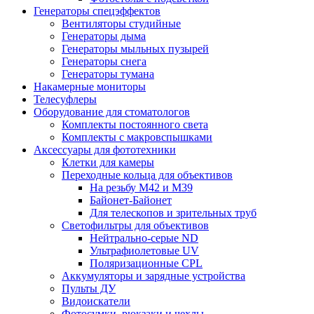
Генераторы спецэффектов
Вентиляторы студийные
Генераторы дыма
Генераторы мыльных пузырей
Генераторы снега
Генераторы тумана
Накамерные мониторы
Телесуфлеры
Оборудование для стоматологов
Комплекты постоянного света
Комплекты с макровспышками
Аксессуары для фототехники
Клетки для камеры
Переходные кольца для объективов
На резьбу М42 и М39
Байонет-Байонет
Для телескопов и зрительных труб
Светофильтры для объективов
Нейтрально-серые ND
Ультрафиолетовые UV
Поляризационные CPL
Аккумуляторы и зарядные устройства
Пульты ДУ
Видоискатели
Фотосумки, рюкзаки и чехлы