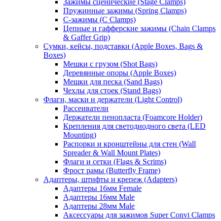
Зажимы сценические (Stage Clamps)
Пружинные зажимы (Spring Clamps)
С-зажимы (C Clamps)
Цепные и гафферские зажимы (Chain Clamps
& Gaffer Grip)
Сумки, кейсы, подставки (Apple Boxes, Bags &
Boxes)
Мешки с грузом (Shot Bags)
Деревянные опоры (Apple Boxes)
Мешки для песка (Sand Bags)
Чехлы для стоек (Stand Bags)
Флаги, маски и держатели (Light Control)
Рассеиватели
Держатели пенопласта (Foamcore Holder)
Крепления для светодиодного света (LED
Mounting)
Распорки и кронштейны для стен (Wall
Spreader & Wall Mount Plates)
Флаги и сетки (Flags & Scrims)
Фрост рамы (Butterfly Frame)
Адаптеры, штифты и крепеж (Adapters)
Адаптеры 16мм Female
Адаптеры 16мм Male
Адаптеры 28мм Male
Аксессуары для зажимов Super Convi Clamps