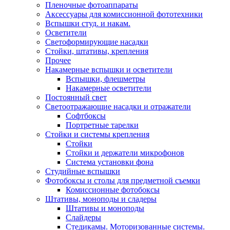
Пленочные фотоаппараты
Аксессуары для комиссионной фототехники
Вспышки студ. и накам.
Осветители
Светоформирующие насадки
Стойки, штативы, крепления
Прочее
Накамерные вспышки и осветители
Вспышки, флешметры
Накамерные осветители
Постоянный свет
Светоотражающие насадки и отражатели
Софтбоксы
Портретные тарелки
Стойки и системы крепления
Стойки
Стойки и держатели микрофонов
Система установки фона
Студийные вспышки
Фотобоксы и столы для предметной съемки
Комиссионные фотобоксы
Штативы, моноподы и сладеры
Штативы и моноподы
Слайдеры
Стедикамы. Моторизованные системы.