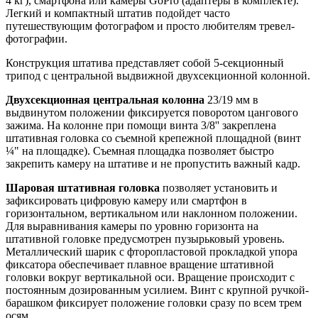
4 кг), смартфона или камеры GoPro (адаптеры в комплекте).
Легкий и компактный штатив подойдет часто
путешествующим фотографом и просто любителям тревел-
фотографии.
Конструкция штатива представляет собой 5-секционный
трипод с центральной выдвижной двухсекционной колонной.
Двухсекционная центральная колонна
23/19 мм в
выдвинутом положении фиксируется поворотом цангового
зажима. На колонне при помощи винта 3/8'' закреплена
штативная головка со съемной крепежной площадной (винт
¼" на площадке). Съемная площадка позволяет быстро
закрепить камеру на штативе и не пропустить важный кадр.
Шаровая штативная головка
позволяет установить и
зафиксировать цифровую камеру или смартфон в
горизонтальном, вертикальном или наклонном положении.
Для выравнивания камеры по уровню горизонта на
штативной головке предусмотрен пузырьковый уровень.
Металлический шарик с фторопластовой прокладкой упора
фиксатора обеспечивает плавное вращение штативной
головки вокруг вертикальной оси. Вращение происходит с
постоянным дозированным усилием. Винт с крупной ручкой-
барашком фиксирует положение головки сразу по всем трем
осям.