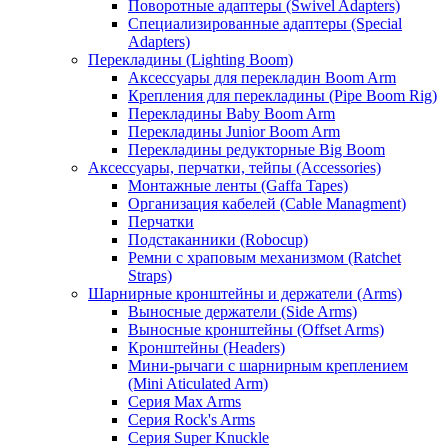
Поворотные адаптеры (Swivel Adapters)
Специализированные адаптеры (Special
Adapters)
Перекладины (Lighting Boom)
Аксессуары для перекладин Boom Arm
Крепления для перекладины (Pipe Boom Rig)
Перекладины Baby Boom Arm
Перекладины Junior Boom Arm
Перекладины редукторные Big Boom
Аксессуары, перчатки, тейпы (Accessories)
Монтажные ленты (Gaffa Tapes)
Организация кабелей (Cable Managment)
Перчатки
Подстаканники (Robocup)
Ремни с храповым механизмом (Ratchet
Straps)
Шарнирные кронштейны и держатели (Arms)
Выносные держатели (Side Arms)
Выносные кронштейны (Offset Arms)
Кронштейны (Headers)
Мини-рычаги с шарнирным креплением
(Mini Aticulated Arm)
Серия Max Arms
Серия Rock's Arms
Серия Super Knuckle