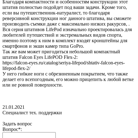
Благодаря компактности и особенностям конструкции этот
штатив полностью подойдет под ваши задачи. Кроме того,
если вы путешественник-натуралист, то благодаря
реверсивной конструкции ног данного штатива, вы сможете
производить съемки даже с максимально низких ракурсов, .
Вся серия штативов LifePod изначально проектировалась для
любителей путешествий и экстремальных видов спорта,
именно поэтому к ним в комплект входят кронштейны для
смартфонов и экшн камер типа GoPro.
Так же вам может пригодиться небольшой компактный
штатив Falcon Eyes LifePOD Flex-2:
https://falcon-eyes.ru/catalog/seriya-lifepod/shtativ-falcon-eyes-
lifepod-flex-2/
У него гибкие ноги с обрезиненным покрытием, что также
делает его всепогодным, его можно прицепить к любой ветке
или не ровной поверхности.
21.01.2021
Специалист тех. поддержки
Задать вопрос
Вопрос
*
: