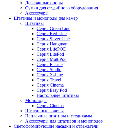
Деревянные опоры
Сумки для студийного оборудования
Аксессуары
Штативы и моноподы для камер
Штативы
Серия Green Line
Серия Red Line
Серия Silver Line
Серия Hangman
Серия LifePOD
Серия LitePod
Серия MultiPod
Серия R-Line
Серия Studio
Серия X-Line
Серия Travel
Серия Cinema
Серия Easy Pod
Настольные штативы
Моноподы
Серия Cinema
Штативные головы
Наплечные штативы и стедикамы
Аксессуары для штативов и моноподов
Светоформирующие насадки и отражатели