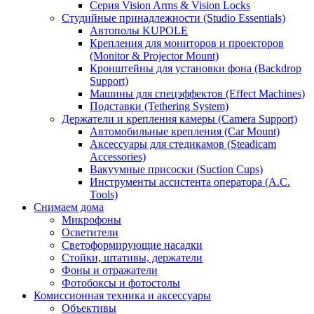
Серия Vision Arms & Vision Locks
Студийные принадлежности (Studio Essentials)
Автополы KUPOLE
Крепления для мониторов и проекторов
(Monitor & Projector Mount)
Кронштейны для установки фона (Backdrop
Support)
Машины для спецэффектов (Effect Machines)
Подставки (Tethering System)
Держатели и крепления камеры (Camera Support)
Автомобильные крепления (Car Mount)
Аксессуары для стедикамов (Steadicam
Accessories)
Вакуумные присоски (Suction Cups)
Инструменты ассистента оператора (A.C.
Tools)
Снимаем дома
Микрофоны
Осветители
Светоформирующие насадки
Стойки, штативы, держатели
Фоны и отражатели
Фотобоксы и фотостолы
Комиссионная техника и аксессуары
Объективы