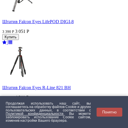
Штатив Falcon Eyes LifePOD DIGI-8
3 051 Р
3 390 Р
Штатив Falcon Eyes R-Line 821 BH
4 311 Р
4 790 Р
Продолжая использовать наш сайт, вы
соглашаетесь на обработку файлов Сookie и других
пользовательских данных, в соответствии с
Понятно
Политикой конфиденциальности
. Вы можете
заблокировать использование Cookie сайтом,
изменив настройки Вашего браузера.