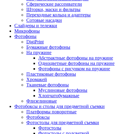
Сферические рассеиватели
Шторки, маски и фильтры
Переходные кольца и адаптеры
Сотовые насадки
Слайдеры и тележки
Микрофоны
Фотофоны
DigiPrint
Бумажные фотофоны
На пружине
Абстрактные фотофоны на пружине
Одноцветные фотофоны на пружине
Фотофоны с рисунком на пружине
Пластиковые фотофоны
Хромакей
Тканевые фотофоны
Муслиновые фотофоны
Хлопчатобумажные
Флизелиновые
Фотобоксы и столы для предметной съемки
Платформы поворотные
Фотобоксы
Фотостолы для предметной съемки
Фотостолы
Фотостолы с подсветкой