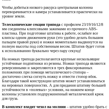
Чтобы добиться низкого ракурса центральная колонна
переворачивается и камера устанавливается практически на
уровне земли.
Телескопические секции трипода
с профилем 23/19/16/12/8
мм соединены клипсовыми зажимами из прочного ABS-
пластика. При подготовке штатива к работе, ослабьте все
клипсы одним движением руки (это удобно делать большим
пальцем правой руки) и ножки моментально выдвинутся на
полную высоты под собственным весом. Штатив будет готов
к использованию буквально через пару секунд!
На ножках трипода располагаются крупные нескользящие
устойчивые подпятники из резины. Ножки трипода являются
реверсивными и закрепляются в трех фиксированных
положениях при помощи металлического стопора –
достаточно слегка согнуть ножку и отвести стопор вбок.
Благодаря такой конструкции штатив может устанавливаться
на неровных поверхностях. А для придания штативу большей
устойчивости в «полевых» условиях, на нижнем конце
колонны установлен подпружиненный металлический крюк
для груза.
В комплект входит чехол на молнии
– штатив удобно брать с