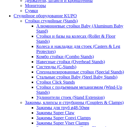
Держатели, штанги и кронштейны
Мониторы
Сумки
Студийное оборудование KUPO
Стойки студийные (Stands)
Алюминиевые стойки Baby (Aluminum Baby
Stand)
Стойки и базы на колесах (Roller & Floor
Stands)
Колеса и накладки для стоек (Casters & Leg
Protectors)
Комбо стойки (Combo Stands)
Навесные стойки (Overhead Stands)
Систенды (C-Stands)
Специализированные стойки (Special Stands)
Стальные стойки Baby (Steel Baby Stands)
Стойки Click Stands
Стойки с подъемным механизмом (Wind-Up
Stands)
Удлинители стоек (Stand Extension)
Зажимы, клипсы и струбцины (Couplers & Clamps)
Зажимы для труб ø48-50мм
Зажимы Super Claw
Зажимы Super Convi Clamps
Зажимы Super Viser Clamps