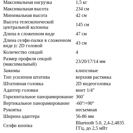
Максимальная нагрузка
1,5 кг
Максимальная высота
234 см
Минимальная высота
42 см
Высота телескопической
145 см
центральной колонны
Длина в сложенном виде
47 см
Длина селфи-палки в сложенном
43 см
виде (с 2D головой
Количество секций
4
Размер профиля секций
23/20/17/14 мм
(максимальный)
Зажимы
клипсовые
Тип усиления штатива
верхняя растяжка
Штативная головка
2D видеоголовка
Адаптер головки
винт 1/4"
Горизонтальное панорамирование
360˚
Вертикальное панорамирование
-60°/+90°
Рукоятка
несъемная
Ширина адаптера
56-86 мм
Bluetooth 5.0, 2,4-2,4835
Селфи кнопка
ГГц, до 2,5 мВт