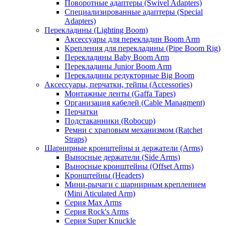
Поворотные адаптеры (Swivel Adapters)
Специализированные адаптеры (Special
Adapters)
Перекладины (Lighting Boom)
Аксессуары для перекладин Boom Arm
Крепления для перекладины (Pipe Boom Rig)
Перекладины Baby Boom Arm
Перекладины Junior Boom Arm
Перекладины редукторные Big Boom
Аксессуары, перчатки, тейпы (Accessories)
Монтажные ленты (Gaffa Tapes)
Организация кабелей (Cable Managment)
Перчатки
Подстаканники (Robocup)
Ремни с храповым механизмом (Ratchet
Straps)
Шарнирные кронштейны и держатели (Arms)
Выносные держатели (Side Arms)
Выносные кронштейны (Offset Arms)
Кронштейны (Headers)
Мини-рычаги с шарнирным креплением
(Mini Aticulated Arm)
Серия Max Arms
Серия Rock's Arms
Серия Super Knuckle