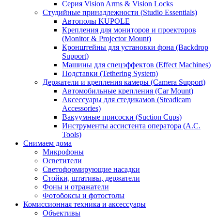
Серия Vision Arms & Vision Locks
Студийные принадлежности (Studio Essentials)
Автополы KUPOLE
Крепления для мониторов и проекторов
(Monitor & Projector Mount)
Кронштейны для установки фона (Backdrop
Support)
Машины для спецэффектов (Effect Machines)
Подставки (Tethering System)
Держатели и крепления камеры (Camera Support)
Автомобильные крепления (Car Mount)
Аксессуары для стедикамов (Steadicam
Accessories)
Вакуумные присоски (Suction Cups)
Инструменты ассистента оператора (A.C.
Tools)
Снимаем дома
Микрофоны
Осветители
Светоформирующие насадки
Стойки, штативы, держатели
Фоны и отражатели
Фотобоксы и фотостолы
Комиссионная техника и аксессуары
Объективы