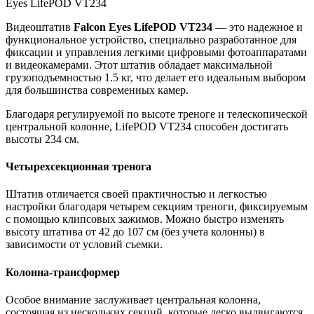
Eyes LifePOD VT234
Видеоштатив
Falcon Eyes LifePOD VT234
— это надежное и
функциональное устройство, специально разработанное для
фиксации и управления легкими цифровыми фотоаппаратами
и видеокамерами. Этот штатив обладает максимальной
грузоподъемностью 1.5 кг, что делает его идеальным выбором
для большинства современных камер.
Благодаря регулируемой по высоте треноге и телескопической
центральной колонне, LifePOD VT234 способен достигать
высоты 234 см.
Четырехсекционная тренога
Штатив отличается своей практичностью и легкостью
настройки благодаря четырем секциям треноги, фиксируемым
с помощью клипсовых зажимов. Можно быстро изменять
высоту штатива от 42 до 107 см (без учета колонны) в
зависимости от условий съемки.
Колонна-трансформер
Особое внимание заслуживает центральная колонна,
состоящая из нескольких секций, которые легко выдвигаются