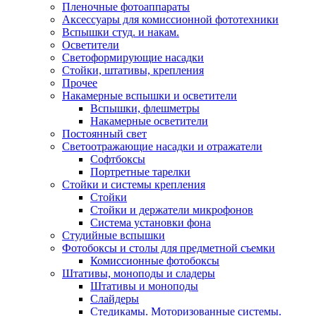
Пленочные фотоаппараты
Аксессуары для комиссионной фототехники
Вспышки студ. и накам.
Осветители
Светоформирующие насадки
Стойки, штативы, крепления
Прочее
Накамерные вспышки и осветители
Вспышки, флешметры
Накамерные осветители
Постоянный свет
Светоотражающие насадки и отражатели
Софтбоксы
Портретные тарелки
Стойки и системы крепления
Стойки
Стойки и держатели микрофонов
Система установки фона
Студийные вспышки
Фотобоксы и столы для предметной съемки
Комиссионные фотобоксы
Штативы, моноподы и сладеры
Штативы и моноподы
Слайдеры
Стедикамы. Моторизованные системы.