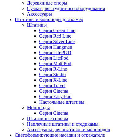
Деревянные опоры
Сумки для студийного оборудования
Аксессуары
Штативы и моноподы для камер
Штативы
Серия Green Line
Серия Red Line
Серия Silver Line
Серия Hangman
Серия LifePOD
Серия LitePod
Серия MultiPod
Серия R-Line
Серия Studio
Серия X-Line
Серия Travel
Серия Cinema
Серия Easy Pod
Настольные штативы
Моноподы
Серия Cinema
Штативные головы
Наплечные штативы и стедикамы
Аксессуары для штативов и моноподов
Светоформирующие насадки и отражатели