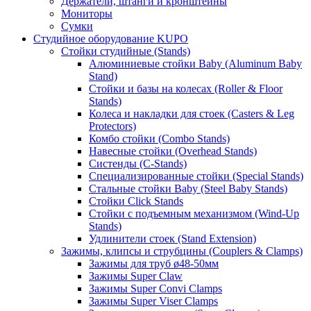
Держатели, штанги и кронштейны
Мониторы
Сумки
Студийное оборудование KUPO
Стойки студийные (Stands)
Алюминиевые стойки Baby (Aluminum Baby
Stand)
Стойки и базы на колесах (Roller & Floor
Stands)
Колеса и накладки для стоек (Casters & Leg
Protectors)
Комбо стойки (Combo Stands)
Навесные стойки (Overhead Stands)
Систенды (C-Stands)
Специализированные стойки (Special Stands)
Стальные стойки Baby (Steel Baby Stands)
Стойки Click Stands
Стойки с подъемным механизмом (Wind-Up
Stands)
Удлинители стоек (Stand Extension)
Зажимы, клипсы и струбцины (Couplers & Clamps)
Зажимы для труб ø48-50мм
Зажимы Super Claw
Зажимы Super Convi Clamps
Зажимы Super Viser Clamps