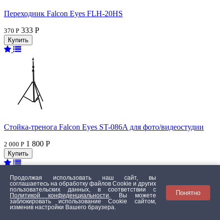
Переходник Falcon Eyes FLH-20HS
333 Р
370 Р
Стойка-тренога Falcon Eyes ST-086A для фото/видеостудии
1 800 Р
2 000 Р
Продолжая использовать наш сайт, вы
соглашаетесь на обработку файлов Сookie и других
пользовательских данных, в соответствии с
Понятно
Политикой конфиденциальности
. Вы можете
заблокировать использование Cookie сайтом,
изменив настройки Вашего браузера.