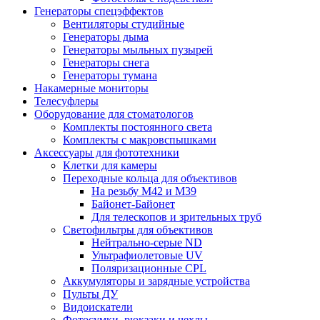
Генераторы спецэффектов
Вентиляторы студийные
Генераторы дыма
Генераторы мыльных пузырей
Генераторы снега
Генераторы тумана
Накамерные мониторы
Телесуфлеры
Оборудование для стоматологов
Комплекты постоянного света
Комплекты с макровспышками
Аксессуары для фототехники
Клетки для камеры
Переходные кольца для объективов
На резьбу М42 и М39
Байонет-Байонет
Для телескопов и зрительных труб
Светофильтры для объективов
Нейтрально-серые ND
Ультрафиолетовые UV
Поляризационные CPL
Аккумуляторы и зарядные устройства
Пульты ДУ
Видоискатели
Фотосумки, рюкзаки и чехлы