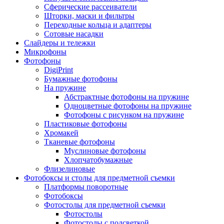
Сферические рассеиватели
Шторки, маски и фильтры
Переходные кольца и адаптеры
Сотовые насадки
Слайдеры и тележки
Микрофоны
Фотофоны
DigiPrint
Бумажные фотофоны
На пружине
Абстрактные фотофоны на пружине
Одноцветные фотофоны на пружине
Фотофоны с рисунком на пружине
Пластиковые фотофоны
Хромакей
Тканевые фотофоны
Муслиновые фотофоны
Хлопчатобумажные
Флизелиновые
Фотобоксы и столы для предметной съемки
Платформы поворотные
Фотобоксы
Фотостолы для предметной съемки
Фотостолы
Фотостолы с подсветкой