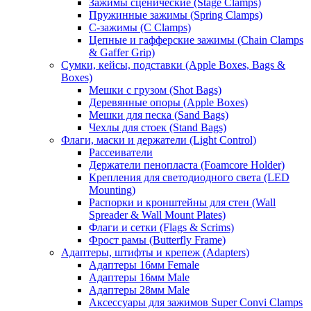
Зажимы сценические (Stage Clamps)
Пружинные зажимы (Spring Clamps)
С-зажимы (C Clamps)
Цепные и гафферские зажимы (Chain Clamps
& Gaffer Grip)
Сумки, кейсы, подставки (Apple Boxes, Bags &
Boxes)
Мешки с грузом (Shot Bags)
Деревянные опоры (Apple Boxes)
Мешки для песка (Sand Bags)
Чехлы для стоек (Stand Bags)
Флаги, маски и держатели (Light Control)
Рассеиватели
Держатели пенопласта (Foamcore Holder)
Крепления для светодиодного света (LED
Mounting)
Распорки и кронштейны для стен (Wall
Spreader & Wall Mount Plates)
Флаги и сетки (Flags & Scrims)
Фрост рамы (Butterfly Frame)
Адаптеры, штифты и крепеж (Adapters)
Адаптеры 16мм Female
Адаптеры 16мм Male
Адаптеры 28мм Male
Аксессуары для зажимов Super Convi Clamps