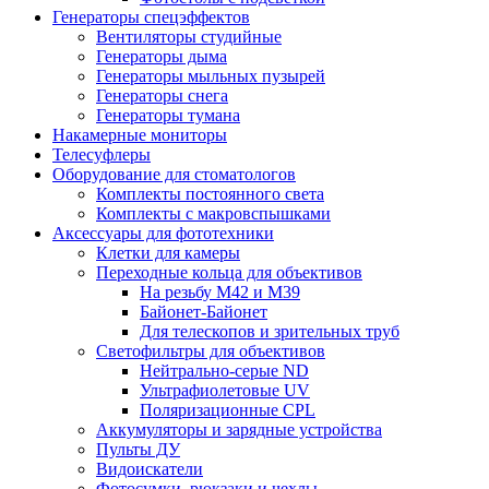
Генераторы спецэффектов
Вентиляторы студийные
Генераторы дыма
Генераторы мыльных пузырей
Генераторы снега
Генераторы тумана
Накамерные мониторы
Телесуфлеры
Оборудование для стоматологов
Комплекты постоянного света
Комплекты с макровспышками
Аксессуары для фототехники
Клетки для камеры
Переходные кольца для объективов
На резьбу М42 и М39
Байонет-Байонет
Для телескопов и зрительных труб
Светофильтры для объективов
Нейтрально-серые ND
Ультрафиолетовые UV
Поляризационные CPL
Аккумуляторы и зарядные устройства
Пульты ДУ
Видоискатели
Фотосумки, рюкзаки и чехлы