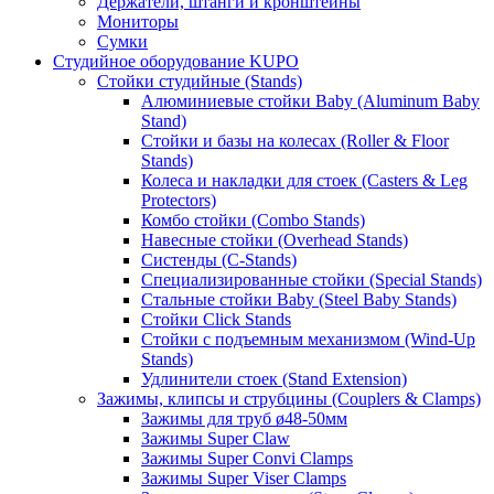
Держатели, штанги и кронштейны
Мониторы
Сумки
Студийное оборудование KUPO
Стойки студийные (Stands)
Алюминиевые стойки Baby (Aluminum Baby
Stand)
Стойки и базы на колесах (Roller & Floor
Stands)
Колеса и накладки для стоек (Casters & Leg
Protectors)
Комбо стойки (Combo Stands)
Навесные стойки (Overhead Stands)
Систенды (C-Stands)
Специализированные стойки (Special Stands)
Стальные стойки Baby (Steel Baby Stands)
Стойки Click Stands
Стойки с подъемным механизмом (Wind-Up
Stands)
Удлинители стоек (Stand Extension)
Зажимы, клипсы и струбцины (Couplers & Clamps)
Зажимы для труб ø48-50мм
Зажимы Super Claw
Зажимы Super Convi Clamps
Зажимы Super Viser Clamps