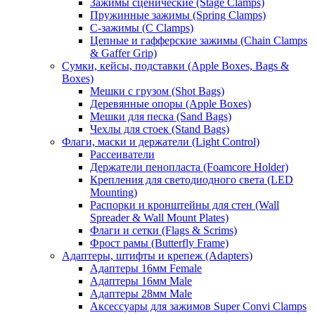
Зажимы сценические (Stage Clamps)
Пружинные зажимы (Spring Clamps)
С-зажимы (C Clamps)
Цепные и гафферские зажимы (Chain Clamps
& Gaffer Grip)
Сумки, кейсы, подставки (Apple Boxes, Bags &
Boxes)
Мешки с грузом (Shot Bags)
Деревянные опоры (Apple Boxes)
Мешки для песка (Sand Bags)
Чехлы для стоек (Stand Bags)
Флаги, маски и держатели (Light Control)
Рассеиватели
Держатели пенопласта (Foamcore Holder)
Крепления для светодиодного света (LED
Mounting)
Распорки и кронштейны для стен (Wall
Spreader & Wall Mount Plates)
Флаги и сетки (Flags & Scrims)
Фрост рамы (Butterfly Frame)
Адаптеры, штифты и крепеж (Adapters)
Адаптеры 16мм Female
Адаптеры 16мм Male
Адаптеры 28мм Male
Аксессуары для зажимов Super Convi Clamps