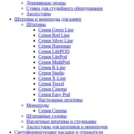
Деревянные опоры
Сумки для студийного оборудования
Аксессуары
Штативы и моноподы для камер
Штативы
Серия Green Line
Серия Red Line
Серия Silver Line
Серия Hangman
Серия LifePOD
Серия LitePod
Серия MultiPod
Серия R-Line
Серия Studio
Серия X-Line
Серия Travel
Серия Cinema
Серия Easy Pod
Настольные штативы
Моноподы
Серия Cinema
Штативные головы
Наплечные штативы и стедикамы
Аксессуары для штативов и моноподов
Светоформирующие насадки и отражатели