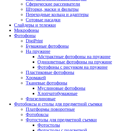
Сферические рассеиватели
Шторки, маски и фильтры
Переходные кольца и адаптеры
Сотовые насадки
Слайдеры и тележки
Микрофоны
Фотофоны
DigiPrint
Бумажные фотофоны
На пружине
Абстрактные фотофоны на пружине
Одноцветные фотофоны на пружине
Фотофоны с рисунком на пружине
Пластиковые фотофоны
Хромакей
Тканевые фотофоны
Муслиновые фотофоны
Хлопчатобумажные
Флизелиновые
Фотобоксы и столы для предметной съемки
Платформы поворотные
Фотобоксы
Фотостолы для предметной съемки
Фотостолы
Фотостолы с подсветкой