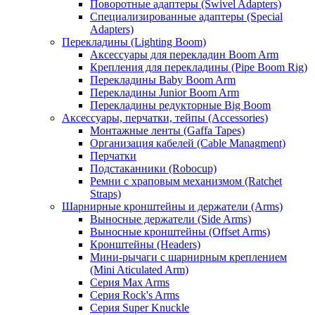
Поворотные адаптеры (Swivel Adapters)
Специализированные адаптеры (Special
Adapters)
Перекладины (Lighting Boom)
Аксессуары для перекладин Boom Arm
Крепления для перекладины (Pipe Boom Rig)
Перекладины Baby Boom Arm
Перекладины Junior Boom Arm
Перекладины редукторные Big Boom
Аксессуары, перчатки, тейпы (Accessories)
Монтажные ленты (Gaffa Tapes)
Организация кабелей (Cable Managment)
Перчатки
Подстаканники (Robocup)
Ремни с храповым механизмом (Ratchet
Straps)
Шарнирные кронштейны и держатели (Arms)
Выносные держатели (Side Arms)
Выносные кронштейны (Offset Arms)
Кронштейны (Headers)
Мини-рычаги с шарнирным креплением
(Mini Aticulated Arm)
Серия Max Arms
Серия Rock's Arms
Серия Super Knuckle