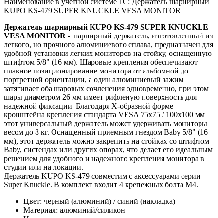
Наименование в учётной системе 1С: Держатель шарнирный
KUPO KS-479 SUPER KNUCKLE VESA MONITOR
Держатель шарнирный KUPO KS-479 SUPER KNUCKLE
VESA MONITOR
- шарнирный держатель, изготовленный из
легкого, но прочного алюминиевого сплава, предназначен для
удобной установки легких мониторов на стойку, оснащенную
штифтом 5/8" (16 мм). Шаровые крепления обеспечивают
плавное позиционирование монитора от альбомной до
портретной ориентации, а один алюминиевый зажим
затягивает оба шаровых сочленения одновременно, при этом
шары диаметром 26 мм имеет рифленую поверхность для
надежной фиксации. Благодаря X-образной форме
кронштейна крепления стандарта VESA 75x75 / 100x100 мм
этот универсальный держатель может удерживать мониторы
весом до 8 кг. Оснащенный приемным гнездом Baby 5/8" (16
мм), этот держатель можно закрепить на стойках со штифтом
Baby, систендах или других опорах, что делает его идеальным
решением для удобного и надежного крепления монитора в
студии или на локации.
Держатель KUPO KS-479 совместим с аксессуарами серии
Super Knuckle. В комплект входит 4 крепежных болта M4.
Цвет: черный (алюминий) / синий (накладка)
Материал: алюминий/силикон