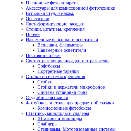
Пленочные фотоаппараты
Аксессуары для комиссионной фототехники
Вспышки студ. и накам.
Осветители
Светоформирующие насадки
Стойки, штативы, крепления
Прочее
Накамерные вспышки и осветители
Вспышки, флешметры
Накамерные осветители
Постоянный свет
Светоотражающие насадки и отражатели
Софтбоксы
Портретные тарелки
Стойки и системы крепления
Стойки
Стойки и держатели микрофонов
Система установки фона
Студийные вспышки
Фотобоксы и столы для предметной съемки
Комиссионные фотобоксы
Штативы, моноподы и сладеры
Штативы и моноподы
Слайдеры
Стедикамы. Моторизованные системы.