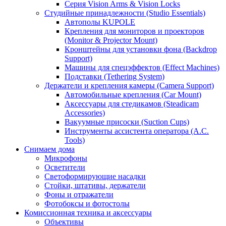
Серия Vision Arms & Vision Locks
Студийные принадлежности (Studio Essentials)
Автополы KUPOLE
Крепления для мониторов и проекторов
(Monitor & Projector Mount)
Кронштейны для установки фона (Backdrop
Support)
Машины для спецэффектов (Effect Machines)
Подставки (Tethering System)
Держатели и крепления камеры (Camera Support)
Автомобильные крепления (Car Mount)
Аксессуары для стедикамов (Steadicam
Accessories)
Вакуумные присоски (Suction Cups)
Инструменты ассистента оператора (A.C.
Tools)
Снимаем дома
Микрофоны
Осветители
Светоформирующие насадки
Стойки, штативы, держатели
Фоны и отражатели
Фотобоксы и фотостолы
Комиссионная техника и аксессуары
Объективы