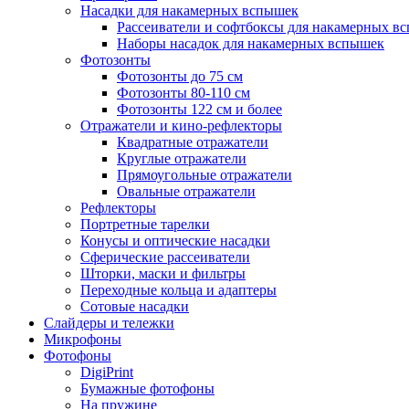
Насадки для накамерных вспышек
Рассеиватели и софтбоксы для накамерных в
Наборы насадок для накамерных вспышек
Фотозонты
Фотозонты до 75 см
Фотозонты 80-110 см
Фотозонты 122 см и более
Отражатели и кино-рефлекторы
Квадратные отражатели
Круглые отражатели
Прямоугольные отражатели
Овальные отражатели
Рефлекторы
Портретные тарелки
Конусы и оптические насадки
Сферические рассеиватели
Шторки, маски и фильтры
Переходные кольца и адаптеры
Сотовые насадки
Слайдеры и тележки
Микрофоны
Фотофоны
DigiPrint
Бумажные фотофоны
На пружине