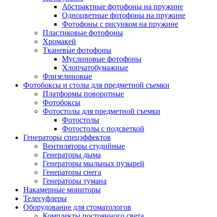
Абстрактные фотофоны на пружине
Одноцветные фотофоны на пружине
Фотофоны с рисунком на пружине
Пластиковые фотофоны
Хромакей
Тканевые фотофоны
Муслиновые фотофоны
Хлопчатобумажные
Флизелиновые
Фотобоксы и столы для предметной съемки
Платформы поворотные
Фотобоксы
Фотостолы для предметной съемки
Фотостолы
Фотостолы с подсветкой
Генераторы спецэффектов
Вентиляторы студийные
Генераторы дыма
Генераторы мыльных пузырей
Генераторы снега
Генераторы тумана
Накамерные мониторы
Телесуфлеры
Оборудование для стоматологов
Комплекты постоянного света