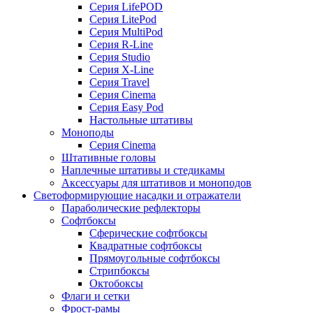
Серия LifePOD
Серия LitePod
Серия MultiPod
Серия R-Line
Серия Studio
Серия X-Line
Серия Travel
Серия Cinema
Серия Easy Pod
Настольные штативы
Моноподы
Серия Cinema
Штативные головы
Наплечные штативы и стедикамы
Аксессуары для штативов и моноподов
Светоформирующие насадки и отражатели
Параболические рефлекторы
Софтбоксы
Сферические софтбоксы
Квадратные софтбоксы
Прямоугольные софтбоксы
Стрипбоксы
Октобоксы
Флаги и сетки
Фрост-рамы