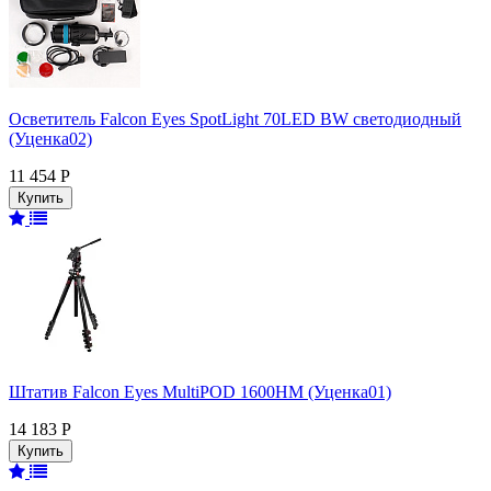
Осветитель Falcon Eyes SpotLight 70LED BW светодиодный
(Уценка02)
11 454 Р
Штатив Falcon Eyes MultiPOD 1600HM (Уценка01)
14 183 Р