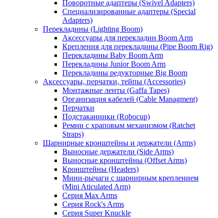
Поворотные адаптеры (Swivel Adapters)
Специализированные адаптеры (Special
Adapters)
Перекладины (Lighting Boom)
Аксессуары для перекладин Boom Arm
Крепления для перекладины (Pipe Boom Rig)
Перекладины Baby Boom Arm
Перекладины Junior Boom Arm
Перекладины редукторные Big Boom
Аксессуары, перчатки, тейпы (Accessories)
Монтажные ленты (Gaffa Tapes)
Организация кабелей (Cable Managment)
Перчатки
Подстаканники (Robocup)
Ремни с храповым механизмом (Ratchet
Straps)
Шарнирные кронштейны и держатели (Arms)
Выносные держатели (Side Arms)
Выносные кронштейны (Offset Arms)
Кронштейны (Headers)
Мини-рычаги с шарнирным креплением
(Mini Aticulated Arm)
Серия Max Arms
Серия Rock's Arms
Серия Super Knuckle