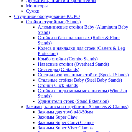
Держатели, штанги и кронштейны
Мониторы
Сумки
Студийное оборудование KUPO
Стойки студийные (Stands)
Алюминиевые стойки Baby (Aluminum Baby
Stand)
Стойки и базы на колесах (Roller & Floor
Stands)
Колеса и накладки для стоек (Casters & Leg
Protectors)
Комбо стойки (Combo Stands)
Навесные стойки (Overhead Stands)
Систенды (C-Stands)
Специализированные стойки (Special Stands)
Стальные стойки Baby (Steel Baby Stands)
Стойки Click Stands
Стойки с подъемным механизмом (Wind-Up
Stands)
Удлинители стоек (Stand Extension)
Зажимы, клипсы и струбцины (Couplers & Clamps)
Зажимы для труб ø48-50мм
Зажимы Super Claw
Зажимы Super Convi Clamps
Зажимы Super Viser Clamps