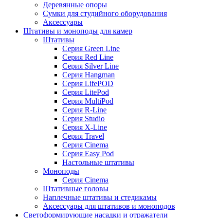
Деревянные опоры
Сумки для студийного оборудования
Аксессуары
Штативы и моноподы для камер
Штативы
Серия Green Line
Серия Red Line
Серия Silver Line
Серия Hangman
Серия LifePOD
Серия LitePod
Серия MultiPod
Серия R-Line
Серия Studio
Серия X-Line
Серия Travel
Серия Cinema
Серия Easy Pod
Настольные штативы
Моноподы
Серия Cinema
Штативные головы
Наплечные штативы и стедикамы
Аксессуары для штативов и моноподов
Светоформирующие насадки и отражатели