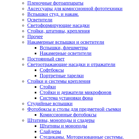
Пленочные фотоаппараты
Аксессуары для комиссионной фототехники
Вспышки студ. и накам.
Осветители
Светоформирующие насадки
Стойки, штативы, крепления
Прочее
Накамерные вспышки и осветители
Вспышки, флешметры
Накамерные осветители
Постоянный свет
Светоотражающие насадки и отражатели
Софтбоксы
Портретные тарелки
Стойки и системы крепления
Стойки
Стойки и держатели микрофонов
Система установки фона
Студийные вспышки
Фотобоксы и столы для предметной съемки
Комиссионные фотобоксы
Штативы, моноподы и сладеры
Штативы и моноподы
Слайдеры
Стедикамы. Моторизованные системы.