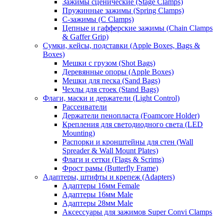
Зажимы сценические (Stage Clamps)
Пружинные зажимы (Spring Clamps)
С-зажимы (C Clamps)
Цепные и гафферские зажимы (Chain Clamps
& Gaffer Grip)
Сумки, кейсы, подставки (Apple Boxes, Bags &
Boxes)
Мешки с грузом (Shot Bags)
Деревянные опоры (Apple Boxes)
Мешки для песка (Sand Bags)
Чехлы для стоек (Stand Bags)
Флаги, маски и держатели (Light Control)
Рассеиватели
Держатели пенопласта (Foamcore Holder)
Крепления для светодиодного света (LED
Mounting)
Распорки и кронштейны для стен (Wall
Spreader & Wall Mount Plates)
Флаги и сетки (Flags & Scrims)
Фрост рамы (Butterfly Frame)
Адаптеры, штифты и крепеж (Adapters)
Адаптеры 16мм Female
Адаптеры 16мм Male
Адаптеры 28мм Male
Аксессуары для зажимов Super Convi Clamps