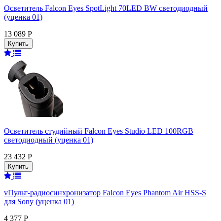
Осветитель Falcon Eyes SpotLight 70LED BW светодиодный
(уценка 01)
13 089 Р
Осветитель студийный Falcon Eyes Studio LED 100RGB
светодиодный (уценка 01)
23 432 Р
vПульт-радиосинхронизатор Falcon Eyes Phantom Air HSS-S
для Sony (уценка 01)
4 377 Р