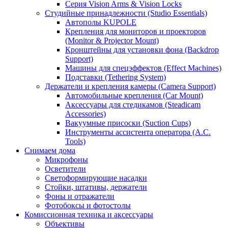
Серия Vision Arms & Vision Locks
Студийные принадлежности (Studio Essentials)
Автополы KUPOLE
Крепления для мониторов и проекторов
(Monitor & Projector Mount)
Кронштейны для установки фона (Backdrop
Support)
Машины для спецэффектов (Effect Machines)
Подставки (Tethering System)
Держатели и крепления камеры (Camera Support)
Автомобильные крепления (Car Mount)
Аксессуары для стедикамов (Steadicam
Accessories)
Вакуумные присоски (Suction Cups)
Инструменты ассистента оператора (A.C.
Tools)
Снимаем дома
Микрофоны
Осветители
Светоформирующие насадки
Стойки, штативы, держатели
Фоны и отражатели
Фотобоксы и фотостолы
Комиссионная техника и аксессуары
Объективы