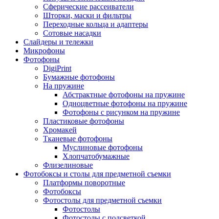
Сферические рассеиватели
Шторки, маски и фильтры
Переходные кольца и адаптеры
Сотовые насадки
Слайдеры и тележки
Микрофоны
Фотофоны
DigiPrint
Бумажные фотофоны
На пружине
Абстрактные фотофоны на пружине
Одноцветные фотофоны на пружине
Фотофоны с рисунком на пружине
Пластиковые фотофоны
Хромакей
Тканевые фотофоны
Муслиновые фотофоны
Хлопчатобумажные
Флизелиновые
Фотобоксы и столы для предметной съемки
Платформы поворотные
Фотобоксы
Фотостолы для предметной съемки
Фотостолы
Фотостолы с подсветкой