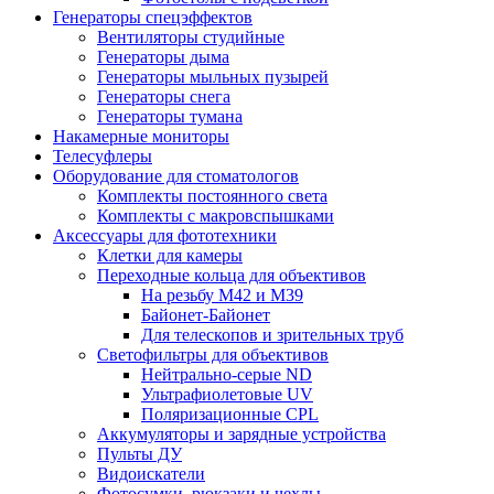
Генераторы спецэффектов
Вентиляторы студийные
Генераторы дыма
Генераторы мыльных пузырей
Генераторы снега
Генераторы тумана
Накамерные мониторы
Телесуфлеры
Оборудование для стоматологов
Комплекты постоянного света
Комплекты с макровспышками
Аксессуары для фототехники
Клетки для камеры
Переходные кольца для объективов
На резьбу М42 и М39
Байонет-Байонет
Для телескопов и зрительных труб
Светофильтры для объективов
Нейтрально-серые ND
Ультрафиолетовые UV
Поляризационные CPL
Аккумуляторы и зарядные устройства
Пульты ДУ
Видоискатели
Фотосумки, рюкзаки и чехлы