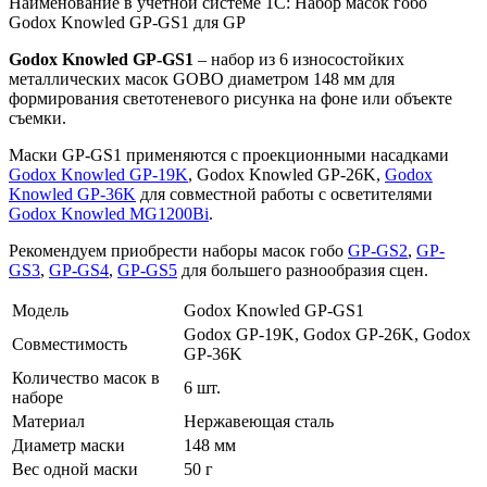
Наименование в учётной системе 1С: Набор масок гобо
Godox Knowled GP-GS1 для GP
Godox Knowled GP-GS1
– набор из 6 износостойких
металлических масок GOBO диаметром 148 мм для
формирования светотеневого рисунка на фоне или объекте
съемки.
Маски GP-GS1 применяются с проекционными насадками
Godox Knowled GP-19K
, Godox Knowled GP-26K,
Godox
Knowled GP-36K
для совместной работы с осветителями
Godox Knowled MG1200Bi
.
Рекомендуем приобрести наборы масок гобо
GP-GS2
,
GP-
GS3
,
GP-GS4
,
GP-GS5
для большего разнообразия сцен.
Модель
Godox Knowled GP-GS1
Godox GP-19K, Godox GP-26K, Godox
Совместимость
GP-36K
Количество масок в
6 шт.
наборе
Материал
Нержавеющая сталь
Диаметр маски
148 мм
Вес одной маски
50 г