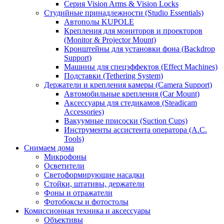
Серия Vision Arms & Vision Locks
Студийные принадлежности (Studio Essentials)
Автополы KUPOLE
Крепления для мониторов и проекторов
(Monitor & Projector Mount)
Кронштейны для установки фона (Backdrop
Support)
Машины для спецэффектов (Effect Machines)
Подставки (Tethering System)
Держатели и крепления камеры (Camera Support)
Автомобильные крепления (Car Mount)
Аксессуары для стедикамов (Steadicam
Accessories)
Вакуумные присоски (Suction Cups)
Инструменты ассистента оператора (A.C.
Tools)
Снимаем дома
Микрофоны
Осветители
Светоформирующие насадки
Стойки, штативы, держатели
Фоны и отражатели
Фотобоксы и фотостолы
Комиссионная техника и аксессуары
Объективы