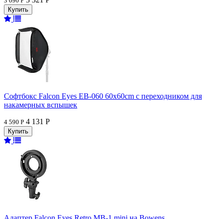
3 690 Р
Софтбокс Falcon Eyes EB-060 60x60cm с переходником для
накамерных вспышек
4 131 Р
4 590 Р
Адаптер Falcon Eyes Retro MB-1 mini на Bowens