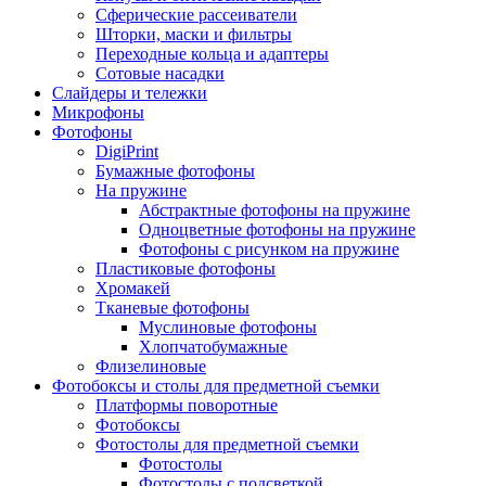
Сферические рассеиватели
Шторки, маски и фильтры
Переходные кольца и адаптеры
Сотовые насадки
Слайдеры и тележки
Микрофоны
Фотофоны
DigiPrint
Бумажные фотофоны
На пружине
Абстрактные фотофоны на пружине
Одноцветные фотофоны на пружине
Фотофоны с рисунком на пружине
Пластиковые фотофоны
Хромакей
Тканевые фотофоны
Муслиновые фотофоны
Хлопчатобумажные
Флизелиновые
Фотобоксы и столы для предметной съемки
Платформы поворотные
Фотобоксы
Фотостолы для предметной съемки
Фотостолы
Фотостолы с подсветкой