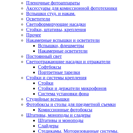
Пленочные фотоаппараты
Аксессуары для комиссионной фототехники
Вспышки студ. и накам.
Осветители
Светоформирующие насадки
Стойки, штативы, крепления
Прочее
Накамерные вспышки и осветители
Вспышки, флешметры
Накамерные осветители
Постоянный свет
Светоотражающие насадки и отражатели
Софтбоксы
Портретные тарелки
Стойки и системы крепления
Стойки
Стойки и держатели микрофонов
Система установки фона
Студийные вспышки
Фотобоксы и столы для предметной съемки
Комиссионные фотобоксы
Штативы, моноподы и сладеры
Штативы и моноподы
Слайдеры
Стедикамы. Моторизованные системы.