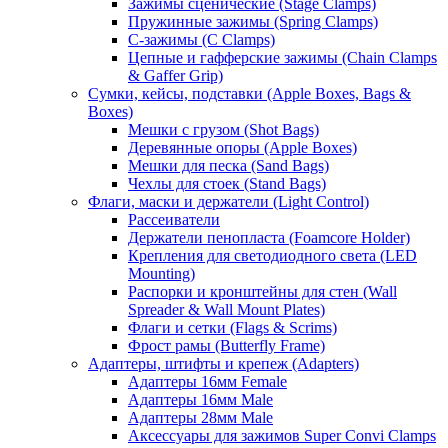
Зажимы сценические (Stage Clamps)
Пружинные зажимы (Spring Clamps)
С-зажимы (C Clamps)
Цепные и гафферские зажимы (Chain Clamps
& Gaffer Grip)
Сумки, кейсы, подставки (Apple Boxes, Bags &
Boxes)
Мешки с грузом (Shot Bags)
Деревянные опоры (Apple Boxes)
Мешки для песка (Sand Bags)
Чехлы для стоек (Stand Bags)
Флаги, маски и держатели (Light Control)
Рассеиватели
Держатели пенопласта (Foamcore Holder)
Крепления для светодиодного света (LED
Mounting)
Распорки и кронштейны для стен (Wall
Spreader & Wall Mount Plates)
Флаги и сетки (Flags & Scrims)
Фрост рамы (Butterfly Frame)
Адаптеры, штифты и крепеж (Adapters)
Адаптеры 16мм Female
Адаптеры 16мм Male
Адаптеры 28мм Male
Аксессуары для зажимов Super Convi Clamps