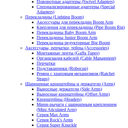
Поворотные адаптеры (Swivel Adapters)
Специализированные адаптеры (Special
Adapters)
Перекладины (Lighting Boom)
Аксессуары для перекладин Boom Arm
Крепления для перекладины (Pipe Boom Rig)
Перекладины Baby Boom Arm
Перекладины Junior Boom Arm
Перекладины редукторные Big Boom
Аксессуары, перчатки, тейпы (Accessories)
Монтажные ленты (Gaffa Tapes)
Организация кабелей (Cable Managment)
Перчатки
Подстаканники (Robocup)
Ремни с храповым механизмом (Ratchet
Straps)
Шарнирные кронштейны и держатели (Arms)
Выносные держатели (Side Arms)
Выносные кронштейны (Offset Arms)
Кронштейны (Headers)
Мини-рычаги с шарнирным креплением
(Mini Aticulated Arm)
Серия Max Arms
Серия Rock's Arms
Серия Super Knuckle