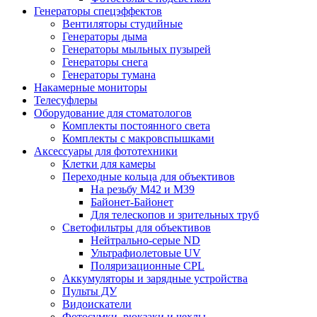
Генераторы спецэффектов
Вентиляторы студийные
Генераторы дыма
Генераторы мыльных пузырей
Генераторы снега
Генераторы тумана
Накамерные мониторы
Телесуфлеры
Оборудование для стоматологов
Комплекты постоянного света
Комплекты с макровспышками
Аксессуары для фототехники
Клетки для камеры
Переходные кольца для объективов
На резьбу М42 и М39
Байонет-Байонет
Для телескопов и зрительных труб
Светофильтры для объективов
Нейтрально-серые ND
Ультрафиолетовые UV
Поляризационные CPL
Аккумуляторы и зарядные устройства
Пульты ДУ
Видоискатели
Фотосумки, рюкзаки и чехлы