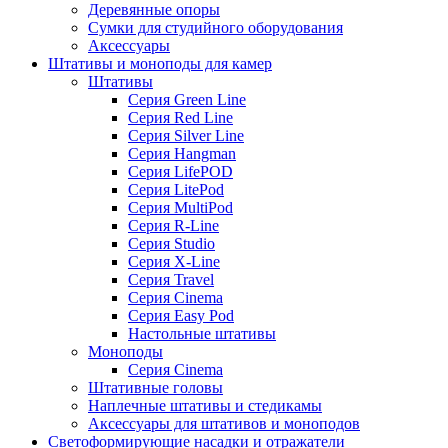
Деревянные опоры
Сумки для студийного оборудования
Аксессуары
Штативы и моноподы для камер
Штативы
Серия Green Line
Серия Red Line
Серия Silver Line
Серия Hangman
Серия LifePOD
Серия LitePod
Серия MultiPod
Серия R-Line
Серия Studio
Серия X-Line
Серия Travel
Серия Cinema
Серия Easy Pod
Настольные штативы
Моноподы
Серия Cinema
Штативные головы
Наплечные штативы и стедикамы
Аксессуары для штативов и моноподов
Светоформирующие насадки и отражатели