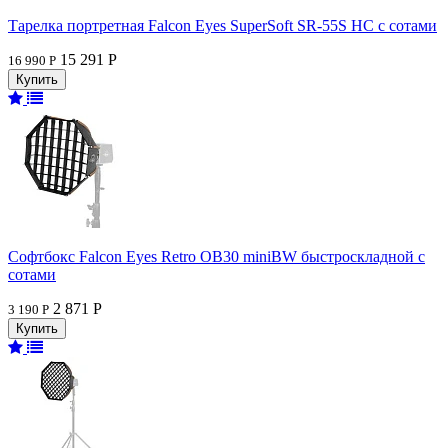
Тарелка портретная Falcon Eyes SuperSoft SR-55S HC c сотами
15 291 Р
16 990 Р
Софтбокс Falcon Eyes Retro OB30 miniBW быстроскладной с
сотами
2 871 Р
3 190 Р