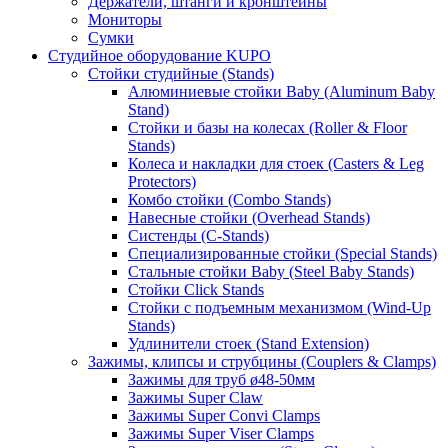
Держатели, штанги и кронштейны
Мониторы
Сумки
Студийное оборудование KUPO
Стойки студийные (Stands)
Алюминиевые стойки Baby (Aluminum Baby
Stand)
Стойки и базы на колесах (Roller & Floor
Stands)
Колеса и накладки для стоек (Casters & Leg
Protectors)
Комбо стойки (Combo Stands)
Навесные стойки (Overhead Stands)
Систенды (C-Stands)
Специализированные стойки (Special Stands)
Стальные стойки Baby (Steel Baby Stands)
Стойки Click Stands
Стойки с подъемным механизмом (Wind-Up
Stands)
Удлинители стоек (Stand Extension)
Зажимы, клипсы и струбцины (Couplers & Clamps)
Зажимы для труб ø48-50мм
Зажимы Super Claw
Зажимы Super Convi Clamps
Зажимы Super Viser Clamps