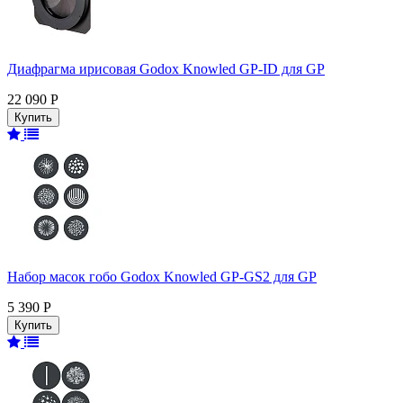
Диафрагма ирисовая Godox Knowled GP-ID для GP
22 090 Р
Набор масок гобо Godox Knowled GP-GS2 для GP
5 390 Р