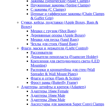
Зажимы сценические (Stage Clamps)
Пружинные зажимы (Spring Clamps)
С-зажимы (C Clamps)
Цепные и гафферские зажимы (Chain Clamps
& Gaffer Grip)
Сумки, кейсы, подставки (Apple Boxes, Bags &
Boxes)
Мешки с грузом (Shot Bags)
Деревянные опоры (Apple Boxes)
Мешки для песка (Sand Bags)
Чехлы для стоек (Stand Bags)
Флаги, маски и держатели (Light Control)
Рассеиватели
Держатели пенопласта (Foamcore Holder)
Крепления для светодиодного света (LED
Mounting)
Распорки и кронштейны для стен (Wall
Spreader & Wall Mount Plates)
Флаги и сетки (Flags & Scrims)
Фрост рамы (Butterfly Frame)
Адаптеры, штифты и крепеж (Adapters)
Адаптеры 16мм Female
Адаптеры 16мм Male
Адаптеры 28мм Male
Аксессуары для зажимов Super Convi Clamps