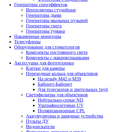
Генераторы спецэффектов
Вентиляторы студийные
Генераторы дыма
Генераторы мыльных пузырей
Генераторы снега
Генераторы тумана
Накамерные мониторы
Телесуфлеры
Оборудование для стоматологов
Комплекты постоянного света
Комплекты с макровспышками
Аксессуары для фототехники
Клетки для камеры
Переходные кольца для объективов
На резьбу М42 и М39
Байонет-Байонет
Для телескопов и зрительных труб
Светофильтры для объективов
Нейтрально-серые ND
Ультрафиолетовые UV
Поляризационные CPL
Аккумуляторы и зарядные устройства
Пульты ДУ
Видоискатели
Фотосумки, рюкзаки и чехлы