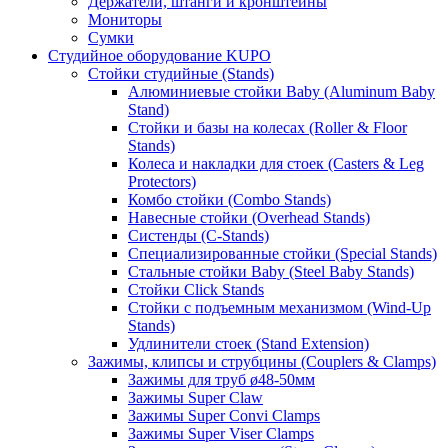
Держатели, штанги и кронштейны
Мониторы
Сумки
Студийное оборудование KUPO
Стойки студийные (Stands)
Алюминиевые стойки Baby (Aluminum Baby
Stand)
Стойки и базы на колесах (Roller & Floor
Stands)
Колеса и накладки для стоек (Casters & Leg
Protectors)
Комбо стойки (Combo Stands)
Навесные стойки (Overhead Stands)
Систенды (C-Stands)
Специализированные стойки (Special Stands)
Стальные стойки Baby (Steel Baby Stands)
Стойки Click Stands
Стойки с подъемным механизмом (Wind-Up
Stands)
Удлинители стоек (Stand Extension)
Зажимы, клипсы и струбцины (Couplers & Clamps)
Зажимы для труб ø48-50мм
Зажимы Super Claw
Зажимы Super Convi Clamps
Зажимы Super Viser Clamps