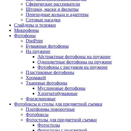
Сферические рассеиватели
Шторки, маски и фильтры
Переходные кольца и адаптеры
Сотовые насадки
Слайдеры и тележки
Микрофоны
Фотофоны
DigiPrint
Бумажные фотофоны
На пружине
Абстрактные фотофоны на пружине
Одноцветные фотофоны на пружине
Фотофоны с рисунком на пружине
Пластиковые фотофоны
Хромакей
Тканевые фотофоны
Муслиновые фотофоны
Хлопчатобумажные
Флизелиновые
Фотобоксы и столы для предметной съемки
Платформы поворотные
Фотобоксы
Фотостолы для предметной съемки
Фотостолы
Фотостолы с подсветкой