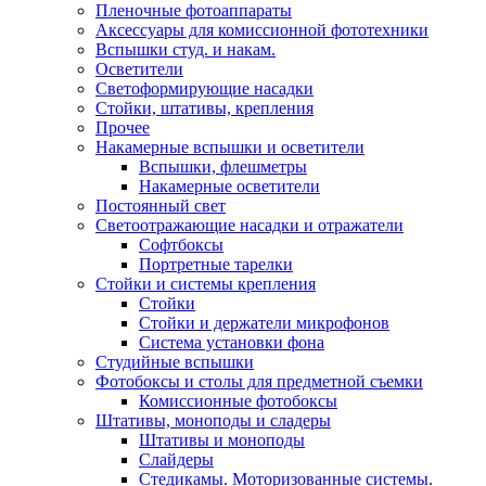
Пленочные фотоаппараты
Аксессуары для комиссионной фототехники
Вспышки студ. и накам.
Осветители
Светоформирующие насадки
Стойки, штативы, крепления
Прочее
Накамерные вспышки и осветители
Вспышки, флешметры
Накамерные осветители
Постоянный свет
Светоотражающие насадки и отражатели
Софтбоксы
Портретные тарелки
Стойки и системы крепления
Стойки
Стойки и держатели микрофонов
Система установки фона
Студийные вспышки
Фотобоксы и столы для предметной съемки
Комиссионные фотобоксы
Штативы, моноподы и сладеры
Штативы и моноподы
Слайдеры
Стедикамы. Моторизованные системы.