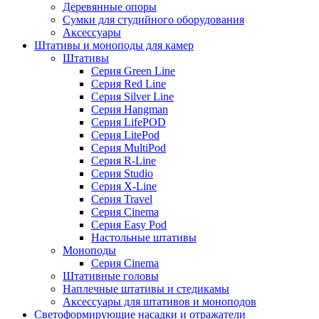
Деревянные опоры
Сумки для студийного оборудования
Аксессуары
Штативы и моноподы для камер
Штативы
Серия Green Line
Серия Red Line
Серия Silver Line
Серия Hangman
Серия LifePOD
Серия LitePod
Серия MultiPod
Серия R-Line
Серия Studio
Серия X-Line
Серия Travel
Серия Cinema
Серия Easy Pod
Настольные штативы
Моноподы
Серия Cinema
Штативные головы
Наплечные штативы и стедикамы
Аксессуары для штативов и моноподов
Светоформирующие насадки и отражатели