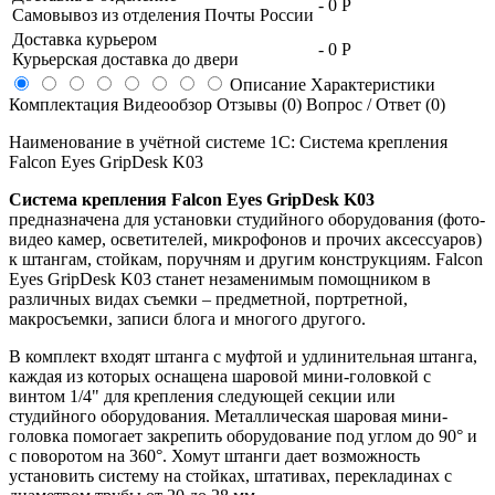
-
0 Р
Самовывоз из отделения Почты России
Доставка курьером
-
0 Р
Курьерская доставка до двери
Описание
Характеристики
Комплектация
Видеообзор
Отзывы (0)
Вопрос / Ответ (0)
Наименование в учётной системе 1С: Система крепления
Falcon Eyes GripDesk K03
Система крепления Falcon Eyes GripDesk K03
предназначена для установки студийного оборудования (фото-
видео камер, осветителей, микрофонов и прочих аксессуаров)
к штангам, стойкам, поручням и другим конструкциям. Falcon
Eyes GripDesk K03 станет незаменимым помощником в
различных видах съемки – предметной, портретной,
макросъемки, записи блога и многого другого.
В комплект входят штанга с муфтой и удлинительная штанга,
каждая из которых оснащена шаровой мини-головкой с
винтом 1/4" для крепления следующей секции или
студийного оборудования. Металлическая шаровая мини-
головка помогает закрепить оборудование под углом до 90° и
с поворотом на 360°. Хомут штанги дает возможность
установить систему на стойках, штативах, перекладинах с