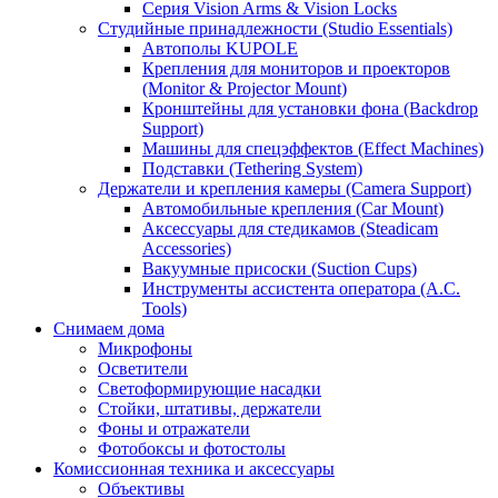
Серия Vision Arms & Vision Locks
Студийные принадлежности (Studio Essentials)
Автополы KUPOLE
Крепления для мониторов и проекторов
(Monitor & Projector Mount)
Кронштейны для установки фона (Backdrop
Support)
Машины для спецэффектов (Effect Machines)
Подставки (Tethering System)
Держатели и крепления камеры (Camera Support)
Автомобильные крепления (Car Mount)
Аксессуары для стедикамов (Steadicam
Accessories)
Вакуумные присоски (Suction Cups)
Инструменты ассистента оператора (A.C.
Tools)
Снимаем дома
Микрофоны
Осветители
Светоформирующие насадки
Стойки, штативы, держатели
Фоны и отражатели
Фотобоксы и фотостолы
Комиссионная техника и аксессуары
Объективы