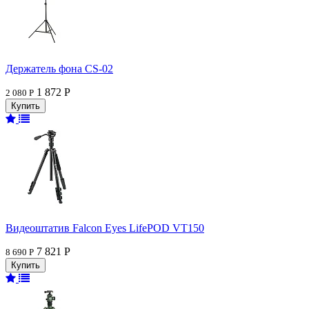
Держатель фона CS-02
1 872 Р
2 080 Р
Видеоштатив Falcon Eyes LifePOD VT150
7 821 Р
8 690 Р