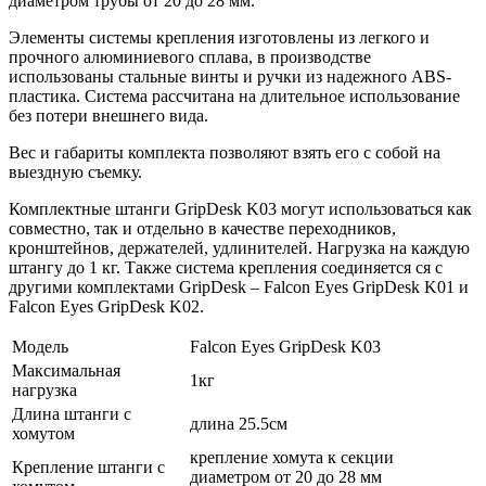
диаметром трубы от 20 до 28 мм.
Элементы системы крепления изготовлены из легкого и
прочного алюминиевого сплава, в производстве
использованы стальные винты и ручки из надежного ABS-
пластика. Система рассчитана на длительное использование
без потери внешнего вида.
Вес и габариты комплекта позволяют взять его с собой на
выездную съемку.
Комплектные штанги GripDesk K03 могут использоваться как
совместно, так и отдельно в качестве переходников,
кронштейнов, держателей, удлинителей. Нагрузка на каждую
штангу до 1 кг. Также система крепления соединяется ся с
другими комплектами GripDesk – Falcon Eyes GripDesk K01 и
Falcon Eyes GripDesk K02.
Модель
Falcon Eyes GripDesk K03
Максимальная
1кг
нагрузка
Длина штанги с
длина 25.5см
хомутом
крепление хомута к секции
Крепление штанги с
диаметром от 20 до 28 мм