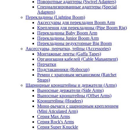
Поворотные адаптеры (Swivel Adapters)
Специализированные адаптеры (Special
Adapters)
Перекладины (Lighting Boom)
Аксессуары для перекладин Boom Arm
Крепления для перекладины (Pipe Boom Rig)
Перекладины Baby Boom Arm
Перекладины Junior Boom Arm
Перекладины редукторные Big Boom
Аксессуары, перчатки, тейпы (Accessories)
Монтажные ленты (Gaffa Tapes)
Организация кабелей (Cable Managment)
Перчатки
Подстаканники (Robocup)
Ремни с храповым механизмом (Ratchet
Straps)
Шарнирные кронштейны и держатели (Arms)
Выносные держатели (Side Arms)
Выносные кронштейны (Offset Arms)
Кронштейны (Headers)
Мини-рычаги с шарнирным креплением
(Mini Aticulated Arm)
Серия Max Arms
Серия Rock's Arms
Серия Super Knuckle