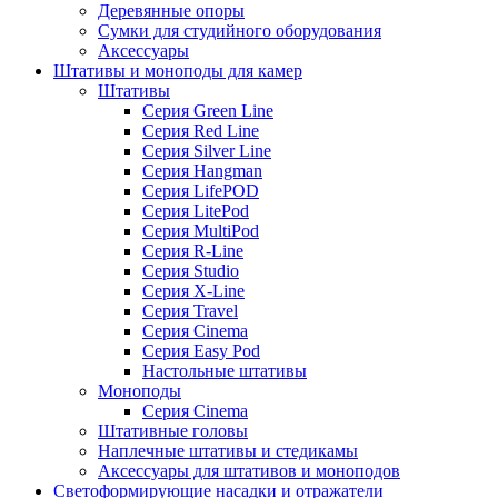
Деревянные опоры
Сумки для студийного оборудования
Аксессуары
Штативы и моноподы для камер
Штативы
Серия Green Line
Серия Red Line
Серия Silver Line
Серия Hangman
Серия LifePOD
Серия LitePod
Серия MultiPod
Серия R-Line
Серия Studio
Серия X-Line
Серия Travel
Серия Cinema
Серия Easy Pod
Настольные штативы
Моноподы
Серия Cinema
Штативные головы
Наплечные штативы и стедикамы
Аксессуары для штативов и моноподов
Светоформирующие насадки и отражатели