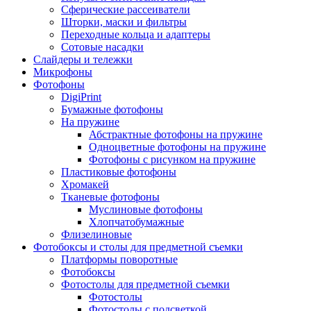
Сферические рассеиватели
Шторки, маски и фильтры
Переходные кольца и адаптеры
Сотовые насадки
Слайдеры и тележки
Микрофоны
Фотофоны
DigiPrint
Бумажные фотофоны
На пружине
Абстрактные фотофоны на пружине
Одноцветные фотофоны на пружине
Фотофоны с рисунком на пружине
Пластиковые фотофоны
Хромакей
Тканевые фотофоны
Муслиновые фотофоны
Хлопчатобумажные
Флизелиновые
Фотобоксы и столы для предметной съемки
Платформы поворотные
Фотобоксы
Фотостолы для предметной съемки
Фотостолы
Фотостолы с подсветкой