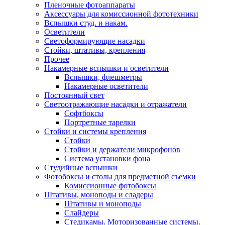
Пленочные фотоаппараты
Аксессуары для комиссионной фототехники
Вспышки студ. и накам.
Осветители
Светоформирующие насадки
Стойки, штативы, крепления
Прочее
Накамерные вспышки и осветители
Вспышки, флешметры
Накамерные осветители
Постоянный свет
Светоотражающие насадки и отражатели
Софтбоксы
Портретные тарелки
Стойки и системы крепления
Стойки
Стойки и держатели микрофонов
Система установки фона
Студийные вспышки
Фотобоксы и столы для предметной съемки
Комиссионные фотобоксы
Штативы, моноподы и сладеры
Штативы и моноподы
Слайдеры
Стедикамы. Моторизованные системы.