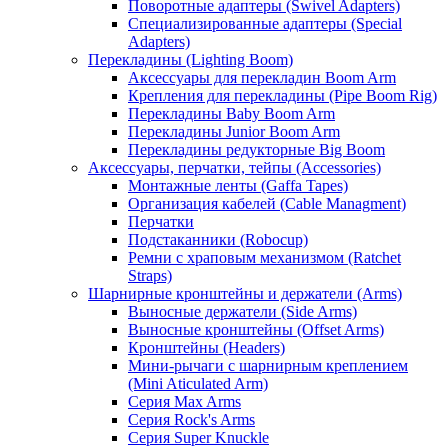
Поворотные адаптеры (Swivel Adapters)
Специализированные адаптеры (Special
Adapters)
Перекладины (Lighting Boom)
Аксессуары для перекладин Boom Arm
Крепления для перекладины (Pipe Boom Rig)
Перекладины Baby Boom Arm
Перекладины Junior Boom Arm
Перекладины редукторные Big Boom
Аксессуары, перчатки, тейпы (Accessories)
Монтажные ленты (Gaffa Tapes)
Организация кабелей (Cable Managment)
Перчатки
Подстаканники (Robocup)
Ремни с храповым механизмом (Ratchet
Straps)
Шарнирные кронштейны и держатели (Arms)
Выносные держатели (Side Arms)
Выносные кронштейны (Offset Arms)
Кронштейны (Headers)
Мини-рычаги с шарнирным креплением
(Mini Aticulated Arm)
Серия Max Arms
Серия Rock's Arms
Серия Super Knuckle