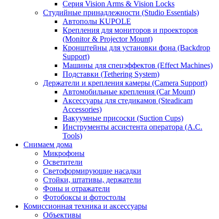
Серия Vision Arms & Vision Locks
Студийные принадлежности (Studio Essentials)
Автополы KUPOLE
Крепления для мониторов и проекторов
(Monitor & Projector Mount)
Кронштейны для установки фона (Backdrop
Support)
Машины для спецэффектов (Effect Machines)
Подставки (Tethering System)
Держатели и крепления камеры (Camera Support)
Автомобильные крепления (Car Mount)
Аксессуары для стедикамов (Steadicam
Accessories)
Вакуумные присоски (Suction Cups)
Инструменты ассистента оператора (A.C.
Tools)
Снимаем дома
Микрофоны
Осветители
Светоформирующие насадки
Стойки, штативы, держатели
Фоны и отражатели
Фотобоксы и фотостолы
Комиссионная техника и аксессуары
Объективы