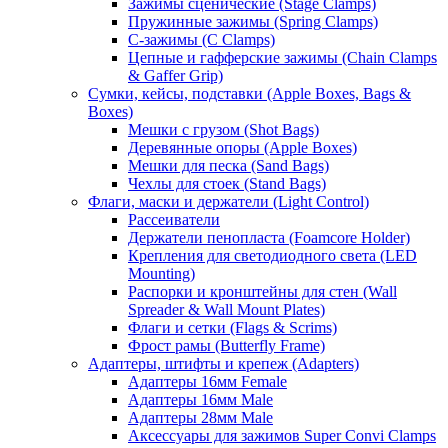
Зажимы сценические (Stage Clamps)
Пружинные зажимы (Spring Clamps)
С-зажимы (C Clamps)
Цепные и гафферские зажимы (Chain Clamps
& Gaffer Grip)
Сумки, кейсы, подставки (Apple Boxes, Bags &
Boxes)
Мешки с грузом (Shot Bags)
Деревянные опоры (Apple Boxes)
Мешки для песка (Sand Bags)
Чехлы для стоек (Stand Bags)
Флаги, маски и держатели (Light Control)
Рассеиватели
Держатели пенопласта (Foamcore Holder)
Крепления для светодиодного света (LED
Mounting)
Распорки и кронштейны для стен (Wall
Spreader & Wall Mount Plates)
Флаги и сетки (Flags & Scrims)
Фрост рамы (Butterfly Frame)
Адаптеры, штифты и крепеж (Adapters)
Адаптеры 16мм Female
Адаптеры 16мм Male
Адаптеры 28мм Male
Аксессуары для зажимов Super Convi Clamps