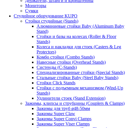
Держатели, штанги и кронштейны
Мониторы
Сумки
Студийное оборудование KUPO
Стойки студийные (Stands)
Алюминиевые стойки Baby (Aluminum Baby
Stand)
Стойки и базы на колесах (Roller & Floor
Stands)
Колеса и накладки для стоек (Casters & Leg
Protectors)
Комбо стойки (Combo Stands)
Навесные стойки (Overhead Stands)
Систенды (C-Stands)
Специализированные стойки (Special Stands)
Стальные стойки Baby (Steel Baby Stands)
Стойки Click Stands
Стойки с подъемным механизмом (Wind-Up
Stands)
Удлинители стоек (Stand Extension)
Зажимы, клипсы и струбцины (Couplers & Clamps)
Зажимы для труб ø48-50мм
Зажимы Super Claw
Зажимы Super Convi Clamps
Зажимы Super Viser Clamps