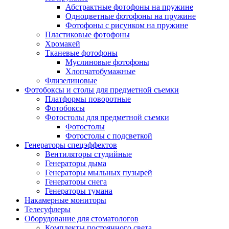
Абстрактные фотофоны на пружине
Одноцветные фотофоны на пружине
Фотофоны с рисунком на пружине
Пластиковые фотофоны
Хромакей
Тканевые фотофоны
Муслиновые фотофоны
Хлопчатобумажные
Флизелиновые
Фотобоксы и столы для предметной съемки
Платформы поворотные
Фотобоксы
Фотостолы для предметной съемки
Фотостолы
Фотостолы с подсветкой
Генераторы спецэффектов
Вентиляторы студийные
Генераторы дыма
Генераторы мыльных пузырей
Генераторы снега
Генераторы тумана
Накамерные мониторы
Телесуфлеры
Оборудование для стоматологов
Комплекты постоянного света