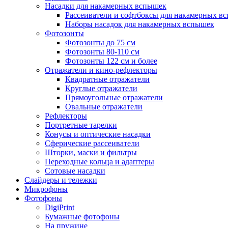
Насадки для накамерных вспышек
Рассеиватели и софтбоксы для накамерных в
Наборы насадок для накамерных вспышек
Фотозонты
Фотозонты до 75 см
Фотозонты 80-110 см
Фотозонты 122 см и более
Отражатели и кино-рефлекторы
Квадратные отражатели
Круглые отражатели
Прямоугольные отражатели
Овальные отражатели
Рефлекторы
Портретные тарелки
Конусы и оптические насадки
Сферические рассеиватели
Шторки, маски и фильтры
Переходные кольца и адаптеры
Сотовые насадки
Слайдеры и тележки
Микрофоны
Фотофоны
DigiPrint
Бумажные фотофоны
На пружине