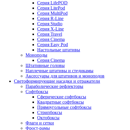
Серия LifePOD
Серия LitePod
Серия MultiPod
Серия R-Line
Серия Studio
Серия X-Line
Серия Travel
Серия Cinema
Серия Easy Pod
Настольные штативы
Моноподы
Серия Cinema
Штативные головы
Наплечные штативы и стедикамы
Аксессуары для штативов и моноподов
Светоформирующие насадки и отражатели
Параболические рефлекторы
Софтбоксы
Сферические софтбоксы
Квадратные софтбоксы
Прямоугольные софтбоксы
Стрипбоксы
Октобоксы
Флаги и сетки
Фрост-рамы