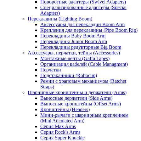
Поворотные адаптеры (Swivel Adapters)
Специализированные адаптеры (Special
Adapters)
Перекладины (Lighting Boom)
Аксессуары для перекладин Boom Arm
Крепления для перекладины (Pipe Boom Rig)
Перекладины Baby Boom Arm
Перекладины Junior Boom Arm
Перекладины редукторные Big Boom
Аксессуары, перчатки, тейпы (Accessories)
Монтажные ленты (Gaffa Tapes)
Организация кабелей (Cable Managment)
Перчатки
Подстаканники (Robocup)
Ремни с храповым механизмом (Ratchet
Straps)
Шарнирные кронштейны и держатели (Arms)
Выносные держатели (Side Arms)
Выносные кронштейны (Offset Arms)
Кронштейны (Headers)
Мини-рычаги с шарнирным креплением
(Mini Aticulated Arm)
Серия Max Arms
Серия Rock's Arms
Серия Super Knuckle