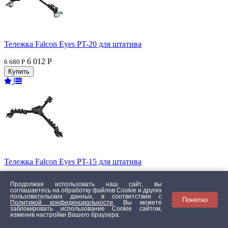
Тележка Falcon Eyes PT-20 для штатива
6 012 Р
6 680 Р
Тележка Falcon Eyes PT-15 для штатива
3 969 Р
4 410 Р
Продолжая использовать наш сайт, вы
соглашаетесь на обработку файлов Сookie и других
пользовательских данных, в соответствии с
Товар добавлен в корзину
Понятно
Политикой конфиденциальности
. Вы можете
заблокировать использование Cookie сайтом,
изменив настройки Вашего браузера.
Подпишись на рассылку и получи скидку 5%