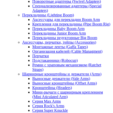
Поворотные адаптеры (Swivel Adapters)
Специализированные адаптеры (Special
Adapters)
Перекладины (Lighting Boom)
Аксессуары для перекладин Boom Arm
Крепления для перекладины (Pipe Boom Rig)
Перекладины Baby Boom Arm
Перекладины Junior Boom Arm
Перекладины редукторные Big Boom
Аксессуары, перчатки, тейпы (Accessories)
Монтажные ленты (Gaffa Tapes)
Организация кабелей (Cable Managment)
Перчатки
Подстаканники (Robocup)
Ремни с храповым механизмом (Ratchet
Straps)
Шарнирные кронштейны и держатели (Arms)
Выносные держатели (Side Arms)
Выносные кронштейны (Offset Arms)
Кронштейны (Headers)
Мини-рычаги с шарнирным креплением
(Mini Aticulated Arm)
Серия Max Arms
Серия Rock's Arms
Серия Super Knuckle