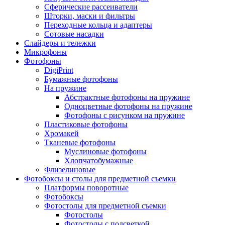
Сферические рассеиватели
Шторки, маски и фильтры
Переходные кольца и адаптеры
Сотовые насадки
Слайдеры и тележки
Микрофоны
Фотофоны
DigiPrint
Бумажные фотофоны
На пружине
Абстрактные фотофоны на пружине
Одноцветные фотофоны на пружине
Фотофоны с рисунком на пружине
Пластиковые фотофоны
Хромакей
Тканевые фотофоны
Муслиновые фотофоны
Хлопчатобумажные
Флизелиновые
Фотобоксы и столы для предметной съемки
Платформы поворотные
Фотобоксы
Фотостолы для предметной съемки
Фотостолы
Фотостолы с подсветкой