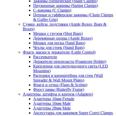
Зажимы сценические (Stage Clamps)
Пружинные зажимы (Spring Clamps)
С-зажимы (C Clamps)
Цепные и гафферские зажимы (Chain Clamps
& Gaffer Grip)
Сумки, кейсы, подставки (Apple Boxes, Bags &
Boxes)
Мешки с грузом (Shot Bags)
Деревянные опоры (Apple Boxes)
Мешки для песка (Sand Bags)
Чехлы для стоек (Stand Bags)
Флаги, маски и держатели (Light Control)
Рассеиватели
Держатели пенопласта (Foamcore Holder)
Крепления для светодиодного света (LED
Mounting)
Распорки и кронштейны для стен (Wall
Spreader & Wall Mount Plates)
Флаги и сетки (Flags & Scrims)
Фрост рамы (Butterfly Frame)
Адаптеры, штифты и крепеж (Adapters)
Адаптеры 16мм Female
Адаптеры 16мм Male
Адаптеры 28мм Male
Аксессуары для зажимов Super Convi Clamps