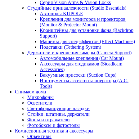
Серия Vision Arms & Vision Locks
Студийные принадлежности (Studio Essentials)
Автополы KUPOLE
Крепления для мониторов и проекторов
(Monitor & Projector Mount)
Кронштейны для установки фона (Backdrop
Support)
Машины для спецэффектов (Effect Machines)
Подставки (Tethering System)
Держатели и крепления камеры (Camera Support)
Автомобильные крепления (Car Mount)
Аксессуары для стедикамов (Steadicam
Accessories)
Вакуумные присоски (Suction Cups)
Инструменты ассистента оператора (A.C.
Tools)
Снимаем дома
Микрофоны
Осветители
Светоформирующие насадки
Стойки, штативы, держатели
Фоны и отражатели
Фотобоксы и фотостолы
Комиссионная техника и аксессуары
Объективы