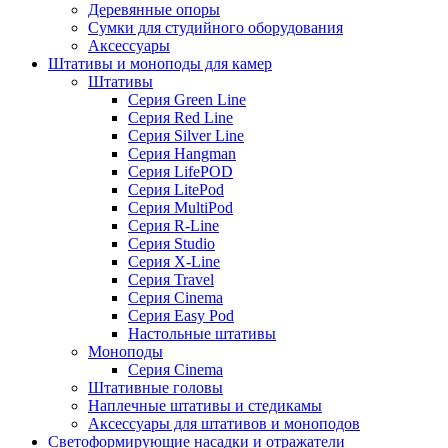
Деревянные опоры
Сумки для студийного оборудования
Аксессуары
Штативы и моноподы для камер
Штативы
Серия Green Line
Серия Red Line
Серия Silver Line
Серия Hangman
Серия LifePOD
Серия LitePod
Серия MultiPod
Серия R-Line
Серия Studio
Серия X-Line
Серия Travel
Серия Cinema
Серия Easy Pod
Настольные штативы
Моноподы
Серия Cinema
Штативные головы
Наплечные штативы и стедикамы
Аксессуары для штативов и моноподов
Светоформирующие насадки и отражатели