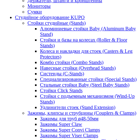
Держатели, штанги и кронштейны
Мониторы
Сумки
Студийное оборудование KUPO
Стойки студийные (Stands)
Алюминиевые стойки Baby (Aluminum Baby
Stand)
Стойки и базы на колесах (Roller & Floor
Stands)
Колеса и накладки для стоек (Casters & Leg
Protectors)
Комбо стойки (Combo Stands)
Навесные стойки (Overhead Stands)
Систенды (C-Stands)
Специализированные стойки (Special Stands)
Стальные стойки Baby (Steel Baby Stands)
Стойки Click Stands
Стойки с подъемным механизмом (Wind-Up
Stands)
Удлинители стоек (Stand Extension)
Зажимы, клипсы и струбцины (Couplers & Clamps)
Зажимы для труб ø48-50мм
Зажимы Super Claw
Зажимы Super Convi Clamps
Зажимы Super Viser Clamps