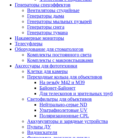
Генераторы спецэффектов
Вентиляторы студийные
Генераторы дыма
Генераторы мыльных пузырей
Генераторы снега
Генераторы тумана
Накамерные мониторы
Телесуфлеры
Оборудование для стоматологов
Комплекты постоянного света
Комплекты с макровспышками
Аксессуары для фототехники
Клетки для камеры
Переходные кольца для объективов
На резьбу М42 и М39
Байонет-Байонет
Для телескопов и зрительных труб
Светофильтры для объективов
Нейтрально-серые ND
Ультрафиолетовые UV
Поляризационные CPL
Аккумуляторы и зарядные устройства
Пульты ДУ
Видоискатели
Фотосумки, рюкзаки и чехлы