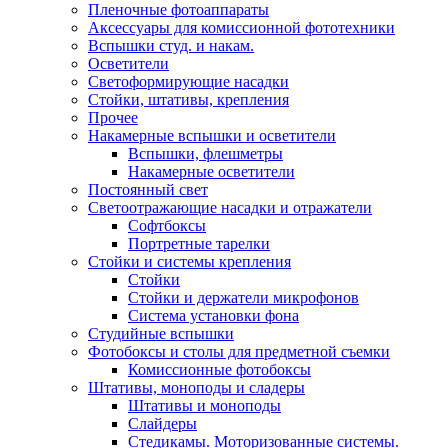
Пленочные фотоаппараты
Аксессуары для комиссионной фототехники
Вспышки студ. и накам.
Осветители
Светоформирующие насадки
Стойки, штативы, крепления
Прочее
Накамерные вспышки и осветители
Вспышки, флешметры
Накамерные осветители
Постоянный свет
Светоотражающие насадки и отражатели
Софтбоксы
Портретные тарелки
Стойки и системы крепления
Стойки
Стойки и держатели микрофонов
Система установки фона
Студийные вспышки
Фотобоксы и столы для предметной съемки
Комиссионные фотобоксы
Штативы, моноподы и сладеры
Штативы и моноподы
Слайдеры
Стедикамы. Моторизованные системы.