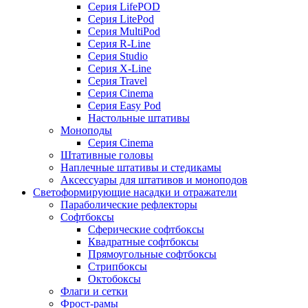
Серия LifePOD
Серия LitePod
Серия MultiPod
Серия R-Line
Серия Studio
Серия X-Line
Серия Travel
Серия Cinema
Серия Easy Pod
Настольные штативы
Моноподы
Серия Cinema
Штативные головы
Наплечные штативы и стедикамы
Аксессуары для штативов и моноподов
Светоформирующие насадки и отражатели
Параболические рефлекторы
Софтбоксы
Сферические софтбоксы
Квадратные софтбоксы
Прямоугольные софтбоксы
Стрипбоксы
Октобоксы
Флаги и сетки
Фрост-рамы