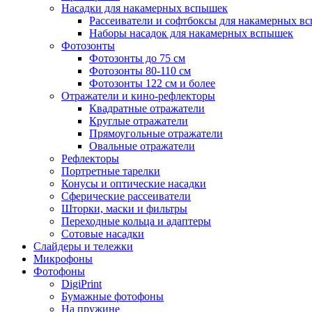
Насадки для накамерных вспышек
Рассеиватели и софтбоксы для накамерных в
Наборы насадок для накамерных вспышек
Фотозонты
Фотозонты до 75 см
Фотозонты 80-110 см
Фотозонты 122 см и более
Отражатели и кино-рефлекторы
Квадратные отражатели
Круглые отражатели
Прямоугольные отражатели
Овальные отражатели
Рефлекторы
Портретные тарелки
Конусы и оптические насадки
Сферические рассеиватели
Шторки, маски и фильтры
Переходные кольца и адаптеры
Сотовые насадки
Слайдеры и тележки
Микрофоны
Фотофоны
DigiPrint
Бумажные фотофоны
На пружине