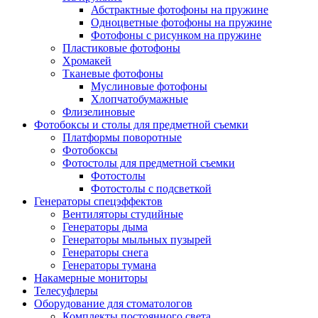
Абстрактные фотофоны на пружине
Одноцветные фотофоны на пружине
Фотофоны с рисунком на пружине
Пластиковые фотофоны
Хромакей
Тканевые фотофоны
Муслиновые фотофоны
Хлопчатобумажные
Флизелиновые
Фотобоксы и столы для предметной съемки
Платформы поворотные
Фотобоксы
Фотостолы для предметной съемки
Фотостолы
Фотостолы с подсветкой
Генераторы спецэффектов
Вентиляторы студийные
Генераторы дыма
Генераторы мыльных пузырей
Генераторы снега
Генераторы тумана
Накамерные мониторы
Телесуфлеры
Оборудование для стоматологов
Комплекты постоянного света