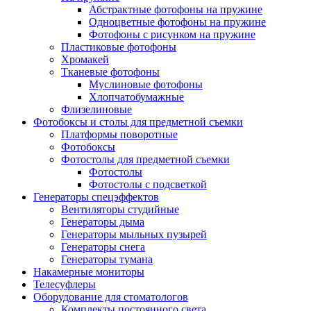
Абстрактные фотофоны на пружине
Одноцветные фотофоны на пружине
Фотофоны с рисунком на пружине
Пластиковые фотофоны
Хромакей
Тканевые фотофоны
Муслиновые фотофоны
Хлопчатобумажные
Флизелиновые
Фотобоксы и столы для предметной съемки
Платформы поворотные
Фотобоксы
Фотостолы для предметной съемки
Фотостолы
Фотостолы с подсветкой
Генераторы спецэффектов
Вентиляторы студийные
Генераторы дыма
Генераторы мыльных пузырей
Генераторы снега
Генераторы тумана
Накамерные мониторы
Телесуфлеры
Оборудование для стоматологов
Комплекты постоянного света