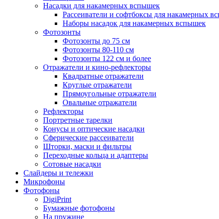
Насадки для накамерных вспышек
Рассеиватели и софтбоксы для накамерных в
Наборы насадок для накамерных вспышек
Фотозонты
Фотозонты до 75 см
Фотозонты 80-110 см
Фотозонты 122 см и более
Отражатели и кино-рефлекторы
Квадратные отражатели
Круглые отражатели
Прямоугольные отражатели
Овальные отражатели
Рефлекторы
Портретные тарелки
Конусы и оптические насадки
Сферические рассеиватели
Шторки, маски и фильтры
Переходные кольца и адаптеры
Сотовые насадки
Слайдеры и тележки
Микрофоны
Фотофоны
DigiPrint
Бумажные фотофоны
На пружине