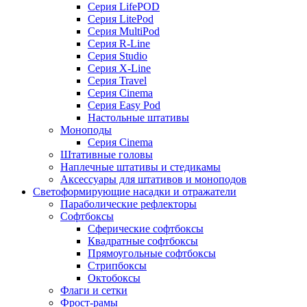
Серия LifePOD
Серия LitePod
Серия MultiPod
Серия R-Line
Серия Studio
Серия X-Line
Серия Travel
Серия Cinema
Серия Easy Pod
Настольные штативы
Моноподы
Серия Cinema
Штативные головы
Наплечные штативы и стедикамы
Аксессуары для штативов и моноподов
Светоформирующие насадки и отражатели
Параболические рефлекторы
Софтбоксы
Сферические софтбоксы
Квадратные софтбоксы
Прямоугольные софтбоксы
Стрипбоксы
Октобоксы
Флаги и сетки
Фрост-рамы