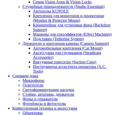
Серия Vision Arms & Vision Locks
Студийные принадлежности (Studio Essentials)
Автополы KUPOLE
Крепления для мониторов и проекторов
(Monitor & Projector Mount)
Кронштейны для установки фона (Backdrop
Support)
Машины для спецэффектов (Effect Machines)
Подставки (Tethering System)
Держатели и крепления камеры (Camera Support)
Автомобильные крепления (Car Mount)
Аксессуары для стедикамов (Steadicam
Accessories)
Вакуумные присоски (Suction Cups)
Инструменты ассистента оператора (A.C.
Tools)
Снимаем дома
Микрофоны
Осветители
Светоформирующие насадки
Стойки, штативы, держатели
Фоны и отражатели
Фотобоксы и фотостолы
Комиссионная техника и аксессуары
Объективы