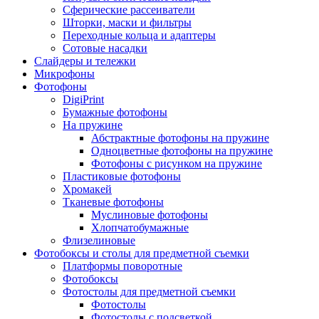
Сферические рассеиватели
Шторки, маски и фильтры
Переходные кольца и адаптеры
Сотовые насадки
Слайдеры и тележки
Микрофоны
Фотофоны
DigiPrint
Бумажные фотофоны
На пружине
Абстрактные фотофоны на пружине
Одноцветные фотофоны на пружине
Фотофоны с рисунком на пружине
Пластиковые фотофоны
Хромакей
Тканевые фотофоны
Муслиновые фотофоны
Хлопчатобумажные
Флизелиновые
Фотобоксы и столы для предметной съемки
Платформы поворотные
Фотобоксы
Фотостолы для предметной съемки
Фотостолы
Фотостолы с подсветкой