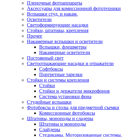
Пленочные фотоаппараты
Аксессуары для комиссионной фототехники
Вспышки студ. и накам.
Осветители
Светоформирующие насадки
Стойки, штативы, крепления
Прочее
Накамерные вспышки и осветители
Вспышки, флешметры
Накамерные осветители
Постоянный свет
Светоотражающие насадки и отражатели
Софтбоксы
Портретные тарелки
Стойки и системы крепления
Стойки
Стойки и держатели микрофонов
Система установки фона
Студийные вспышки
Фотобоксы и столы для предметной съемки
Комиссионные фотобоксы
Штативы, моноподы и сладеры
Штативы и моноподы
Слайдеры
Стедикамы. Моторизованные системы.