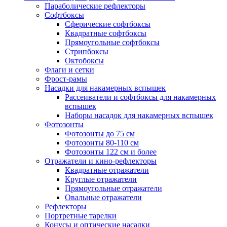
Параболические рефлекторы
Софтбоксы
Сферические софтбоксы
Квадратные софтбоксы
Прямоугольные софтбоксы
Стрипбоксы
Октобоксы
Флаги и сетки
Фрост-рамы
Насадки для накамерных вспышек
Рассеиватели и софтбоксы для накамерных
вспышек
Наборы насадок для накамерных вспышек
Фотозонты
Фотозонты до 75 см
Фотозонты 80-110 см
Фотозонты 122 см и более
Отражатели и кино-рефлекторы
Квадратные отражатели
Круглые отражатели
Прямоугольные отражатели
Овальные отражатели
Рефлекторы
Портретные тарелки
Конусы и оптические насадки