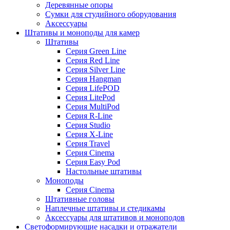
Деревянные опоры
Сумки для студийного оборудования
Аксессуары
Штативы и моноподы для камер
Штативы
Серия Green Line
Серия Red Line
Серия Silver Line
Серия Hangman
Серия LifePOD
Серия LitePod
Серия MultiPod
Серия R-Line
Серия Studio
Серия X-Line
Серия Travel
Серия Cinema
Серия Easy Pod
Настольные штативы
Моноподы
Серия Cinema
Штативные головы
Наплечные штативы и стедикамы
Аксессуары для штативов и моноподов
Светоформирующие насадки и отражатели