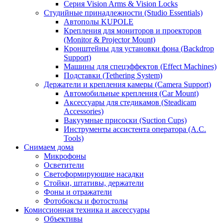
Серия Vision Arms & Vision Locks
Студийные принадлежности (Studio Essentials)
Автополы KUPOLE
Крепления для мониторов и проекторов
(Monitor & Projector Mount)
Кронштейны для установки фона (Backdrop
Support)
Машины для спецэффектов (Effect Machines)
Подставки (Tethering System)
Держатели и крепления камеры (Camera Support)
Автомобильные крепления (Car Mount)
Аксессуары для стедикамов (Steadicam
Accessories)
Вакуумные присоски (Suction Cups)
Инструменты ассистента оператора (A.C.
Tools)
Снимаем дома
Микрофоны
Осветители
Светоформирующие насадки
Стойки, штативы, держатели
Фоны и отражатели
Фотобоксы и фотостолы
Комиссионная техника и аксессуары
Объективы