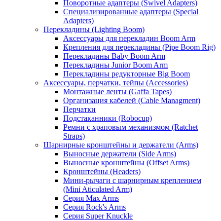
Поворотные адаптеры (Swivel Adapters)
Специализированные адаптеры (Special
Adapters)
Перекладины (Lighting Boom)
Аксессуары для перекладин Boom Arm
Крепления для перекладины (Pipe Boom Rig)
Перекладины Baby Boom Arm
Перекладины Junior Boom Arm
Перекладины редукторные Big Boom
Аксессуары, перчатки, тейпы (Accessories)
Монтажные ленты (Gaffa Tapes)
Организация кабелей (Cable Managment)
Перчатки
Подстаканники (Robocup)
Ремни с храповым механизмом (Ratchet
Straps)
Шарнирные кронштейны и держатели (Arms)
Выносные держатели (Side Arms)
Выносные кронштейны (Offset Arms)
Кронштейны (Headers)
Мини-рычаги с шарнирным креплением
(Mini Aticulated Arm)
Серия Max Arms
Серия Rock's Arms
Серия Super Knuckle