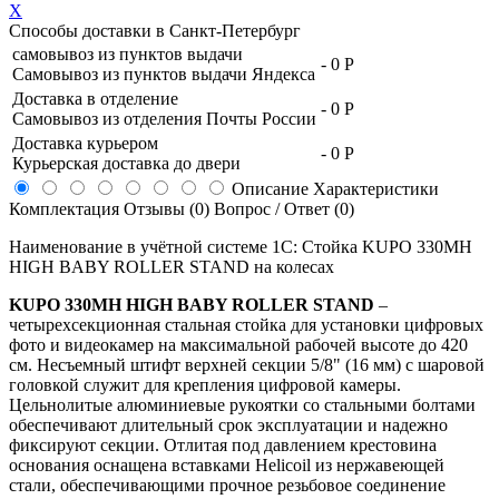
X
Способы доставки в
Санкт-Петербург
самовывоз из пунктов выдачи
-
0 Р
Самовывоз из пунктов выдачи Яндекса
Доставка в отделение
-
0 Р
Самовывоз из отделения Почты России
Доставка курьером
-
0 Р
Курьерская доставка до двери
Описание
Характеристики
Комплектация
Отзывы (0)
Вопрос / Ответ (0)
Наименование в учётной системе 1С: Стойка KUPO 330MH
HIGH BABY ROLLER STAND на колесах
KUPO 330MH HIGH BABY ROLLER STAND
–
четырехсекционная стальная стойка для установки цифровых
фото и видеокамер на максимальной рабочей высоте до 420
см. Несъемный штифт верхней секции 5/8" (16 мм) с шаровой
головкой служит для крепления цифровой камеры.
Цельнолитые алюминиевые рукоятки со стальными болтами
обеспечивают длительный срок эксплуатации и надежно
фиксируют секции. Отлитая под давлением крестовина
основания оснащена вставками Helicoil из нержавеющей
стали, обеспечивающими прочное резьбовое соединение