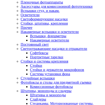
Пленочные фотоаппараты
Аксессуары для комиссионной фототехники
Вспышки студ. и накам.
Осветители
Светоформирующие насадки
Стойки, штативы, крепления
Прочее
Накамерные вспышки и осветители
Вспышки, флешметры
Накамерные осветители
Постоянный свет
Светоотражающие насадки и отражатели
Софтбоксы
Портретные тарелки
Стойки и системы крепления
Стойки
Стойки и держатели микрофонов
Система установки фона
Студийные вспышки
Фотобоксы и столы для предметной съемки
Комиссионные фотобоксы
Штативы, моноподы и сладеры
Штативы и моноподы
Слайдеры
Стедикамы. Моторизованные системы.