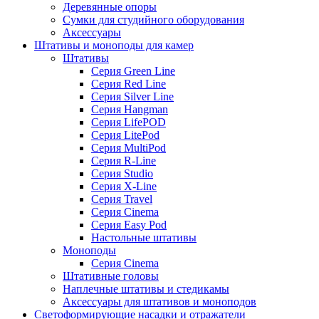
Деревянные опоры
Сумки для студийного оборудования
Аксессуары
Штативы и моноподы для камер
Штативы
Серия Green Line
Серия Red Line
Серия Silver Line
Серия Hangman
Серия LifePOD
Серия LitePod
Серия MultiPod
Серия R-Line
Серия Studio
Серия X-Line
Серия Travel
Серия Cinema
Серия Easy Pod
Настольные штативы
Моноподы
Серия Cinema
Штативные головы
Наплечные штативы и стедикамы
Аксессуары для штативов и моноподов
Светоформирующие насадки и отражатели