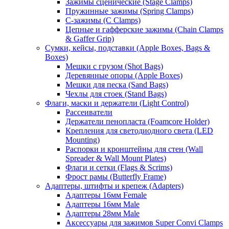
Зажимы сценические (Stage Clamps)
Пружинные зажимы (Spring Clamps)
С-зажимы (C Clamps)
Цепные и гафферские зажимы (Chain Clamps
& Gaffer Grip)
Сумки, кейсы, подставки (Apple Boxes, Bags &
Boxes)
Мешки с грузом (Shot Bags)
Деревянные опоры (Apple Boxes)
Мешки для песка (Sand Bags)
Чехлы для стоек (Stand Bags)
Флаги, маски и держатели (Light Control)
Рассеиватели
Держатели пенопласта (Foamcore Holder)
Крепления для светодиодного света (LED
Mounting)
Распорки и кронштейны для стен (Wall
Spreader & Wall Mount Plates)
Флаги и сетки (Flags & Scrims)
Фрост рамы (Butterfly Frame)
Адаптеры, штифты и крепеж (Adapters)
Адаптеры 16мм Female
Адаптеры 16мм Male
Адаптеры 28мм Male
Аксессуары для зажимов Super Convi Clamps