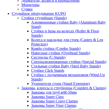
Держатели, штанги и кронштейны
Мониторы
Сумки
Студийное оборудование KUPO
Стойки студийные (Stands)
Алюминиевые стойки Baby (Aluminum Baby
Stand)
Стойки и базы на колесах (Roller & Floor
Stands)
Колеса и накладки для стоек (Casters & Leg
Protectors)
Комбо стойки (Combo Stands)
Навесные стойки (Overhead Stands)
Систенды (C-Stands)
Специализированные стойки (Special Stands)
Стальные стойки Baby (Steel Baby Stands)
Стойки Click Stands
Стойки с подъемным механизмом (Wind-Up
Stands)
Удлинители стоек (Stand Extension)
Зажимы, клипсы и струбцины (Couplers & Clamps)
Зажимы для труб ø48-50мм
Зажимы Super Claw
Зажимы Super Convi Clamps
Зажимы Super Viser Clamps