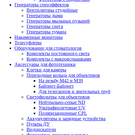
Генераторы спецэффектов
Вентиляторы студийные
Генераторы дыма
Генераторы мыльных пузырей
Генераторы снега
Генераторы тумана
Накамерные мониторы
Телесуфлеры
Оборудование для стоматологов
Комплекты постоянного света
Комплекты с макровспышками
Аксессуары для фототехники
Клетки для камеры
Переходные кольца для объективов
На резьбу М42 и М39
Байонет-Байонет
Для телескопов и зрительных труб
Светофильтры для объективов
Нейтрально-серые ND
Ультрафиолетовые UV
Поляризационные CPL
Аккумуляторы и зарядные устройства
Пульты ДУ
Видоискатели
Фотосумки, рюкзаки и чехлы