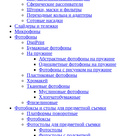
Сферические рассеиватели
Шторки, маски и фильтры
Переходные кольца и адаптеры
Сотовые насадки
Слайдеры и тележки
Микрофоны
Фотофоны
DigiPrint
Бумажные фотофоны
На пружине
Абстрактные фотофоны на пружине
Одноцветные фотофоны на пружине
Фотофоны с рисунком на пружине
Пластиковые фотофоны
Хромакей
Тканевые фотофоны
Муслиновые фотофоны
Хлопчатобумажные
Флизелиновые
Фотобоксы и столы для предметной съемки
Платформы поворотные
Фотобоксы
Фотостолы для предметной съемки
Фотостолы
Фотостолы с подсветкой