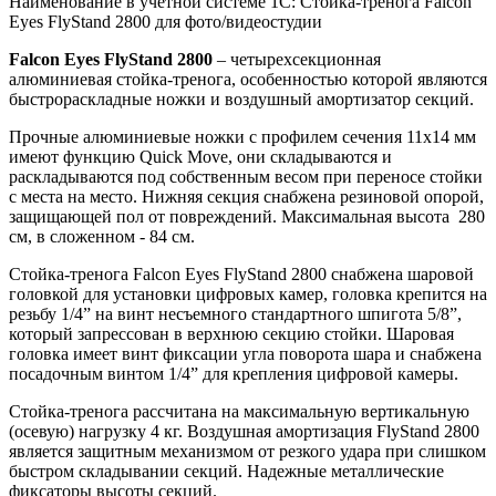
Наименование в учётной системе 1С: Стойка-тренога Falcon
Eyes FlyStand 2800 для фото/видеостудии
Falcon Eyes FlyStand 2800
– четырехсекционная
алюминиевая стойка-тренога, особенностью которой являются
быстрораскладные ножки и воздушный амортизатор секций.
Прочные алюминиевые ножки с профилем сечения 11х14 мм
имеют функцию Quick Move, они складываются и
раскладываются под собственным весом при переносе стойки
с места на место. Нижняя секция снабжена резиновой опорой,
защищающей пол от повреждений. Максимальная высота 280
см, в сложенном - 84 см.
Стойка-тренога Falcon Eyes FlyStand 2800 снабжена шаровой
головкой для установки цифровых камер, головка крепится на
резьбу 1/4” на винт несъемного стандартного шпигота 5/8”,
который запрессован в верхнюю секцию стойки. Шаровая
головка имеет винт фиксации угла поворота шара и снабжена
посадочным винтом 1/4” для крепления цифровой камеры.
Стойка-тренога рассчитана на максимальную вертикальную
(осевую) нагрузку 4 кг. Воздушная амортизация FlyStand 2800
является защитным механизмом от резкого удара при слишком
быстром складывании секций. Надежные металлические
фиксаторы высоты секций.