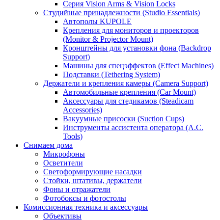
Серия Vision Arms & Vision Locks
Студийные принадлежности (Studio Essentials)
Автополы KUPOLE
Крепления для мониторов и проекторов
(Monitor & Projector Mount)
Кронштейны для установки фона (Backdrop
Support)
Машины для спецэффектов (Effect Machines)
Подставки (Tethering System)
Держатели и крепления камеры (Camera Support)
Автомобильные крепления (Car Mount)
Аксессуары для стедикамов (Steadicam
Accessories)
Вакуумные присоски (Suction Cups)
Инструменты ассистента оператора (A.C.
Tools)
Снимаем дома
Микрофоны
Осветители
Светоформирующие насадки
Стойки, штативы, держатели
Фоны и отражатели
Фотобоксы и фотостолы
Комиссионная техника и аксессуары
Объективы