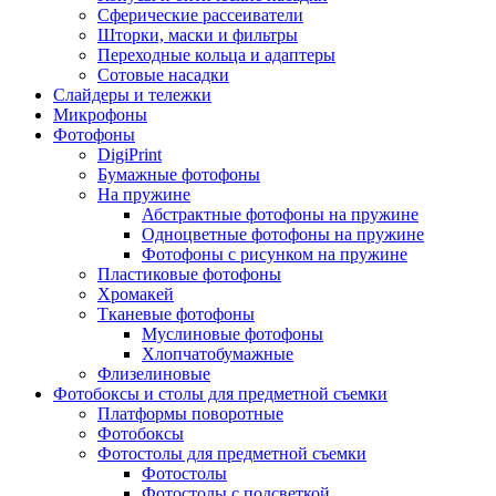
Сферические рассеиватели
Шторки, маски и фильтры
Переходные кольца и адаптеры
Сотовые насадки
Слайдеры и тележки
Микрофоны
Фотофоны
DigiPrint
Бумажные фотофоны
На пружине
Абстрактные фотофоны на пружине
Одноцветные фотофоны на пружине
Фотофоны с рисунком на пружине
Пластиковые фотофоны
Хромакей
Тканевые фотофоны
Муслиновые фотофоны
Хлопчатобумажные
Флизелиновые
Фотобоксы и столы для предметной съемки
Платформы поворотные
Фотобоксы
Фотостолы для предметной съемки
Фотостолы
Фотостолы с подсветкой