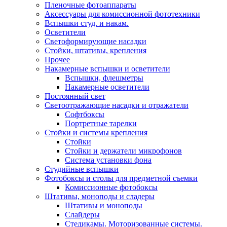
Пленочные фотоаппараты
Аксессуары для комиссионной фототехники
Вспышки студ. и накам.
Осветители
Светоформирующие насадки
Стойки, штативы, крепления
Прочее
Накамерные вспышки и осветители
Вспышки, флешметры
Накамерные осветители
Постоянный свет
Светоотражающие насадки и отражатели
Софтбоксы
Портретные тарелки
Стойки и системы крепления
Стойки
Стойки и держатели микрофонов
Система установки фона
Студийные вспышки
Фотобоксы и столы для предметной съемки
Комиссионные фотобоксы
Штативы, моноподы и сладеры
Штативы и моноподы
Слайдеры
Стедикамы. Моторизованные системы.