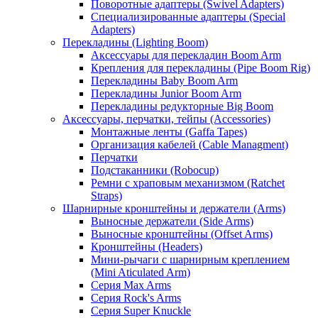
Поворотные адаптеры (Swivel Adapters)
Специализированные адаптеры (Special
Adapters)
Перекладины (Lighting Boom)
Аксессуары для перекладин Boom Arm
Крепления для перекладины (Pipe Boom Rig)
Перекладины Baby Boom Arm
Перекладины Junior Boom Arm
Перекладины редукторные Big Boom
Аксессуары, перчатки, тейпы (Accessories)
Монтажные ленты (Gaffa Tapes)
Организация кабелей (Cable Managment)
Перчатки
Подстаканники (Robocup)
Ремни с храповым механизмом (Ratchet
Straps)
Шарнирные кронштейны и держатели (Arms)
Выносные держатели (Side Arms)
Выносные кронштейны (Offset Arms)
Кронштейны (Headers)
Мини-рычаги с шарнирным креплением
(Mini Aticulated Arm)
Серия Max Arms
Серия Rock's Arms
Серия Super Knuckle