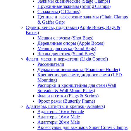
Зажимы сценические (Stage Clamps)
Пружинные зажимы (Spring Clamps)
С-зажимы (C Clamps)
Цепные и гафферские зажимы (Chain Clamps
& Gaffer Grip)
Сумки, кейсы, подставки (Apple Boxes, Bags &
Boxes)
Мешки с грузом (Shot Bags)
Деревянные опоры (Apple Boxes)
Мешки для песка (Sand Bags)
Чехлы для стоек (Stand Bags)
Флаги, маски и держатели (Light Control)
Рассеиватели
Держатели пенопласта (Foamcore Holder)
Крепления для светодиодного света (LED
Mounting)
Распорки и кронштейны для стен (Wall
Spreader & Wall Mount Plates)
Флаги и сетки (Flags & Scrims)
Фрост рамы (Butterfly Frame)
Адаптеры, штифты и крепеж (Adapters)
Адаптеры 16мм Female
Адаптеры 16мм Male
Адаптеры 28мм Male
Аксессуары для зажимов Super Convi Clamps