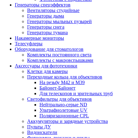
Генераторы спецэффектов
Вентиляторы студийные
Генераторы дыма
Генераторы мыльных пузырей
Генераторы снега
Генераторы тумана
Накамерные мониторы
Телесуфлеры
Оборудование для стоматологов
Комплекты постоянного света
Комплекты с макровспышками
Аксессуары для фототехники
Клетки для камеры
Переходные кольца для объективов
На резьбу М42 и М39
Байонет-Байонет
Для телескопов и зрительных труб
Светофильтры для объективов
Нейтрально-серые ND
Ультрафиолетовые UV
Поляризационные CPL
Аккумуляторы и зарядные устройства
Пульты ДУ
Видоискатели
Фотосумки, рюкзаки и чехлы