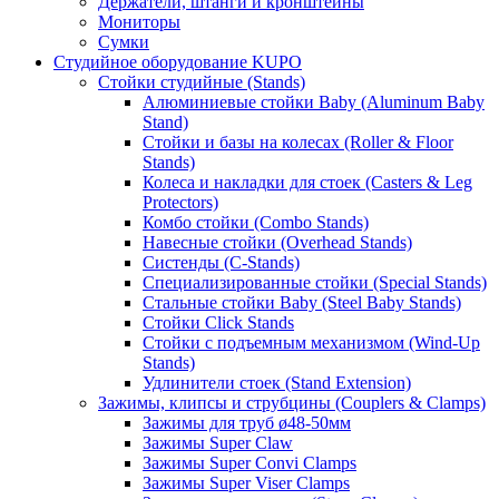
Держатели, штанги и кронштейны
Мониторы
Сумки
Студийное оборудование KUPO
Стойки студийные (Stands)
Алюминиевые стойки Baby (Aluminum Baby
Stand)
Стойки и базы на колесах (Roller & Floor
Stands)
Колеса и накладки для стоек (Casters & Leg
Protectors)
Комбо стойки (Combo Stands)
Навесные стойки (Overhead Stands)
Систенды (C-Stands)
Специализированные стойки (Special Stands)
Стальные стойки Baby (Steel Baby Stands)
Стойки Click Stands
Стойки с подъемным механизмом (Wind-Up
Stands)
Удлинители стоек (Stand Extension)
Зажимы, клипсы и струбцины (Couplers & Clamps)
Зажимы для труб ø48-50мм
Зажимы Super Claw
Зажимы Super Convi Clamps
Зажимы Super Viser Clamps