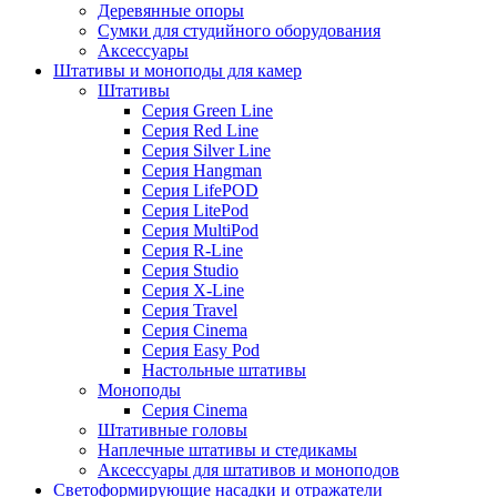
Деревянные опоры
Сумки для студийного оборудования
Аксессуары
Штативы и моноподы для камер
Штативы
Серия Green Line
Серия Red Line
Серия Silver Line
Серия Hangman
Серия LifePOD
Серия LitePod
Серия MultiPod
Серия R-Line
Серия Studio
Серия X-Line
Серия Travel
Серия Cinema
Серия Easy Pod
Настольные штативы
Моноподы
Серия Cinema
Штативные головы
Наплечные штативы и стедикамы
Аксессуары для штативов и моноподов
Светоформирующие насадки и отражатели