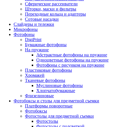
Сферические рассеиватели
Шторки, маски и фильтры
Переходные кольца и адаптеры
Сотовые насадки
Слайдеры и тележки
Микрофоны
Фотофоны
DigiPrint
Бумажные фотофоны
На пружине
Абстрактные фотофоны на пружине
Одноцветные фотофоны на пружине
Фотофоны с рисунком на пружине
Пластиковые фотофоны
Хромакей
Тканевые фотофоны
Муслиновые фотофоны
Хлопчатобумажные
Флизелиновые
Фотобоксы и столы для предметной съемки
Платформы поворотные
Фотобоксы
Фотостолы для предметной съемки
Фотостолы
Фотостолы с подсветкой