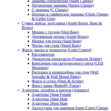
Зажимы сценические (Stage Clamps)
Пружинные зажимы (Spring Clamps)
С-зажимы (C Clamps)
Цепные и гафферские зажимы (Chain Clamps
& Gaffer Grip)
Сумки, кейсы, подставки (Apple Boxes, Bags &
Boxes)
Мешки с грузом (Shot Bags)
Деревянные опоры (Apple Boxes)
Мешки для песка (Sand Bags)
Чехлы для стоек (Stand Bags)
Флаги, маски и держатели (Light Control)
Рассеиватели
Держатели пенопласта (Foamcore Holder)
Крепления для светодиодного света (LED
Mounting)
Распорки и кронштейны для стен (Wall
Spreader & Wall Mount Plates)
Флаги и сетки (Flags & Scrims)
Фрост рамы (Butterfly Frame)
Адаптеры, штифты и крепеж (Adapters)
Адаптеры 16мм Female
Адаптеры 16мм Male
Адаптеры 28мм Male
Аксессуары для зажимов Super Convi Clamps