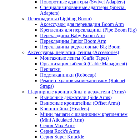
Поворотные адаптеры (Swivel Adapters)
Специализированные адаптеры (Special
Adapters)
Перекладины (Lighting Boom)
Аксессуары для перекладин Boom Arm
Крепления для перекладины (Pipe Boom Rig)
Перекладины Baby Boom Arm
Перекладины Junior Boom Arm
Перекладины редукторные Big Boom
Аксессуары, перчатки, тейпы (Accessories)
Монтажные ленты (Gaffa Tapes)
Организация кабелей (Cable Managment)
Перчатки
Подстаканники (Robocup)
Ремни с храповым механизмом (Ratchet
Straps)
Шарнирные кронштейны и держатели (Arms)
Выносные держатели (Side Arms)
Выносные кронштейны (Offset Arms)
Кронштейны (Headers)
Мини-рычаги с шарнирным креплением
(Mini Aticulated Arm)
Серия Max Arms
Серия Rock's Arms
Серия Super Knuckle