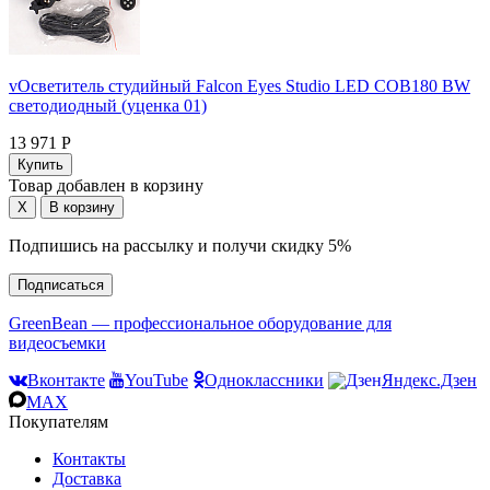
vОсветитель студийный Falcon Eyes Studio LED COB180 BW
светодиодный (уценка 01)
13 971 Р
Товар добавлен в корзину
Подпишись на рассылку и получи скидку 5%
Подписаться
GreenBean — профессиональное оборудование для
видеосъемки
Вконтакте
YouTube
Одноклассники
Яндекс.Дзен
MAX
Покупателям
Контакты
Доставка