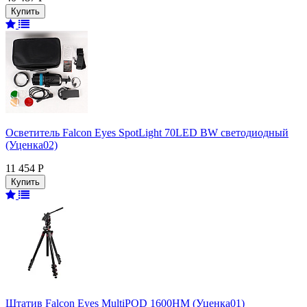
Осветитель Falcon Eyes SpotLight 70LED BW светодиодный
(Уценка02)
11 454 Р
Штатив Falcon Eyes MultiPOD 1600HM (Уценка01)