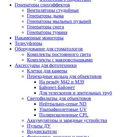
Генераторы спецэффектов
Вентиляторы студийные
Генераторы дыма
Генераторы мыльных пузырей
Генераторы снега
Генераторы тумана
Накамерные мониторы
Телесуфлеры
Оборудование для стоматологов
Комплекты постоянного света
Комплекты с макровспышками
Аксессуары для фототехники
Клетки для камеры
Переходные кольца для объективов
На резьбу М42 и М39
Байонет-Байонет
Для телескопов и зрительных труб
Светофильтры для объективов
Нейтрально-серые ND
Ультрафиолетовые UV
Поляризационные CPL
Аккумуляторы и зарядные устройства
Пульты ДУ
Видоискатели
Фотосумки, рюкзаки и чехлы