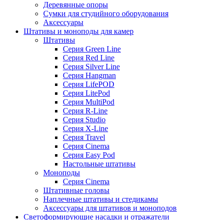
Деревянные опоры
Сумки для студийного оборудования
Аксессуары
Штативы и моноподы для камер
Штативы
Серия Green Line
Серия Red Line
Серия Silver Line
Серия Hangman
Серия LifePOD
Серия LitePod
Серия MultiPod
Серия R-Line
Серия Studio
Серия X-Line
Серия Travel
Серия Cinema
Серия Easy Pod
Настольные штативы
Моноподы
Серия Cinema
Штативные головы
Наплечные штативы и стедикамы
Аксессуары для штативов и моноподов
Светоформирующие насадки и отражатели