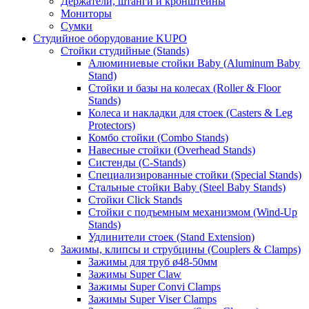
Держатели, штанги и кронштейны
Мониторы
Сумки
Студийное оборудование KUPO
Стойки студийные (Stands)
Алюминиевые стойки Baby (Aluminum Baby
Stand)
Стойки и базы на колесах (Roller & Floor
Stands)
Колеса и накладки для стоек (Casters & Leg
Protectors)
Комбо стойки (Combo Stands)
Навесные стойки (Overhead Stands)
Систенды (C-Stands)
Специализированные стойки (Special Stands)
Стальные стойки Baby (Steel Baby Stands)
Стойки Click Stands
Стойки с подъемным механизмом (Wind-Up
Stands)
Удлинители стоек (Stand Extension)
Зажимы, клипсы и струбцины (Couplers & Clamps)
Зажимы для труб ø48-50мм
Зажимы Super Claw
Зажимы Super Convi Clamps
Зажимы Super Viser Clamps