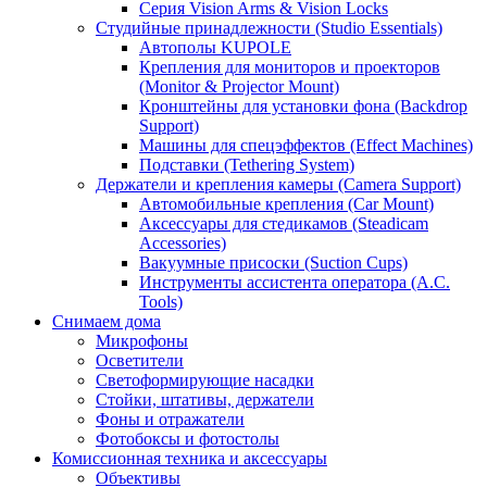
Серия Vision Arms & Vision Locks
Студийные принадлежности (Studio Essentials)
Автополы KUPOLE
Крепления для мониторов и проекторов
(Monitor & Projector Mount)
Кронштейны для установки фона (Backdrop
Support)
Машины для спецэффектов (Effect Machines)
Подставки (Tethering System)
Держатели и крепления камеры (Camera Support)
Автомобильные крепления (Car Mount)
Аксессуары для стедикамов (Steadicam
Accessories)
Вакуумные присоски (Suction Cups)
Инструменты ассистента оператора (A.C.
Tools)
Снимаем дома
Микрофоны
Осветители
Светоформирующие насадки
Стойки, штативы, держатели
Фоны и отражатели
Фотобоксы и фотостолы
Комиссионная техника и аксессуары
Объективы