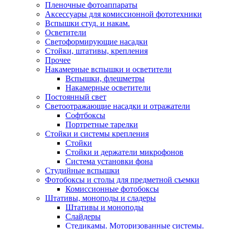
Пленочные фотоаппараты
Аксессуары для комиссионной фототехники
Вспышки студ. и накам.
Осветители
Светоформирующие насадки
Стойки, штативы, крепления
Прочее
Накамерные вспышки и осветители
Вспышки, флешметры
Накамерные осветители
Постоянный свет
Светоотражающие насадки и отражатели
Софтбоксы
Портретные тарелки
Стойки и системы крепления
Стойки
Стойки и держатели микрофонов
Система установки фона
Студийные вспышки
Фотобоксы и столы для предметной съемки
Комиссионные фотобоксы
Штативы, моноподы и сладеры
Штативы и моноподы
Слайдеры
Стедикамы. Моторизованные системы.